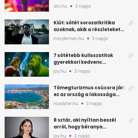
Szarajevói Filmfesztiválon
atv.hu
3 napja
Kiút: sötét sorozatkritika
azoknak, akik a részleteket
keresik
instylemen.hu
3 napja
7 sötétebb kulisszatitok
gyerekkori kedvenc
filmjeinkről a Joy szerint
joy.hu
3 napja
Tömegturizmus csúcsra jár:
ez az ország a lakossága
kétszeresét fogadja
roadster.hu
3 napja
8 sztár, aki nyíltan beszél
arról, hogy béranya
segítette a családalapítást
joy.hu
3 napja