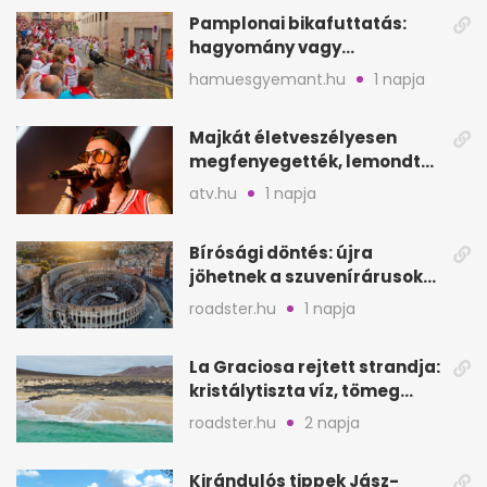
Pamplonai bikafuttatás:
hagyomány vagy
értelmetlen vérontás?
hamuesgyemant.hu
1 napja
Majkát életveszélyesen
megfenyegették, lemondta
a sepsiszentgyörgyi
atv.hu
1 napja
koncertet
Bírósági döntés: újra
jöhetnek a szuvenírárusok
Európa ikonikus helyére
roadster.hu
1 napja
La Graciosa rejtett strandja:
kristálytiszta víz, tömeg
nélkül
roadster.hu
2 napja
Kirándulós tippek Jász-