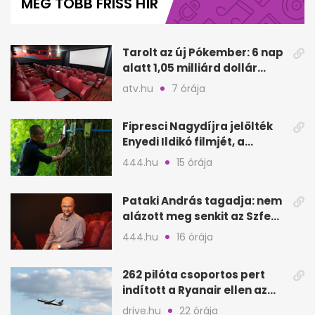
MÉG TÖBB FRISS HÍR
1
minute,
32
seconds
Tarolt az új Pókember: 6 nap
alatt 1,05 milliárd dollár
bevétel
atv.hu
7 órája
Fipresci Nagydíjra jelölték
Enyedi Ildikó filmjét, a
Csendes barátot
444.hu
15 órája
Pataki András tagadja: nem
alázott meg senkit az Szfe
felvételijén
444.hu
16 órája
262 pilóta csoportos pert
indított a Ryanair ellen az
Egyesült Királyságban
drive.hu
22 órája