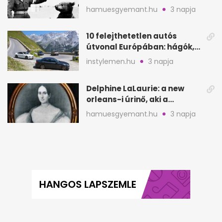
Monte Cassinónál
hamuesgyemant.hu
3 napja
10 felejthetetlen autós
útvonal Európában: hágók,
partok, fjordok
instylemen.hu
3 napja
Delphine LaLaurie: a new
orleans-i úrinő, aki a
padláson kínzott
hamuesgyemant.hu
3 napja
HANGOS LAPSZEMLE