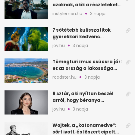
azoknak, akik a részleteket
keresik
instylemen.hu
3 napja
7 sötétebb kulisszatitok
gyerekkori kedvenc
filmjeinkről a Joy szerint
joy.hu
3 napja
Tömegturizmus csúcsra jár:
ez az ország a lakossága
kétszeresét fogadja
roadster.hu
3 napja
8 sztár, aki nyíltan beszél
arról, hogy béranya
segítette a családalapítást
joy.hu
3 napja
Wojtek, a „katonamedve”:
sört ivott, és lőszert cipelt