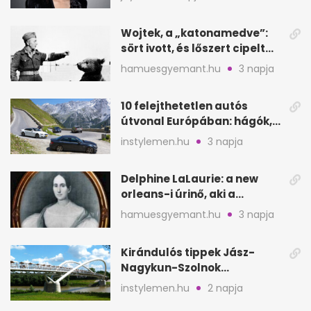
Wojtek, a „katonamedve”:
sört ivott, és lőszert cipelt
Monte Cassinónál
hamuesgyemant.hu
3 napja
10 felejthetetlen autós
útvonal Európában: hágók,
partok, fjordok
instylemen.hu
3 napja
Delphine LaLaurie: a new
orleans-i úrinő, aki a
padláson kínzott
hamuesgyemant.hu
3 napja
Kirándulós tippek Jász-
Nagykun-Szolnok
megyében: 6 kihagyhatatlan
instylemen.hu
2 napja
hely