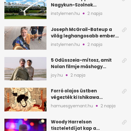
Nagykun-Szolnok
megyében: 6 kihagyhatatlan
instylemen.hu
2 napja
hely
Joseph McGrail-Bateup a
világ leghangosabb embere
lett Ausztráliából
instylemen.hu
2 napja
5 Odüsszeia-mítosz, amit
Nolan filmje máshogy
mutat, mint Homérosz
joy.hu
2 napja
Forró olajos üstben
végezték ki Ishikawa
Goemont, Japán Robin
hamuesgyemant.hu
2 napja
Hoodját
Woody Harrelson
tiszteletdíjat kap a