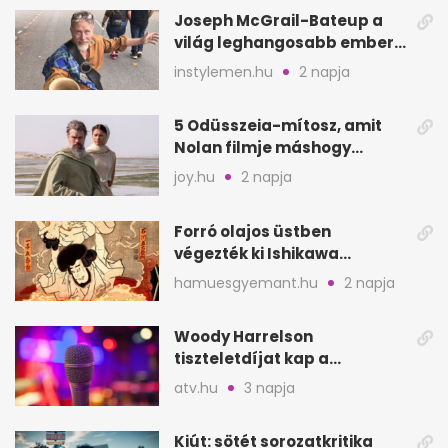
Joseph McGrail-Bateup a
világ leghangosabb embere
lett Ausztráliából
instylemen.hu
2 napja
5 Odüsszeia-mítosz, amit
Nolan filmje máshogy
mutat, mint Homérosz
joy.hu
2 napja
Forró olajos üstben
végezték ki Ishikawa
Goemont, Japán Robin
hamuesgyemant.hu
2 napja
Hoodját
Woody Harrelson
tiszteletdíjat kap a
Szarajevói Filmfesztiválon
atv.hu
3 napja
Kiút: sötét sorozatkritika