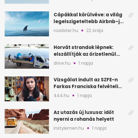
Cápákkal körülvéve: a világ
legelszigeteltebb Airbnb-je
a nyílt tengeren
roadster.hu
22 órája
Horvát strandok lépnek:
elszállítják az őrizetlenül
hagyott törölközőket
drive.hu
1 napja
Vizsgálat indult az SZFE-n
Farkas Franciska felvételi
videója után
444.hu
1 napja
Az utazás új luxusa: időt
nyerni a rohanás helyett
instylemen.hu
1 napja