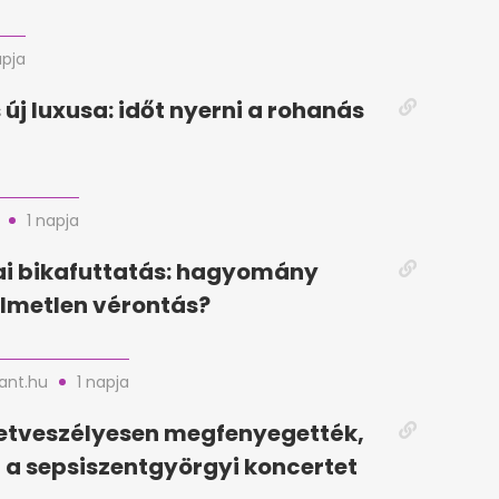
apja
 új luxusa: időt nyerni a rohanás
1 napja
i bikafuttatás: hagyomány
lmetlen vérontás?
nt.hu
1 napja
letveszélyesen megfenyegették,
a sepsiszentgyörgyi koncertet