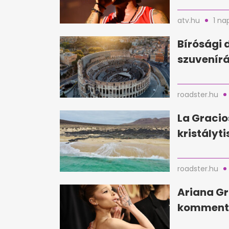
atv.hu
1 na
Bírósági 
szuvenírá
roadster.hu
La Gracio
kristályti
roadster.hu
Ariana Gr
kommente