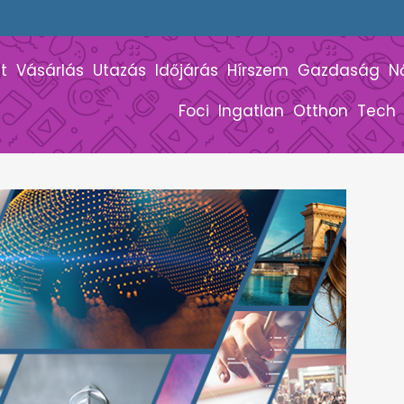
t
Vásárlás
Utazás
Időjárás
Hírszem
Gazdaság
N
Foci
Ingatlan
Otthon
Tech