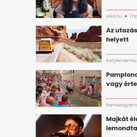
444.hu
1 n
Az utazás
helyett
instylemen.hu
Pamplona
vagy érte
hamuesgyema
Majkát é
lemondta 