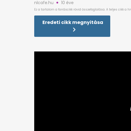
nlcafe.hu
10 éve
Eredeti cikk megnyitása