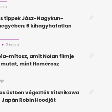
apja
ós tippek Jász-Nagykun-
megyében: 6 kihagyhatatlan
2 napja
ia-mítosz, amit Nolan filmje
mutat, mint Homérosz
pja
jos üstben végezték ki Ishikawa
 Japán Robin Hoodját