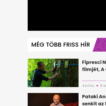
0
seconds
of
MÉG TÖBB FRISS HÍR
1
minute,
10
seconds
Volume
0%
Fipresci N
filmjét, 
444.hu
8 ó
Pataki An
senkit az 