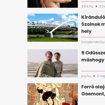
444.hu
2 n
Kirándul
Szolnok 
hely
instylemen.hu
5 Odüssze
máshogy 
joy.hu
2 na
Forró ola
Goemont,