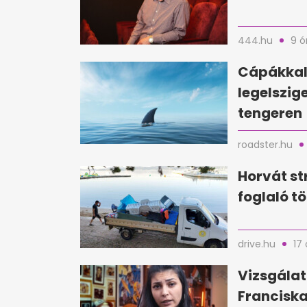
444.hu
9 ó
Cápákkal 
legelszig
tengeren
roadster.hu
Horvát st
foglaló tö
drive.hu
17 
Vizsgálat
Franciska