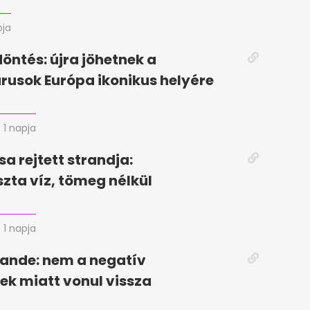
pja
döntés: újra jöhetnek a
rusok Európa ikonikus helyére
1 napja
sa rejtett strandja:
szta víz, tömeg nélkül
1 napja
ande: nem a negatív
k miatt vonul vissza