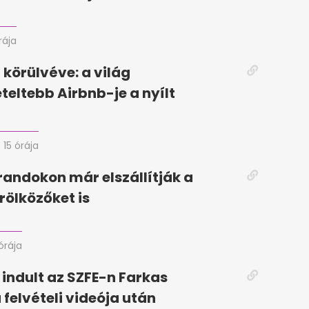
rája
körülvéve: a világ
eteltebb Airbnb-je a nyílt
15 órája
randokon már elszállítják a
rölközőket is
órája
 indult az SZFE-n Farkas
 felvételi videója után