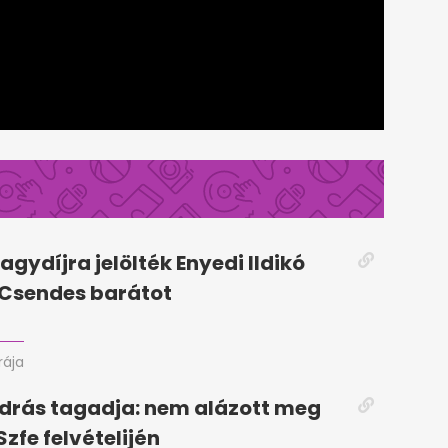
agydíjra jelölték Enyedi Ildikó
A Csendes barátot
rája
drás tagadja: nem alázott meg
Szfe felvételijén