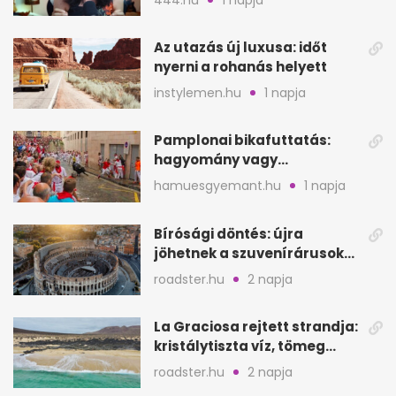
Az utazás új luxusa: időt
nyerni a rohanás helyett
instylemen.hu
1 napja
Pamplonai bikafuttatás:
hagyomány vagy
értelmetlen vérontás?
hamuesgyemant.hu
1 napja
Bírósági döntés: újra
jöhetnek a szuvenírárusok
Európa ikonikus helyére
roadster.hu
2 napja
La Graciosa rejtett strandja:
kristálytiszta víz, tömeg
nélkül
roadster.hu
2 napja