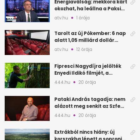
Energiaválság: mekkora kárt
okozhat, ha leállna a Paksi
Atomerőmű?
atv.hu
1 órája
Tarolt az új Pókember: 6 nap
alatt 1,05 milliárd dollár
bevétel
atv.hu
12 órája
Fipresci Nagydíjra jelölték
Enyedi Ildikó filmjét, a
Csendes barátot
444.hu
20 órája
Pataki András tagadja: nem
alázott meg senkit az Szfe
felvételijén
444.hu
20 órája
Extrákból nincs hiány: új
korszakba lépett a soproni