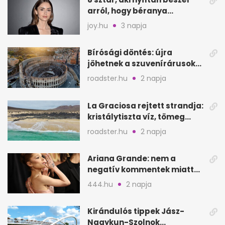
arról, hogy béranya
segítette a családalapítást
joy.hu
3 napja
Bírósági döntés: újra
jöhetnek a szuvenírárusok
Európa ikonikus helyére
roadster.hu
2 napja
La Graciosa rejtett strandja:
kristálytiszta víz, tömeg
nélkül
roadster.hu
2 napja
Ariana Grande: nem a
negatív kommentek miatt
vonul vissza
444.hu
2 napja
Kirándulós tippek Jász-
Nagykun-Szolnok