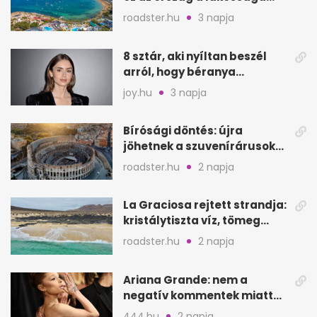
kétszeresét fogadja
roadster.hu
3 napja
8 sztár, aki nyíltan beszél
arról, hogy béranya
segítette a családalapítást
joy.hu
3 napja
Bírósági döntés: újra
jöhetnek a szuvenírárusok
Európa ikonikus helyére
roadster.hu
2 napja
La Graciosa rejtett strandja:
kristálytiszta víz, tömeg
nélkül
roadster.hu
2 napja
Ariana Grande: nem a
negatív kommentek miatt
vonul vissza
444.hu
2 napja