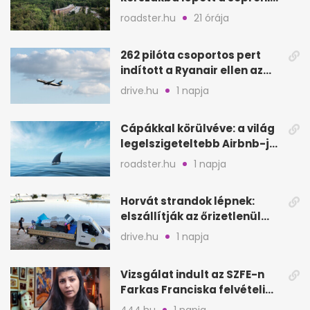
Fagus Hotel
roadster.hu
21 órája
262 pilóta csoportos pert
indított a Ryanair ellen az
Egyesült Királyságban
drive.hu
1 napja
Cápákkal körülvéve: a világ
legelszigeteltebb Airbnb-je
a nyílt tengeren
roadster.hu
1 napja
Horvát strandok lépnek:
elszállítják az őrizetlenül
hagyott törölközőket
drive.hu
1 napja
Vizsgálat indult az SZFE-n
Farkas Franciska felvételi
videója után
444.hu
1 napja