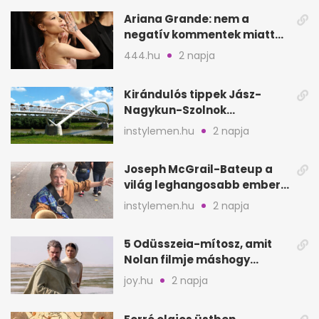
Ariana Grande: nem a
negatív kommentek miatt
vonul vissza
444.hu
2 napja
Kirándulós tippek Jász-
Nagykun-Szolnok
megyében: 6 kihagyhatatlan
instylemen.hu
2 napja
hely
Joseph McGrail-Bateup a
világ leghangosabb embere
lett Ausztráliából
instylemen.hu
2 napja
5 Odüsszeia-mítosz, amit
Nolan filmje máshogy
mutat, mint Homérosz
joy.hu
2 napja