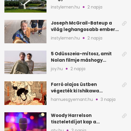
megyében: 6 kihagyhatatlan
instylemen.hu
2 napja
hely
Joseph McGrail-Bateup a
világ leghangosabb embere
lett Ausztráliából
instylemen.hu
2 napja
5 Odüsszeia-mítosz, amit
Nolan filmje máshogy
mutat, mint Homérosz
joy.hu
2 napja
Forró olajos üstben
végezték ki Ishikawa
Goemont, Japán Robin
hamuesgyemant.hu
3 napja
Hoodját
Woody Harrelson
tiszteletdíjat kap a
Szarajevói Filmfesztiválon
atv.hu
3 napja