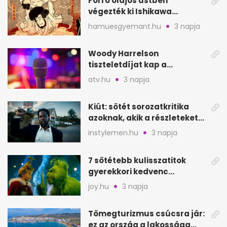
Forró olajos üstben
végezték ki Ishikawa
Goemont, Japán Robin
hamuesgyemant.hu
3 napja
Hoodját
Woody Harrelson
tiszteletdíjat kap a
Szarajevói Filmfesztiválon
atv.hu
3 napja
Kiút: sötét sorozatkritika
azoknak, akik a részleteket
keresik
instylemen.hu
3 napja
7 sötétebb kulisszatitok
gyerekkori kedvenc
filmjeinkről a Joy szerint
joy.hu
3 napja
Tömegturizmus csúcsra jár:
ez az ország a lakossága