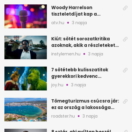
Woody Harrelson
tiszteletdíjat kap a
Szarajevói Filmfesztiválon
atv.hu
3 napja
Kiút: sötét sorozatkritika
azoknak, akik a részleteket
keresik
instylemen.hu
3 napja
7 sötétebb kulisszatitok
gyerekkori kedvenc
filmjeinkről a Joy szerint
joy.hu
3 napja
Tömegturizmus csúcsra jár:
ez az ország a lakossága
kétszeresét fogadja
roadster.hu
3 napja
8 sztár, aki nyíltan beszél