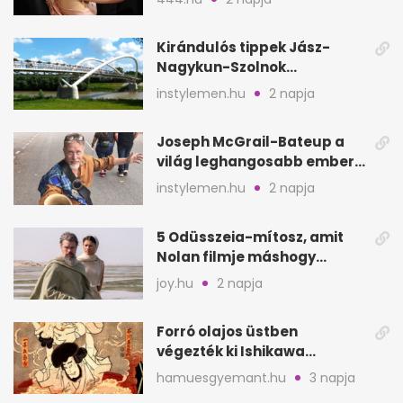
Kirándulós tippek Jász-
Nagykun-Szolnok
megyében: 6 kihagyhatatlan
instylemen.hu
2 napja
hely
Joseph McGrail-Bateup a
világ leghangosabb embere
lett Ausztráliából
instylemen.hu
2 napja
5 Odüsszeia-mítosz, amit
Nolan filmje máshogy
mutat, mint Homérosz
joy.hu
2 napja
Forró olajos üstben
végezték ki Ishikawa
Goemont, Japán Robin
hamuesgyemant.hu
3 napja
Hoodját