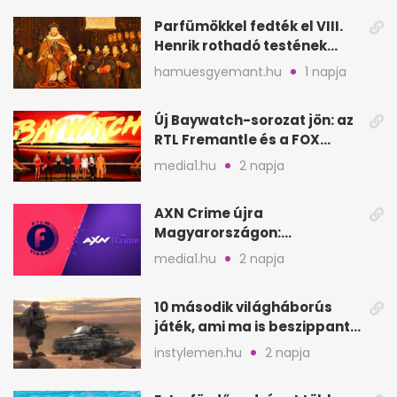
Parfümökkel fedték el VIII.
Henrik rothadó testének
szagát
hamuesgyemant.hu
1 napja
Új Baywatch-sorozat jön: az
RTL Fremantle és a FOX
készíti
media1.hu
2 napja
AXN Crime újra
Magyarországon:
szeptembertől a Viasat Film
media1.hu
2 napja
helyén
10 második világháborús
játék, ami ma is beszippant
a képernyő elé
instylemen.hu
2 napja