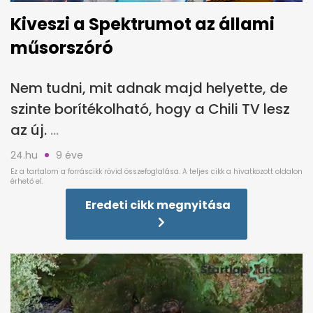
Kiveszi a Spektrumot az állami
műsorszóró
Nem tudni, mit adnak majd helyette, de
szinte borítékolható, hogy a Chili TV lesz
az új.
24.hu
9 éve
Eredeti cikk megnyitása