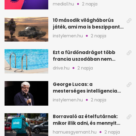
szeptembertől a Viasat Film
media1.hu
2 napja
helyén
10 második világháborús
játék, ami ma is beszippant
a képernyő elé
instylemen.hu
2 napja
Ezt a fürdőnadrágot több
francia uszodában nem
fogadják el
drive.hu
2 napja
George Lucas: a
mesterséges intelligencia
lehet Hollywood következő
instylemen.hu
2 napja
lépése
Borravaló az ételfutárnak:
mikor illik adni, és mennyit
rendeléskor?
hamuesgyemant.hu
2 napja