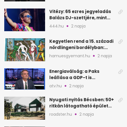
Vitézy: 65 ezres jegyeladás
Balázs DJ-szettjére, mint
metró nélküli Puskás-meccs
444.hu
2 napja
Kegyetlen rend a 15. századi
nördlingeni bordélyban:
verés, éheztetés
hamuesgyemant.hu
2 napja
Energiaválság: a Paks
leállása a GDP-t is
megütheti, int az
atv.hu
2 napja
Oeconomus
Nyugati nyitás Bécsben: 50+
ritkán látogatható épület
nyílik meg
roadster.hu
2 napja