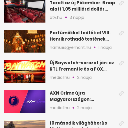
Tarolt az új Pókember: 6 nap
alatt 1,05 milliárd dollár
bevétel
atv.hu
3 napja
Parfümökkel fedték el VIII.
Henrik rothadó testének
szagát
hamuesgyemant.hu
1 napja
Új Baywatch-sorozat jön: az
RTL Fremantle és a FOX
készíti
media1.hu
2 napja
AXN Crime újra
Magyarországon:
szeptembertől a Viasat Film
media1.hu
2 napja
helyén
10 második világháborús