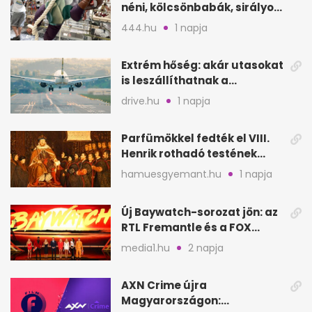
néni, kölcsönbabák, sirályok,
és kész a családi program
444.hu
1 napja
Extrém hőség: akár utasokat
is leszállíthatnak a
repülőgépről
drive.hu
1 napja
Parfümökkel fedték el VIII.
Henrik rothadó testének
szagát
hamuesgyemant.hu
1 napja
Új Baywatch-sorozat jön: az
RTL Fremantle és a FOX
készíti
media1.hu
2 napja
AXN Crime újra
Magyarországon: