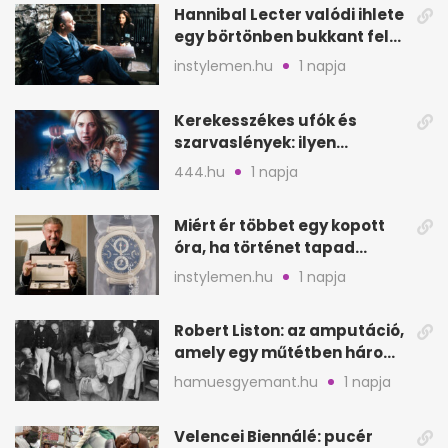
Hannibal Lecter valódi ihlete
egy börtönben bukkant fel
Thomas Harrisnek
instylemen.hu
1 napja
Kerekesszékes ufók és
szarvaslények: ilyen
Spielberg új filmje
444.hu
1 napja
Miért ér többet egy kopott
óra, ha történet tapad
hozzá?
instylemen.hu
1 napja
Robert Liston: az amputáció,
amely egy műtétben három
életet követelt
hamuesgyemant.hu
1 napja
Velencei Biennálé: pucér