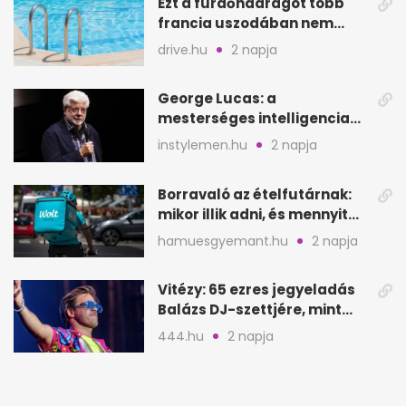
Ezt a fürdőnadrágot több
francia uszodában nem
fogadják el
drive.hu
2 napja
George Lucas: a
mesterséges intelligencia
lehet Hollywood következő
instylemen.hu
2 napja
lépése
Borravaló az ételfutárnak:
mikor illik adni, és mennyit
rendeléskor?
hamuesgyemant.hu
2 napja
Vitézy: 65 ezres jegyeladás
Balázs DJ-szettjére, mint
metró nélküli Puskás-meccs
444.hu
2 napja
Kegyetlen rend a 15. századi
nördlingeni bordélyban: