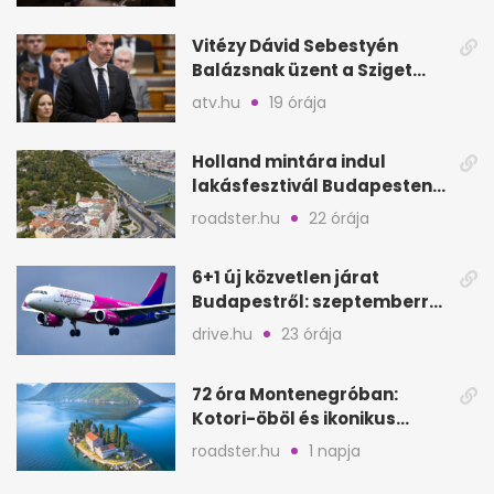
Vitézy Dávid Sebestyén
Balázsnak üzent a Sziget
után: Dj Oti megmozgatta a
atv.hu
19 órája
BKK-t
Holland mintára indul
lakásfesztivál Budapesten:
koncertek egy napig
roadster.hu
22 órája
6+1 új közvetlen járat
Budapestről: szeptemberre
is jó úti célok
drive.hu
23 órája
72 óra Montenegróban:
Kotori-öböl és ikonikus
tengerpart 3 nap alatt
roadster.hu
1 napja