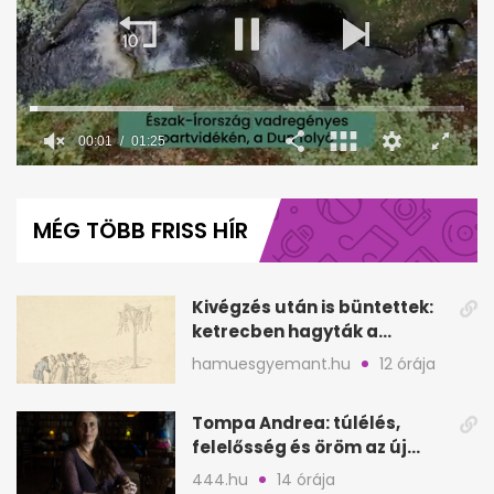
00:02
01:25
0
seconds
of
MÉG TÖBB FRISS HÍR
1
minute,
25
seconds
Kivégzés után is büntettek:
ketrecben hagyták a
holttesteket
hamuesgyemant.hu
12 órája
Tompa Andrea: túlélés,
felelősség és öröm az új
regény tükrében
444.hu
14 órája