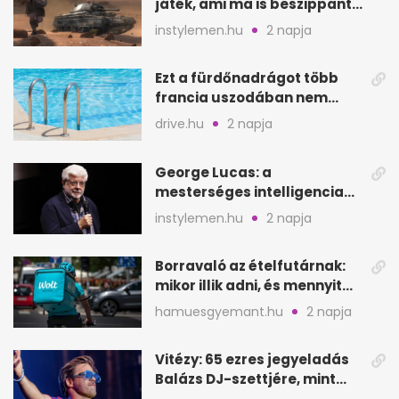
játék, ami ma is beszippant
a képernyő elé
instylemen.hu
2 napja
Ezt a fürdőnadrágot több
francia uszodában nem
fogadják el
drive.hu
2 napja
George Lucas: a
mesterséges intelligencia
lehet Hollywood következő
instylemen.hu
2 napja
lépése
Borravaló az ételfutárnak:
mikor illik adni, és mennyit
rendeléskor?
hamuesgyemant.hu
2 napja
Vitézy: 65 ezres jegyeladás
Balázs DJ-szettjére, mint
metró nélküli Puskás-meccs