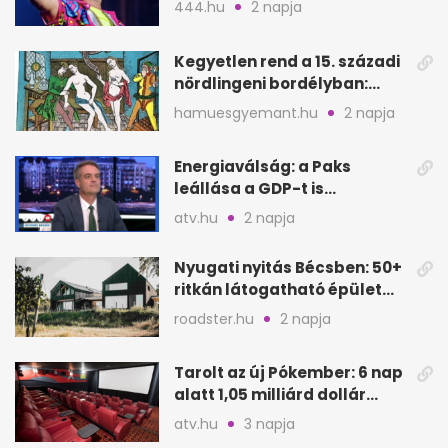
444.hu
2 napja
Kegyetlen rend a 15. századi
nördlingeni bordélyban:
verés, éheztetés
hamuesgyemant.hu
2 napja
Energiaválság: a Paks
leállása a GDP-t is
megütheti, int az
atv.hu
2 napja
Oeconomus
Nyugati nyitás Bécsben: 50+
ritkán látogatható épület
nyílik meg
roadster.hu
2 napja
Tarolt az új Pókember: 6 nap
alatt 1,05 milliárd dollár
bevétel
atv.hu
3 napja