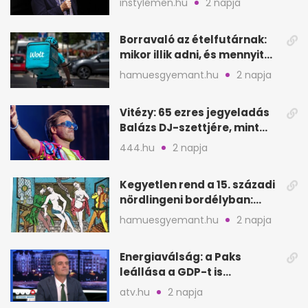
instylemen.hu
2 napja
lépése
Borravaló az ételfutárnak:
mikor illik adni, és mennyit
rendeléskor?
hamuesgyemant.hu
2 napja
Vitézy: 65 ezres jegyeladás
Balázs DJ-szettjére, mint
metró nélküli Puskás-meccs
444.hu
2 napja
Kegyetlen rend a 15. századi
nördlingeni bordélyban:
verés, éheztetés
hamuesgyemant.hu
2 napja
Energiaválság: a Paks
leállása a GDP-t is
megütheti, int az
atv.hu
2 napja
Oeconomus