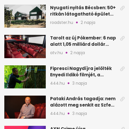
Nyugati nyitás Bécsben: 50+
ritkán látogatható épület
nyílik meg
roadster.hu
2 napja
Tarolt az új Pókember: 6 nap
alatt 1,05 milliárd dollár
bevétel
atv.hu
2 napja
Fipresci Nagydíjra jelölték
Enyedi Ildikó filmjét, a
Csendes barátot
444.hu
3 napja
Pataki András tagadja: nem
alázott meg senkit az Szfe
felvételijén
444.hu
3 napja
AXN Crime újra