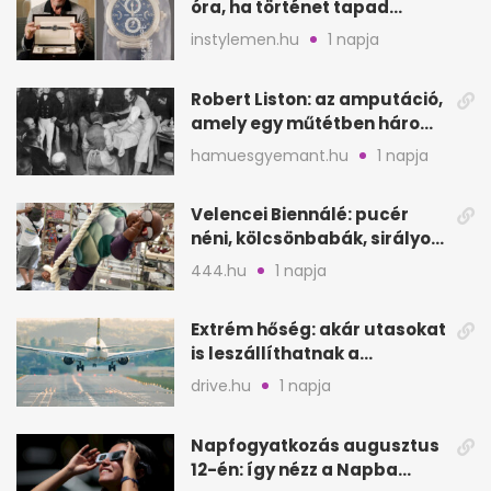
óra, ha történet tapad
hozzá?
instylemen.hu
1 napja
Robert Liston: az amputáció,
amely egy műtétben három
életet követelt
hamuesgyemant.hu
1 napja
Velencei Biennálé: pucér
néni, kölcsönbabák, sirályok,
és kész a családi program
444.hu
1 napja
Extrém hőség: akár utasokat
is leszállíthatnak a
repülőgépről
drive.hu
1 napja
Napfogyatkozás augusztus
12-én: így nézz a Napba