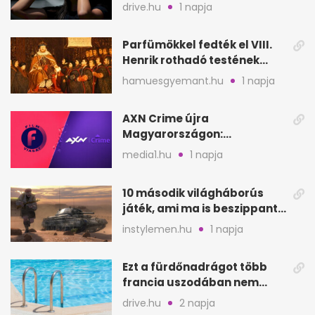
biztonságosan
drive.hu
1 napja
Parfümökkel fedték el VIII.
Henrik rothadó testének
szagát
hamuesgyemant.hu
1 napja
AXN Crime újra
Magyarországon:
szeptembertől a Viasat Film
media1.hu
1 napja
helyén
10 második világháborús
játék, ami ma is beszippant
a képernyő elé
instylemen.hu
1 napja
Ezt a fürdőnadrágot több
francia uszodában nem
fogadják el
drive.hu
2 napja