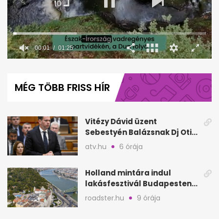
00:02
01:25
0
seconds
of
MÉG TÖBB FRISS HÍR
1
minute,
25
seconds
Vitézy Dávid üzent
Sebestyén Balázsnak Dj Oti
Sziget-bulija után
atv.hu
6 órája
Holland mintára indul
lakásfesztivál Budapesten:
koncertek egy napig
roadster.hu
9 órája