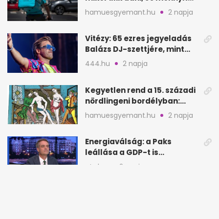
rendeléskor?
hamuesgyemant.hu
2 napja
Vitézy: 65 ezres jegyeladás
Balázs DJ-szettjére, mint
metró nélküli Puskás-meccs
444.hu
2 napja
Kegyetlen rend a 15. századi
nördlingeni bordélyban:
verés, éheztetés
hamuesgyemant.hu
2 napja
Energiaválság: a Paks
leállása a GDP-t is
megütheti, int az
atv.hu
2 napja
Oeconomus
Nyugati nyitás Bécsben: 50+
ritkán látogatható épület
nyílik meg
roadster.hu
2 napja