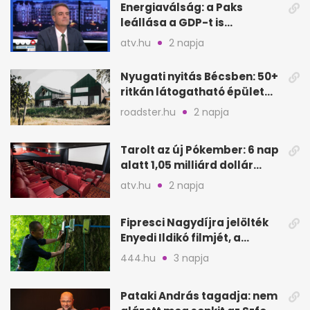
Energiaválság: a Paks
leállása a GDP-t is
megütheti, int az
atv.hu
2 napja
Oeconomus
Nyugati nyitás Bécsben: 50+
ritkán látogatható épület
nyílik meg
roadster.hu
2 napja
Tarolt az új Pókember: 6 nap
alatt 1,05 milliárd dollár
bevétel
atv.hu
2 napja
Fipresci Nagydíjra jelölték
Enyedi Ildikó filmjét, a
Csendes barátot
444.hu
3 napja
Pataki András tagadja: nem