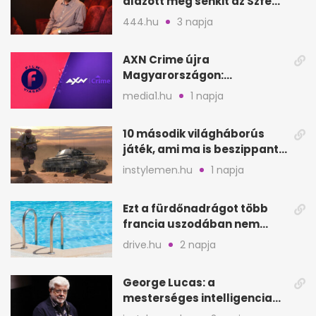
alázott meg senkit az Szfe
felvételijén
444.hu
3 napja
AXN Crime újra
Magyarországon:
szeptembertől a Viasat Film
media1.hu
1 napja
helyén
10 második világháborús
játék, ami ma is beszippant
a képernyő elé
instylemen.hu
1 napja
Ezt a fürdőnadrágot több
francia uszodában nem
fogadják el
drive.hu
2 napja
George Lucas: a
mesterséges intelligencia
lehet Hollywood következő