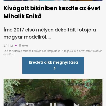
Kivágott bikiniben kezdte az évet
Mihalik Enikő
Íme 2017 első mélyen dekoltált fotója a
magyar modellről.
24.hu
9 éve
Eredeti cikk megnyitása