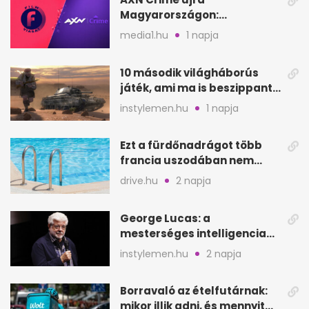
Magyarországon:
szeptembertől a Viasat Film
media1.hu
1 napja
helyén
10 második világháborús
játék, ami ma is beszippant
a képernyő elé
instylemen.hu
1 napja
Ezt a fürdőnadrágot több
francia uszodában nem
fogadják el
drive.hu
2 napja
George Lucas: a
mesterséges intelligencia
lehet Hollywood következő
instylemen.hu
2 napja
lépése
Borravaló az ételfutárnak:
mikor illik adni, és mennyit