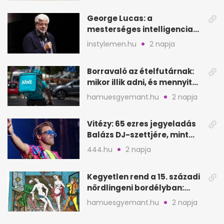
George Lucas: a
mesterséges intelligencia
lehet Hollywood következő
instylemen.hu
2 napja
lépése
Borravaló az ételfutárnak:
mikor illik adni, és mennyit
rendeléskor?
hamuesgyemant.hu
2 napja
Vitézy: 65 ezres jegyeladás
Balázs DJ-szettjére, mint
metró nélküli Puskás-meccs
444.hu
2 napja
Kegyetlen rend a 15. századi
nördlingeni bordélyban:
verés, éheztetés
hamuesgyemant.hu
2 napja