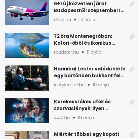
6+1 új közvetlen járat
Budapestről: szeptemberre
kész, gyors kiruccanások
drive.hu
10 órája
72 óra Montenegróban:
Kotori-öböl és ikonikus
tengerpart 3 nap alatt
roadster.hu
11 órája
Hannibal Lecter valódi ihlete
egy börtönben bukkant fel
Thomas Harrisnek
instylemen.hu
19 órája
Kerekesszékes ufók és
szarvaslények: ilyen
Spielberg új filmje
444.hu
19 órája
Miért ér többet egy kopott