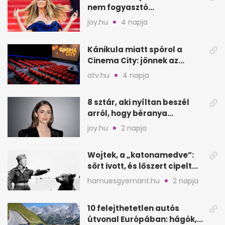
nem fogyasztó
csodaszerekkel küzd meg
joy.hu
4 napja
Kánikula miatt spórol a
Cinema City: jönnek az
átmeneti mozikorlátozások
atv.hu
4 napja
8 sztár, aki nyíltan beszél
arról, hogy béranya
segítette a családalapítást
joy.hu
2 napja
Wojtek, a „katonamedve”:
sört ivott, és lőszert cipelt
Monte Cassinónál
hamuesgyemant.hu
2 napja
10 felejthetetlen autós
útvonal Európában: hágók,