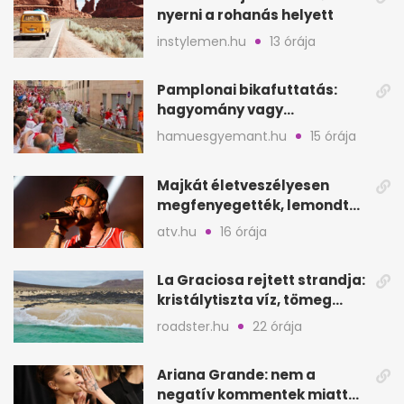
nyerni a rohanás helyett
instylemen.hu
13 órája
Pamplonai bikafuttatás:
hagyomány vagy
értelmetlen vérontás?
hamuesgyemant.hu
15 órája
Majkát életveszélyesen
megfenyegették, lemondta
a sepsiszentgyörgyi
atv.hu
16 órája
koncertet
La Graciosa rejtett strandja:
kristálytiszta víz, tömeg
nélkül
roadster.hu
22 órája
Ariana Grande: nem a
negatív kommentek miatt