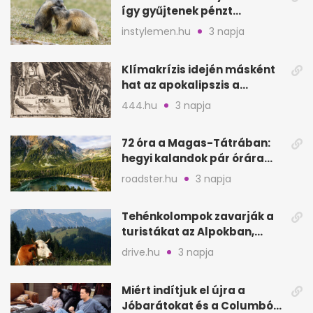
így gyűjtenek pénzt
amerikai kutatók
instylemen.hu
3 napja
Klímakrízis idején másként
hat az apokalipszis a
Szépművészetiben
444.hu
3 napja
72 óra a Magas-Tátrában:
hegyi kalandok pár órára
Magyarországtól
roadster.hu
3 napja
Tehénkolompok zavarják a
turistákat az Alpokban,
Serinában is panasz van
drive.hu
3 napja
Miért indítjuk el újra a
Jóbarátokat és a Columbót