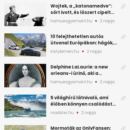
Wojtek, a „katonamedve”:
sört ivott, és lőszert cipelt
Monte Cassinónál
hamuesgyemant.hu
2 napja
10 felejthetetlen autós
útvonal Európában: hágók,
partok, fjordok
instylemen.hu
2 napja
Delphine LaLaurie: a new
orleans-i úrinő, aki a
padláson kínzott
hamuesgyemant.hu
2 napja
5 világhírű látnivaló, ami
élőben könnyen csalódást
okozhat
roadster.hu
2 napja
Mormoták az OnlyFansen: