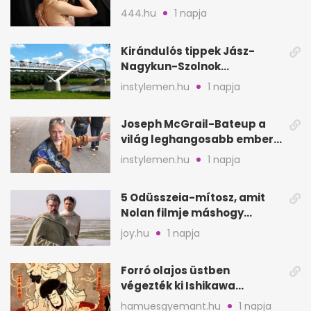
vonul vissza
444.hu
1 napja
Kirándulós tippek Jász-
Nagykun-Szolnok
megyében: 6 kihagyhatatlan
instylemen.hu
1 napja
hely
Joseph McGrail-Bateup a
világ leghangosabb embere
lett Ausztráliából
instylemen.hu
1 napja
5 Odüsszeia-mítosz, amit
Nolan filmje máshogy
mutat, mint Homérosz
joy.hu
1 napja
Forró olajos üstben
végezték ki Ishikawa
Goemont, Japán Robin
hamuesgyemant.hu
1 napja