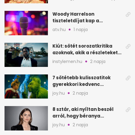
Hoodját
Woody Harrelson
tiszteletdíjat kap a
Szarajevói Filmfesztiválon
atv.hu
1 napja
Kiút: sötét sorozatkritika
azoknak, akik a részleteket
keresik
instylemen.hu
2 napja
7 sötétebb kulisszatitok
gyerekkori kedvenc
filmjeinkről a Joy szerint
joy.hu
2 napja
8 sztár, aki nyíltan beszél
arról, hogy béranya
segítette a családalapítást
joy.hu
2 napja