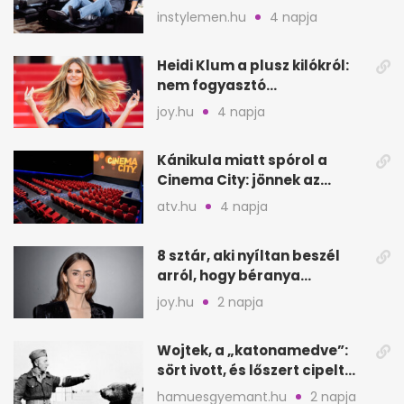
is tizedszer?
instylemen.hu
4 napja
Heidi Klum a plusz kilókról:
nem fogyasztó
csodaszerekkel küzd meg
joy.hu
4 napja
Kánikula miatt spórol a
Cinema City: jönnek az
átmeneti mozikorlátozások
atv.hu
4 napja
8 sztár, aki nyíltan beszél
arról, hogy béranya
segítette a családalapítást
joy.hu
2 napja
Wojtek, a „katonamedve”:
sört ivott, és lőszert cipelt
Monte Cassinónál
hamuesgyemant.hu
2 napja