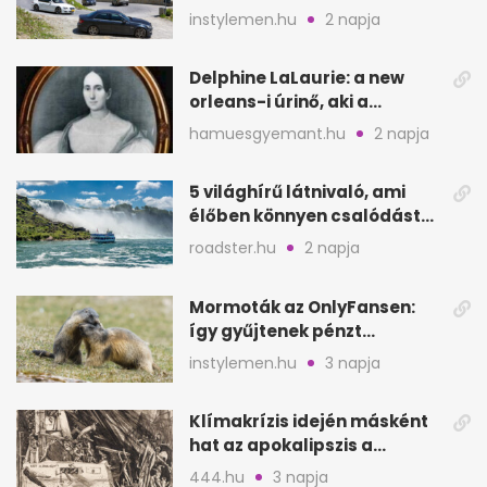
partok, fjordok
instylemen.hu
2 napja
Delphine LaLaurie: a new
orleans-i úrinő, aki a
padláson kínzott
hamuesgyemant.hu
2 napja
5 világhírű látnivaló, ami
élőben könnyen csalódást
okozhat
roadster.hu
2 napja
Mormoták az OnlyFansen:
így gyűjtenek pénzt
amerikai kutatók
instylemen.hu
3 napja
Klímakrízis idején másként
hat az apokalipszis a
Szépművészetiben
444.hu
3 napja