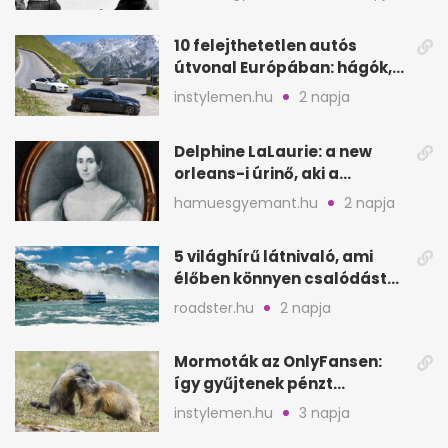
10 felejthetetlen autós
útvonal Európában: hágók,
partok, fjordok
instylemen.hu
2 napja
Delphine LaLaurie: a new
orleans-i úrinő, aki a
padláson kínzott
hamuesgyemant.hu
2 napja
5 világhírű látnivaló, ami
élőben könnyen csalódást
okozhat
roadster.hu
2 napja
Mormoták az OnlyFansen:
így gyűjtenek pénzt
amerikai kutatók
instylemen.hu
3 napja