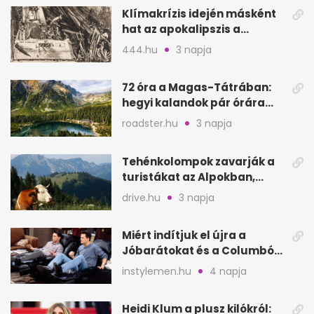
Klímakrízis idején másként
hat az apokalipszis a
Szépművészetiben
444.hu
3 napja
72 óra a Magas-Tátrában:
hegyi kalandok pár órára
Magyarországtól
roadster.hu
3 napja
Tehénkolompok zavarják a
turistákat az Alpokban,
Serinában is panasz van
drive.hu
3 napja
Miért indítjuk el újra a
Jóbarátokat és a Columbót
is tizedszer?
instylemen.hu
4 napja
Heidi Klum a plusz kilókról: