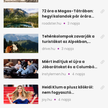
72 óra a Magas-Tátrában:
hegyi kalandok pár órára
Magyarországtól
roadster.hu
3 napja
Tehénkolompok zavarják a
turistákat az Alpokban,
Serinában is panasz van
drive.hu
3 napja
Miért indítjuk el újra a
Jóbarátokat és a Columbót
is tizedszer?
instylemen.hu
4 napja
Heidi Klum a plusz kilókról:
nem fogyasztó
csodaszerekkel küzd meg
joy.hu
4 napja