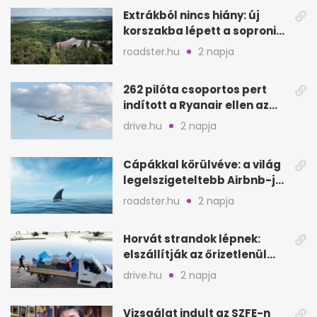
Extrákból nincs hiány: új
korszakba lépett a soproni
Fagus Hotel
roadster.hu
2 napja
262 pilóta csoportos pert
indított a Ryanair ellen az
Egyesült Királyságban
drive.hu
2 napja
Cápákkal körülvéve: a világ
legelszigeteltebb Airbnb-je
a nyílt tengeren
roadster.hu
2 napja
Horvát strandok lépnek:
elszállítják az őrizetlenül
hagyott törölközőket
drive.hu
2 napja
Vizsgálat indult az SZFE-n