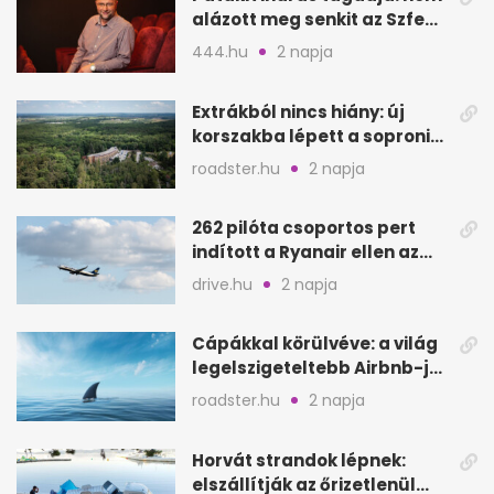
alázott meg senkit az Szfe
felvételijén
444.hu
2 napja
Extrákból nincs hiány: új
korszakba lépett a soproni
Fagus Hotel
roadster.hu
2 napja
262 pilóta csoportos pert
indított a Ryanair ellen az
Egyesült Királyságban
drive.hu
2 napja
Cápákkal körülvéve: a világ
legelszigeteltebb Airbnb-je
a nyílt tengeren
roadster.hu
2 napja
Horvát strandok lépnek:
elszállítják az őrizetlenül