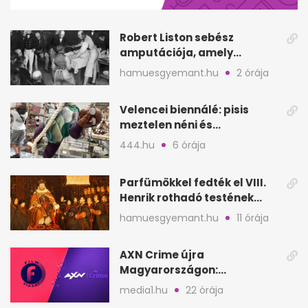
42
seconds
Robert Liston sebész
amputációja, amely
állítólag három életet
hamuesgyemant.hu
2 órája
követelt
Velencei biennálé: pisis
meztelen néni és
kölcsönbabák, sirályok közt
444.hu
6 órája
Parfümökkel fedték el VIII.
Henrik rothadó testének
szagát
hamuesgyemant.hu
11 órája
AXN Crime újra
Magyarországon:
szeptembertől a Viasat Film
media1.hu
22 órája
helyén