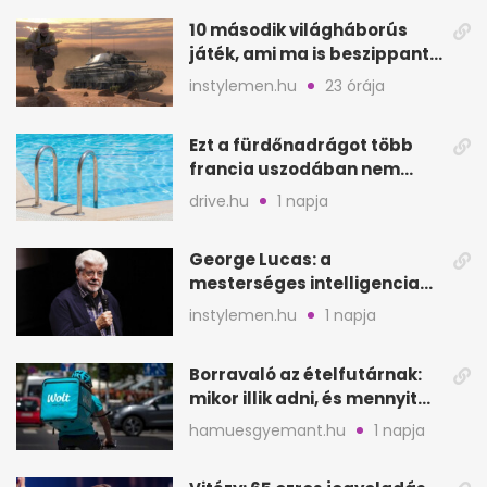
10 második világháborús
játék, ami ma is beszippant
a képernyő elé
instylemen.hu
23 órája
Ezt a fürdőnadrágot több
francia uszodában nem
fogadják el
drive.hu
1 napja
George Lucas: a
mesterséges intelligencia
lehet Hollywood következő
instylemen.hu
1 napja
lépése
Borravaló az ételfutárnak:
mikor illik adni, és mennyit
rendeléskor?
hamuesgyemant.hu
1 napja