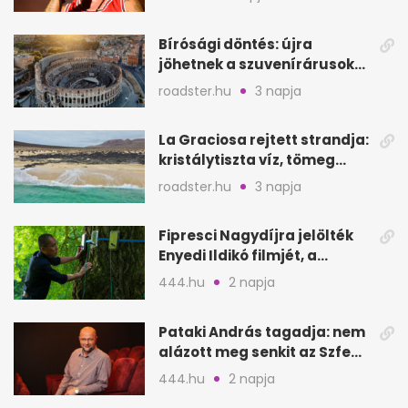
koncertet
Bírósági döntés: újra
jöhetnek a szuvenírárusok
Európa ikonikus helyére
roadster.hu
3 napja
La Graciosa rejtett strandja:
kristálytiszta víz, tömeg
nélkül
roadster.hu
3 napja
Fipresci Nagydíjra jelölték
Enyedi Ildikó filmjét, a
Csendes barátot
444.hu
2 napja
Pataki András tagadja: nem
alázott meg senkit az Szfe
felvételijén
444.hu
2 napja