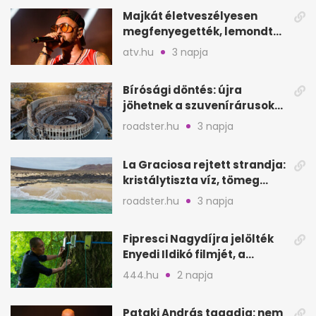
Majkát életveszélyesen
megfenyegették, lemondta
a sepsiszentgyörgyi
atv.hu
3 napja
koncertet
Bírósági döntés: újra
jöhetnek a szuvenírárusok
Európa ikonikus helyére
roadster.hu
3 napja
La Graciosa rejtett strandja:
kristálytiszta víz, tömeg
nélkül
roadster.hu
3 napja
Fipresci Nagydíjra jelölték
Enyedi Ildikó filmjét, a
Csendes barátot
444.hu
2 napja
Pataki András tagadja: nem