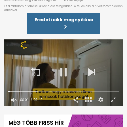
Eredeti cikk megnyitása
00:02
01:42
0
seconds
of
MÉG TÖBB FRISS HÍR
1
minute,