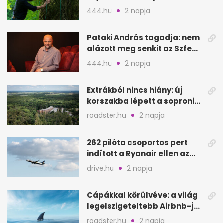
Csendes barátot
444.hu
2 napja
Pataki András tagadja: nem
alázott meg senkit az Szfe
felvételijén
444.hu
2 napja
Extrákból nincs hiány: új
korszakba lépett a soproni
Fagus Hotel
roadster.hu
2 napja
262 pilóta csoportos pert
indított a Ryanair ellen az
Egyesült Királyságban
drive.hu
2 napja
Cápákkal körülvéve: a világ
legelszigeteltebb Airbnb-je
a nyílt tengeren
roadster.hu
2 napja