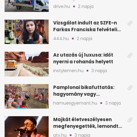
hagyott törölközőket
drive.hu
2 napja
Vizsgálat indult az SZFE-n
Farkas Franciska felvételi
videója után
444.hu
2 napja
Az utazás új luxusa: időt
nyerni a rohanás helyett
instylemen.hu
3 napja
Pamplonai bikafuttatás:
hagyomány vagy
értelmetlen vérontás?
hamuesgyemant.hu
3 napja
Majkát életveszélyesen
megfenyegették, lemondta
a sepsiszentgyörgyi
atv.hu
3 napja