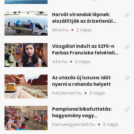
Horvát strandok lépnek:
elszállítják az őrizetlenül
hagyott törölközőket
drive.hu
2 napja
Vizsgálat indult az SZFE-n
Farkas Franciska felvételi
videója után
444.hu
2 napja
Az utazás új luxusa: időt
nyerni a rohanás helyett
instylemen.hu
3 napja
Pamplonai bikafuttatás:
hagyomány vagy
értelmetlen vérontás?
hamuesgyemant.hu
3 napja