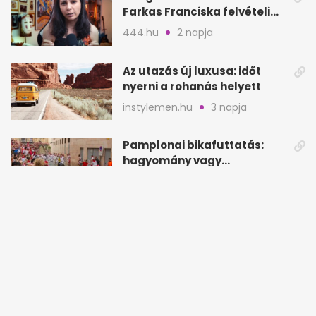
Farkas Franciska felvételi
videója után
444.hu
2 napja
Az utazás új luxusa: időt
nyerni a rohanás helyett
instylemen.hu
3 napja
Pamplonai bikafuttatás:
hagyomány vagy
értelmetlen vérontás?
hamuesgyemant.hu
3 napja
Majkát életveszélyesen
megfenyegették, lemondta
a sepsiszentgyörgyi
atv.hu
3 napja
koncertet
Bírósági döntés: újra
jöhetnek a szuvenírárusok