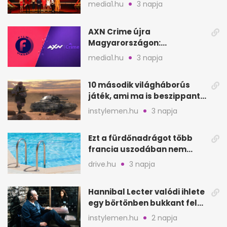
készíti
media1.hu
3 napja
AXN Crime újra
Magyarországon:
szeptembertől a Viasat Film
media1.hu
3 napja
helyén
10 második világháborús
játék, ami ma is beszippant
a képernyő elé
instylemen.hu
3 napja
Ezt a fürdőnadrágot több
francia uszodában nem
fogadják el
drive.hu
3 napja
Hannibal Lecter valódi ihlete
egy börtönben bukkant fel
Thomas Harrisnek
instylemen.hu
2 napja