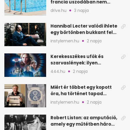
francia uszodában nem
fogadják el
drive.hu
3 napja
Hannibal Lecter valódi ihlete
egy börtönben bukkant fel
Thomas Harrisnek
instylemen.hu
2 napja
Kerekesszékes ufók és
szarvaslények: ilyen
Spielberg új filmje
444.hu
2 napja
Miért ér többet egy kopott
óra, ha történet tapad
hozzá?
instylemen.hu
2 napja
Robert Liston: az amputáció,
amely egy műtétben három