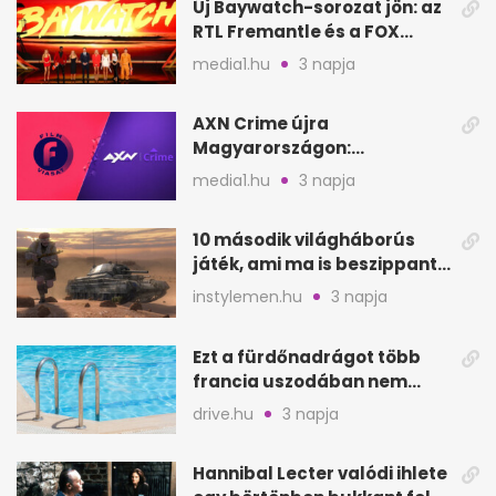
Új Baywatch-sorozat jön: az
RTL Fremantle és a FOX
készíti
media1.hu
3 napja
AXN Crime újra
Magyarországon:
szeptembertől a Viasat Film
media1.hu
3 napja
helyén
10 második világháborús
játék, ami ma is beszippant
a képernyő elé
instylemen.hu
3 napja
Ezt a fürdőnadrágot több
francia uszodában nem
fogadják el
drive.hu
3 napja
Hannibal Lecter valódi ihlete