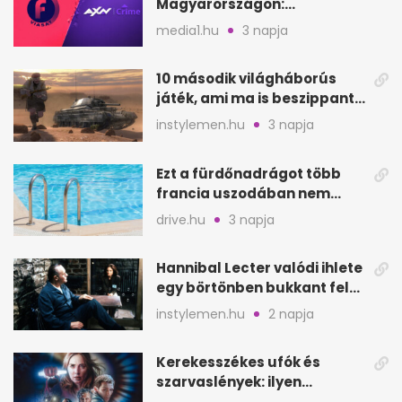
Magyarországon:
szeptembertől a Viasat Film
media1.hu
3 napja
helyén
10 második világháborús
játék, ami ma is beszippant
a képernyő elé
instylemen.hu
3 napja
Ezt a fürdőnadrágot több
francia uszodában nem
fogadják el
drive.hu
3 napja
Hannibal Lecter valódi ihlete
egy börtönben bukkant fel
Thomas Harrisnek
instylemen.hu
2 napja
Kerekesszékes ufók és
szarvaslények: ilyen
Spielberg új filmje