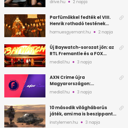
drive.hu
2 napja
Parfümökkel fedték el VIII.
Henrik rothadó testének
szagát
hamuesgyemant.hu
2 napja
Új Baywatch-sorozat jön: az
RTL Fremantle és a FOX
készíti
media1.hu
3 napja
AXN Crime újra
Magyarországon:
szeptembertől a Viasat Film
media1.hu
3 napja
helyén
10 második világháborús
játék, ami ma is beszippant
a képernyő elé
instylemen.hu
3 napja