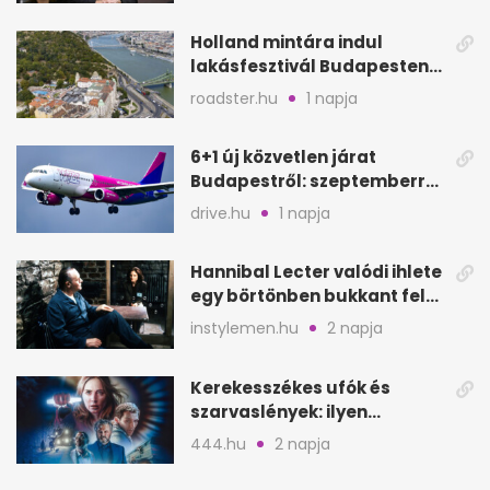
Holland mintára indul
lakásfesztivál Budapesten:
koncertek egy napig
roadster.hu
1 napja
6+1 új közvetlen járat
Budapestről: szeptemberre
is jó úti célok
drive.hu
1 napja
Hannibal Lecter valódi ihlete
egy börtönben bukkant fel
Thomas Harrisnek
instylemen.hu
2 napja
Kerekesszékes ufók és
szarvaslények: ilyen
Spielberg új filmje
444.hu
2 napja