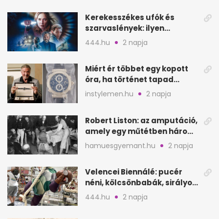
Kerekesszékes ufók és
szarvaslények: ilyen
Spielberg új filmje
444.hu
2 napja
Miért ér többet egy kopott
óra, ha történet tapad
hozzá?
instylemen.hu
2 napja
Robert Liston: az amputáció,
amely egy műtétben három
életet követelt
hamuesgyemant.hu
2 napja
Velencei Biennálé: pucér
néni, kölcsönbabák, sirályok,
és kész a családi program
444.hu
2 napja