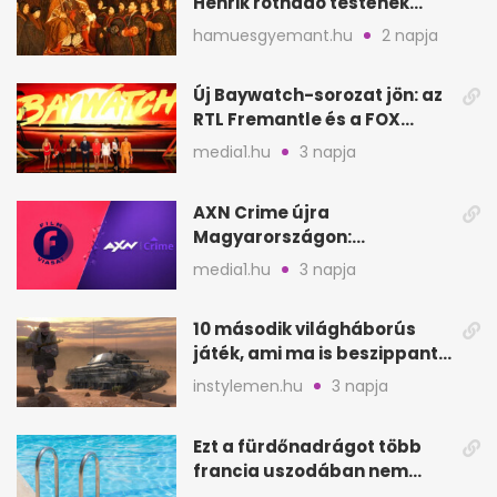
Henrik rothadó testének
szagát
hamuesgyemant.hu
2 napja
Új Baywatch-sorozat jön: az
RTL Fremantle és a FOX
készíti
media1.hu
3 napja
AXN Crime újra
Magyarországon:
szeptembertől a Viasat Film
media1.hu
3 napja
helyén
10 második világháborús
játék, ami ma is beszippant
a képernyő elé
instylemen.hu
3 napja
Ezt a fürdőnadrágot több
francia uszodában nem
fogadják el