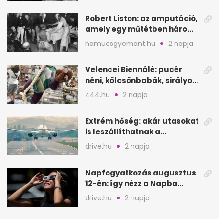
Robert Liston: az amputáció,
amely egy műtétben három
életet követelt
hamuesgyemant.hu
2 napja
Velencei Biennálé: pucér
néni, kölcsönbabák, sirályok,
és kész a családi program
444.hu
2 napja
Extrém hőség: akár utasokat
is leszállíthatnak a
repülőgépről
drive.hu
2 napja
Napfogyatkozás augusztus
12-én: így nézz a Napba
biztonságosan
drive.hu
2 napja