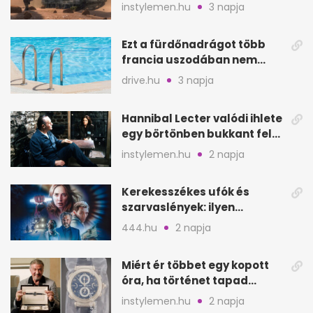
a képernyő elé
instylemen.hu
3 napja
Ezt a fürdőnadrágot több
francia uszodában nem
fogadják el
drive.hu
3 napja
Hannibal Lecter valódi ihlete
egy börtönben bukkant fel
Thomas Harrisnek
instylemen.hu
2 napja
Kerekesszékes ufók és
szarvaslények: ilyen
Spielberg új filmje
444.hu
2 napja
Miért ér többet egy kopott
óra, ha történet tapad
hozzá?
instylemen.hu
2 napja