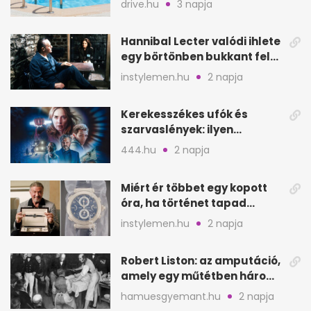
drive.hu
3 napja
Hannibal Lecter valódi ihlete
egy börtönben bukkant fel
Thomas Harrisnek
instylemen.hu
2 napja
Kerekesszékes ufók és
szarvaslények: ilyen
Spielberg új filmje
444.hu
2 napja
Miért ér többet egy kopott
óra, ha történet tapad
hozzá?
instylemen.hu
2 napja
Robert Liston: az amputáció,
amely egy műtétben három
életet követelt
hamuesgyemant.hu
2 napja