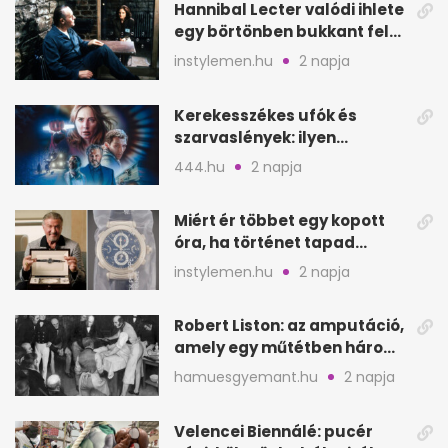
Hannibal Lecter valódi ihlete
egy börtönben bukkant fel
Thomas Harrisnek
instylemen.hu
2 napja
Kerekesszékes ufók és
szarvaslények: ilyen
Spielberg új filmje
444.hu
2 napja
Miért ér többet egy kopott
óra, ha történet tapad
hozzá?
instylemen.hu
2 napja
Robert Liston: az amputáció,
amely egy műtétben három
életet követelt
hamuesgyemant.hu
2 napja
Velencei Biennálé: pucér