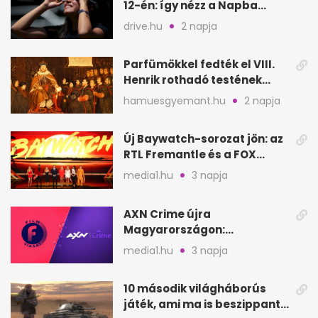
12-én: így nézz a Napba
biztonságosan
drive.hu
2 napja
Parfümökkel fedték el VIII.
Henrik rothadó testének
szagát
hamuesgyemant.hu
2 napja
Új Baywatch-sorozat jön: az
RTL Fremantle és a FOX
készíti
media1.hu
3 napja
AXN Crime újra
Magyarországon:
szeptembertől a Viasat Film
media1.hu
3 napja
helyén
10 második világháborús
játék, ami ma is beszippant