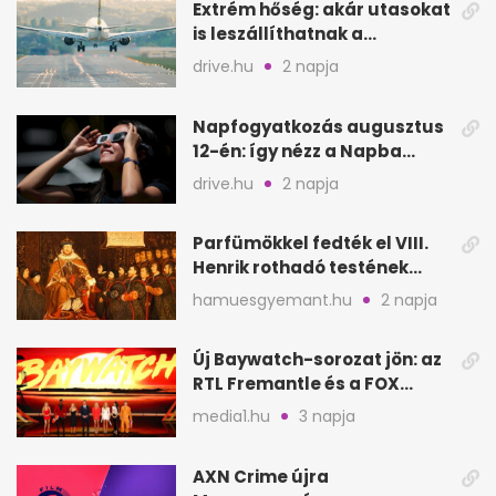
Extrém hőség: akár utasokat
is leszállíthatnak a
repülőgépről
drive.hu
2 napja
Napfogyatkozás augusztus
12-én: így nézz a Napba
biztonságosan
drive.hu
2 napja
Parfümökkel fedték el VIII.
Henrik rothadó testének
szagát
hamuesgyemant.hu
2 napja
Új Baywatch-sorozat jön: az
RTL Fremantle és a FOX
készíti
media1.hu
3 napja
AXN Crime újra