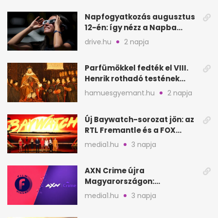
Napfogyatkozás augusztus
12-én: így nézz a Napba
biztonságosan
drive.hu
2 napja
Parfümökkel fedték el VIII.
Henrik rothadó testének
szagát
hamuesgyemant.hu
2 napja
Új Baywatch-sorozat jön: az
RTL Fremantle és a FOX
készíti
media1.hu
3 napja
AXN Crime újra
Magyarországon:
szeptembertől a Viasat Film
media1.hu
3 napja
helyén