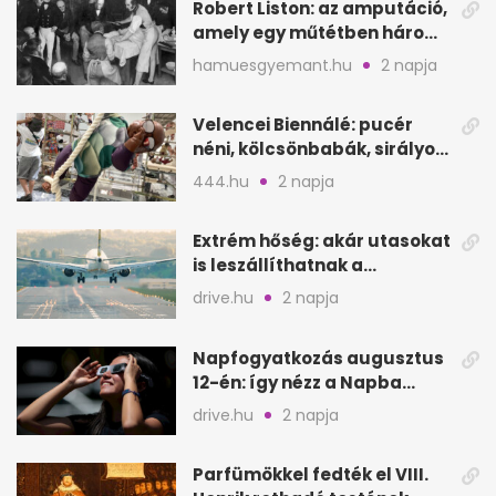
Robert Liston: az amputáció,
amely egy műtétben három
életet követelt
hamuesgyemant.hu
2 napja
Velencei Biennálé: pucér
néni, kölcsönbabák, sirályok,
és kész a családi program
444.hu
2 napja
Extrém hőség: akár utasokat
is leszállíthatnak a
repülőgépről
drive.hu
2 napja
Napfogyatkozás augusztus
12-én: így nézz a Napba
biztonságosan
drive.hu
2 napja
Parfümökkel fedték el VIII.