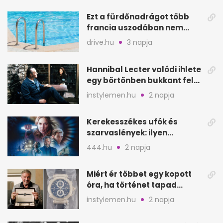
Ezt a fürdőnadrágot több
francia uszodában nem
fogadják el
drive.hu
3 napja
Hannibal Lecter valódi ihlete
egy börtönben bukkant fel
Thomas Harrisnek
instylemen.hu
2 napja
Kerekesszékes ufók és
szarvaslények: ilyen
Spielberg új filmje
444.hu
2 napja
Miért ér többet egy kopott
óra, ha történet tapad
hozzá?
instylemen.hu
2 napja