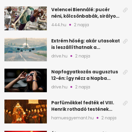
Velencei Biennálé: pucér
néni, kölcsönbabák, sirályok,
és kész a családi program
444.hu
2 napja
Extrém hőség: akár utasokat
is leszállíthatnak a
repülőgépről
drive.hu
2 napja
Napfogyatkozás augusztus
12-én: így nézz a Napba
biztonságosan
drive.hu
2 napja
Parfümökkel fedték el VIII.
Henrik rothadó testének
szagát
hamuesgyemant.hu
2 napja