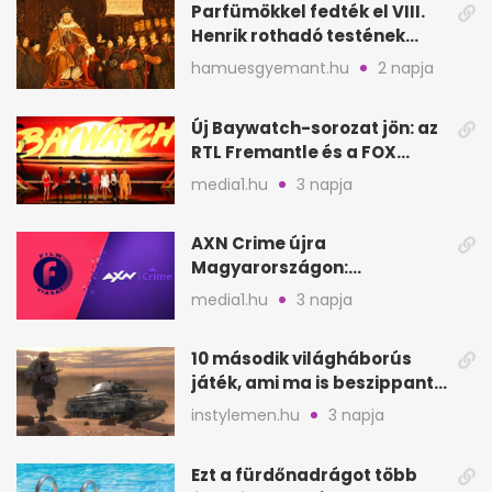
Parfümökkel fedték el VIII.
Henrik rothadó testének
szagát
hamuesgyemant.hu
2 napja
Új Baywatch-sorozat jön: az
RTL Fremantle és a FOX
készíti
media1.hu
3 napja
AXN Crime újra
Magyarországon:
szeptembertől a Viasat Film
media1.hu
3 napja
helyén
10 második világháborús
játék, ami ma is beszippant
a képernyő elé
instylemen.hu
3 napja
Ezt a fürdőnadrágot több