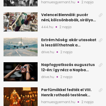
életet követelt
hamuesgyemant.hu
2 napja
Velencei Biennálé: pucér
néni, kölcsönbabák, sirályok,
és kész a családi program
444.hu
2 napja
Extrém hőség: akár utasokat
is leszállíthatnak a
repülőgépről
drive.hu
2 napja
Napfogyatkozás augusztus
12-én: így nézz a Napba
biztonságosan
drive.hu
2 napja
Parfümökkel fedték el VIII.
Henrik rothadó testének
szagát
hamuesgyemant.hu
2 napja