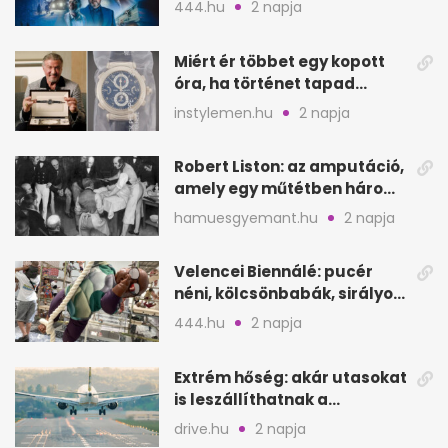
444.hu
2 napja
Miért ér többet egy kopott
óra, ha történet tapad
hozzá?
instylemen.hu
2 napja
Robert Liston: az amputáció,
amely egy műtétben három
életet követelt
hamuesgyemant.hu
2 napja
Velencei Biennálé: pucér
néni, kölcsönbabák, sirályok,
és kész a családi program
444.hu
2 napja
Extrém hőség: akár utasokat
is leszállíthatnak a
repülőgépről
drive.hu
2 napja