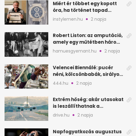
Miért ér többet egy kopott
óra, ha történet tapad
hozzá?
instylemen.hu
2 napja
Robert Liston: az amputáció,
amely egy műtétben három
életet követelt
hamuesgyemant.hu
2 napja
Velencei Biennálé: pucér
néni, kölcsönbabák, sirályok,
és kész a családi program
444.hu
2 napja
Extrém hőség: akár utasokat
is leszállíthatnak a
repülőgépről
drive.hu
2 napja
Napfogyatkozás augusztus