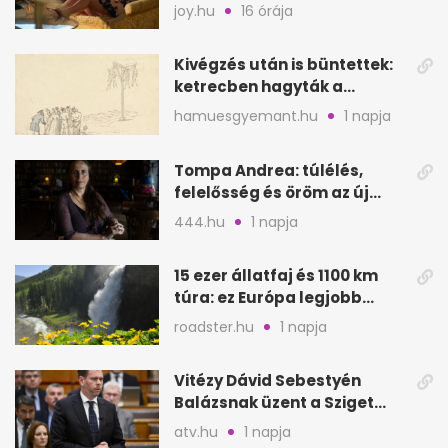
visszautasítottak
joy.hu
16 órája
Kivégzés után is büntettek:
ketrecben hagyták a
holttesteket
hamuesgyemant.hu
1 napja
Tompa Andrea: túlélés,
felelősség és öröm az új
regény tükrében
444.hu
1 napja
15 ezer állatfaj és 1100 km
túra: ez Európa legjobb
nemzeti parkja
roadster.hu
1 napja
Vitézy Dávid Sebestyén
Balázsnak üzent a Sziget
után: Dj Oti megmozgatta a
atv.hu
1 napja
BKK-t