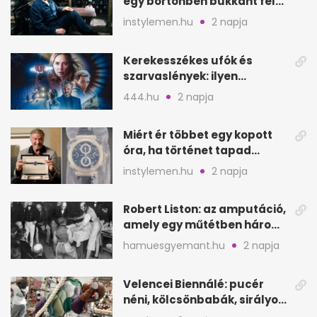
egy börtönben bukkant fel
Thomas Harrisnek
instylemen.hu
2 napja
Kerekesszékes ufók és
szarvaslények: ilyen
Spielberg új filmje
444.hu
2 napja
Miért ér többet egy kopott
óra, ha történet tapad
hozzá?
instylemen.hu
2 napja
Robert Liston: az amputáció,
amely egy műtétben három
életet követelt
hamuesgyemant.hu
2 napja
Velencei Biennálé: pucér
néni, kölcsönbabák, sirályok,
és kész a családi program