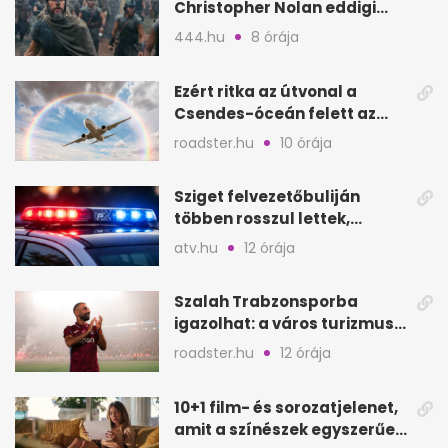
Christopher Nolan eddigi
legsikeresebb filmje
444.hu
8 órája
Ezért ritka az útvonal a
Csendes-óceán felett az
Ázsia–Amerika járatoknál
roadster.hu
10 órája
Sziget felvezetőbuliján
többen rosszul lettek,
reagáltak a szervezők
atv.hu
12 órája
Szalah Trabzonsporba
igazolhat: a város turizmusa
is rákapcsolhat
roadster.hu
12 órája
10+1 film- és sorozatjelenet,
amit a színészek egyszerűen