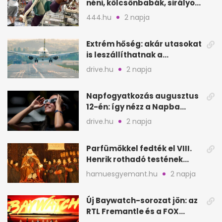
néni, kölcsönbabák, sirályok,
és kész a családi program
444.hu
2 napja
Extrém hőség: akár utasokat
is leszállíthatnak a
repülőgépről
drive.hu
2 napja
Napfogyatkozás augusztus
12-én: így nézz a Napba
biztonságosan
drive.hu
2 napja
Parfümökkel fedték el VIII.
Henrik rothadó testének
szagát
hamuesgyemant.hu
2 napja
Új Baywatch-sorozat jön: az
RTL Fremantle és a FOX