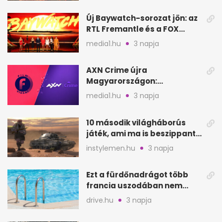
Új Baywatch-sorozat jön: az
RTL Fremantle és a FOX
készíti
media1.hu
3 napja
AXN Crime újra
Magyarországon:
szeptembertől a Viasat Film
media1.hu
3 napja
helyén
10 második világháborús
játék, ami ma is beszippant
a képernyő elé
instylemen.hu
3 napja
Ezt a fürdőnadrágot több
francia uszodában nem
fogadják el
drive.hu
3 napja