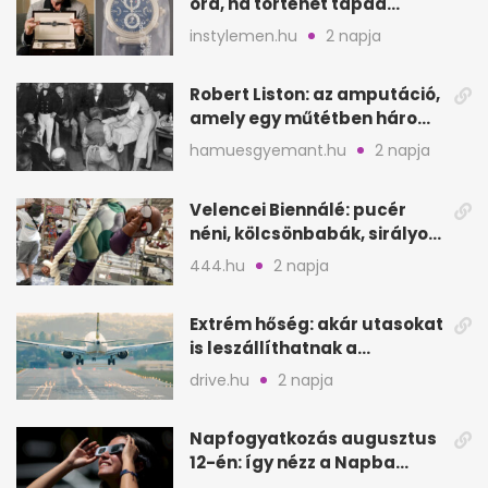
óra, ha történet tapad
hozzá?
instylemen.hu
2 napja
Robert Liston: az amputáció,
amely egy műtétben három
életet követelt
hamuesgyemant.hu
2 napja
Velencei Biennálé: pucér
néni, kölcsönbabák, sirályok,
és kész a családi program
444.hu
2 napja
Extrém hőség: akár utasokat
is leszállíthatnak a
repülőgépről
drive.hu
2 napja
Napfogyatkozás augusztus
12-én: így nézz a Napba
biztonságosan