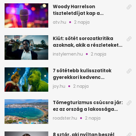
Woody Harrelson
tiszteletdíjat kap a
Szarajevói Filmfesztiválon
atv.hu
2 napja
Kiút: sötét sorozatkritika
azoknak, akik a részleteket
keresik
instylemen.hu
2 napja
7 sötétebb kulisszatitok
gyerekkori kedvenc
filmjeinkről a Joy szerint
joy.hu
2 napja
Tömegturizmus csúcsra jár:
ez az ország a lakossága
kétszeresét fogadja
roadster.hu
2 napja
8 sztár, aki nyíltan beszél