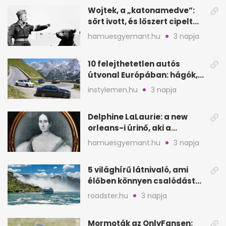
Wojtek, a „katonamedve”:
sört ivott, és lőszert cipelt
Monte Cassinónál
hamuesgyemant.hu
3 napja
10 felejthetetlen autós
útvonal Európában: hágók,
partok, fjordok
instylemen.hu
3 napja
Delphine LaLaurie: a new
orleans-i úrinő, aki a
padláson kínzott
hamuesgyemant.hu
3 napja
5 világhírű látnivaló, ami
élőben könnyen csalódást
okozhat
roadster.hu
3 napja
Mormoták az OnlyFansen: