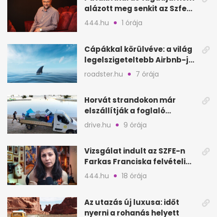
alázott meg senkit az Szfe
felvételijén
444.hu
1 órája
Cápákkal körülvéve: a világ
legelszigeteltebb Airbnb-je
a nyílt tengeren
roadster.hu
7 órája
Horvát strandokon már
elszállítják a foglaló
törölközőket is
drive.hu
9 órája
Vizsgálat indult az SZFE-n
Farkas Franciska felvételi
videója után
444.hu
18 órája
Az utazás új luxusa: időt
nyerni a rohanás helyett