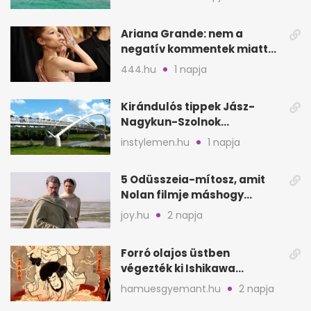
Ariana Grande: nem a
negatív kommentek miatt
vonul vissza
444.hu
1 napja
Kirándulós tippek Jász-
Nagykun-Szolnok
megyében: 6 kihagyhatatlan
instylemen.hu
1 napja
hely
5 Odüsszeia-mítosz, amit
Nolan filmje máshogy
mutat, mint Homérosz
joy.hu
2 napja
Forró olajos üstben
végezték ki Ishikawa
Goemont, Japán Robin
hamuesgyemant.hu
2 napja
Hoodját