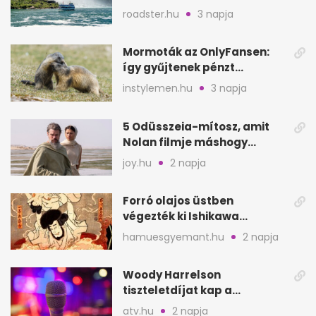
okozhat
roadster.hu
3 napja
Mormoták az OnlyFansen:
így gyűjtenek pénzt
amerikai kutatók
instylemen.hu
3 napja
5 Odüsszeia-mítosz, amit
Nolan filmje máshogy
mutat, mint Homérosz
joy.hu
2 napja
Forró olajos üstben
végezték ki Ishikawa
Goemont, Japán Robin
hamuesgyemant.hu
2 napja
Hoodját
Woody Harrelson
tiszteletdíjat kap a
Szarajevói Filmfesztiválon
atv.hu
2 napja