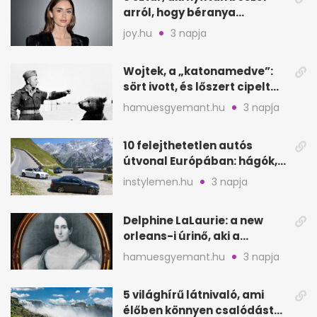
arról, hogy béranya
segítette a családalapítást
joy.hu
3 napja
Wojtek, a „katonamedve”:
sört ivott, és lőszert cipelt
Monte Cassinónál
hamuesgyemant.hu
3 napja
10 felejthetetlen autós
útvonal Európában: hágók,
partok, fjordok
instylemen.hu
3 napja
Delphine LaLaurie: a new
orleans-i úrinő, aki a
padláson kínzott
hamuesgyemant.hu
3 napja
5 világhírű látnivaló, ami
élőben könnyen csalódást