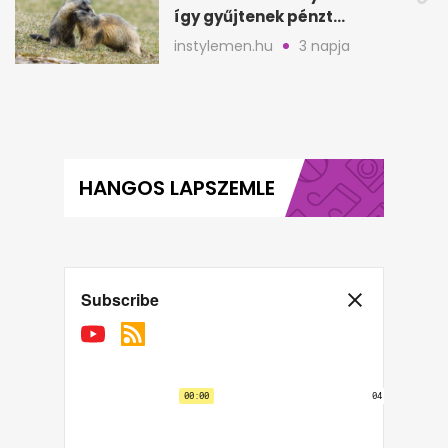
így gyűjtenek pénzt
amerikai kutatók
instylemen.hu
3 napja
HANGOS LAPSZEMLE