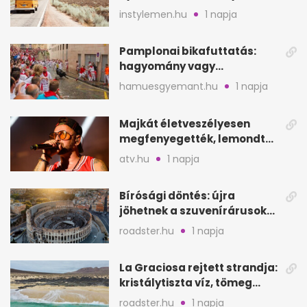
instylemen.hu
1 napja
Pamplonai bikafuttatás:
hagyomány vagy
értelmetlen vérontás?
hamuesgyemant.hu
1 napja
Majkát életveszélyesen
megfenyegették, lemondta
a sepsiszentgyörgyi
atv.hu
1 napja
koncertet
Bírósági döntés: újra
jöhetnek a szuvenírárusok
Európa ikonikus helyére
roadster.hu
1 napja
La Graciosa rejtett strandja:
kristálytiszta víz, tömeg
nélkül
roadster.hu
1 napja