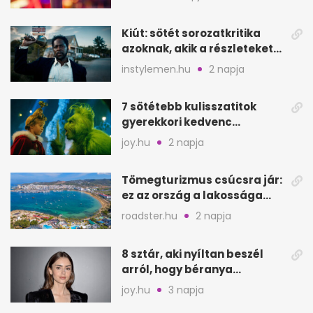
Kiút: sötét sorozatkritika
azoknak, akik a részleteket
keresik
instylemen.hu
2 napja
7 sötétebb kulisszatitok
gyerekkori kedvenc
filmjeinkről a Joy szerint
joy.hu
2 napja
Tömegturizmus csúcsra jár:
ez az ország a lakossága
kétszeresét fogadja
roadster.hu
2 napja
8 sztár, aki nyíltan beszél
arról, hogy béranya
segítette a családalapítást
joy.hu
3 napja