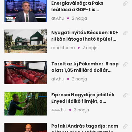
Energiaválság: a Paks
leállása a GDP-t is
megütheti, int az
atv.hu
2 napja
Oeconomus
Nyugati nyitás Bécsben: 50+
ritkán látogatható épület
nyílik meg
roadster.hu
2 napja
Tarolt az új Pókember: 6 nap
alatt 1,05 milliárd dollár
bevétel
atv.hu
2 napja
Fipresci Nagydíjra jelölték
Enyedi Ildikó filmjét, a
Csendes barátot
444.hu
3 napja
Pataki András tagadja: nem