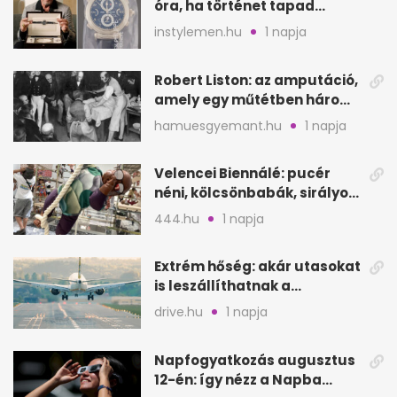
óra, ha történet tapad
hozzá?
instylemen.hu
1 napja
Robert Liston: az amputáció,
amely egy műtétben három
életet követelt
hamuesgyemant.hu
1 napja
Velencei Biennálé: pucér
néni, kölcsönbabák, sirályok,
és kész a családi program
444.hu
1 napja
Extrém hőség: akár utasokat
is leszállíthatnak a
repülőgépről
drive.hu
1 napja
Napfogyatkozás augusztus
12-én: így nézz a Napba