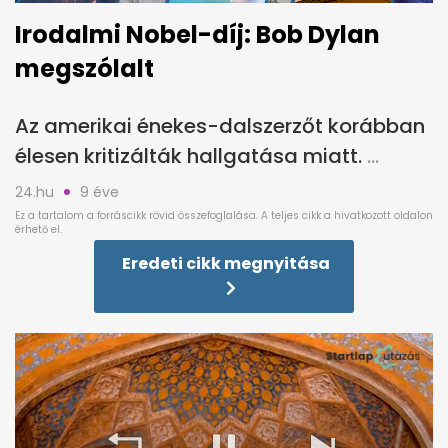
Irodalmi Nobel-díj: Bob Dylan
megszólalt
Az amerikai énekes-dalszerzőt korábban
élesen kritizálták hallgatása miatt.
24.hu
9 éve
Eredeti cikk megnyitása