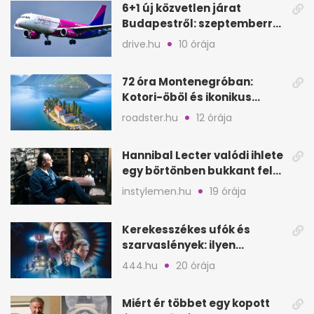
6+1 új közvetlen járat
Budapestről: szeptemberre
kész, gyors kiruccanások
drive.hu
10 órája
72 óra Montenegróban:
Kotori-öböl és ikonikus
tengerpart 3 nap alatt
roadster.hu
12 órája
Hannibal Lecter valódi ihlete
egy börtönben bukkant fel
Thomas Harrisnek
instylemen.hu
19 órája
Kerekesszékes ufók és
szarvaslények: ilyen
Spielberg új filmje
444.hu
20 órája
Miért ér többet egy kopott