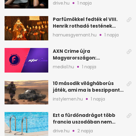
biztonságosan
drive.hu
1 napja
Parfümökkel fedték el VIII.
Henrik rothadó testének
szagát
hamuesgyemant.hu
1 napja
AXN Crime újra
Magyarországon:
szeptembertől a Viasat Film
media1.hu
1 napja
helyén
10 második világháborús
játék, ami ma is beszippant
a képernyő elé
instylemen.hu
1 napja
Ezt a fürdőnadrágot több
francia uszodában nem
fogadják el
drive.hu
2 napja