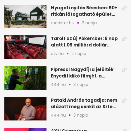
Nyugati nyitás Bécsben: 50+
ritkán látogatható épület
nyílik meg
roadster.hu
2 napja
Tarolt az új Pókember: 6 nap
alatt 1,05 milliárd dollár
bevétel
atv.hu
2 napja
Fipresci Nagydíjra jelölték
Enyedi Ildikó filmjét, a
Csendes barátot
444.hu
3 napja
Pataki András tagadja: nem
alázott meg senkit az Szfe
felvételijén
444.hu
3 napja
AXN Crime újra