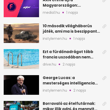
Magyarországon:
szeptembertől a Viasat Film
media1.hu
1 napja
helyén
10 második világháborús
játék, ami ma is beszippant
a képernyő elé
instylemen.hu
1 napja
Ezt a fürdőnadrágot több
francia uszodában nem
fogadják el
drive.hu
2 napja
George Lucas: a
mesterséges intelligencia
lehet Hollywood következő
instylemen.hu
2 napja
lépése
Borravaló az ételfutárnak:
mikor illik adni, és mennyit