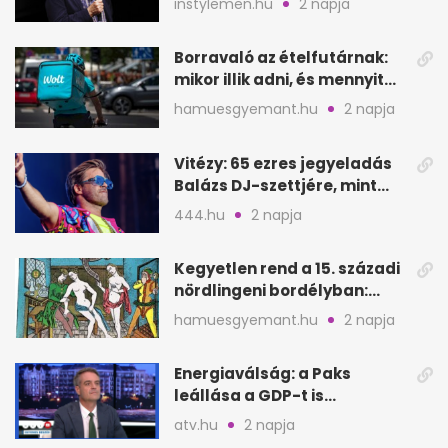
instylemen.hu
2 napja
lépése
Borravaló az ételfutárnak:
mikor illik adni, és mennyit
rendeléskor?
hamuesgyemant.hu
2 napja
Vitézy: 65 ezres jegyeladás
Balázs DJ-szettjére, mint
metró nélküli Puskás-meccs
444.hu
2 napja
Kegyetlen rend a 15. századi
nördlingeni bordélyban:
verés, éheztetés
hamuesgyemant.hu
2 napja
Energiaválság: a Paks
leállása a GDP-t is
megütheti, int az
atv.hu
2 napja
Oeconomus