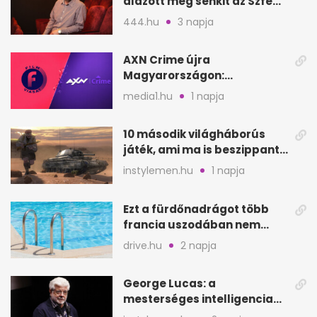
alázott meg senkit az Szfe
felvételijén
444.hu
3 napja
AXN Crime újra
Magyarországon:
szeptembertől a Viasat Film
media1.hu
1 napja
helyén
10 második világháborús
játék, ami ma is beszippant
a képernyő elé
instylemen.hu
1 napja
Ezt a fürdőnadrágot több
francia uszodában nem
fogadják el
drive.hu
2 napja
George Lucas: a
mesterséges intelligencia
lehet Hollywood következő