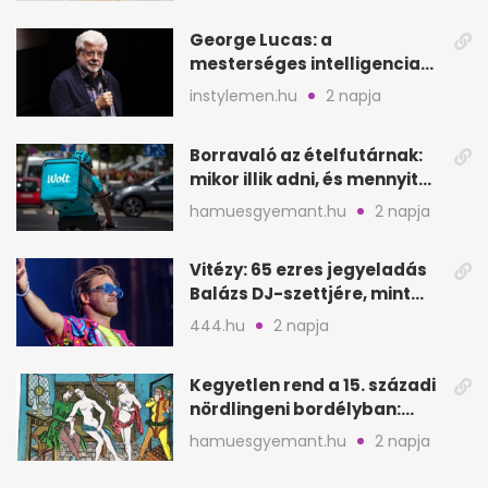
George Lucas: a
mesterséges intelligencia
lehet Hollywood következő
instylemen.hu
2 napja
lépése
Borravaló az ételfutárnak:
mikor illik adni, és mennyit
rendeléskor?
hamuesgyemant.hu
2 napja
Vitézy: 65 ezres jegyeladás
Balázs DJ-szettjére, mint
metró nélküli Puskás-meccs
444.hu
2 napja
Kegyetlen rend a 15. századi
nördlingeni bordélyban:
verés, éheztetés
hamuesgyemant.hu
2 napja