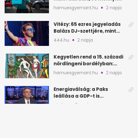
rendeléskor?
hamuesgyemant.hu
2 napja
Vitézy: 65 ezres jegyeladás
Balázs DJ-szettjére, mint
metró nélküli Puskás-meccs
444.hu
2 napja
Kegyetlen rend a 15. századi
nördlingeni bordélyban:
verés, éheztetés
hamuesgyemant.hu
2 napja
Energiaválság: a Paks
leállása a GDP-t is
megütheti, int az
atv.hu
2 napja
Oeconomus
Nyugati nyitás Bécsben: 50+
ritkán látogatható épület
nyílik meg
roadster.hu
2 napja