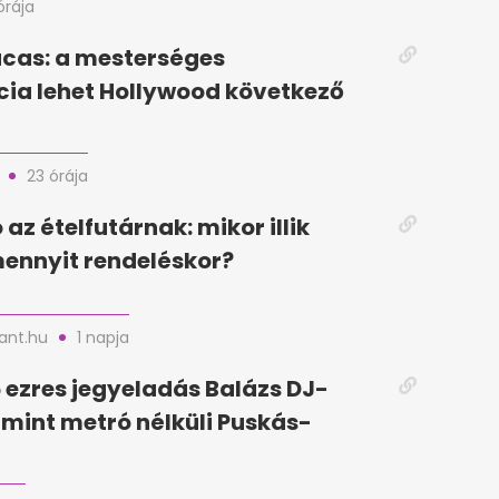
órája
cas: a mesterséges
ncia lehet Hollywood következő
23 órája
az ételfutárnak: mikor illik
mennyit rendeléskor?
nt.hu
1 napja
5 ezres jegyeladás Balázs DJ-
, mint metró nélküli Puskás-