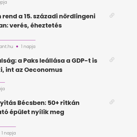
apja
 rend a 15. századi nördlingeni
n: verés, éheztetés
nt.hu
1 napja
lság: a Paks leállása a GDP-t is
i, int az Oeconomus
pja
yitás Bécsben: 50+ ritkán
tó épület nyílik meg
1 napja