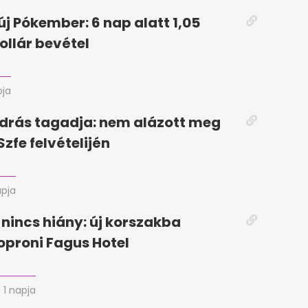
új Pókember: 6 nap alatt 1,05
ollár bevétel
pja
drás tagadja: nem alázott meg
Szfe felvételijén
apja
 nincs hiány: új korszakba
soproni Fagus Hotel
1 napja