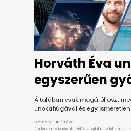
Horváth Éva u
egyszerűen gy
Általában csak magáról oszt meg
unokahúgával és egy ismeretlen fé
nlcafe.hu
10 éve