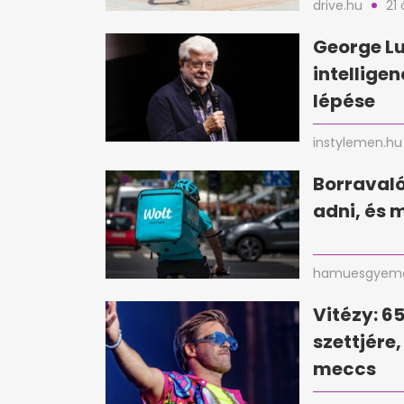
drive.hu
21 
George Lu
intellige
lépése
instylemen.hu
Borravaló 
adni, és 
hamuesgyema
Vitézy: 6
szettjére
meccs