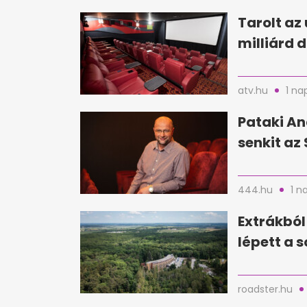
Tarolt az 
milliárd d
atv.hu
1 na
Pataki An
senkit az 
444.hu
1 n
Extrákból
lépett a 
roadster.hu