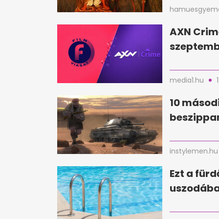
hamuesgyema
AXN Crim
szeptembe
media1.hu
10 másodi
beszippan
instylemen.hu
Ezt a für
uszodába