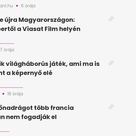
nt.hu
6 órája
e újra Magyarországon:
rtől a Viasat Film helyén
17 órája
k világháborús játék, ami ma is
t a képernyő elé
18 órája
dőnadrágot több francia
n nem fogadják el