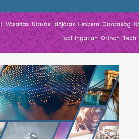
t
Vásárlás
Utazás
Időjárás
Hírszem
Gazdaság
N
Foci
Ingatlan
Otthon
Tech