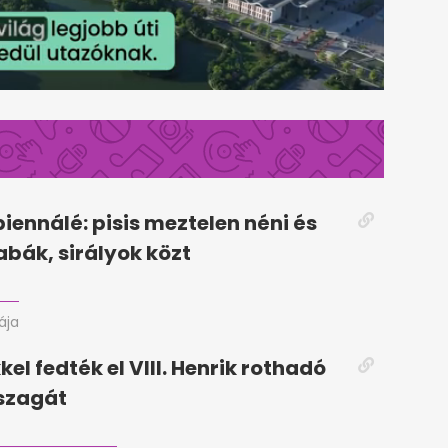
biennálé: pisis meztelen néni és
bák, sirályok közt
rája
el fedték el VIII. Henrik rothadó
szagát