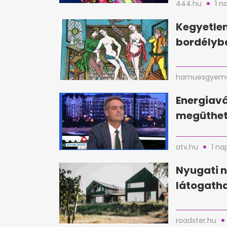
444.hu
1 n
Kegyetlen
bordélyba
hamuesgyema
Energiavá
megüthet
atv.hu
1 na
Nyugati n
látogatha
roadster.hu