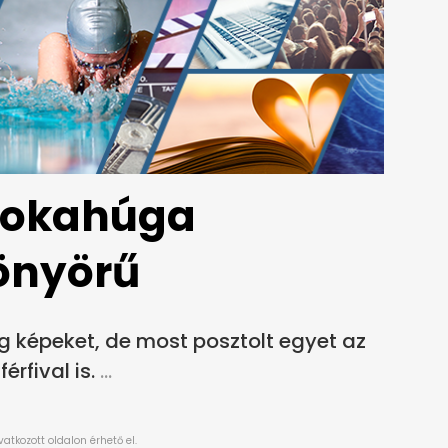
nokahúga
önyörű
 képeket, de most posztolt egyet az
rfival is.