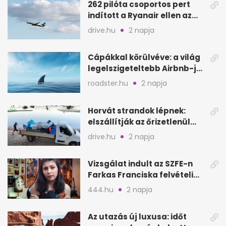
262 pilóta csoportos pert
indított a Ryanair ellen az
Egyesült Királyságban
drive.hu
2 napja
Cápákkal körülvéve: a világ
legelszigeteltebb Airbnb-je
a nyílt tengeren
roadster.hu
2 napja
Horvát strandok lépnek:
elszállítják az őrizetlenül
hagyott törölközőket
drive.hu
2 napja
Vizsgálat indult az SZFE-n
Farkas Franciska felvételi
videója után
444.hu
2 napja
Az utazás új luxusa: időt