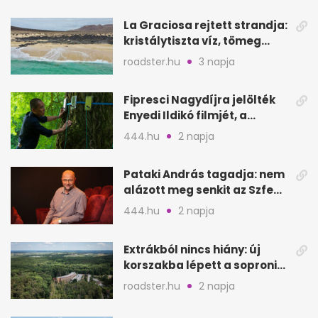
La Graciosa rejtett strandja:
kristálytiszta víz, tömeg
nélkül
roadster.hu
3 napja
Fipresci Nagydíjra jelölték
Enyedi Ildikó filmjét, a
Csendes barátot
444.hu
2 napja
Pataki András tagadja: nem
alázott meg senkit az Szfe
felvételijén
444.hu
2 napja
Extrákból nincs hiány: új
korszakba lépett a soproni
Fagus Hotel
roadster.hu
2 napja