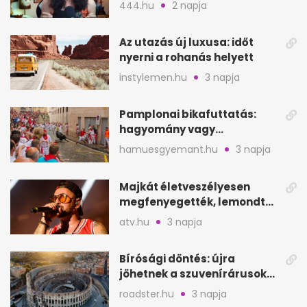
videója után
444.hu
2 napja
Az utazás új luxusa: időt
nyerni a rohanás helyett
instylemen.hu
3 napja
Pamplonai bikafuttatás:
hagyomány vagy
értelmetlen vérontás?
hamuesgyemant.hu
3 napja
Majkát életveszélyesen
megfenyegették, lemondta
a sepsiszentgyörgyi
atv.hu
3 napja
koncertet
Bírósági döntés: újra
jöhetnek a szuvenírárusok
Európa ikonikus helyére
roadster.hu
3 napja