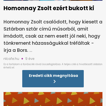
Homonnay Zsolt ezért bukott ki
Homonnay Zsolt csalódott, hogy kiesett a
Sztárban sztár című műsorból, amit
imádott, csak az nem esett jól neki, hogy
tönkrement házasságukkal tréfáltak -
írja a Bors.
nlcafe.hu
9 éve
Eredeti cikk megnyitása