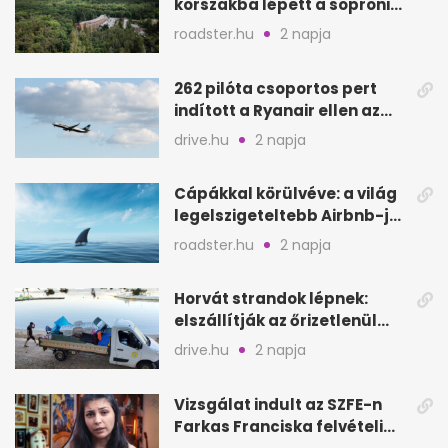
korszakba lépett a soproni
Fagus Hotel
roadster.hu
2 napja
262 pilóta csoportos pert
indított a Ryanair ellen az
Egyesült Királyságban
drive.hu
2 napja
Cápákkal körülvéve: a világ
legelszigeteltebb Airbnb-je
a nyílt tengeren
roadster.hu
2 napja
Horvát strandok lépnek:
elszállítják az őrizetlenül
hagyott törölközőket
drive.hu
2 napja
Vizsgálat indult az SZFE-n
Farkas Franciska felvételi