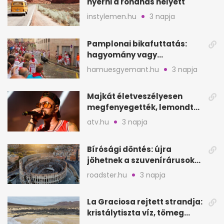
nyerni a rohanás helyett
instylemen.hu
3 napja
Pamplonai bikafuttatás:
hagyomány vagy
értelmetlen vérontás?
hamuesgyemant.hu
3 napja
Majkát életveszélyesen
megfenyegették, lemondta
a sepsiszentgyörgyi
atv.hu
3 napja
koncertet
Bírósági döntés: újra
jöhetnek a szuvenírárusok
Európa ikonikus helyére
roadster.hu
3 napja
La Graciosa rejtett strandja:
kristálytiszta víz, tömeg
nélkül