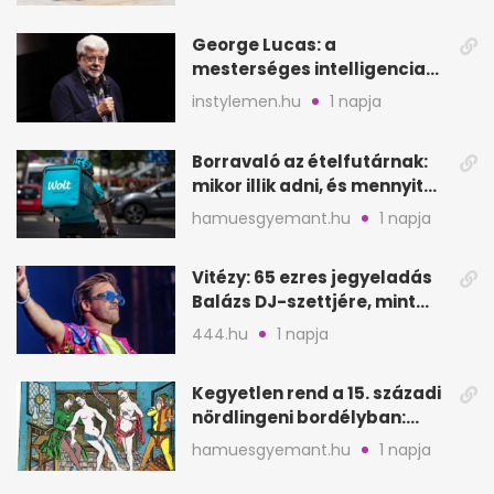
George Lucas: a
mesterséges intelligencia
lehet Hollywood következő
instylemen.hu
1 napja
lépése
Borravaló az ételfutárnak:
mikor illik adni, és mennyit
rendeléskor?
hamuesgyemant.hu
1 napja
Vitézy: 65 ezres jegyeladás
Balázs DJ-szettjére, mint
metró nélküli Puskás-meccs
444.hu
1 napja
Kegyetlen rend a 15. századi
nördlingeni bordélyban:
verés, éheztetés
hamuesgyemant.hu
1 napja