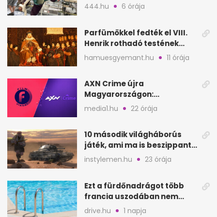
kölcsönbabák, sirályok közt
444.hu
6 órája
Parfümökkel fedték el VIII.
Henrik rothadó testének
szagát
hamuesgyemant.hu
11 órája
AXN Crime újra
Magyarországon:
szeptembertől a Viasat Film
media1.hu
22 órája
helyén
10 második világháborús
játék, ami ma is beszippant
a képernyő elé
instylemen.hu
23 órája
Ezt a fürdőnadrágot több
francia uszodában nem
fogadják el
drive.hu
1 napja