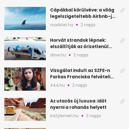
Cápákkal körülvéve: a világ
legelszigeteltebb Airbnb-je
a nyílt tengeren
roadster.hu
2 napja
Horvát strandok lépnek:
elszállítják az őrizetlenül
hagyott törölközőket
drive.hu
2 napja
Vizsgálat indult az SZFE-n
Farkas Franciska felvételi
videója után
444.hu
2 napja
Az utazás új luxusa: időt
nyerni a rohanás helyett
instylemen.hu
3 napja