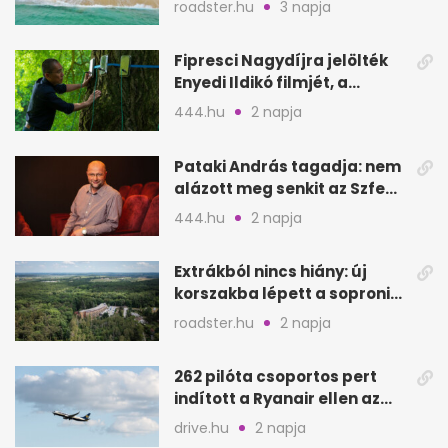
roadster.hu
3 napja
Fipresci Nagydíjra jelölték
Enyedi Ildikó filmjét, a
Csendes barátot
444.hu
2 napja
Pataki András tagadja: nem
alázott meg senkit az Szfe
felvételijén
444.hu
2 napja
Extrákból nincs hiány: új
korszakba lépett a soproni
Fagus Hotel
roadster.hu
2 napja
262 pilóta csoportos pert
indított a Ryanair ellen az
Egyesült Királyságban
drive.hu
2 napja