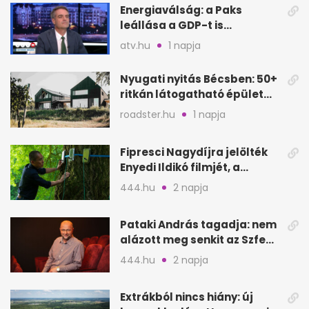
Energiaválság: a Paks
leállása a GDP-t is
megütheti, int az
atv.hu
1 napja
Oeconomus
Nyugati nyitás Bécsben: 50+
ritkán látogatható épület
nyílik meg
roadster.hu
1 napja
Fipresci Nagydíjra jelölték
Enyedi Ildikó filmjét, a
Csendes barátot
444.hu
2 napja
Pataki András tagadja: nem
alázott meg senkit az Szfe
felvételijén
444.hu
2 napja
Extrákból nincs hiány: új