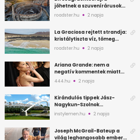
jöhetnek a szuvenírárusok
Európa ikonikus helyére
roadster.hu
2 napja
La Graciosa rejtett strandja:
kristálytiszta víz, tömeg
nélkül
roadster.hu
2 napja
Ariana Grande: nem a
negatív kommentek miatt
vonul vissza
444.hu
2 napja
Kirándulós tippek Jász-
Nagykun-Szolnok
megyében: 6 kihagyhatatlan
instylemen.hu
2 napja
hely
Joseph McGrail-Bateup a
világ leghangosabb embere