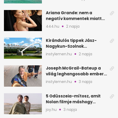
Ariana Grande: nem a
negatív kommentek miatt
vonul vissza
444.hu
2 napja
Kirándulós tippek Jász-
Nagykun-Szolnok
megyében: 6 kihagyhatatlan
instylemen.hu
2 napja
hely
Joseph McGrail-Bateup a
világ leghangosabb embere
lett Ausztráliából
instylemen.hu
3 napja
5 Odüsszeia-mítosz, amit
Nolan filmje máshogy
mutat, mint Homérosz
joy.hu
3 napja