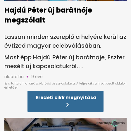
Hajdú Péter új barátnője
megszólalt
Lassan minden szereplő a helyére kerül az
évtized magyar celebválásában.
Most épp Hajdú Péter új barátnője, Eszter
mesélt új kapcsolatukról.
nlcafe.hu
9 éve
Eredeti cikk megnyitása