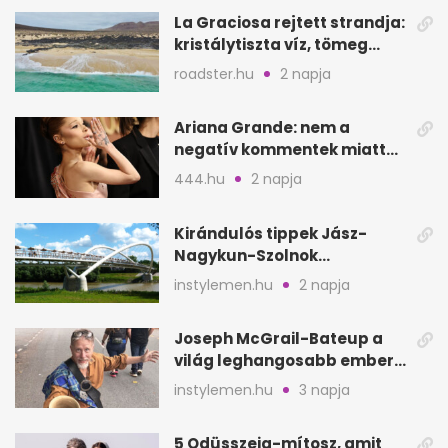
La Graciosa rejtett strandja:
kristálytiszta víz, tömeg
nélkül
roadster.hu
2 napja
Ariana Grande: nem a
negatív kommentek miatt
vonul vissza
444.hu
2 napja
Kirándulós tippek Jász-
Nagykun-Szolnok
megyében: 6 kihagyhatatlan
instylemen.hu
2 napja
hely
Joseph McGrail-Bateup a
világ leghangosabb embere
lett Ausztráliából
instylemen.hu
3 napja
5 Odüsszeia-mítosz, amit