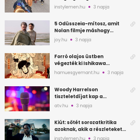
lett Ausztráliából
instylemen.hu
3 napja
5 Odüsszeia-mítosz, amit
Nolan filmje máshogy
mutat, mint Homérosz
joy.hu
3 napja
Forró olajos üstben
végezték ki Ishikawa
Goemont, Japán Robin
hamuesgyemant.hu
3 napja
Hoodját
Woody Harrelson
tiszteletdíjat kap a
Szarajevói Filmfesztiválon
atv.hu
3 napja
Kiút: sötét sorozatkritika
azoknak, akik a részleteket
keresik
instylemen.hu
3 napja