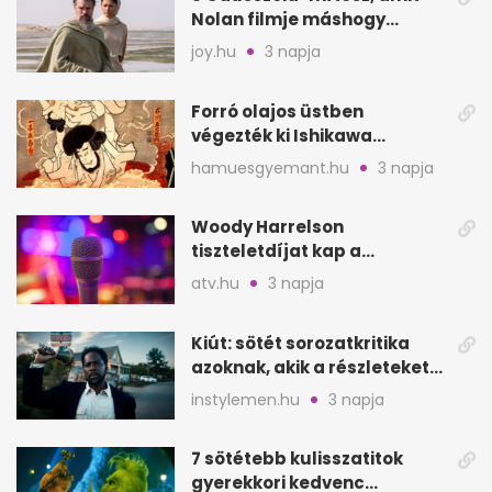
Nolan filmje máshogy
mutat, mint Homérosz
joy.hu
3 napja
Forró olajos üstben
végezték ki Ishikawa
Goemont, Japán Robin
hamuesgyemant.hu
3 napja
Hoodját
Woody Harrelson
tiszteletdíjat kap a
Szarajevói Filmfesztiválon
atv.hu
3 napja
Kiút: sötét sorozatkritika
azoknak, akik a részleteket
keresik
instylemen.hu
3 napja
7 sötétebb kulisszatitok
gyerekkori kedvenc