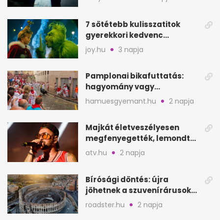
7 sötétebb kulisszatitok
gyerekkori kedvenc
filmjeinkről a Joy szerint
joy.hu
3 napja
Pamplonai bikafuttatás:
hagyomány vagy
értelmetlen vérontás?
hamuesgyemant.hu
2 napja
Majkát életveszélyesen
megfenyegették, lemondta
a sepsiszentgyörgyi
atv.hu
2 napja
koncertet
Bírósági döntés: újra
jöhetnek a szuvenírárusok
Európa ikonikus helyére
roadster.hu
2 napja