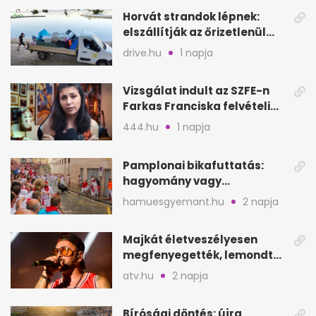
Horvát strandok lépnek:
elszállítják az őrizetlenül
hagyott törölközőket
drive.hu
1 napja
Vizsgálat indult az SZFE-n
Farkas Franciska felvételi
videója után
444.hu
1 napja
Pamplonai bikafuttatás:
hagyomány vagy
értelmetlen vérontás?
hamuesgyemant.hu
2 napja
Majkát életveszélyesen
megfenyegették, lemondta
a sepsiszentgyörgyi
atv.hu
2 napja
koncertet
Bírósági döntés: újra