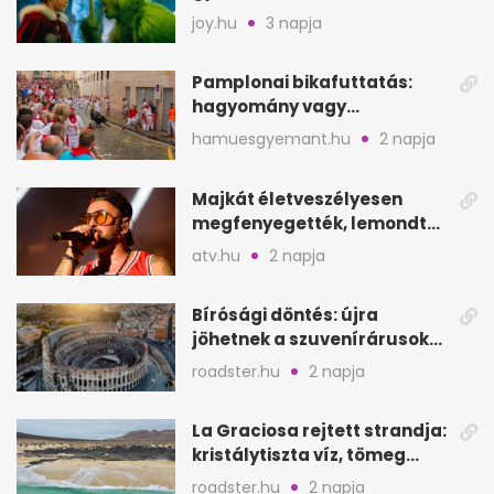
filmjeinkről a Joy szerint
joy.hu
3 napja
Pamplonai bikafuttatás:
hagyomány vagy
értelmetlen vérontás?
hamuesgyemant.hu
2 napja
Majkát életveszélyesen
megfenyegették, lemondta
a sepsiszentgyörgyi
atv.hu
2 napja
koncertet
Bírósági döntés: újra
jöhetnek a szuvenírárusok
Európa ikonikus helyére
roadster.hu
2 napja
La Graciosa rejtett strandja:
kristálytiszta víz, tömeg
nélkül
roadster.hu
2 napja