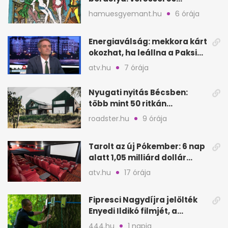
éheztetéssel tartották
hamuesgyemant.hu
6 órája
fogva a nőket
Energiaválság: mekkora kárt
okozhat, ha leállna a Paksi
Atomerőmű?
atv.hu
7 órája
Nyugati nyitás Bécsben:
több mint 50 ritkán
látogatható épület
roadster.hu
9 órája
megnyílik
Tarolt az új Pókember: 6 nap
alatt 1,05 milliárd dollár
bevétel
atv.hu
17 órája
Fipresci Nagydíjra jelölték
Enyedi Ildikó filmjét, a
Csendes barátot
444.hu
1 napja