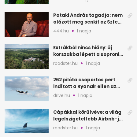
Pataki András tagadja: nem
alázott meg senkit az Szfe
felvételijén
444.hu
1 napja
Extrákból nincs hiány: új
korszakba lépett a soproni
Fagus Hotel
roadster.hu
1 napja
262 pilóta csoportos pert
indított a Ryanair ellen az
Egyesült Királyságban
drive.hu
1 napja
Cápákkal körülvéve: a világ
legelszigeteltebb Airbnb-je
a nyílt tengeren
roadster.hu
1 napja