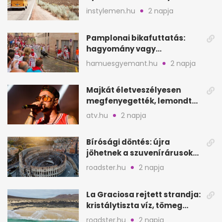
instylemen.hu
2 napja
Pamplonai bikafuttatás:
hagyomány vagy
értelmetlen vérontás?
hamuesgyemant.hu
2 napja
Majkát életveszélyesen
megfenyegették, lemondta
a sepsiszentgyörgyi
atv.hu
2 napja
koncertet
Bírósági döntés: újra
jöhetnek a szuvenírárusok
Európa ikonikus helyére
roadster.hu
2 napja
La Graciosa rejtett strandja:
kristálytiszta víz, tömeg
nélkül
roadster.hu
2 napja