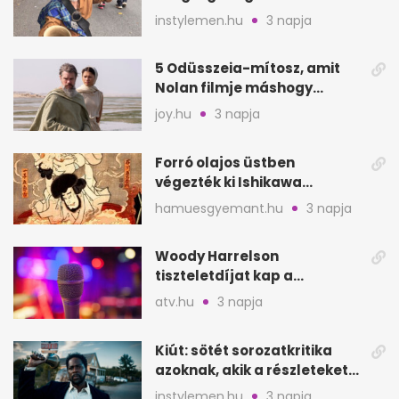
lett Ausztráliából
instylemen.hu
3 napja
5 Odüsszeia-mítosz, amit
Nolan filmje máshogy
mutat, mint Homérosz
joy.hu
3 napja
Forró olajos üstben
végezték ki Ishikawa
Goemont, Japán Robin
hamuesgyemant.hu
3 napja
Hoodját
Woody Harrelson
tiszteletdíjat kap a
Szarajevói Filmfesztiválon
atv.hu
3 napja
Kiút: sötét sorozatkritika
azoknak, akik a részleteket
keresik
instylemen.hu
3 napja