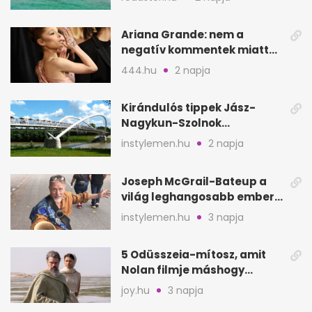
Ariana Grande: nem a
negatív kommentek miatt
vonul vissza
444.hu
2 napja
Kirándulós tippek Jász-
Nagykun-Szolnok
megyében: 6 kihagyhatatlan
instylemen.hu
2 napja
hely
Joseph McGrail-Bateup a
világ leghangosabb embere
lett Ausztráliából
instylemen.hu
3 napja
5 Odüsszeia-mítosz, amit
Nolan filmje máshogy
mutat, mint Homérosz
joy.hu
3 napja