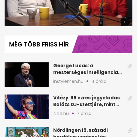
0
of
48
MÉG TÖBB FRISS HÍR
minutes,
20
seconds
George Lucas: a
mesterséges intelligencia
lehet Hollywood következő
instylemen.hu
4 órája
lépése
Vitézy: 65 ezres jegyeladás
Balázs DJ-szettjére, mint
Puskás teltház metró nélkül
444.hu
7 órája
Nördlingen 15. századi
bordélya: veréssel és