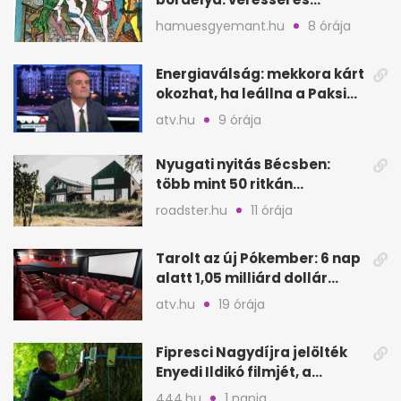
éheztetéssel tartották
hamuesgyemant.hu
8 órája
fogva a nőket
Energiaválság: mekkora kárt
okozhat, ha leállna a Paksi
Atomerőmű?
atv.hu
9 órája
Nyugati nyitás Bécsben:
több mint 50 ritkán
látogatható épület
roadster.hu
11 órája
megnyílik
Tarolt az új Pókember: 6 nap
alatt 1,05 milliárd dollár
bevétel
atv.hu
19 órája
Fipresci Nagydíjra jelölték
Enyedi Ildikó filmjét, a
Csendes barátot
444.hu
1 napja