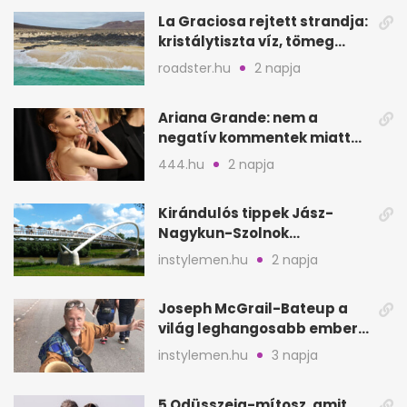
La Graciosa rejtett strandja:
kristálytiszta víz, tömeg
nélkül
roadster.hu
2 napja
Ariana Grande: nem a
negatív kommentek miatt
vonul vissza
444.hu
2 napja
Kirándulós tippek Jász-
Nagykun-Szolnok
megyében: 6 kihagyhatatlan
instylemen.hu
2 napja
hely
Joseph McGrail-Bateup a
világ leghangosabb embere
lett Ausztráliából
instylemen.hu
3 napja
5 Odüsszeia-mítosz, amit