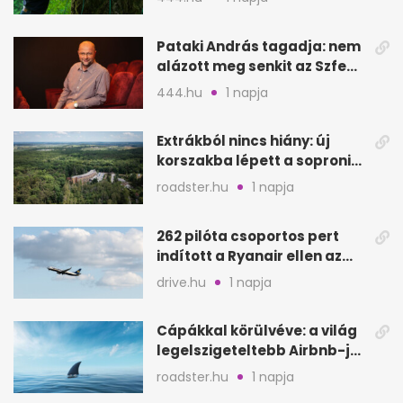
Pataki András tagadja: nem
alázott meg senkit az Szfe
felvételijén
444.hu
1 napja
Extrákból nincs hiány: új
korszakba lépett a soproni
Fagus Hotel
roadster.hu
1 napja
262 pilóta csoportos pert
indított a Ryanair ellen az
Egyesült Királyságban
drive.hu
1 napja
Cápákkal körülvéve: a világ
legelszigeteltebb Airbnb-je
a nyílt tengeren
roadster.hu
1 napja