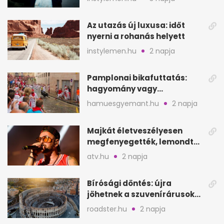
Az utazás új luxusa: időt
nyerni a rohanás helyett
instylemen.hu
2 napja
Pamplonai bikafuttatás:
hagyomány vagy
értelmetlen vérontás?
hamuesgyemant.hu
2 napja
Majkát életveszélyesen
megfenyegették, lemondta
a sepsiszentgyörgyi
atv.hu
2 napja
koncertet
Bírósági döntés: újra
jöhetnek a szuvenírárusok
Európa ikonikus helyére
roadster.hu
2 napja