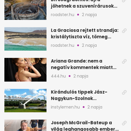
jöhetnek a szuvenírárusok
Európa ikonikus helyére
roadster.hu
2 napja
La Graciosa rejtett strandja:
kristálytiszta víz, tömeg
nélkül
roadster.hu
2 napja
Ariana Grande: nem a
negatív kommentek miatt
vonul vissza
444.hu
2 napja
Kirándulós tippek Jász-
Nagykun-Szolnok
megyében: 6 kihagyhatatlan
instylemen.hu
2 napja
hely
Joseph McGrail-Bateup a
világ leghangosabb embere