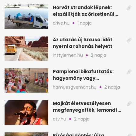
Horvát strandok lépnek:
elszállítják az őrizetlenül
hagyott törölközőket
drive.hu
1 napja
Az utazás új luxusa: időt
nyerni a rohanás helyett
instylemen.hu
2 napja
Pamplonai bikafuttatás:
hagyomány vagy
értelmetlen vérontás?
hamuesgyemant.hu
2 napja
Majkát életveszélyesen
megfenyegették, lemondta
a sepsiszentgyörgyi
atv.hu
2 napja
koncertet
Bírósági döntés: újra