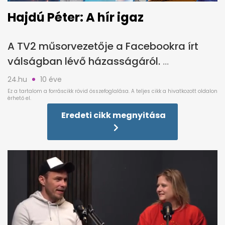
Hajdú Péter: A hír igaz
A TV2 műsorvezetője a Facebookra írt
válságban lévő házasságáról.
24.hu
10 éve
Eredeti cikk megnyitása