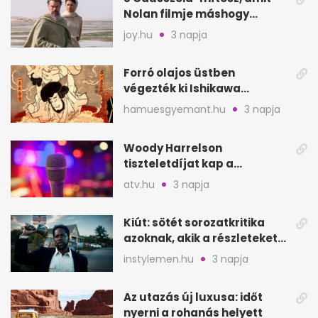
Nolan filmje máshogy
mutat, mint Homérosz
joy.hu
3 napja
Forró olajos üstben
végezték ki Ishikawa
Goemont, Japán Robin
hamuesgyemant.hu
3 napja
Hoodját
Woody Harrelson
tiszteletdíjat kap a
Szarajevói Filmfesztiválon
atv.hu
3 napja
Kiút: sötét sorozatkritika
azoknak, akik a részleteket
keresik
instylemen.hu
3 napja
Az utazás új luxusa: időt
nyerni a rohanás helyett