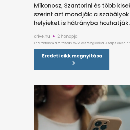
Míkonosz, Szantorini és több kise
szerint azt mondják: a szabályok
helyieket is hátrányba hozhatják.
drive.hu
2 hónapja
Eredeti cikk megnyitása