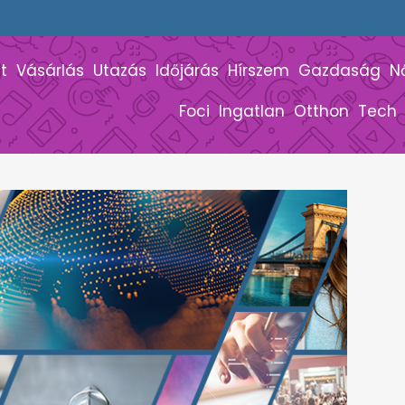
t
Vásárlás
Utazás
Időjárás
Hírszem
Gazdaság
N
Foci
Ingatlan
Otthon
Tech