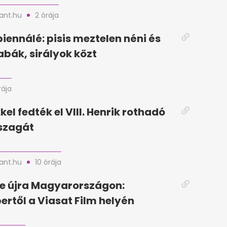
nt.hu
2 órája
biennálé: pisis meztelen néni és
bák, sirályok közt
rája
el fedték el VIII. Henrik rothadó
szagát
nt.hu
10 órája
e újra Magyarországon:
rtől a Viasat Film helyén