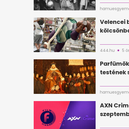
hamuesgyema
Velencei 
kölcsönba
444.hu
5 ó
Parfümökk
testének 
hamuesgyema
AXN Crim
szeptembe