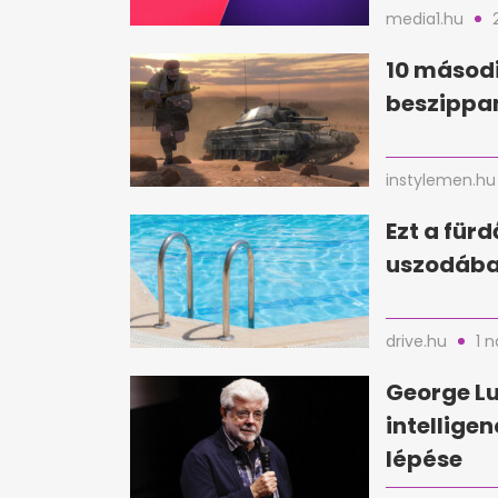
media1.hu
10 másodi
beszippan
instylemen.hu
Ezt a für
uszodába
drive.hu
1 
George Lu
intellige
lépése