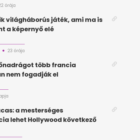
22 órája
k világháborús játék, ami ma is
t a képernyő elé
23 órája
dőnadrágot több francia
n nem fogadják el
napja
cas: a mesterséges
ncia lehet Hollywood következő