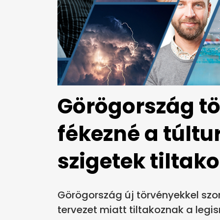
Görögország t
fékezné a túltu
szigetek tiltak
Görögország új törvényekkel szor
tervezet miatt tiltakoznak a legi