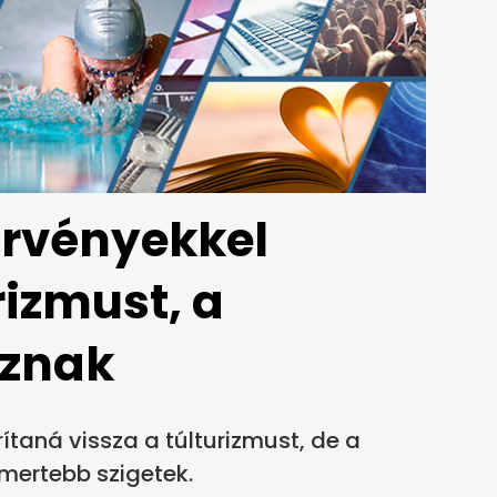
örvényekkel
rizmust, a
oznak
ítaná vissza a túlturizmust, de a
smertebb szigetek.