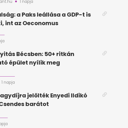
nt.hu
1 napja
lság: a Paks leállása a GDP-t is
i, int az Oeconomus
pja
yitás Bécsben: 50+ ritkán
tó épület nyílik meg
1 napja
agydíjra jelölték Enyedi Ildikó
a Csendes barátot
apja