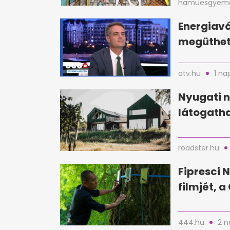
hamuesgyema
Energiavá
megüthet
atv.hu
1 na
Nyugati n
látogatha
roadster.hu
Fipresci N
filmjét, 
444.hu
2 n