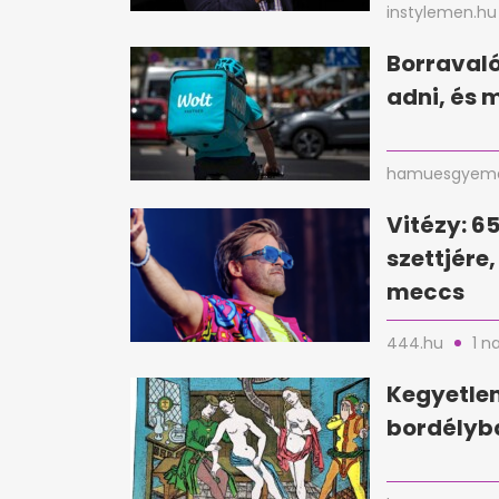
instylemen.hu
Borravaló 
adni, és 
hamuesgyema
Vitézy: 6
szettjére
meccs
444.hu
1 n
Kegyetlen
bordélyba