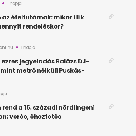
1 napja
az ételfutárnak: mikor illik
mennyit rendeléskor?
nt.hu
1 napja
5 ezres jegyeladás Balázs DJ-
, mint metró nélküli Puskás-
apja
 rend a 15. századi nördlingeni
n: verés, éheztetés