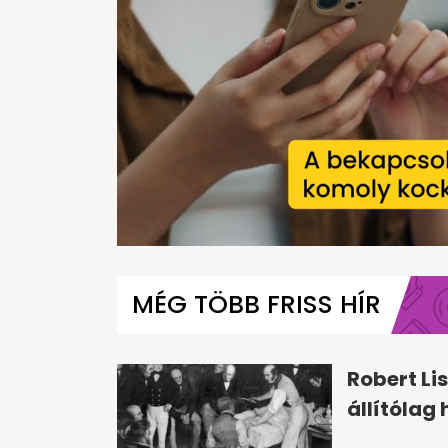
0
seconds
of
MÉG TÖBB FRISS HÍR
1
minute,
32
seconds
Volume
0%
Robert Li
állítólag