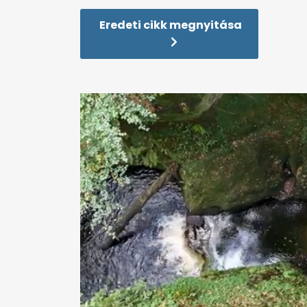
Eredeti cikk megnyitása