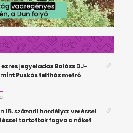
5 ezres jegyeladás Balázs DJ-
, mint Puskás teltház metró
41
n 15. századi bordélya: veréssel
téssel tartották fogva a nőket