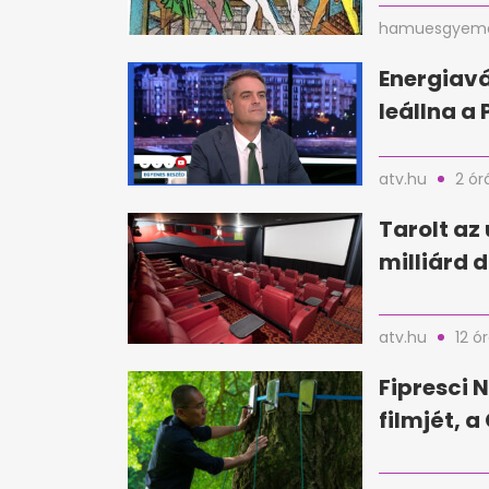
hamuesgyema
Energiavá
leállna a
atv.hu
2 ór
Tarolt az 
milliárd d
atv.hu
12 ó
Fipresci N
filmjét, 