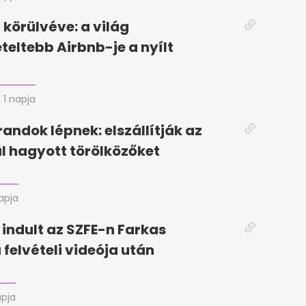
körülvéve: a világ
eteltebb Airbnb-je a nyílt
1 napja
randok lépnek: elszállítják az
ül hagyott törölközőket
napja
 indult az SZFE-n Farkas
 felvételi videója után
apja