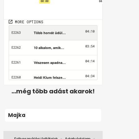
...még több adást akarok!
Majka
Felhasználási feltételek
Adatvédelem