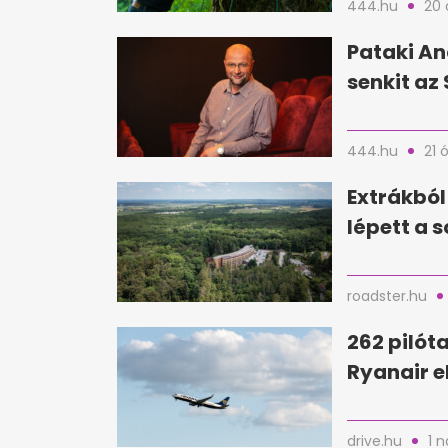
444.hu
20 
Pataki An
senkit az 
444.hu
21 
Extrákból
lépett a 
roadster.hu
262 pilóta
Ryanair e
drive.hu
1 