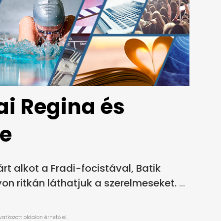
ai Regina és
me
t alkot a Fradi-focistával, Batik
n ritkán láthatjuk a szerelmeseket.