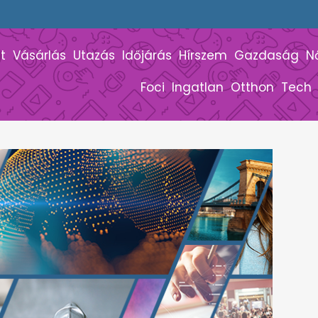
t
Vásárlás
Utazás
Időjárás
Hírszem
Gazdaság
N
Foci
Ingatlan
Otthon
Tech