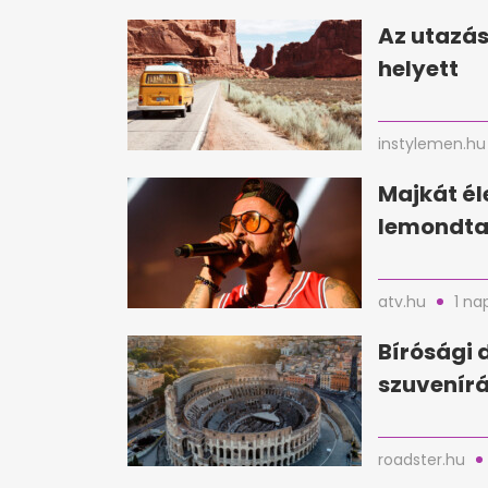
Az utazás
helyett
instylemen.hu
Majkát é
lemondta 
atv.hu
1 na
Bírósági 
szuvenírá
roadster.hu