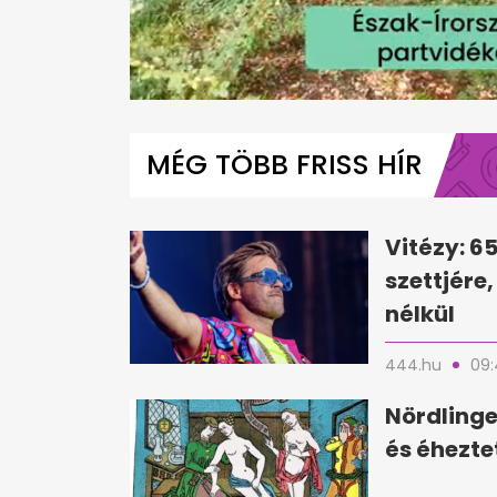
0
seconds
of
MÉG TÖBB FRISS HÍR
1
minute,
25
seconds
Volume
0%
Vitézy: 6
szettjére
nélkül
444.hu
09:
Nördlinge
és éhezte