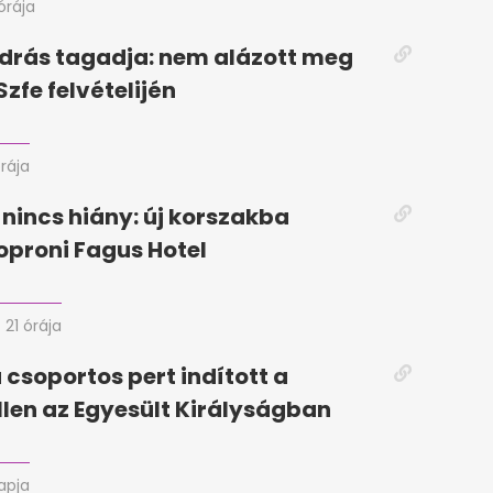
órája
drás tagadja: nem alázott meg
Szfe felvételijén
órája
 nincs hiány: új korszakba
soproni Fagus Hotel
21 órája
 csoportos pert indított a
llen az Egyesült Királyságban
napja