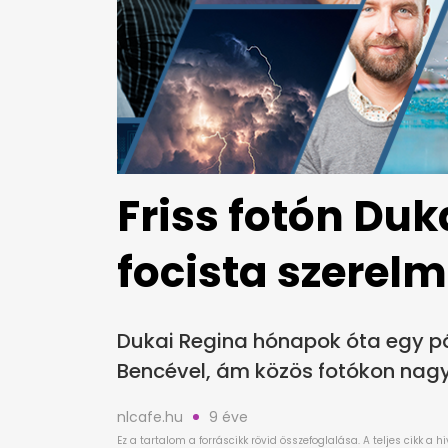
Friss fotón Duk
focista szerel
Dukai Regina hónapok óta egy pár
Bencével, ám közös fotókon nagyo
nlcafe.hu
9 éve