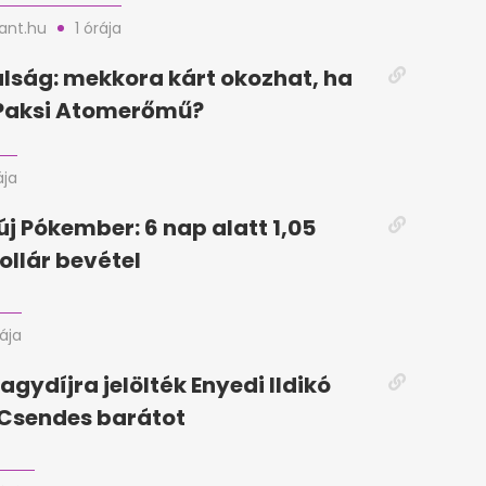
nt.hu
1 órája
lság: mekkora kárt okozhat, ha
 Paksi Atomerőmű?
ája
új Pókember: 6 nap alatt 1,05
ollár bevétel
rája
agydíjra jelölték Enyedi Ildikó
a Csendes barátot