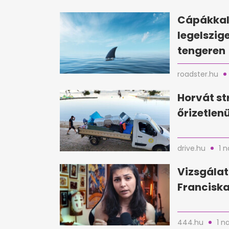
Cápákkal 
legelszig
tengeren
roadster.hu
Horvát st
őrizetlen
drive.hu
1 
Vizsgálat
Franciska
444.hu
1 n