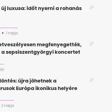
 új luxusa: időt nyerni a rohanás
1 napja
letveszélyesen megfenyegették,
a sepsiszentgyörgyi koncertet
pja
döntés: újra jöhetnek a
rusok Európa ikonikus helyére
2 napja