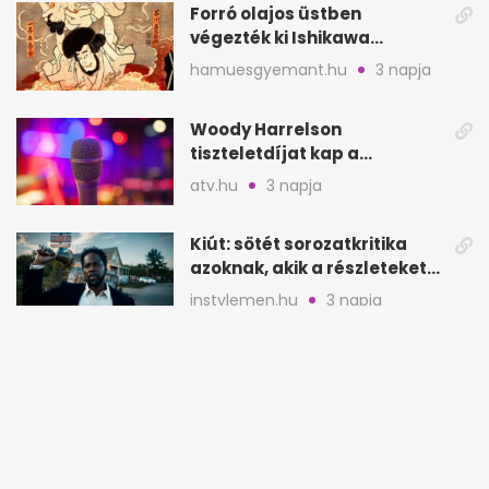
Forró olajos üstben
végezték ki Ishikawa
Goemont, Japán Robin
hamuesgyemant.hu
3 napja
Hoodját
Woody Harrelson
tiszteletdíjat kap a
Szarajevói Filmfesztiválon
atv.hu
3 napja
Kiút: sötét sorozatkritika
azoknak, akik a részleteket
keresik
instylemen.hu
3 napja
7 sötétebb kulisszatitok
gyerekkori kedvenc
filmjeinkről a Joy szerint
joy.hu
3 napja
Tömegturizmus csúcsra jár: