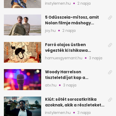
lett Ausztráliából
instylemen.hu
2 napja
5 Odüsszeia-mítosz, amit
Nolan filmje máshogy
mutat, mint Homérosz
joy.hu
2 napja
Forró olajos üstben
végezték ki Ishikawa
Goemont, Japán Robin
hamuesgyemant.hu
3 napja
Hoodját
Woody Harrelson
tiszteletdíjat kap a
Szarajevói Filmfesztiválon
atv.hu
3 napja
Kiút: sötét sorozatkritika
azoknak, akik a részleteket
keresik
instylemen.hu
3 napja