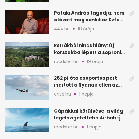
Pataki András tagadja: nem
alázott meg senkit az Szfe
felvételijén
444.hu
18 órája
Extrákból nincs hiány: új
korszakba lépett a soproni
Fagus Hotel
roadster.hu
19 órája
262 pilóta csoportos pert
indított a Ryanair ellen az
Egyesült Királyságban
drive.hu
1 napja
Cápákkal körülvéve: a világ
legelszigeteltebb Airbnb-je
a nyílt tengeren
roadster.hu
1 napja