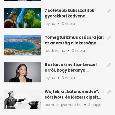
7 sötétebb kulisszatitok
gyerekkori kedvenc
filmjeinkről a Joy szerint
joy.hu
3 napja
Tömegturizmus csúcsra jár:
ez az ország a lakossága
kétszeresét fogadja
roadster.hu
3 napja
8 sztár, aki nyíltan beszél
arról, hogy béranya
segítette a családalapítást
joy.hu
3 napja
Wojtek, a „katonamedve”:
sört ivott, és lőszert cipelt
Monte Cassinónál
hamuesgyemant.hu
3 napja