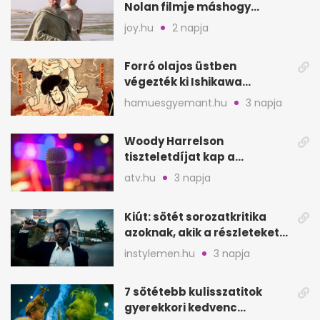
Nolan filmje máshogy
mutat, mint Homérosz
joy.hu
2 napja
Forró olajos üstben
végezték ki Ishikawa
Goemont, Japán Robin
hamuesgyemant.hu
3 napja
Hoodját
Woody Harrelson
tiszteletdíjat kap a
Szarajevói Filmfesztiválon
atv.hu
3 napja
Kiút: sötét sorozatkritika
azoknak, akik a részleteket
keresik
instylemen.hu
3 napja
7 sötétebb kulisszatitok
gyerekkori kedvenc