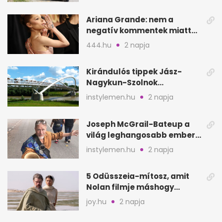
Ariana Grande: nem a
negatív kommentek miatt
vonul vissza
444.hu
2 napja
Kirándulós tippek Jász-
Nagykun-Szolnok
megyében: 6 kihagyhatatlan
instylemen.hu
2 napja
hely
Joseph McGrail-Bateup a
világ leghangosabb embere
lett Ausztráliából
instylemen.hu
2 napja
5 Odüsszeia-mítosz, amit
Nolan filmje máshogy
mutat, mint Homérosz
joy.hu
2 napja