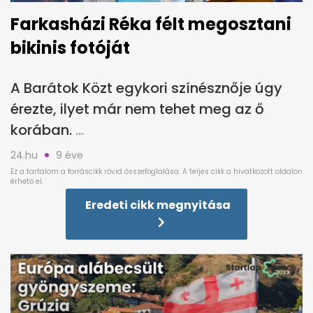
Farkasházi Réka félt megosztani
bikinis fotóját
A Barátok Közt egykori színésznője úgy
érezte, ilyet már nem tehet meg az ő
korában.
24.hu
9 éve
Eredeti cikk megnyitása