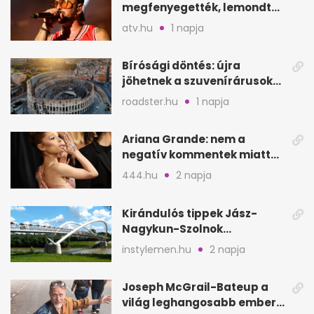
megfenyegették, lemondta
a sepsiszentgyörgyi
atv.hu
1 napja
koncertet
Bírósági döntés: újra
jöhetnek a szuvenírárusok
Európa ikonikus helyére
roadster.hu
1 napja
Ariana Grande: nem a
negatív kommentek miatt
vonul vissza
444.hu
2 napja
Kirándulós tippek Jász-
Nagykun-Szolnok
megyében: 6 kihagyhatatlan
instylemen.hu
2 napja
hely
Joseph McGrail-Bateup a
világ leghangosabb embere