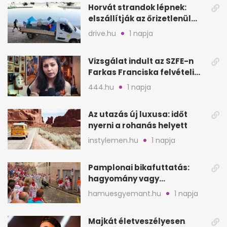
Horvát strandok lépnek:
elszállítják az őrizetlenül
hagyott törölközőket
drive.hu
1 napja
Vizsgálat indult az SZFE-n
Farkas Franciska felvételi
videója után
444.hu
1 napja
Az utazás új luxusa: időt
nyerni a rohanás helyett
instylemen.hu
1 napja
Pamplonai bikafuttatás:
hagyomány vagy
értelmetlen vérontás?
hamuesgyemant.hu
1 napja
Majkát életveszélyesen