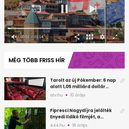
00:02
01:14
0
seconds
of
MÉG TÖBB FRISS HÍR
1
minute,
14
seconds
Tarolt az új Pókember: 6 nap
alatt 1,05 milliárd dollár
bevétel
atv.hu
10 órája
Fipresci Nagydíjra jelölték
Enyedi Ildikó filmjét, a
Csendes barátot
444.hu
18 órája