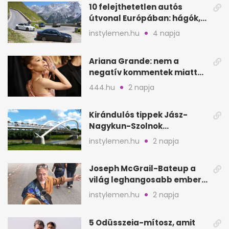
10 felejthetetlen autós
útvonal Európában: hágók,
partok, fjordok
instylemen.hu
4 napja
Ariana Grande: nem a
negatív kommentek miatt
vonul vissza
444.hu
2 napja
Kirándulós tippek Jász-
Nagykun-Szolnok
megyében: 6 kihagyhatatlan
instylemen.hu
2 napja
hely
Joseph McGrail-Bateup a
világ leghangosabb embere
lett Ausztráliából
instylemen.hu
2 napja
5 Odüsszeia-mítosz, amit