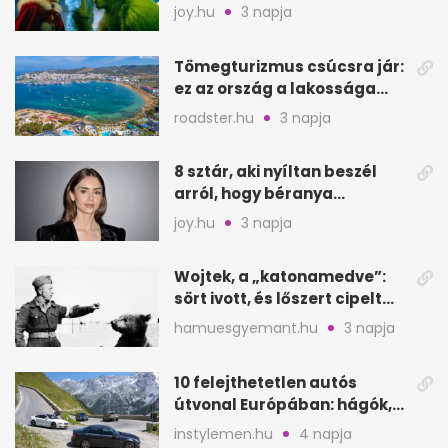
filmjeinkről a Joy szerint
joy.hu
3 napja
Tömegturizmus csúcsra jár:
ez az ország a lakossága
kétszeresét fogadja
roadster.hu
3 napja
8 sztár, aki nyíltan beszél
arról, hogy béranya
segítette a családalapítást
joy.hu
3 napja
Wojtek, a „katonamedve”:
sört ivott, és lőszert cipelt
Monte Cassinónál
hamuesgyemant.hu
3 napja
10 felejthetetlen autós
útvonal Európában: hágók,
partok, fjordok
instylemen.hu
4 napja