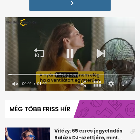
00:02
01:02
0
seconds
of
MÉG TÖBB FRISS HÍR
1
minute,
2
seconds
Vitézy: 65 ezres jegyeladás
Balázs DJ-szettjére, mint