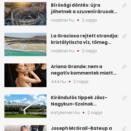
Bírósági döntés: újra
jöhetnek a szuvenírárusok
Európa ikonikus helyére
roadster.hu
2 napja
La Graciosa rejtett strandja:
kristálytiszta víz, tömeg
nélkül
roadster.hu
2 napja
Ariana Grande: nem a
negatív kommentek miatt
vonul vissza
444.hu
2 napja
Kirándulós tippek Jász-
Nagykun-Szolnok
megyében: 6 kihagyhatatlan
instylemen.hu
2 napja
hely
Joseph McGrail-Bateup a