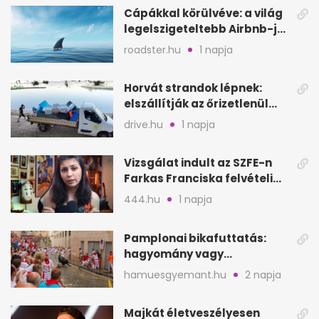
Cápákkal körülvéve: a világ
legelszigeteltebb Airbnb-je
a nyílt tengeren
roadster.hu
1 napja
Horvát strandok lépnek:
elszállítják az őrizetlenül
hagyott törölközőket
drive.hu
1 napja
Vizsgálat indult az SZFE-n
Farkas Franciska felvételi
videója után
444.hu
1 napja
Pamplonai bikafuttatás:
hagyomány vagy
értelmetlen vérontás?
hamuesgyemant.hu
2 napja
Majkát életveszélyesen