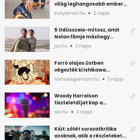
világ leghangosabb embere
lett Ausztráliából
instylemen.hu
2 napja
5 Odüsszeia-mítosz, amit
Nolan filmje máshogy
mutat, mint Homérosz
joy.hu
3 napja
Forró olajos üstben
végezték ki Ishikawa
Goemont, Japán Robin
hamuesgyemant.hu
3 napja
Hoodját
Woody Harrelson
tiszteletdíjat kap a
Szarajevói Filmfesztiválon
atv.hu
3 napja
Kiút: sötét sorozatkritika
azoknak, akik a részleteket