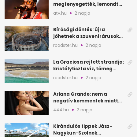
megfenyegették, lemondta
a sepsiszentgyörgyi
atv.hu
2 napja
koncertet
Bírósági döntés: újra
jöhetnek a szuvenírárusok
Európa ikonikus helyére
roadster.hu
2 napja
La Graciosa rejtett strandja:
kristálytiszta víz, tömeg
nélkül
roadster.hu
2 napja
Ariana Grande: nem a
negatív kommentek miatt
vonul vissza
444.hu
2 napja
Kirándulós tippek Jász-
Nagykun-Szolnok