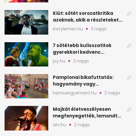
Kiút: sötét sorozatkritika
azoknak, akik a részleteket
keresik
instylemen.hu
3 napja
7 sötétebb kulisszatitok
gyerekkori kedvenc
filmjeinkről a Joy szerint
joy.hu
3 napja
Pamplonai bikafuttatás:
hagyomány vagy
értelmetlen vérontás?
hamuesgyemant.hu
2 napja
Majkát életveszélyesen
megfenyegették, lemondta
a sepsiszentgyörgyi
atv.hu
2 napja
koncertet