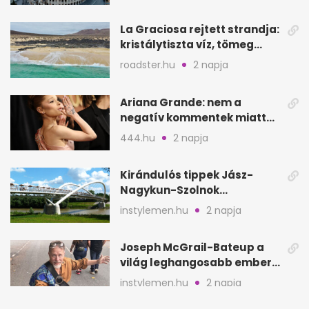
La Graciosa rejtett strandja:
kristálytiszta víz, tömeg
nélkül
roadster.hu
2 napja
Ariana Grande: nem a
negatív kommentek miatt
vonul vissza
444.hu
2 napja
Kirándulós tippek Jász-
Nagykun-Szolnok
megyében: 6 kihagyhatatlan
instylemen.hu
2 napja
hely
Joseph McGrail-Bateup a
világ leghangosabb embere
lett Ausztráliából
instylemen.hu
2 napja