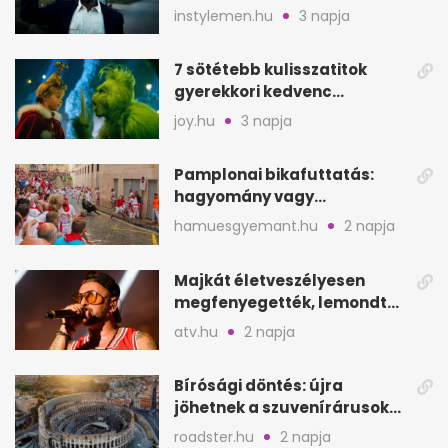
keresik
instylemen.hu
3 napja
7 sötétebb kulisszatitok
gyerekkori kedvenc
filmjeinkről a Joy szerint
joy.hu
3 napja
Pamplonai bikafuttatás:
hagyomány vagy
értelmetlen vérontás?
hamuesgyemant.hu
2 napja
Majkát életveszélyesen
megfenyegették, lemondta
a sepsiszentgyörgyi
atv.hu
2 napja
koncertet
Bírósági döntés: újra
jöhetnek a szuvenírárusok
Európa ikonikus helyére
roadster.hu
2 napja