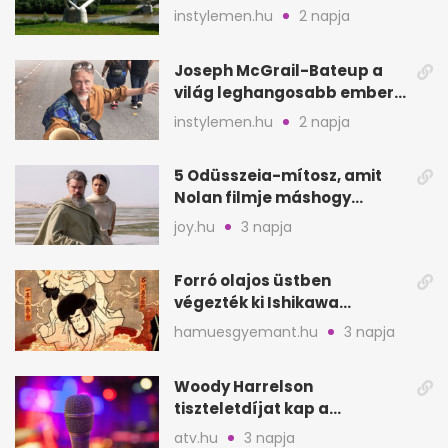
megyében: 6 kihagyhatatlan
instylemen.hu
2 napja
hely
Joseph McGrail-Bateup a
világ leghangosabb embere
lett Ausztráliából
instylemen.hu
2 napja
5 Odüsszeia-mítosz, amit
Nolan filmje máshogy
mutat, mint Homérosz
joy.hu
3 napja
Forró olajos üstben
végezték ki Ishikawa
Goemont, Japán Robin
hamuesgyemant.hu
3 napja
Hoodját
Woody Harrelson
tiszteletdíjat kap a
Szarajevói Filmfesztiválon
atv.hu
3 napja