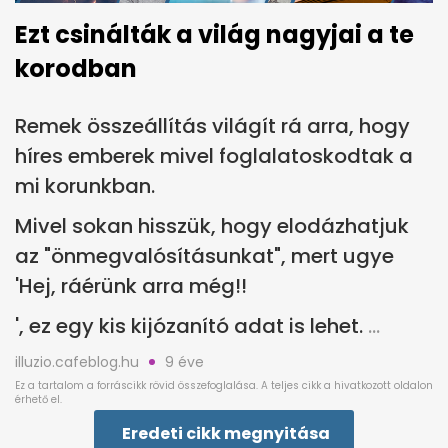
Ezt csinálták a világ nagyjai a te
korodban
Remek összeállítás világít rá arra, hogy
híres emberek mivel foglalatoskodtak a
mi korunkban.
Mivel sokan hisszük, hogy elodázhatjuk
az "önmegvalósításunkat", mert ugye
'Hej, ráérünk arra még!!
', ez egy kis kijózanító adat is lehet.
illuzio.cafeblog.hu
9 éve
Eredeti cikk megnyitása