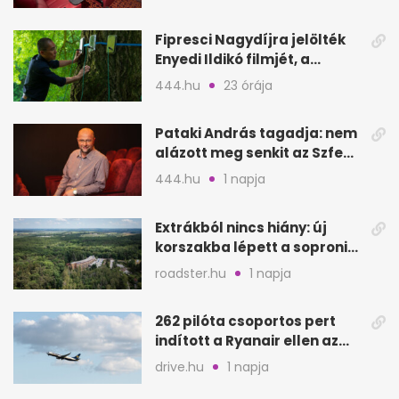
Fipresci Nagydíjra jelölték
Enyedi Ildikó filmjét, a
Csendes barátot
444.hu
23 órája
Pataki András tagadja: nem
alázott meg senkit az Szfe
felvételijén
444.hu
1 napja
Extrákból nincs hiány: új
korszakba lépett a soproni
Fagus Hotel
roadster.hu
1 napja
262 pilóta csoportos pert
indított a Ryanair ellen az
Egyesült Királyságban
drive.hu
1 napja