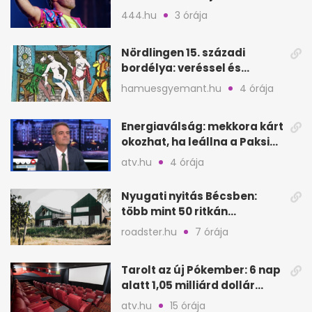
Puskás teltház metró nélkül
444.hu
3 órája
Nördlingen 15. századi
bordélya: veréssel és
éheztetéssel tartották
hamuesgyemant.hu
4 órája
fogva a nőket
Energiaválság: mekkora kárt
okozhat, ha leállna a Paksi
Atomerőmű?
atv.hu
4 órája
Nyugati nyitás Bécsben:
több mint 50 ritkán
látogatható épület
roadster.hu
7 órája
megnyílik
Tarolt az új Pókember: 6 nap
alatt 1,05 milliárd dollár
bevétel
atv.hu
15 órája