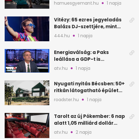
rendeléskor?
hamuesgyemant.hu
1 napja
Vitézy: 65 ezres jegyeladás
Balázs DJ-szettjére, mint
metró nélküli Puskás-meccs
444.hu
1 napja
Energiaválság: a Paks
leállása a GDP-t is
megütheti, int az
atv.hu
1 napja
Oeconomus
Nyugati nyitás Bécsben: 50+
ritkán látogatható épület
nyílik meg
roadster.hu
1 napja
Tarolt az új Pókember: 6 nap
alatt 1,05 milliárd dollár
bevétel
atv.hu
2 napja