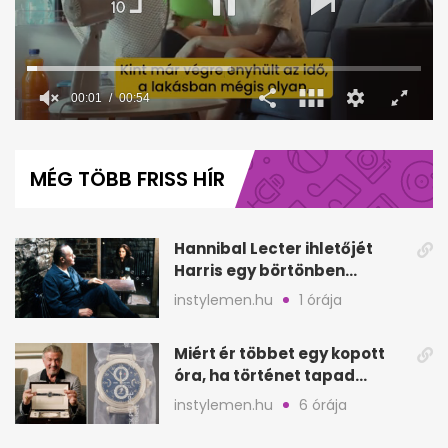
00:02
00:54
0
seconds
of
MÉG TÖBB FRISS HÍR
54
seconds
Hannibal Lecter ihletőjét
Harris egy börtönben
ismerte meg
instylemen.hu
1 órája
Miért ér többet egy kopott
óra, ha történet tapad
hozzá?
instylemen.hu
6 órája