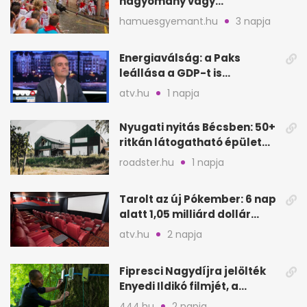
hagyomány vagy
értelmetlen vérontás?
hamuesgyemant.hu
3 napja
Energiaválság: a Paks
leállása a GDP-t is
megütheti, int az
atv.hu
1 napja
Oeconomus
Nyugati nyitás Bécsben: 50+
ritkán látogatható épület
nyílik meg
roadster.hu
1 napja
Tarolt az új Pókember: 6 nap
alatt 1,05 milliárd dollár
bevétel
atv.hu
2 napja
Fipresci Nagydíjra jelölték
Enyedi Ildikó filmjét, a
Csendes barátot
444.hu
2 napja