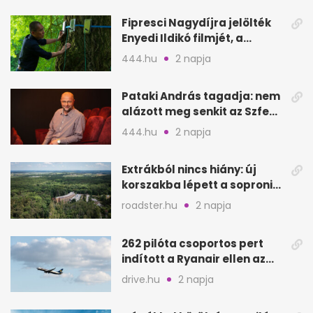
Fipresci Nagydíjra jelölték
Enyedi Ildikó filmjét, a
Csendes barátot
444.hu
2 napja
Pataki András tagadja: nem
alázott meg senkit az Szfe
felvételijén
444.hu
2 napja
Extrákból nincs hiány: új
korszakba lépett a soproni
Fagus Hotel
roadster.hu
2 napja
262 pilóta csoportos pert
indított a Ryanair ellen az
Egyesült Királyságban
drive.hu
2 napja