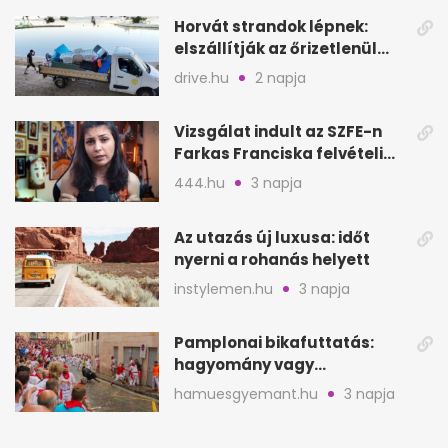
Horvát strandok lépnek:
elszállítják az őrizetlenül
hagyott törölközőket
drive.hu
2 napja
Vizsgálat indult az SZFE-n
Farkas Franciska felvételi
videója után
444.hu
3 napja
Az utazás új luxusa: időt
nyerni a rohanás helyett
instylemen.hu
3 napja
Pamplonai bikafuttatás:
hagyomány vagy
értelmetlen vérontás?
hamuesgyemant.hu
3 napja