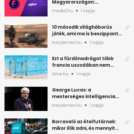
Magyarországon:
szeptembertől a Viasat Film
media1.hu
1 napja
helyén
10 második világháborús
játék, ami ma is beszippant
a képernyő elé
instylemen.hu
1 napja
Ezt a fürdőnadrágot több
francia uszodában nem
fogadják el
drive.hu
1 napja
George Lucas: a
mesterséges intelligencia
lehet Hollywood következő
instylemen.hu
1 napja
lépése
Borravaló az ételfutárnak:
mikor illik adni, és mennyit