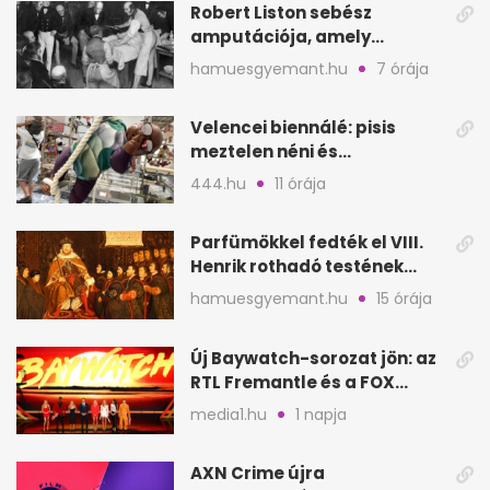
Robert Liston sebész
amputációja, amely
állítólag három életet
hamuesgyemant.hu
7 órája
követelt
Velencei biennálé: pisis
meztelen néni és
kölcsönbabák, sirályok közt
444.hu
11 órája
Parfümökkel fedték el VIII.
Henrik rothadó testének
szagát
hamuesgyemant.hu
15 órája
Új Baywatch-sorozat jön: az
RTL Fremantle és a FOX
készíti
media1.hu
1 napja
AXN Crime újra