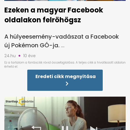
Ezeken a magyar Facebook
oldalakon felröhögsz
A hülyeesemény-vadászat a Facebook
új Pokémon GÓ-ja.
24.hu
10 éve
Eredeti cikk megnyitása