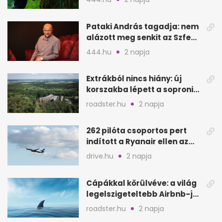
Pataki András tagadja: nem
alázott meg senkit az Szfe
felvételijén
444.hu
2 napja
Extrákból nincs hiány: új
korszakba lépett a soproni
Fagus Hotel
roadster.hu
2 napja
262 pilóta csoportos pert
indított a Ryanair ellen az
Egyesült Királyságban
drive.hu
2 napja
Cápákkal körülvéve: a világ
legelszigeteltebb Airbnb-je
a nyílt tengeren
roadster.hu
2 napja