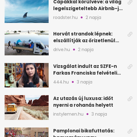
Cápákkal körülvéve: a világ
legelszigeteltebb Airbnb-je
a nyílt tengeren
roadster.hu
2 napja
Horvát strandok lépnek:
elszállítják az őrizetlenül
hagyott törölközőket
drive.hu
2 napja
Vizsgálat indult az SZFE-n
Farkas Franciska felvételi
videója után
444.hu
3 napja
Az utazás új luxusa: időt
nyerni a rohanás helyett
instylemen.hu
3 napja
Pamplonai bikafuttatás: