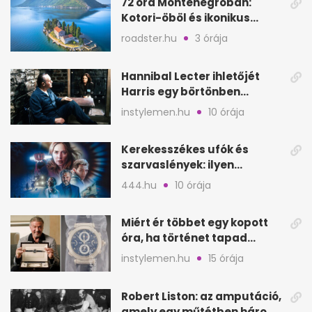
72 óra Montenegróban:
Kotori-öböl és ikonikus
tengerpart 3 nap alatt
roadster.hu
3 órája
Hannibal Lecter ihletőjét
Harris egy börtönben
ismerte meg
instylemen.hu
10 órája
Kerekesszékes ufók és
szarvaslények: ilyen
Spielberg új filmje
444.hu
10 órája
Miért ér többet egy kopott
óra, ha történet tapad
hozzá?
instylemen.hu
15 órája
Robert Liston: az amputáció,
amely egy műtétben három