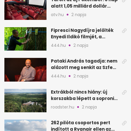
alatt 1,05 milliárd dollár
bevétel
atv.hu
2 napja
Fipresci Nagydíjra jelölték
Enyedi Ildikó filmjét, a
Csendes barátot
444.hu
2 napja
Pataki András tagadja: nem
alázott meg senkit az Szfe
felvételijén
444.hu
2 napja
Extrákból nincs hiány: új
korszakba lépett a soproni
Fagus Hotel
roadster.hu
2 napja
262 pilóta csoportos pert
indított a Ryanair ellen az