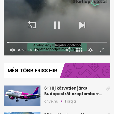
00:02
01:10
0
seconds
of
MÉG TÖBB FRISS HÍR
1
minute,
10
seconds
6+1 új közvetlen járat
Budapestről: szeptemberre
kész, gyors kiruccanások
drive.hu
1 órája