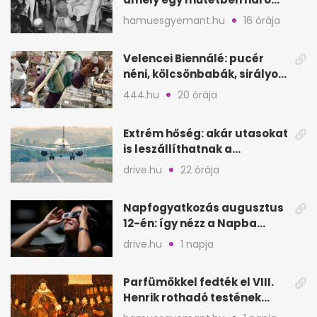
életet követelt
hamuesgyemant.hu
16 órája
Velencei Biennálé: pucér
néni, kölcsönbabák, sirályok,
és kész a családi program
444.hu
20 órája
Extrém hőség: akár utasokat
is leszállíthatnak a
repülőgépről
drive.hu
22 órája
Napfogyatkozás augusztus
12-én: így nézz a Napba
biztonságosan
drive.hu
1 napja
Parfümökkel fedték el VIII.
Henrik rothadó testének
szagát