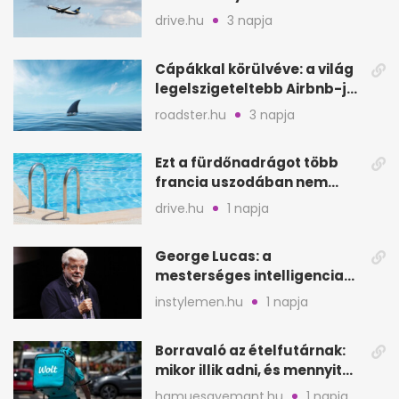
Egyesült Királyságban
drive.hu
3 napja
Cápákkal körülvéve: a világ
legelszigeteltebb Airbnb-je
a nyílt tengeren
roadster.hu
3 napja
Ezt a fürdőnadrágot több
francia uszodában nem
fogadják el
drive.hu
1 napja
George Lucas: a
mesterséges intelligencia
lehet Hollywood következő
instylemen.hu
1 napja
lépése
Borravaló az ételfutárnak:
mikor illik adni, és mennyit
rendeléskor?
hamuesgyemant.hu
1 napja