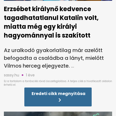
Erzsébet királynő kedvence
tagadhatatlanul Katalin volt,
miatta még egy királyi
hagyománnyal is szakított
Az uralkodó gyakorlatilag már azelőtt
befogadta a családba a lányt, mielőtt
Vilmos herceg eljegyezte.
sassy.hu
1 éve
Eredeti cikk megnyitása