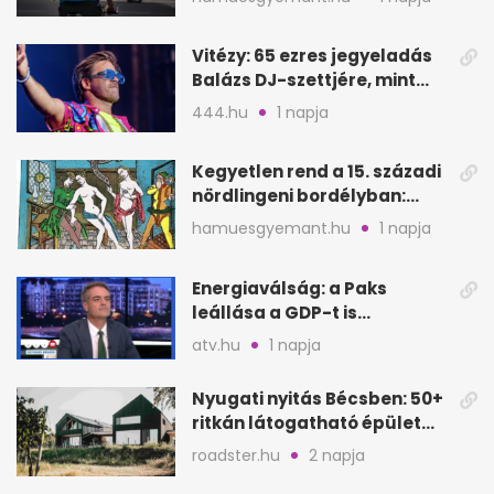
Vitézy: 65 ezres jegyeladás
Balázs DJ-szettjére, mint
metró nélküli Puskás-meccs
444.hu
1 napja
Kegyetlen rend a 15. századi
nördlingeni bordélyban:
verés, éheztetés
hamuesgyemant.hu
1 napja
Energiaválság: a Paks
leállása a GDP-t is
megütheti, int az
atv.hu
1 napja
Oeconomus
Nyugati nyitás Bécsben: 50+
ritkán látogatható épület
nyílik meg
roadster.hu
2 napja