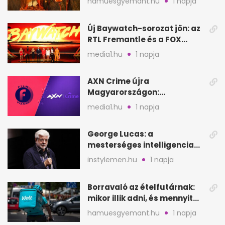
hamuesgyemant.hu
1 napja
Új Baywatch-sorozat jön: az
RTL Fremantle és a FOX
készíti
media1.hu
1 napja
AXN Crime újra
Magyarországon:
szeptembertől a Viasat Film
media1.hu
1 napja
helyén
George Lucas: a
mesterséges intelligencia
lehet Hollywood következő
instylemen.hu
1 napja
lépése
Borravaló az ételfutárnak:
mikor illik adni, és mennyit
rendeléskor?
hamuesgyemant.hu
1 napja