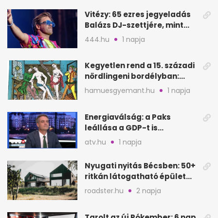
Vitézy: 65 ezres jegyeladás
Balázs DJ-szettjére, mint
metró nélküli Puskás-meccs
444.hu
1 napja
Kegyetlen rend a 15. századi
nördlingeni bordélyban:
verés, éheztetés
hamuesgyemant.hu
1 napja
Energiaválság: a Paks
leállása a GDP-t is
megütheti, int az
atv.hu
1 napja
Oeconomus
Nyugati nyitás Bécsben: 50+
ritkán látogatható épület
nyílik meg
roadster.hu
2 napja
Tarolt az új Pókember: 6 nap