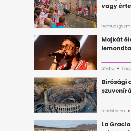
vagy érte
hamuesgyema
Majkát é
lemondta 
atv.hu
1 na
Bírósági 
szuvenírá
roadster.hu
La Gracio