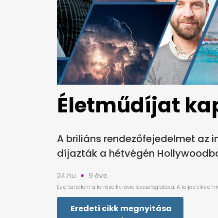
Életműdíjat kap
A briliáns rendezőfejedelmet az
díjazták a hétvégén Hollywoodb
24.hu
9 éve
Eredeti cikk megnyitása