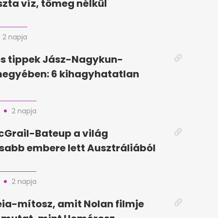
szta víz, tömeg nélkül
2 napja
ós tippek Jász-Nagykun-
megyében: 6 kihagyhatatlan
2 napja
Grail-Bateup a világ
abb embere lett Ausztráliából
2 napja
ia-mítosz, amit Nolan filmje