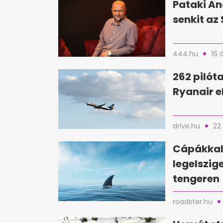
Pataki An
senkit az 
444.hu
16 
262 pilóta
Ryanair e
drive.hu
22
Cápákkal 
legelszig
tengeren
roadster.hu