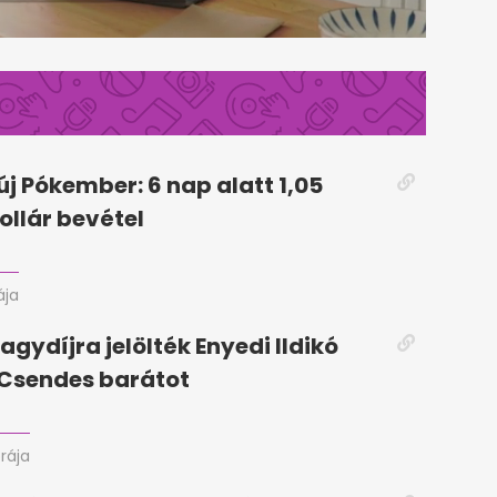
új Pókember: 6 nap alatt 1,05
ollár bevétel
ája
agydíjra jelölték Enyedi Ildikó
a Csendes barátot
órája