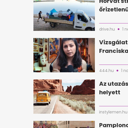
Horvát st
őrizetlen
drive.hu
1 
Vizsgálat
Franciska
444.hu
1 n
Az utazás
helyett
instylemen.hu
Pamplona