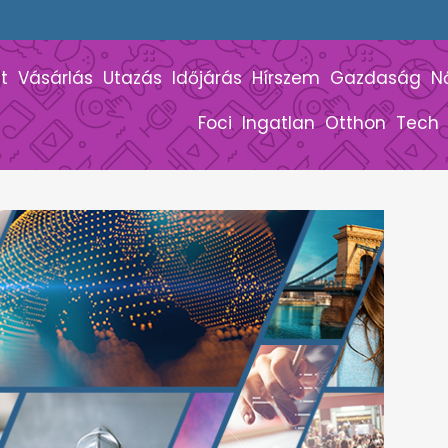
t
Vásárlás
Utazás
Időjárás
Hírszem
Gazdaság
N
Foci
Ingatlan
Otthon
Tech