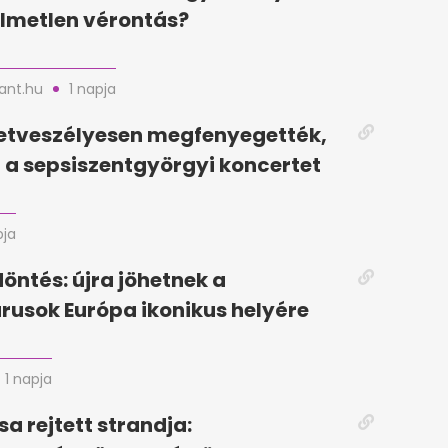
lmetlen vérontás?
nt.hu
1 napja
letveszélyesen megfenyegették,
a sepsiszentgyörgyi koncertet
pja
döntés: újra jöhetnek a
rusok Európa ikonikus helyére
1 napja
sa rejtett strandja: