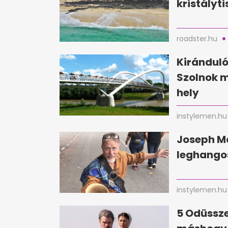
kristályti
roadster.hu
Kirándul
Szolnok 
hely
instylemen.hu
Joseph Mc
leghangos
instylemen.hu
5 Odüssze