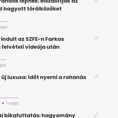
randok lépnek: elszállítják az
ül hagyott törölközőket
napja
 indult az SZFE-n Farkas
 felvételi videója után
apja
 új luxusa: időt nyerni a rohanás
1 napja
i bikafuttatás: hagyomány