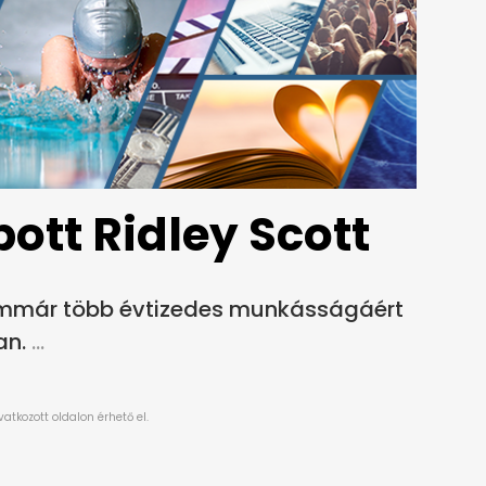
ott Ridley Scott
 immár több évtizedes munkásságáért
an.