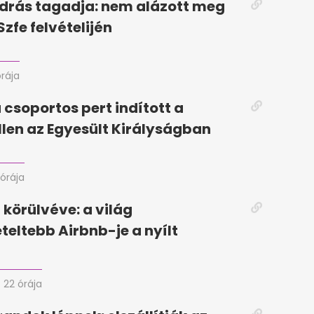
drás tagadja: nem alázott meg
Szfe felvételijén
órája
 csoportos pert indított a
llen az Egyesült Királyságban
 órája
körülvéve: a világ
eteltebb Airbnb-je a nyílt
22 órája