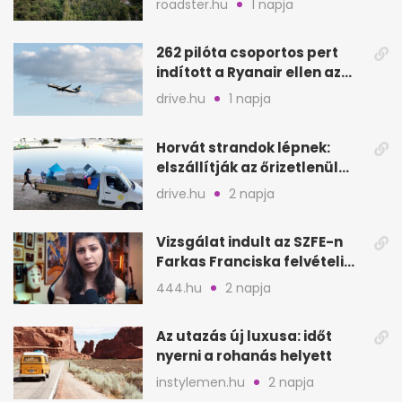
roadster.hu
1 napja
262 pilóta csoportos pert
indított a Ryanair ellen az
Egyesült Királyságban
drive.hu
1 napja
Horvát strandok lépnek:
elszállítják az őrizetlenül
hagyott törölközőket
drive.hu
2 napja
Vizsgálat indult az SZFE-n
Farkas Franciska felvételi
videója után
444.hu
2 napja
Az utazás új luxusa: időt
nyerni a rohanás helyett
instylemen.hu
2 napja