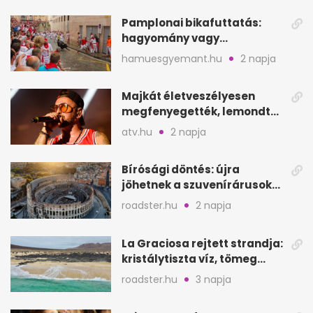
Pamplonai bikafuttatás:
hagyomány vagy
értelmetlen vérontás?
hamuesgyemant.hu
2 napja
Majkát életveszélyesen
megfenyegették, lemondta
a sepsiszentgyörgyi
atv.hu
2 napja
koncertet
Bírósági döntés: újra
jöhetnek a szuvenírárusok
Európa ikonikus helyére
roadster.hu
2 napja
La Graciosa rejtett strandja:
kristálytiszta víz, tömeg
nélkül
roadster.hu
3 napja