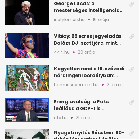
George Lucas: a
mesterséges intelligencia
lehet Hollywood következő
instylemen.hu
16 órája
lépése
Vitézy: 65 ezres jegyeladás
Balázs DJ-szettjére, mint
metró nélküli Puskás-meccs
444.hu
20 órája
Kegyetlen rend a 15. századi
nördlingeni bordélyban:
verés, éheztetés
hamuesgyemant.hu
21 órája
Energiaválság: a Paks
leállása a GDP-t is
megütheti, int az
atv.hu
21 órája
Oeconomus
Nyugati nyitás Bécsben: 50+