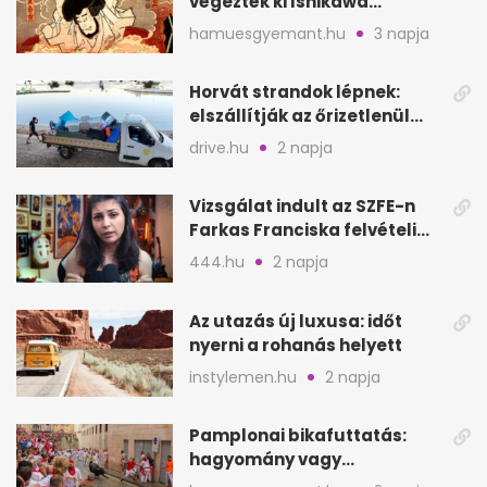
végezték ki Ishikawa
Goemont, Japán Robin
hamuesgyemant.hu
3 napja
Hoodját
Horvát strandok lépnek:
elszállítják az őrizetlenül
hagyott törölközőket
drive.hu
2 napja
Vizsgálat indult az SZFE-n
Farkas Franciska felvételi
videója után
444.hu
2 napja
Az utazás új luxusa: időt
nyerni a rohanás helyett
instylemen.hu
2 napja
Pamplonai bikafuttatás:
hagyomány vagy
értelmetlen vérontás?