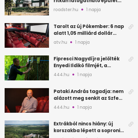
ritkán látogatható épület
nyílik meg
roadster.hu
1 napja
Tarolt az új Pókember: 6 nap
alatt 1,05 milliárd dollár
bevétel
atv.hu
1 napja
Fipresci Nagydíjra jelölték
Enyedi Ildikó filmjét, a
Csendes barátot
444.hu
1 napja
Pataki András tagadja: nem
alázott meg senkit az Szfe
felvételijén
444.hu
1 napja
Extrákból nincs hiány: új
korszakba lépett a soproni
Fagus Hotel