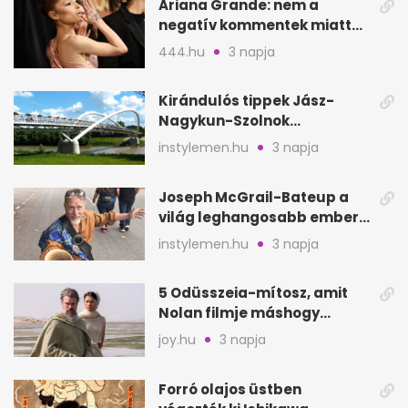
Ariana Grande: nem a
negatív kommentek miatt
vonul vissza
444.hu
3 napja
Kirándulós tippek Jász-
Nagykun-Szolnok
megyében: 6 kihagyhatatlan
instylemen.hu
3 napja
hely
Joseph McGrail-Bateup a
világ leghangosabb embere
lett Ausztráliából
instylemen.hu
3 napja
5 Odüsszeia-mítosz, amit
Nolan filmje máshogy
mutat, mint Homérosz
joy.hu
3 napja
Forró olajos üstben