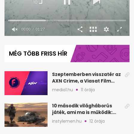
00:00
01:27
0
seconds
of
MÉG TÖBB FRISS HÍR
1
minute,
27
seconds
Szeptemberben visszatér az
AXN Crime, a Viasat Film
megszűnik
media1.hu
11 órája
10 második világháborús
játék, ami ma is működik:
hangulat és játékmenet
instylemen.hu
12 órája