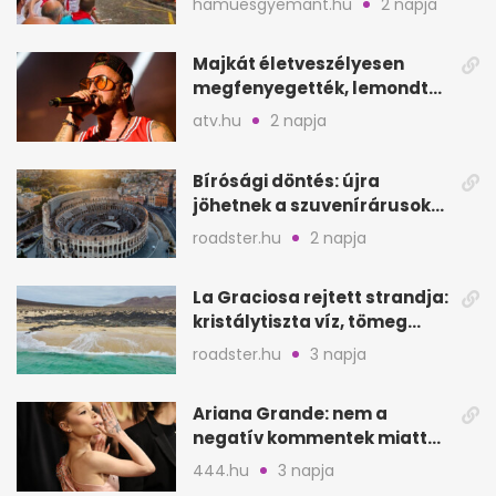
hamuesgyemant.hu
2 napja
Majkát életveszélyesen
megfenyegették, lemondta
a sepsiszentgyörgyi
atv.hu
2 napja
koncertet
Bírósági döntés: újra
jöhetnek a szuvenírárusok
Európa ikonikus helyére
roadster.hu
2 napja
La Graciosa rejtett strandja:
kristálytiszta víz, tömeg
nélkül
roadster.hu
3 napja
Ariana Grande: nem a
negatív kommentek miatt
vonul vissza
444.hu
3 napja