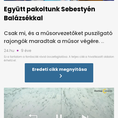
Együtt pakoltunk Sebestyén
Balázsékkal
Csak mi, és a műsorvezetőket puszilgató
rajongók maradtak a műsor végére.
24.hu
9 éve
Eredeti cikk megnyitása