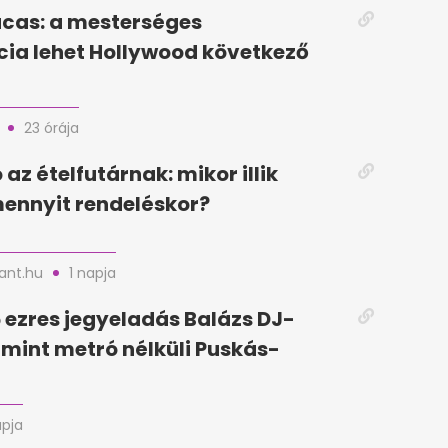
cas: a mesterséges
ncia lehet Hollywood következő
23 órája
az ételfutárnak: mikor illik
mennyit rendeléskor?
nt.hu
1 napja
5 ezres jegyeladás Balázs DJ-
, mint metró nélküli Puskás-
apja