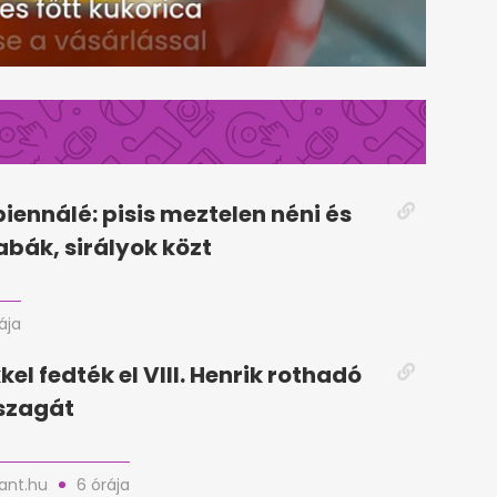
biennálé: pisis meztelen néni és
bák, sirályok közt
rája
el fedték el VIII. Henrik rothadó
szagát
nt.hu
6 órája