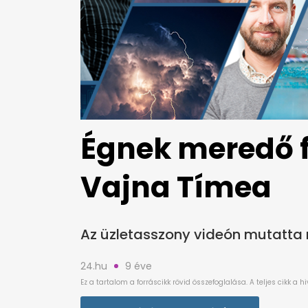
Égnek meredő f
Vajna Tímea
Az üzletasszony videón mutatta
24.hu
9 éve