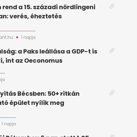
 rend a 15. századi nördlingeni
n: verés, éheztetés
nt.hu
1 napja
lság: a Paks leállása a GDP-t is
i, int az Oeconomus
pja
yitás Bécsben: 50+ ritkán
tó épület nyílik meg
1 napja