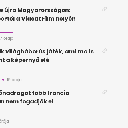
e újra Magyarországon:
rtől a Viasat Film helyén
17 órája
k világháborús játék, ami ma is
t a képernyő elé
19 órája
dőnadrágot több francia
n nem fogadják el
órája