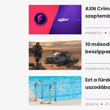
AXN Crim
szeptembe
media1.hu
10 másodi
beszippan
instylemen.hu
Ezt a für
uszodába
drive.hu
21 