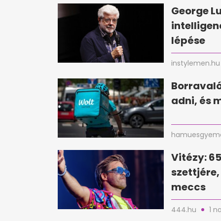
George Lu
intellige
lépése
instylemen.hu
Borravaló 
adni, és 
hamuesgyema
Vitézy: 6
szettjére
meccs
444.hu
1 n