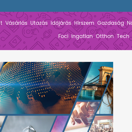
t
Vásárlás
Utazás
Időjárás
Hírszem
Gazdaság
N
Foci
Ingatlan
Otthon
Tech