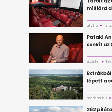
Tarolt az 
milliárd d
atv.hu
1 na
Pataki An
senkit az 
444.hu
1 n
Extrákból
lépett a 
roadster.hu
262 pilóta