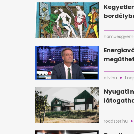
Kegyetlen
bordélyba
hamuesgyema
Energiavá
megüthet
atv.hu
1 na
Nyugati n
látogatha
roadster.hu