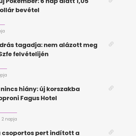
új Pókember: 6 nap alatt 1,05
ollár bevétel
pja
drás tagadja: nem alázott meg
Szfe felvételijén
apja
 nincs hiány: új korszakba
soproni Fagus Hotel
2 napja
 csoportos pert indított a