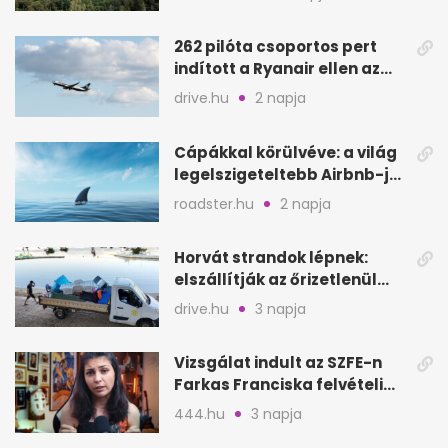
262 pilóta csoportos pert
indított a Ryanair ellen az
Egyesült Királyságban
drive.hu
2 napja
Cápákkal körülvéve: a világ
legelszigeteltebb Airbnb-je
a nyílt tengeren
roadster.hu
2 napja
Horvát strandok lépnek:
elszállítják az őrizetlenül
hagyott törölközőket
drive.hu
3 napja
Vizsgálat indult az SZFE-n
Farkas Franciska felvételi
videója után
444.hu
3 napja