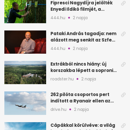
Fipresci Nagydíjra jelölték
Enyedi Ildikó filmjét, a
Csendes barátot
444.hu
2 napja
Pataki András tagadja: nem
alázott meg senkit az Szfe
felvételijén
444.hu
2 napja
Extrákból nincs hiány: új
korszakba lépett a soproni
Fagus Hotel
roadster.hu
2 napja
262 pilóta csoportos pert
indított a Ryanair ellen az
Egyesült Királyságban
drive.hu
2 napja
Cápákkal körülvéve: a világ