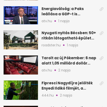
Energiaválság: a Paks
leállása a GDP-t is
megütheti, int az
atv.hu
1 napja
Oeconomus
Nyugati nyitás Bécsben: 50+
ritkán látogatható épület
nyílik meg
roadster.hu
1 napja
Tarolt az új Pókember: 6 nap
alatt 1,05 milliárd dollár
bevétel
atv.hu
2 napja
Fipresci Nagydíjra jelölték
Enyedi Ildikó filmjét, a
Csendes barátot
444.hu
2 napja