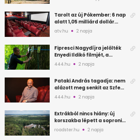
Tarolt az új Pókember: 6 nap
alatt 1,05 milliárd dollár
bevétel
atv.hu
2 napja
Fipresci Nagydíjra jelölték
Enyedi Ildikó filmjét, a
Csendes barátot
444.hu
2 napja
Pataki András tagadja: nem
alázott meg senkit az Szfe
felvételijén
444.hu
2 napja
Extrákból nincs hiány: új
korszakba lépett a soproni
Fagus Hotel
roadster.hu
2 napja