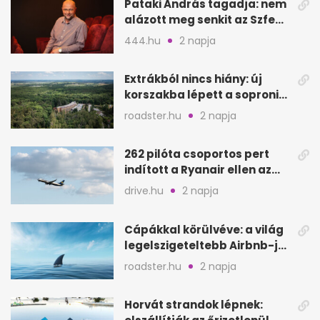
Pataki András tagadja: nem
alázott meg senkit az Szfe
felvételijén
444.hu
2 napja
Extrákból nincs hiány: új
korszakba lépett a soproni
Fagus Hotel
roadster.hu
2 napja
262 pilóta csoportos pert
indított a Ryanair ellen az
Egyesült Királyságban
drive.hu
2 napja
Cápákkal körülvéve: a világ
legelszigeteltebb Airbnb-je
a nyílt tengeren
roadster.hu
2 napja
Horvát strandok lépnek: