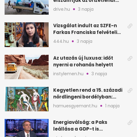
elszállítják az őrizetlenül
hagyott törölközőket
drive.hu
3 napja
Vizsgálat indult az SZFE-n
Farkas Franciska felvételi
videója után
444.hu
3 napja
Az utazás új luxusa: időt
nyerni a rohanás helyett
instylemen.hu
3 napja
Kegyetlen rend a 15. századi
nördlingeni bordélyban:
verés, éheztetés
hamuesgyemant.hu
1 napja
Energiaválság: a Paks
leállása a GDP-t is
megütheti, int az