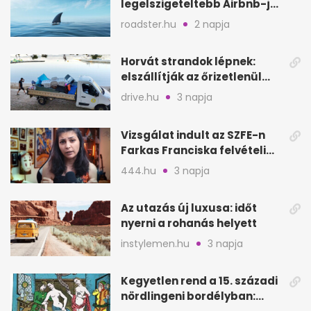
legelszigeteltebb Airbnb-je
a nyílt tengeren
roadster.hu
2 napja
Horvát strandok lépnek:
elszállítják az őrizetlenül
hagyott törölközőket
drive.hu
3 napja
Vizsgálat indult az SZFE-n
Farkas Franciska felvételi
videója után
444.hu
3 napja
Az utazás új luxusa: időt
nyerni a rohanás helyett
instylemen.hu
3 napja
Kegyetlen rend a 15. századi
nördlingeni bordélyban: