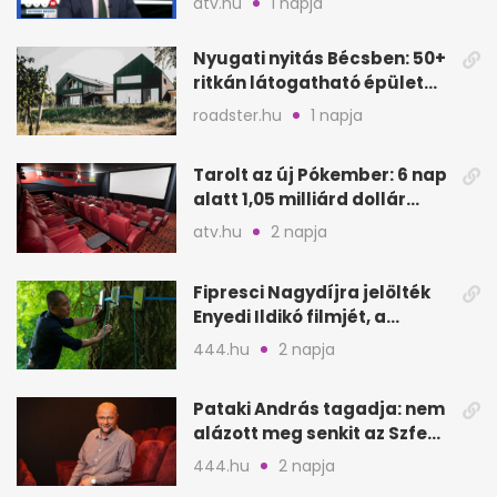
atv.hu
1 napja
Oeconomus
Nyugati nyitás Bécsben: 50+
ritkán látogatható épület
nyílik meg
roadster.hu
1 napja
Tarolt az új Pókember: 6 nap
alatt 1,05 milliárd dollár
bevétel
atv.hu
2 napja
Fipresci Nagydíjra jelölték
Enyedi Ildikó filmjét, a
Csendes barátot
444.hu
2 napja
Pataki András tagadja: nem
alázott meg senkit az Szfe
felvételijén
444.hu
2 napja