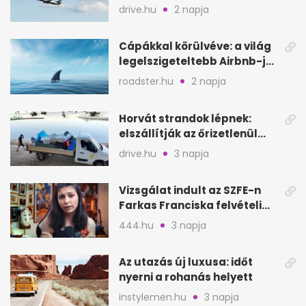
Egyesült Királyságban
drive.hu
2 napja
Cápákkal körülvéve: a világ
legelszigeteltebb Airbnb-je
a nyílt tengeren
roadster.hu
2 napja
Horvát strandok lépnek:
elszállítják az őrizetlenül
hagyott törölközőket
drive.hu
3 napja
Vizsgálat indult az SZFE-n
Farkas Franciska felvételi
videója után
444.hu
3 napja
Az utazás új luxusa: időt
nyerni a rohanás helyett
instylemen.hu
3 napja