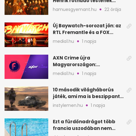
Henrik rothadó testének
szagát
hamuesgyemant.hu
22 órája
Új Baywatch-sorozat jön: az
RTL Fremantle és a FOX
készíti
media1.hu
1 napja
AXN Crime újra
Magyarországon:
szeptembertől a Viasat Film
media1.hu
1 napja
helyén
10 második világháborús
játék, ami ma is beszippant
a képernyő elé
instylemen.hu
1 napja
Ezt a fürdőnadrágot több
francia uszodában nem
fogadják el