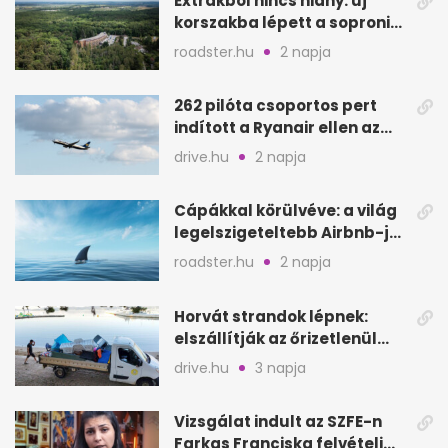
Extrákból nincs hiány: új
korszakba lépett a soproni
Fagus Hotel
roadster.hu
2 napja
262 pilóta csoportos pert
indított a Ryanair ellen az
Egyesült Királyságban
drive.hu
2 napja
Cápákkal körülvéve: a világ
legelszigeteltebb Airbnb-je
a nyílt tengeren
roadster.hu
2 napja
Horvát strandok lépnek:
elszállítják az őrizetlenül
hagyott törölközőket
drive.hu
3 napja
Vizsgálat indult az SZFE-n
Farkas Franciska felvételi