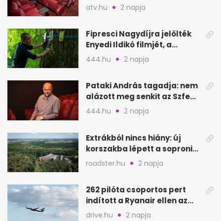
bevétel
atv.hu
2 napja
Fipresci Nagydíjra jelölték
Enyedi Ildikó filmjét, a
Csendes barátot
444.hu
2 napja
Pataki András tagadja: nem
alázott meg senkit az Szfe
felvételijén
444.hu
2 napja
Extrákból nincs hiány: új
korszakba lépett a soproni
Fagus Hotel
roadster.hu
2 napja
262 pilóta csoportos pert
indított a Ryanair ellen az
Egyesült Királyságban
drive.hu
2 napja