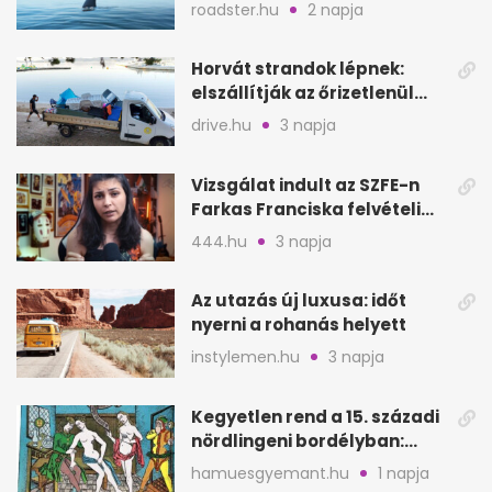
a nyílt tengeren
roadster.hu
2 napja
Horvát strandok lépnek:
elszállítják az őrizetlenül
hagyott törölközőket
drive.hu
3 napja
Vizsgálat indult az SZFE-n
Farkas Franciska felvételi
videója után
444.hu
3 napja
Az utazás új luxusa: időt
nyerni a rohanás helyett
instylemen.hu
3 napja
Kegyetlen rend a 15. századi
nördlingeni bordélyban:
verés, éheztetés
hamuesgyemant.hu
1 napja