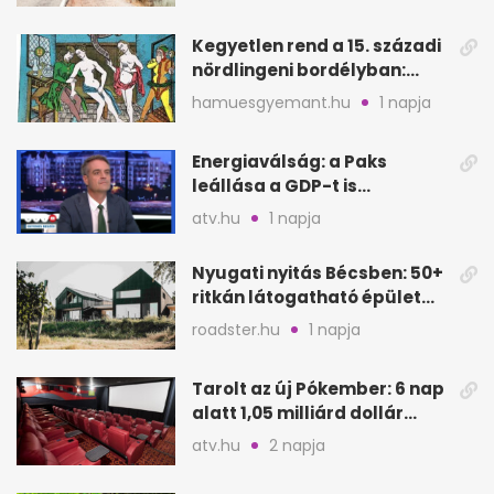
Kegyetlen rend a 15. századi
nördlingeni bordélyban:
verés, éheztetés
hamuesgyemant.hu
1 napja
Energiaválság: a Paks
leállása a GDP-t is
megütheti, int az
atv.hu
1 napja
Oeconomus
Nyugati nyitás Bécsben: 50+
ritkán látogatható épület
nyílik meg
roadster.hu
1 napja
Tarolt az új Pókember: 6 nap
alatt 1,05 milliárd dollár
bevétel
atv.hu
2 napja