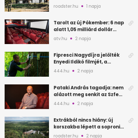
nyílik meg
roadster.hu
1 napja
Tarolt az új Pókember: 6 nap
alatt 1,05 milliárd dollár
bevétel
atv.hu
2 napja
Fipresci Nagydíjra jelölték
Enyedi Ildikó filmjét, a
Csendes barátot
444.hu
2 napja
Pataki András tagadja: nem
alázott meg senkit az Szfe
felvételijén
444.hu
2 napja
Extrákból nincs hiány: új
korszakba lépett a soproni
Fagus Hotel
roadster.hu
2 napja