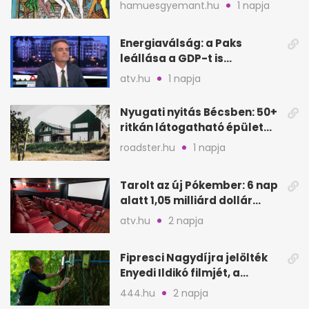
verés, éheztetés
hamuesgyemant.hu
1 napja
Energiaválság: a Paks
leállása a GDP-t is
megütheti, int az
atv.hu
1 napja
Oeconomus
Nyugati nyitás Bécsben: 50+
ritkán látogatható épület
nyílik meg
roadster.hu
1 napja
Tarolt az új Pókember: 6 nap
alatt 1,05 milliárd dollár
bevétel
atv.hu
2 napja
Fipresci Nagydíjra jelölték
Enyedi Ildikó filmjét, a
Csendes barátot
444.hu
2 napja