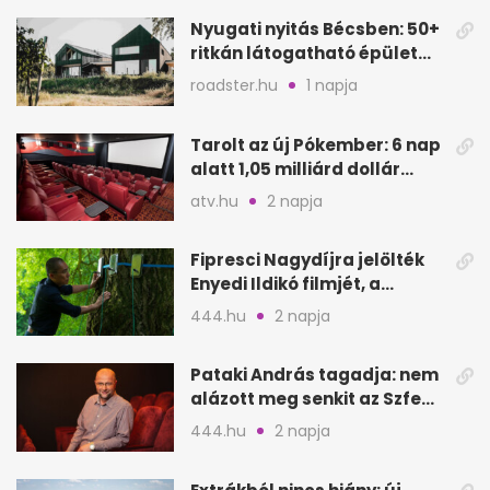
Nyugati nyitás Bécsben: 50+
ritkán látogatható épület
nyílik meg
roadster.hu
1 napja
Tarolt az új Pókember: 6 nap
alatt 1,05 milliárd dollár
bevétel
atv.hu
2 napja
Fipresci Nagydíjra jelölték
Enyedi Ildikó filmjét, a
Csendes barátot
444.hu
2 napja
Pataki András tagadja: nem
alázott meg senkit az Szfe
felvételijén
444.hu
2 napja