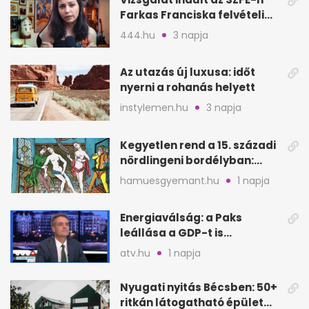
Farkas Franciska felvételi
videója után
444.hu
3 napja
Az utazás új luxusa: időt
nyerni a rohanás helyett
instylemen.hu
3 napja
Kegyetlen rend a 15. századi
nördlingeni bordélyban:
verés, éheztetés
hamuesgyemant.hu
1 napja
Energiaválság: a Paks
leállása a GDP-t is
megütheti, int az
atv.hu
1 napja
Oeconomus
Nyugati nyitás Bécsben: 50+
ritkán látogatható épület