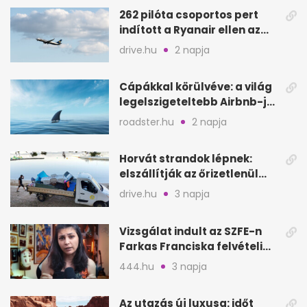
262 pilóta csoportos pert
indított a Ryanair ellen az
Egyesült Királyságban
drive.hu
2 napja
Cápákkal körülvéve: a világ
legelszigeteltebb Airbnb-je
a nyílt tengeren
roadster.hu
2 napja
Horvát strandok lépnek:
elszállítják az őrizetlenül
hagyott törölközőket
drive.hu
3 napja
Vizsgálat indult az SZFE-n
Farkas Franciska felvételi
videója után
444.hu
3 napja
Az utazás új luxusa: időt