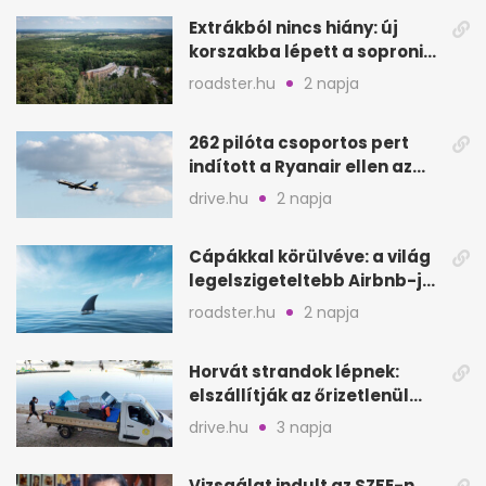
Extrákból nincs hiány: új
korszakba lépett a soproni
Fagus Hotel
roadster.hu
2 napja
262 pilóta csoportos pert
indított a Ryanair ellen az
Egyesült Királyságban
drive.hu
2 napja
Cápákkal körülvéve: a világ
legelszigeteltebb Airbnb-je
a nyílt tengeren
roadster.hu
2 napja
Horvát strandok lépnek:
elszállítják az őrizetlenül
hagyott törölközőket
drive.hu
3 napja
Vizsgálat indult az SZFE-n