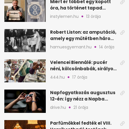
Miért ér többet egy kopott
óra, ha történet tapad
hozzá?
instylemen.hu
13 órája
Robert Liston: az amputáció,
amely egy műtétben három
életet követelt
hamuesgyemant.hu
14 órája
Velencei Biennálé: pucér
néni, kölcsönbabák, sirályok,
és kész a családi program
444.hu
17 órája
Napfogyatkozás augusztus
12-én: így nézz a Napba
biztonságosan
drive.hu
21 órája
Parfümökkel fedték el VIII.