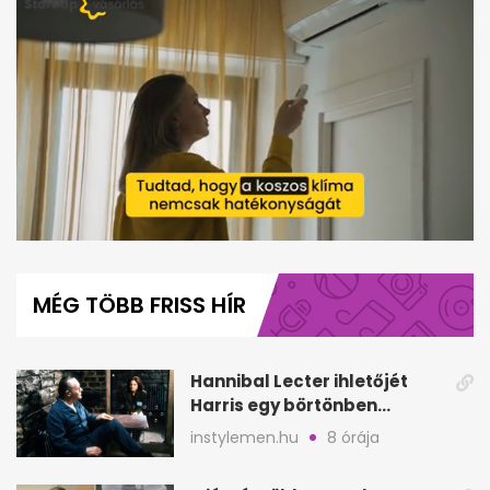
0
seconds
of
MÉG TÖBB FRISS HÍR
1
minute,
42
seconds
Hannibal Lecter ihletőjét
Harris egy börtönben
ismerte meg
instylemen.hu
8 órája