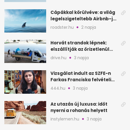
Cápákkal körülvéve: a világ
legelszigeteltebb Airbnb-je
a nyílt tengeren
roadster.hu
2 napja
Horvát strandok lépnek:
elszállítják az őrizetlenül
hagyott törölközőket
drive.hu
3 napja
Vizsgálat indult az SZFE-n
Farkas Franciska felvételi
videója után
444.hu
3 napja
Az utazás új luxusa: időt
nyerni a rohanás helyett
instylemen.hu
3 napja