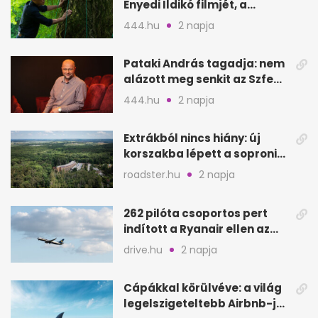
Enyedi Ildikó filmjét, a
Csendes barátot
444.hu
2 napja
Pataki András tagadja: nem
alázott meg senkit az Szfe
felvételijén
444.hu
2 napja
Extrákból nincs hiány: új
korszakba lépett a soproni
Fagus Hotel
roadster.hu
2 napja
262 pilóta csoportos pert
indított a Ryanair ellen az
Egyesült Királyságban
drive.hu
2 napja
Cápákkal körülvéve: a világ
legelszigeteltebb Airbnb-je