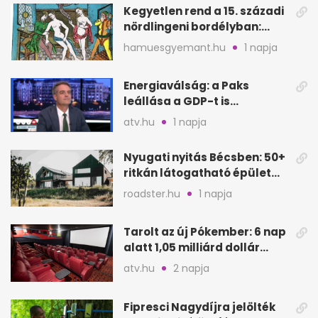
Kegyetlen rend a 15. századi
nördlingeni bordélyban:
verés, éheztetés
hamuesgyemant.hu
1 napja
Energiaválság: a Paks
leállása a GDP-t is
megütheti, int az
atv.hu
1 napja
Oeconomus
Nyugati nyitás Bécsben: 50+
ritkán látogatható épület
nyílik meg
roadster.hu
1 napja
Tarolt az új Pókember: 6 nap
alatt 1,05 milliárd dollár
bevétel
atv.hu
2 napja
Fipresci Nagydíjra jelölték