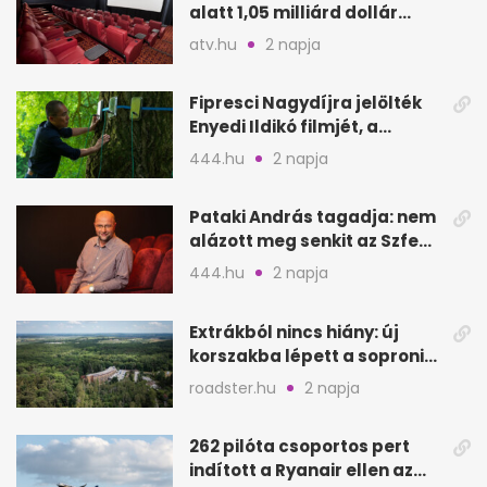
alatt 1,05 milliárd dollár
bevétel
atv.hu
2 napja
Fipresci Nagydíjra jelölték
Enyedi Ildikó filmjét, a
Csendes barátot
444.hu
2 napja
Pataki András tagadja: nem
alázott meg senkit az Szfe
felvételijén
444.hu
2 napja
Extrákból nincs hiány: új
korszakba lépett a soproni
Fagus Hotel
roadster.hu
2 napja
262 pilóta csoportos pert
indított a Ryanair ellen az