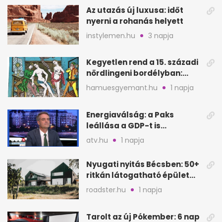
Az utazás új luxusa: időt
nyerni a rohanás helyett
instylemen.hu
3 napja
Kegyetlen rend a 15. századi
nördlingeni bordélyban:
verés, éheztetés
hamuesgyemant.hu
1 napja
Energiaválság: a Paks
leállása a GDP-t is
megütheti, int az
atv.hu
1 napja
Oeconomus
Nyugati nyitás Bécsben: 50+
ritkán látogatható épület
nyílik meg
roadster.hu
1 napja
Tarolt az új Pókember: 6 nap