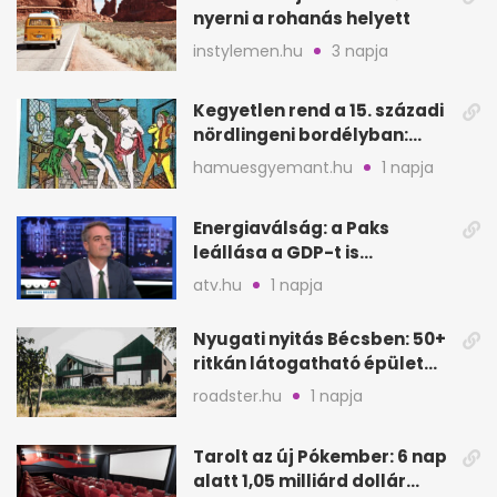
nyerni a rohanás helyett
instylemen.hu
3 napja
Kegyetlen rend a 15. századi
nördlingeni bordélyban:
verés, éheztetés
hamuesgyemant.hu
1 napja
Energiaválság: a Paks
leállása a GDP-t is
megütheti, int az
atv.hu
1 napja
Oeconomus
Nyugati nyitás Bécsben: 50+
ritkán látogatható épület
nyílik meg
roadster.hu
1 napja
Tarolt az új Pókember: 6 nap
alatt 1,05 milliárd dollár