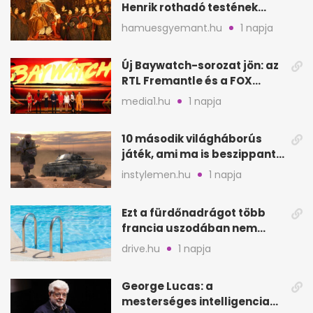
Henrik rothadó testének
szagát
hamuesgyemant.hu
1 napja
Új Baywatch-sorozat jön: az
RTL Fremantle és a FOX
készíti
media1.hu
1 napja
10 második világháborús
játék, ami ma is beszippant
a képernyő elé
instylemen.hu
1 napja
Ezt a fürdőnadrágot több
francia uszodában nem
fogadják el
drive.hu
1 napja
George Lucas: a
mesterséges intelligencia