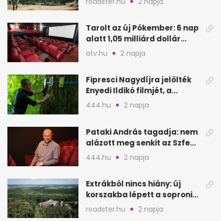
roadster.hu
2 napja
Tarolt az új Pókember: 6 nap
alatt 1,05 milliárd dollár
bevétel
atv.hu
2 napja
Fipresci Nagydíjra jelölték
Enyedi Ildikó filmjét, a
Csendes barátot
444.hu
2 napja
Pataki András tagadja: nem
alázott meg senkit az Szfe
felvételijén
444.hu
2 napja
Extrákból nincs hiány: új
korszakba lépett a soproni
Fagus Hotel
roadster.hu
2 napja