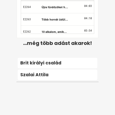
...még több adást akarok!
Brit királyi család
Szalai Attila
Felhasználási feltételek
Adatvédelem
Kapcsolat
Impresszum
Médiaajánlat
2026 © Startlap, Minden jog fenntartva