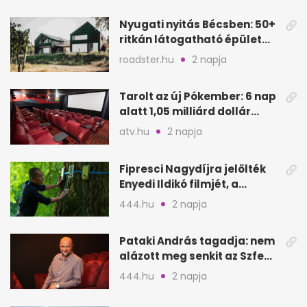
Oeconomus
Nyugati nyitás Bécsben: 50+
ritkán látogatható épület
nyílik meg
roadster.hu
2 napja
Tarolt az új Pókember: 6 nap
alatt 1,05 milliárd dollár
bevétel
atv.hu
2 napja
Fipresci Nagydíjra jelölték
Enyedi Ildikó filmjét, a
Csendes barátot
444.hu
2 napja
Pataki András tagadja: nem
alázott meg senkit az Szfe
felvételijén
444.hu
2 napja