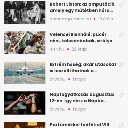
Robert Liston: az amputáció,
amely egy műtétben három
életet követelt
hamuesgyemant.hu
19 órája
Velencei Biennálé: pucér
néni, kölcsönbabák, sirályok,
és kész a családi program
444.hu
22 órája
Extrém hőség: akár utasokat
is leszállíthatnak a
repülőgépről
drive.hu
1 napja
Napfogyatkozás augusztus
12-én: így nézz a Napba
biztonságosan
drive.hu
1 napja
Parfümökkel fedték el VIII.