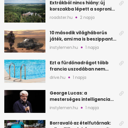
Extrákból nincs hiány: új
korszakba lépett a soproni
Fagus Hotel
roadster.hu
2 napja
10 második világháborús
játék, ami ma is beszippant
a képernyő elé
instylemen.hu
1 napja
Ezt a fürdőnadrágot több
francia uszodában nem
fogadják el
drive.hu
1 napja
George Lucas: a
mesterséges intelligencia
lehet Hollywood következő
instylemen.hu
1 napja
lépése
Borravaló az ételfutárnak: