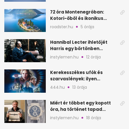
72 óra Montenegróban:
Kotori-öböl és ikonikus
tengerpart 3 nap alatt
roadster.hu
5 órája
Hannibal Lecter ihletőjét
Harris egy börtönben
ismerte meg
instylemen.hu
12 órája
Kerekesszékes ufók és
szarvaslények: ilyen
Spielberg új filmje
444.hu
13 órája
Miért ér többet egy kopott
óra, ha történet tapad
hozzá?
instylemen.hu
18 órája