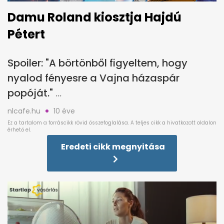
Damu Roland kiosztja Hajdú
Pétert
Spoiler: "A börtönből figyeltem, hogy
nyalod fényesre a Vajna házaspár
popóját."
nlcafe.hu
10 éve
Eredeti cikk megnyitása