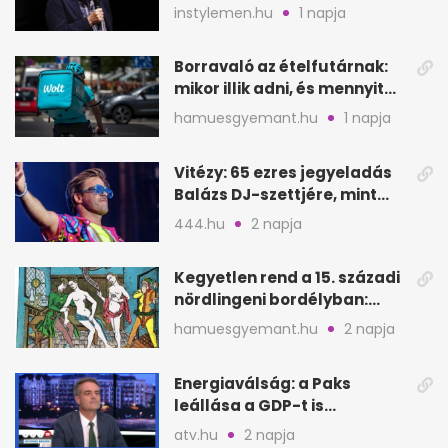
lehet Hollywood következő
instylemen.hu
1 napja
lépése
Borravaló az ételfutárnak:
mikor illik adni, és mennyit
rendeléskor?
hamuesgyemant.hu
1 napja
Vitézy: 65 ezres jegyeladás
Balázs DJ-szettjére, mint
metró nélküli Puskás-meccs
444.hu
2 napja
Kegyetlen rend a 15. századi
nördlingeni bordélyban:
verés, éheztetés
hamuesgyemant.hu
2 napja
Energiaválság: a Paks
leállása a GDP-t is
megütheti, int az
atv.hu
2 napja