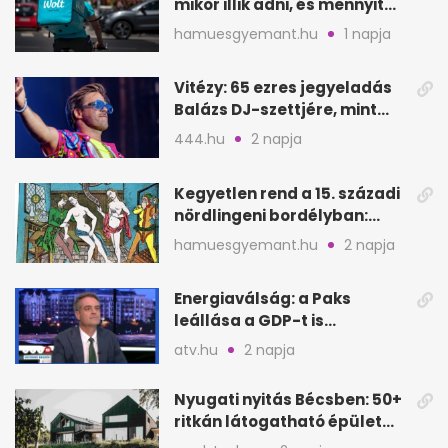
mikor illik adni, és mennyit
rendeléskor?
hamuesgyemant.hu
1 napja
Vitézy: 65 ezres jegyeladás
Balázs DJ-szettjére, mint
metró nélküli Puskás-meccs
444.hu
2 napja
Kegyetlen rend a 15. századi
nördlingeni bordélyban:
verés, éheztetés
hamuesgyemant.hu
2 napja
Energiaválság: a Paks
leállása a GDP-t is
megütheti, int az
atv.hu
2 napja
Oeconomus
Nyugati nyitás Bécsben: 50+
ritkán látogatható épület
nyílik meg