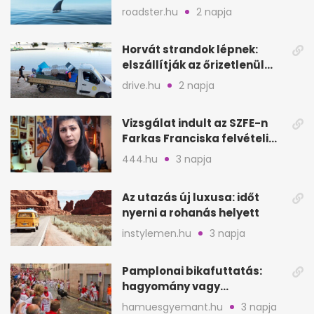
a nyílt tengeren
roadster.hu
2 napja
Horvát strandok lépnek:
elszállítják az őrizetlenül
hagyott törölközőket
drive.hu
2 napja
Vizsgálat indult az SZFE-n
Farkas Franciska felvételi
videója után
444.hu
3 napja
Az utazás új luxusa: időt
nyerni a rohanás helyett
instylemen.hu
3 napja
Pamplonai bikafuttatás:
hagyomány vagy
értelmetlen vérontás?
hamuesgyemant.hu
3 napja