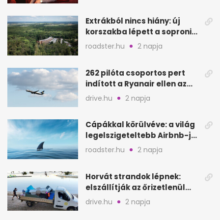
Extrákból nincs hiány: új
korszakba lépett a soproni
Fagus Hotel
roadster.hu
2 napja
262 pilóta csoportos pert
indított a Ryanair ellen az
Egyesült Királyságban
drive.hu
2 napja
Cápákkal körülvéve: a világ
legelszigeteltebb Airbnb-je
a nyílt tengeren
roadster.hu
2 napja
Horvát strandok lépnek:
elszállítják az őrizetlenül
hagyott törölközőket
drive.hu
2 napja