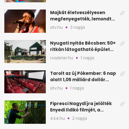
Majkát életveszélyesen
megfenyegették, lemondta
a sepsiszentgyörgyi
atv.hu
3 napja
koncertet
Nyugati nyitás Bécsben: 50+
ritkán látogatható épület
nyílik meg
roadster.hu
1 napja
Tarolt az új Pókember: 6 nap
alatt 1,05 milliárd dollár
bevétel
atv.hu
1 napja
Fipresci Nagydíjra jelölték
Enyedi Ildikó filmjét, a
Csendes barátot
444.hu
2 napja