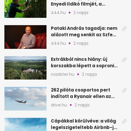
Enyedi Ildikó filmjét, a
Csendes barátot
444.hu
2 napja
Pataki András tagadja: nem
alázott meg senkit az Szfe
felvételijén
444.hu
2 napja
Extrákból nincs hiány: új
korszakba lépett a soproni
Fagus Hotel
roadster.hu
2 napja
262 pilóta csoportos pert
indított a Ryanair ellen az
Egyesült Királyságban
drive.hu
2 napja
Cápákkal körülvéve: a világ
legelszigeteltebb Airbnb-je