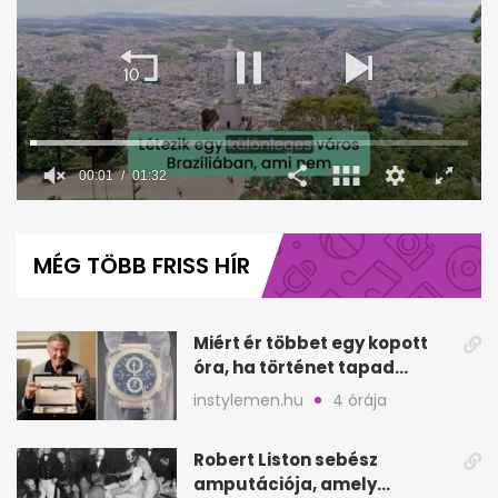
00:02
01:32
0
seconds
of
MÉG TÖBB FRISS HÍR
1
minute,
32
seconds
Miért ér többet egy kopott
óra, ha történet tapad
hozzá?
instylemen.hu
4 órája
Robert Liston sebész
amputációja, amely