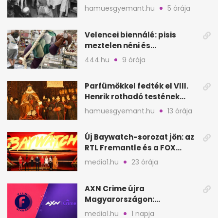
állítólag három életet
hamuesgyemant.hu
5 órája
követelt
Velencei biennálé: pisis
meztelen néni és
kölcsönbabák, sirályok közt
444.hu
9 órája
Parfümökkel fedték el VIII.
Henrik rothadó testének
szagát
hamuesgyemant.hu
13 órája
Új Baywatch-sorozat jön: az
RTL Fremantle és a FOX
készíti
media1.hu
23 órája
AXN Crime újra
Magyarországon:
szeptembertől a Viasat Film
media1.hu
1 napja