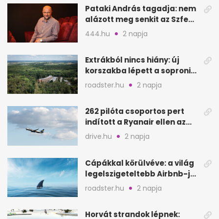
Pataki András tagadja: nem
alázott meg senkit az Szfe
felvételijén
444.hu
2 napja
Extrákból nincs hiány: új
korszakba lépett a soproni
Fagus Hotel
roadster.hu
2 napja
262 pilóta csoportos pert
indított a Ryanair ellen az
Egyesült Királyságban
drive.hu
2 napja
Cápákkal körülvéve: a világ
legelszigeteltebb Airbnb-je
a nyílt tengeren
roadster.hu
2 napja
Horvát strandok lépnek: