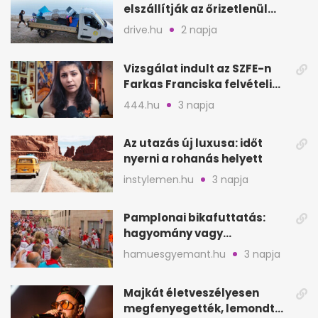
elszállítják az őrizetlenül
hagyott törölközőket
drive.hu
2 napja
Vizsgálat indult az SZFE-n
Farkas Franciska felvételi
videója után
444.hu
3 napja
Az utazás új luxusa: időt
nyerni a rohanás helyett
instylemen.hu
3 napja
Pamplonai bikafuttatás:
hagyomány vagy
értelmetlen vérontás?
hamuesgyemant.hu
3 napja
Majkát életveszélyesen
megfenyegették, lemondta