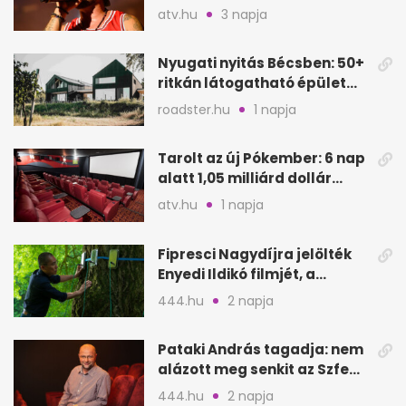
a sepsiszentgyörgyi
atv.hu
3 napja
koncertet
Nyugati nyitás Bécsben: 50+
ritkán látogatható épület
nyílik meg
roadster.hu
1 napja
Tarolt az új Pókember: 6 nap
alatt 1,05 milliárd dollár
bevétel
atv.hu
1 napja
Fipresci Nagydíjra jelölték
Enyedi Ildikó filmjét, a
Csendes barátot
444.hu
2 napja
Pataki András tagadja: nem
alázott meg senkit az Szfe
felvételijén
444.hu
2 napja