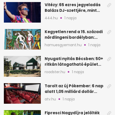
Vitézy: 65 ezres jegyeladás
Balázs DJ-szettjére, mint
metró nélküli Puskás-meccs
444.hu
1 napja
Kegyetlen rend a 15. századi
nördlingeni bordélyban:
verés, éheztetés
hamuesgyemant.hu
1 napja
Nyugati nyitás Bécsben: 50+
ritkán látogatható épület
nyílik meg
roadster.hu
1 napja
Tarolt az új Pókember: 6 nap
alatt 1,05 milliárd dollár
bevétel
atv.hu
1 napja
Fipresci Nagydíjra jelölték