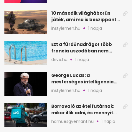
helyén
10 második világháborús
játék, ami ma is beszippant
a képernyő elé
instylemen.hu
1 napja
Ezt a fürdőnadrágot több
francia uszodában nem
fogadják el
drive.hu
1 napja
George Lucas: a
mesterséges intelligencia
lehet Hollywood következő
instylemen.hu
1 napja
lépése
Borravaló az ételfutárnak:
mikor illik adni, és mennyit
rendeléskor?
hamuesgyemant.hu
1 napja