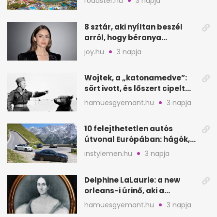
roadster.hu
3 napja
8 sztár, aki nyíltan beszél
arról, hogy béranya
segítette a családalapítást
joy.hu
3 napja
Wojtek, a „katonamedve”:
sört ivott, és lőszert cipelt
Monte Cassinónál
hamuesgyemant.hu
3 napja
10 felejthetetlen autós
útvonal Európában: hágók,
partok, fjordok
instylemen.hu
3 napja
Delphine LaLaurie: a new
orleans-i úrinő, aki a
padláson kínzott
hamuesgyemant.hu
3 napja