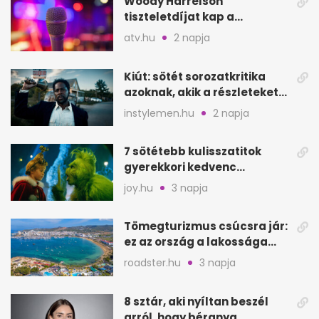
Woody Harrelson
tiszteletdíjat kap a
Szarajevói Filmfesztiválon
atv.hu
2 napja
Kiút: sötét sorozatkritika
azoknak, akik a részleteket
keresik
instylemen.hu
2 napja
7 sötétebb kulisszatitok
gyerekkori kedvenc
filmjeinkről a Joy szerint
joy.hu
3 napja
Tömegturizmus csúcsra jár:
ez az ország a lakossága
kétszeresét fogadja
roadster.hu
3 napja
8 sztár, aki nyíltan beszél
arról, hogy béranya