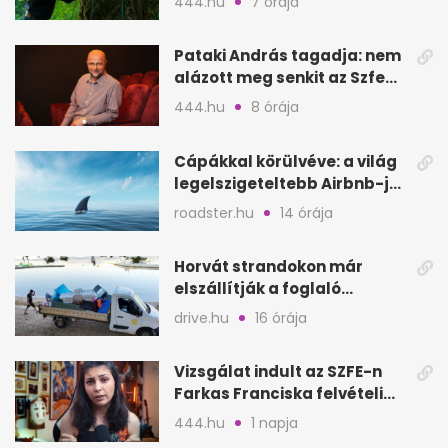
444.hu
7 órája
Pataki András tagadja: nem
alázott meg senkit az Szfe
felvételijén
444.hu
8 órája
Cápákkal körülvéve: a világ
legelszigeteltebb Airbnb-je
a nyílt tengeren
roadster.hu
14 órája
Horvát strandokon már
elszállítják a foglaló
törölközőket is
drive.hu
16 órája
Vizsgálat indult az SZFE-n
Farkas Franciska felvételi
videója után
444.hu
1 napja