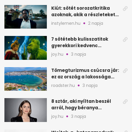
Kiút: sötét sorozatkritika
azoknak, akik a részleteket
keresik
instylemen.hu
2 napja
7 sötétebb kulisszatitok
gyerekkori kedvenc
filmjeinkről a Joy szerint
joy.hu
3 napja
Tömegturizmus csúcsra jár:
ez az ország a lakossága
kétszeresét fogadja
roadster.hu
3 napja
8 sztár, aki nyíltan beszél
arról, hogy béranya
segítette a családalapítást
joy.hu
3 napja