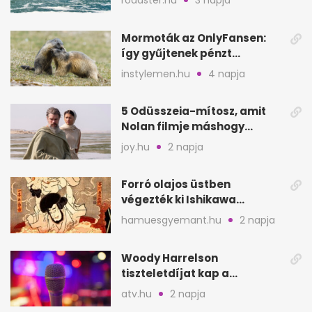
roadster.hu
3 napja
Mormoták az OnlyFansen:
így gyűjtenek pénzt
amerikai kutatók
instylemen.hu
4 napja
5 Odüsszeia-mítosz, amit
Nolan filmje máshogy
mutat, mint Homérosz
joy.hu
2 napja
Forró olajos üstben
végezték ki Ishikawa
Goemont, Japán Robin
hamuesgyemant.hu
2 napja
Hoodját
Woody Harrelson
tiszteletdíjat kap a
Szarajevói Filmfesztiválon
atv.hu
2 napja