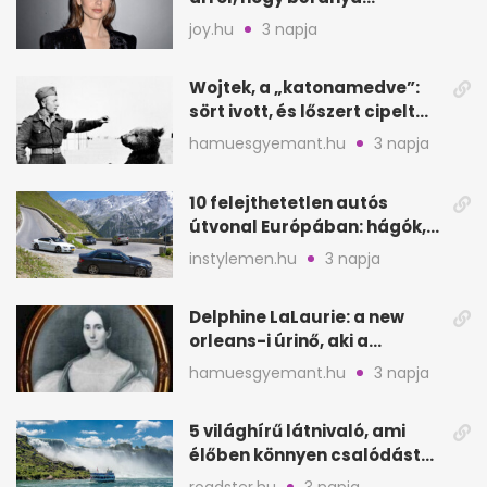
segítette a családalapítást
joy.hu
3 napja
Wojtek, a „katonamedve”:
sört ivott, és lőszert cipelt
Monte Cassinónál
hamuesgyemant.hu
3 napja
10 felejthetetlen autós
útvonal Európában: hágók,
partok, fjordok
instylemen.hu
3 napja
Delphine LaLaurie: a new
orleans-i úrinő, aki a
padláson kínzott
hamuesgyemant.hu
3 napja
5 világhírű látnivaló, ami
élőben könnyen csalódást
okozhat