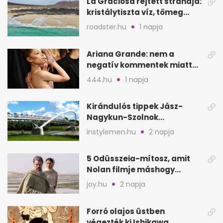
La Graciosa rejtett strandja:
kristálytiszta víz, tömeg
nélkül
roadster.hu
1 napja
Ariana Grande: nem a
negatív kommentek miatt
vonul vissza
444.hu
1 napja
Kirándulós tippek Jász-
Nagykun-Szolnok
megyében: 6 kihagyhatatlan
instylemen.hu
2 napja
hely
5 Odüsszeia-mítosz, amit
Nolan filmje máshogy
mutat, mint Homérosz
joy.hu
2 napja
Forró olajos üstben
végezték ki Ishikawa