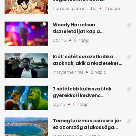
Goemont, Japán Robin
hamuesgyemant.hu
2 napja
Hoodját
Woody Harrelson
tiszteletdíjat kap a
Szarajevói Filmfesztiválon
atv.hu
2 napja
Kiút: sötét sorozatkritika
azoknak, akik a részleteket
keresik
instylemen.hu
2 napja
7 sötétebb kulisszatitok
gyerekkori kedvenc
filmjeinkről a Joy szerint
joy.hu
3 napja
Tömegturizmus csúcsra jár:
ez az ország a lakossága
kétszeresét fogadja