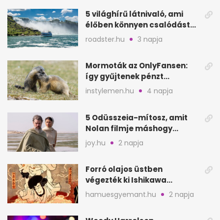
5 világhírű látnivaló, ami
élőben könnyen csalódást
okozhat
roadster.hu
3 napja
Mormoták az OnlyFansen:
így gyűjtenek pénzt
amerikai kutatók
instylemen.hu
4 napja
5 Odüsszeia-mítosz, amit
Nolan filmje máshogy
mutat, mint Homérosz
joy.hu
2 napja
Forró olajos üstben
végezték ki Ishikawa
Goemont, Japán Robin
hamuesgyemant.hu
2 napja
Hoodját