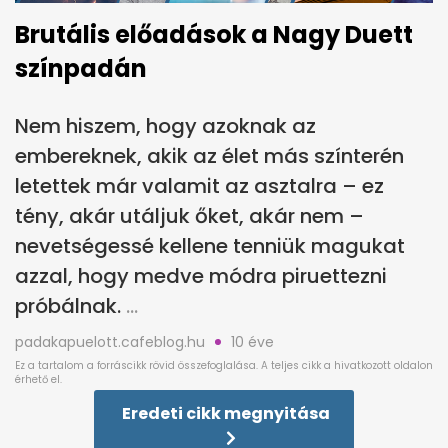
Brutális előadások a Nagy Duett
színpadán
Nem hiszem, hogy azoknak az
embereknek, akik az élet más színterén
letettek már valamit az asztalra – ez
tény, akár utáljuk őket, akár nem –
nevetségessé kellene tenniük magukat
azzal, hogy medve módra piruettezni
próbálnak.
padakapuelott.cafeblog.hu
10 éve
Eredeti cikk megnyitása