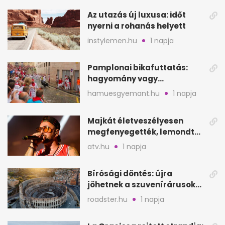
Az utazás új luxusa: időt
nyerni a rohanás helyett
instylemen.hu
1 napja
Pamplonai bikafuttatás:
hagyomány vagy
értelmetlen vérontás?
hamuesgyemant.hu
1 napja
Majkát életveszélyesen
megfenyegették, lemondta
a sepsiszentgyörgyi
atv.hu
1 napja
koncertet
Bírósági döntés: újra
jöhetnek a szuvenírárusok
Európa ikonikus helyére
roadster.hu
1 napja