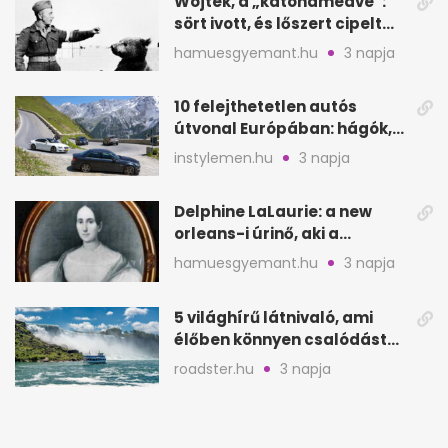
Wojtek, a „katonamedve”:
sört ivott, és lőszert cipelt
Monte Cassinónál
hamuesgyemant.hu
3 napja
10 felejthetetlen autós
útvonal Európában: hágók,
partok, fjordok
instylemen.hu
3 napja
Delphine LaLaurie: a new
orleans-i úrinő, aki a
padláson kínzott
hamuesgyemant.hu
3 napja
5 világhírű látnivaló, ami
élőben könnyen csalódást
okozhat
roadster.hu
3 napja
Mormoták az OnlyFansen:
így gyűjtenek pénzt