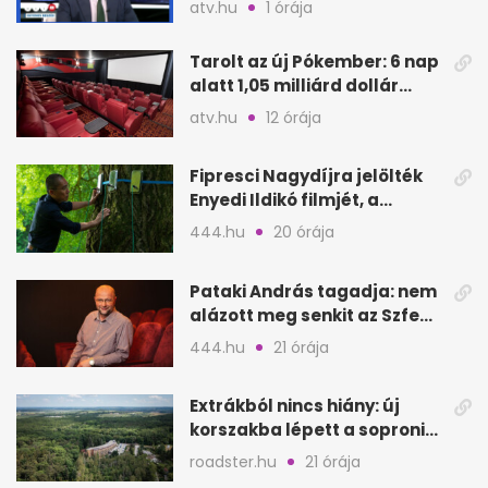
atv.hu
1 órája
Tarolt az új Pókember: 6 nap
alatt 1,05 milliárd dollár
bevétel
atv.hu
12 órája
Fipresci Nagydíjra jelölték
Enyedi Ildikó filmjét, a
Csendes barátot
444.hu
20 órája
Pataki András tagadja: nem
alázott meg senkit az Szfe
felvételijén
444.hu
21 órája
Extrákból nincs hiány: új
korszakba lépett a soproni
Fagus Hotel
roadster.hu
21 órája