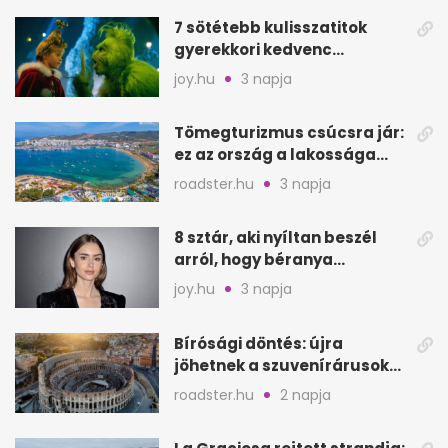
7 sötétebb kulisszatitok
gyerekkori kedvenc
filmjeinkről a Joy szerint
joy.hu
3 napja
Tömegturizmus csúcsra jár:
ez az ország a lakossága
kétszeresét fogadja
roadster.hu
3 napja
8 sztár, aki nyíltan beszél
arról, hogy béranya
segítette a családalapítást
joy.hu
3 napja
Bírósági döntés: újra
jöhetnek a szuvenírárusok
Európa ikonikus helyére
roadster.hu
2 napja