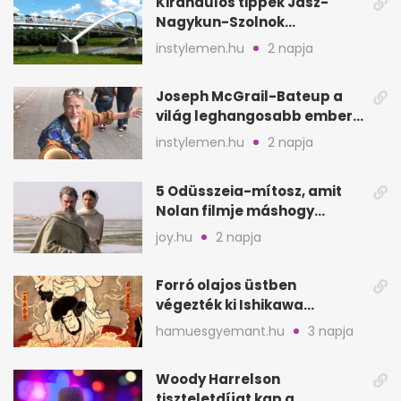
Kirándulós tippek Jász-
Nagykun-Szolnok
megyében: 6 kihagyhatatlan
instylemen.hu
2 napja
hely
Joseph McGrail-Bateup a
világ leghangosabb embere
lett Ausztráliából
instylemen.hu
2 napja
5 Odüsszeia-mítosz, amit
Nolan filmje máshogy
mutat, mint Homérosz
joy.hu
2 napja
Forró olajos üstben
végezték ki Ishikawa
Goemont, Japán Robin
hamuesgyemant.hu
3 napja
Hoodját
Woody Harrelson
tiszteletdíjat kap a