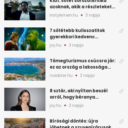
Kiút: sötét sorozatkritika
azoknak, akik a részleteket
keresik
instylemen.hu
3 napja
7 sötétebb kulisszatitok
gyerekkori kedvenc
filmjeinkről a Joy szerint
joy.hu
3 napja
Tömegturizmus csúcsra jár:
ez az ország a lakossága
kétszeresét fogadja
roadster.hu
3 napja
8 sztár, aki nyíltan beszél
arról, hogy béranya
segítette a családalapítást
joy.hu
3 napja
Bírósági döntés: újra
jöhetnek a szuvenírárusok