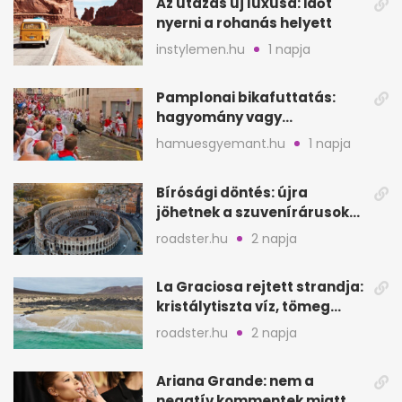
Az utazás új luxusa: időt
nyerni a rohanás helyett
instylemen.hu
1 napja
Pamplonai bikafuttatás:
hagyomány vagy
értelmetlen vérontás?
hamuesgyemant.hu
1 napja
Bírósági döntés: újra
jöhetnek a szuvenírárusok
Európa ikonikus helyére
roadster.hu
2 napja
La Graciosa rejtett strandja:
kristálytiszta víz, tömeg
nélkül
roadster.hu
2 napja
Ariana Grande: nem a
negatív kommentek miatt