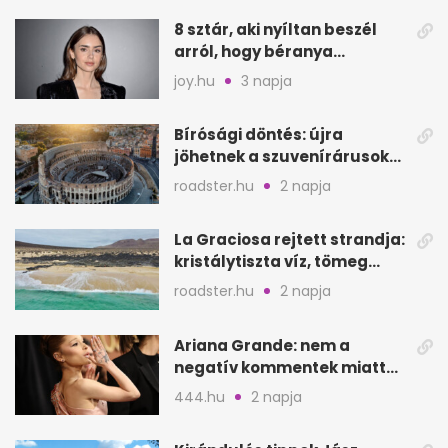
8 sztár, aki nyíltan beszél
arról, hogy béranya
segítette a családalapítást
joy.hu
3 napja
Bírósági döntés: újra
jöhetnek a szuvenírárusok
Európa ikonikus helyére
roadster.hu
2 napja
La Graciosa rejtett strandja:
kristálytiszta víz, tömeg
nélkül
roadster.hu
2 napja
Ariana Grande: nem a
negatív kommentek miatt
vonul vissza
444.hu
2 napja