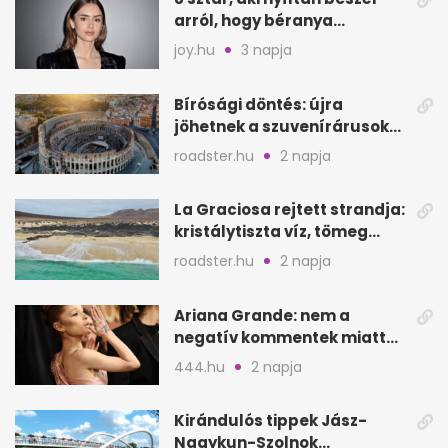
arról, hogy béranya
segítette a családalapítást
joy.hu
3 napja
Bírósági döntés: újra
jöhetnek a szuvenírárusok
Európa ikonikus helyére
roadster.hu
2 napja
La Graciosa rejtett strandja:
kristálytiszta víz, tömeg
nélkül
roadster.hu
2 napja
Ariana Grande: nem a
negatív kommentek miatt
vonul vissza
444.hu
2 napja
Kirándulós tippek Jász-
Nagykun-Szolnok