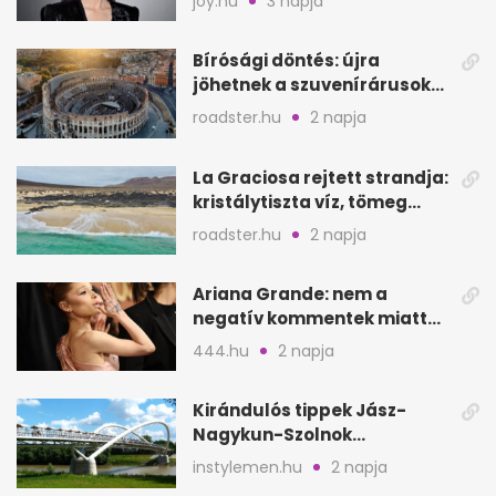
joy.hu
3 napja
Bírósági döntés: újra
jöhetnek a szuvenírárusok
Európa ikonikus helyére
roadster.hu
2 napja
La Graciosa rejtett strandja:
kristálytiszta víz, tömeg
nélkül
roadster.hu
2 napja
Ariana Grande: nem a
negatív kommentek miatt
vonul vissza
444.hu
2 napja
Kirándulós tippek Jász-
Nagykun-Szolnok
megyében: 6 kihagyhatatlan
instylemen.hu
2 napja
hely