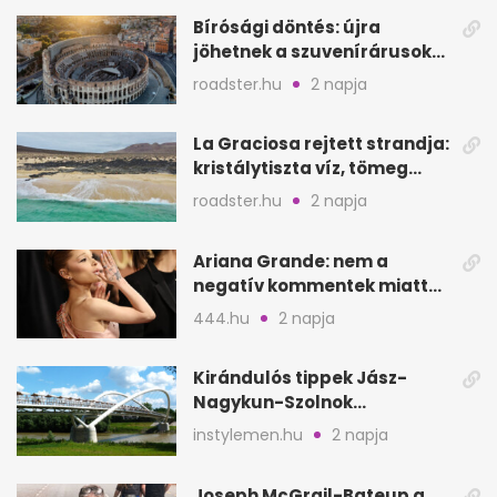
Bírósági döntés: újra
jöhetnek a szuvenírárusok
Európa ikonikus helyére
roadster.hu
2 napja
La Graciosa rejtett strandja:
kristálytiszta víz, tömeg
nélkül
roadster.hu
2 napja
Ariana Grande: nem a
negatív kommentek miatt
vonul vissza
444.hu
2 napja
Kirándulós tippek Jász-
Nagykun-Szolnok
megyében: 6 kihagyhatatlan
instylemen.hu
2 napja
hely
Joseph McGrail-Bateup a