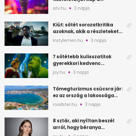
Szarajevói Filmfesztiválon
atv.hu
3 napja
Kiút: sötét sorozatkritika
azoknak, akik a részleteket
keresik
instylemen.hu
3 napja
7 sötétebb kulisszatitok
gyerekkori kedvenc
filmjeinkről a Joy szerint
joy.hu
3 napja
Tömegturizmus csúcsra jár:
ez az ország a lakossága
kétszeresét fogadja
roadster.hu
3 napja
8 sztár, aki nyíltan beszél
arról, hogy béranya
segítette a családalapítást