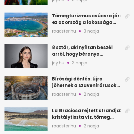
Tömegturizmus csúcsra jár:
ez az ország a lakossága
kétszeresét fogadja
roadster.hu
3 napja
8 sztár, aki nyíltan beszél
arról, hogy béranya
segítette a családalapítást
joy.hu
3 napja
Bírósági döntés: újra
jöhetnek a szuvenírárusok
Európa ikonikus helyére
roadster.hu
2 napja
La Graciosa rejtett strandja:
kristálytiszta víz, tömeg
nélkül
roadster.hu
2 napja