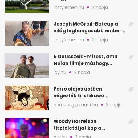
megyében: 6 kihagyhatatlan
instylemen.hu
2 napja
hely
Joseph McGrail-Bateup a
világ leghangosabb embere
lett Ausztráliából
instylemen.hu
2 napja
5 Odüsszeia-mítosz, amit
Nolan filmje máshogy
mutat, mint Homérosz
joy.hu
2 napja
Forró olajos üstben
végezték ki Ishikawa
Goemont, Japán Robin
hamuesgyemant.hu
3 napja
Hoodját
Woody Harrelson
tiszteletdíjat kap a
Szarajevói Filmfesztiválon
atv.hu
3 napja