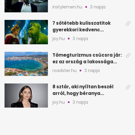
keresik
instylemen.hu
3 napja
7 sötétebb kulisszatitok
gyerekkori kedvenc
filmjeinkről a Joy szerint
joy.hu
3 napja
Tömegturizmus csúcsra jár:
ez az ország a lakossága
kétszeresét fogadja
roadster.hu
3 napja
8 sztár, aki nyíltan beszél
arról, hogy béranya
segítette a családalapítást
joy.hu
3 napja