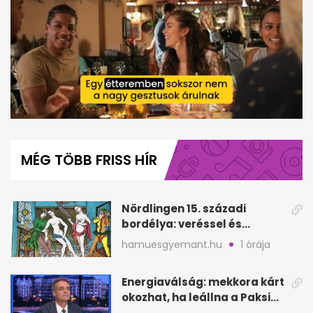
0
seconds
of
MÉG TÖBB FRISS HÍR
1
minute,
5
seconds
Nördlingen 15. századi
bordélya: veréssel és
éheztetéssel tartották
hamuesgyemant.hu
1 órája
fogva a nőket
Energiaválság: mekkora kárt
okozhat, ha leállna a Paksi
Atomerőmű?