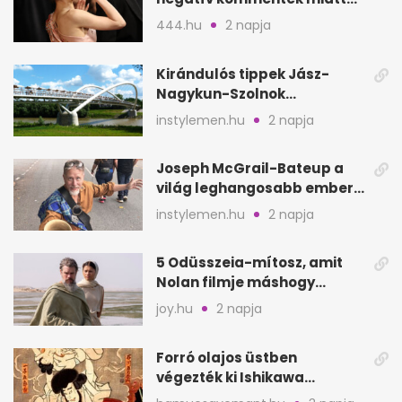
vonul vissza
444.hu
2 napja
Kirándulós tippek Jász-
Nagykun-Szolnok
megyében: 6 kihagyhatatlan
instylemen.hu
2 napja
hely
Joseph McGrail-Bateup a
világ leghangosabb embere
lett Ausztráliából
instylemen.hu
2 napja
5 Odüsszeia-mítosz, amit
Nolan filmje máshogy
mutat, mint Homérosz
joy.hu
2 napja
Forró olajos üstben
végezték ki Ishikawa
Goemont, Japán Robin