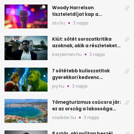
Woody Harrelson
tiszteletdíjat kap a
Szarajevói Filmfesztiválon
atv.hu
3 napja
Kiút: sötét sorozatkritika
azoknak, akik a részleteket
keresik
instylemen.hu
3 napja
7 sötétebb kulisszatitok
gyerekkori kedvenc
filmjeinkről a Joy szerint
joy.hu
3 napja
Tömegturizmus csúcsra jár:
ez az ország a lakossága
kétszeresét fogadja
roadster.hu
3 napja
8 sztár, aki nyíltan beszél