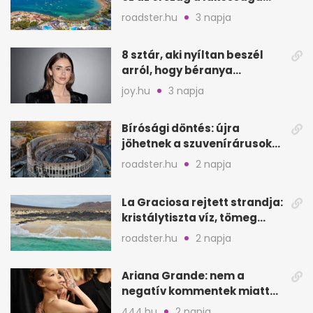
kétszeresét fogadja
roadster.hu
3 napja
8 sztár, aki nyíltan beszél
arról, hogy béranya
segítette a családalapítást
joy.hu
3 napja
Bírósági döntés: újra
jöhetnek a szuvenírárusok
Európa ikonikus helyére
roadster.hu
2 napja
La Graciosa rejtett strandja:
kristálytiszta víz, tömeg
nélkül
roadster.hu
2 napja
Ariana Grande: nem a
negatív kommentek miatt
vonul vissza
444.hu
2 napja