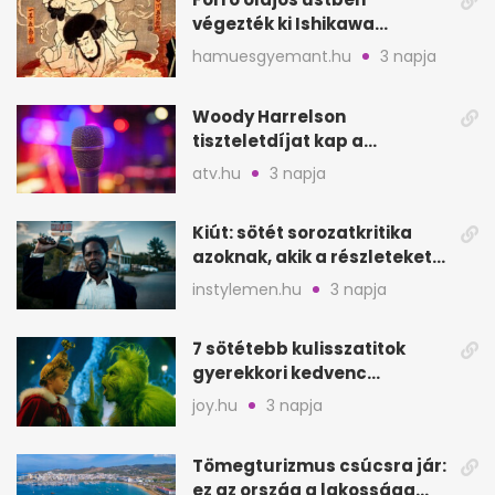
végezték ki Ishikawa
Goemont, Japán Robin
hamuesgyemant.hu
3 napja
Hoodját
Woody Harrelson
tiszteletdíjat kap a
Szarajevói Filmfesztiválon
atv.hu
3 napja
Kiút: sötét sorozatkritika
azoknak, akik a részleteket
keresik
instylemen.hu
3 napja
7 sötétebb kulisszatitok
gyerekkori kedvenc
filmjeinkről a Joy szerint
joy.hu
3 napja
Tömegturizmus csúcsra jár:
ez az ország a lakossága