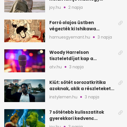
mutat, mint Homérosz
joy.hu
2 napja
Forró olajos üstben
végezték ki Ishikawa
Goemont, Japán Robin
hamuesgyemant.hu
3 napja
Hoodját
Woody Harrelson
tiszteletdíjat kap a
Szarajevói Filmfesztiválon
atv.hu
3 napja
Kiút: sötét sorozatkritika
azoknak, akik a részleteket
keresik
instylemen.hu
3 napja
7 sötétebb kulisszatitok
gyerekkori kedvenc
filmjeinkről a Joy szerint
joy.hu
3 napja