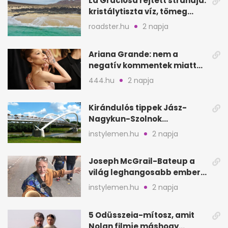
La Graciosa rejtett strandja:
kristálytiszta víz, tömeg
nélkül
roadster.hu
2 napja
Ariana Grande: nem a
negatív kommentek miatt
vonul vissza
444.hu
2 napja
Kirándulós tippek Jász-
Nagykun-Szolnok
megyében: 6 kihagyhatatlan
instylemen.hu
2 napja
hely
Joseph McGrail-Bateup a
világ leghangosabb embere
lett Ausztráliából
instylemen.hu
2 napja
5 Odüsszeia-mítosz, amit
Nolan filmje máshogy