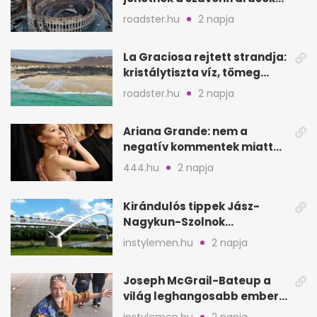
Európa ikonikus helyére
roadster.hu
2 napja
La Graciosa rejtett strandja:
kristálytiszta víz, tömeg
nélkül
roadster.hu
2 napja
Ariana Grande: nem a
negatív kommentek miatt
vonul vissza
444.hu
2 napja
Kirándulós tippek Jász-
Nagykun-Szolnok
megyében: 6 kihagyhatatlan
instylemen.hu
2 napja
hely
Joseph McGrail-Bateup a
világ leghangosabb embere
lett Ausztráliából
instylemen.hu
2 napja