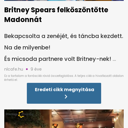
Britney Spears felköszöntötte
Madonnát
Bekapcsolta a zenéjét, és táncba kezdett.
Na de milyenbe!
És micsoda partnere volt Britney-nek!
nlcafe.hu
9 éve
Eredeti cikk megnyitása