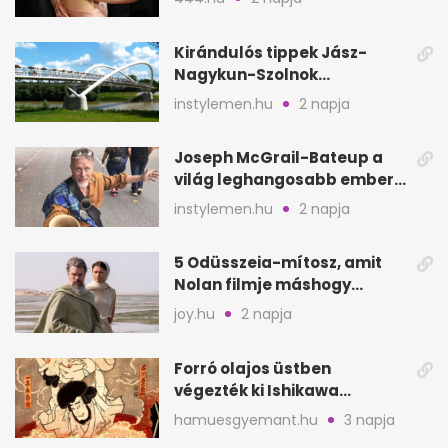
Kirándulós tippek Jász-
Nagykun-Szolnok
megyében: 6 kihagyhatatlan
instylemen.hu
2 napja
hely
Joseph McGrail-Bateup a
világ leghangosabb embere
lett Ausztráliából
instylemen.hu
2 napja
5 Odüsszeia-mítosz, amit
Nolan filmje máshogy
mutat, mint Homérosz
joy.hu
2 napja
Forró olajos üstben
végezték ki Ishikawa
Goemont, Japán Robin
hamuesgyemant.hu
3 napja
Hoodját