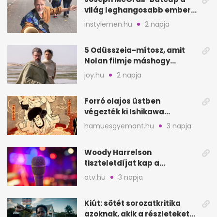
világ leghangosabb embere
lett Ausztráliából
instylemen.hu
2 napja
5 Odüsszeia-mítosz, amit
Nolan filmje máshogy
mutat, mint Homérosz
joy.hu
2 napja
Forró olajos üstben
végezték ki Ishikawa
Goemont, Japán Robin
hamuesgyemant.hu
3 napja
Hoodját
Woody Harrelson
tiszteletdíjat kap a
Szarajevói Filmfesztiválon
atv.hu
3 napja
Kiút: sötét sorozatkritika
azoknak, akik a részleteket