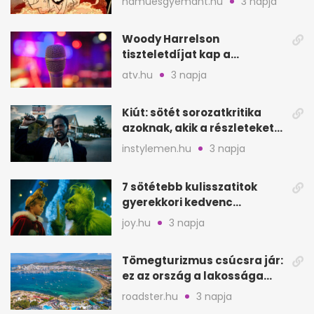
hamuesgyemant.hu
3 napja
Hoodját
Woody Harrelson
tiszteletdíjat kap a
Szarajevói Filmfesztiválon
atv.hu
3 napja
Kiút: sötét sorozatkritika
azoknak, akik a részleteket
keresik
instylemen.hu
3 napja
7 sötétebb kulisszatitok
gyerekkori kedvenc
filmjeinkről a Joy szerint
joy.hu
3 napja
Tömegturizmus csúcsra jár:
ez az ország a lakossága
kétszeresét fogadja
roadster.hu
3 napja