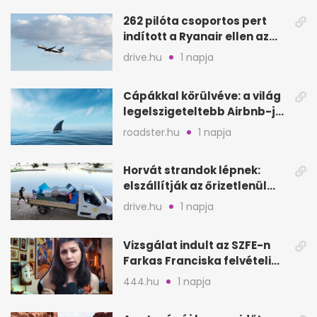
262 pilóta csoportos pert
indított a Ryanair ellen az
Egyesült Királyságban
drive.hu
1 napja
Cápákkal körülvéve: a világ
legelszigeteltebb Airbnb-je
a nyílt tengeren
roadster.hu
1 napja
Horvát strandok lépnek:
elszállítják az őrizetlenül
hagyott törölközőket
drive.hu
1 napja
Vizsgálat indult az SZFE-n
Farkas Franciska felvételi
videója után
444.hu
1 napja