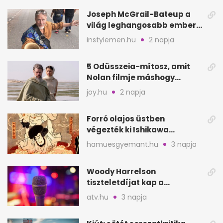
Joseph McGrail-Bateup a
világ leghangosabb embere
lett Ausztráliából
instylemen.hu
2 napja
5 Odüsszeia-mítosz, amit
Nolan filmje máshogy
mutat, mint Homérosz
joy.hu
2 napja
Forró olajos üstben
végezték ki Ishikawa
Goemont, Japán Robin
hamuesgyemant.hu
3 napja
Hoodját
Woody Harrelson
tiszteletdíjat kap a
Szarajevói Filmfesztiválon
atv.hu
3 napja