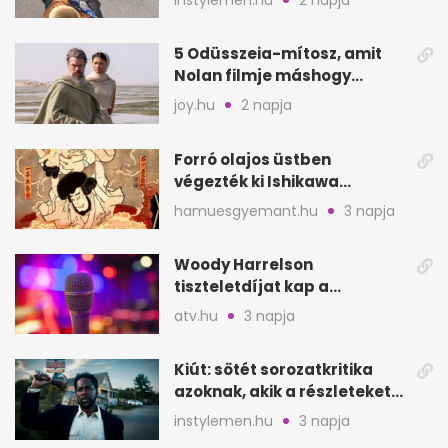
5 Odüsszeia-mítosz, amit
Nolan filmje máshogy
mutat, mint Homérosz
joy.hu
2 napja
Forró olajos üstben
végezték ki Ishikawa
Goemont, Japán Robin
hamuesgyemant.hu
3 napja
Hoodját
Woody Harrelson
tiszteletdíjat kap a
Szarajevói Filmfesztiválon
atv.hu
3 napja
Kiút: sötét sorozatkritika
azoknak, akik a részleteket
keresik
instylemen.hu
3 napja