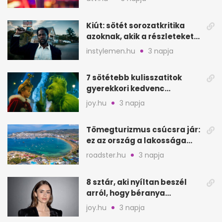
Kiút: sötét sorozatkritika
azoknak, akik a részleteket
keresik
instylemen.hu
3 napja
7 sötétebb kulisszatitok
gyerekkori kedvenc
filmjeinkről a Joy szerint
joy.hu
3 napja
Tömegturizmus csúcsra jár:
ez az ország a lakossága
kétszeresét fogadja
roadster.hu
3 napja
8 sztár, aki nyíltan beszél
arról, hogy béranya
segítette a családalapítást
joy.hu
3 napja