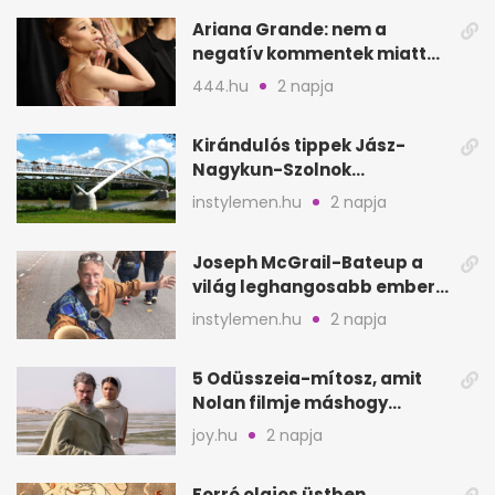
Ariana Grande: nem a
negatív kommentek miatt
vonul vissza
444.hu
2 napja
Kirándulós tippek Jász-
Nagykun-Szolnok
megyében: 6 kihagyhatatlan
instylemen.hu
2 napja
hely
Joseph McGrail-Bateup a
világ leghangosabb embere
lett Ausztráliából
instylemen.hu
2 napja
5 Odüsszeia-mítosz, amit
Nolan filmje máshogy
mutat, mint Homérosz
joy.hu
2 napja
Forró olajos üstben