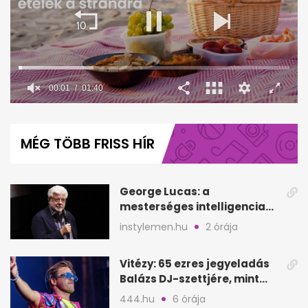
00:02
01:40
0
seconds
of
MÉG TÖBB FRISS HÍR
1
minute,
40
seconds
George Lucas: a
mesterséges intelligencia
lehet Hollywood következő
instylemen.hu
2 órája
lépése
Vitézy: 65 ezres jegyeladás
Balázs DJ-szettjére, mint
Puskás teltház metró nélkül
444.hu
6 órája