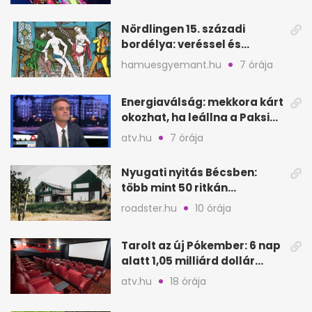
Nördlingen 15. századi
bordélya: veréssel és
éheztetéssel tartották
hamuesgyemant.hu
7 órája
fogva a nőket
Energiaválság: mekkora kárt
okozhat, ha leállna a Paksi
Atomerőmű?
atv.hu
7 órája
Nyugati nyitás Bécsben:
több mint 50 ritkán
látogatható épület
roadster.hu
10 órája
megnyílik
Tarolt az új Pókember: 6 nap
alatt 1,05 milliárd dollár
bevétel
atv.hu
18 órája