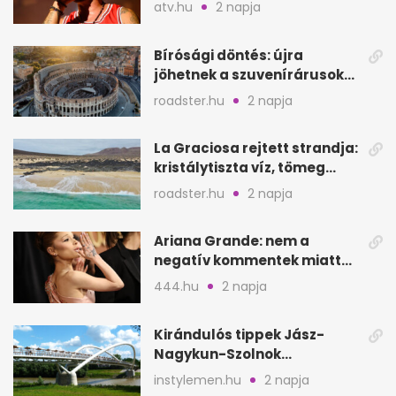
a sepsiszentgyörgyi
atv.hu
2 napja
koncertet
Bírósági döntés: újra
jöhetnek a szuvenírárusok
Európa ikonikus helyére
roadster.hu
2 napja
La Graciosa rejtett strandja:
kristálytiszta víz, tömeg
nélkül
roadster.hu
2 napja
Ariana Grande: nem a
negatív kommentek miatt
vonul vissza
444.hu
2 napja
Kirándulós tippek Jász-
Nagykun-Szolnok
megyében: 6 kihagyhatatlan
instylemen.hu
2 napja
hely