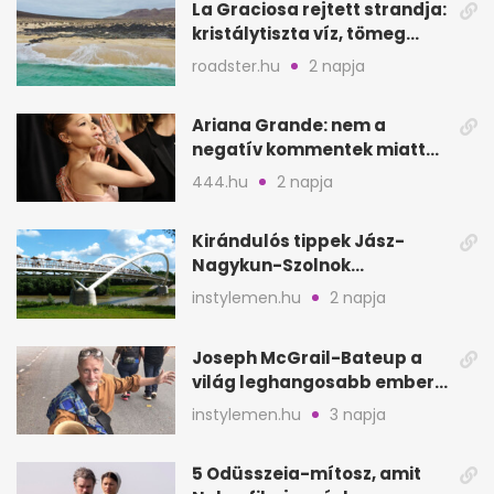
La Graciosa rejtett strandja:
kristálytiszta víz, tömeg
nélkül
roadster.hu
2 napja
Ariana Grande: nem a
negatív kommentek miatt
vonul vissza
444.hu
2 napja
Kirándulós tippek Jász-
Nagykun-Szolnok
megyében: 6 kihagyhatatlan
instylemen.hu
2 napja
hely
Joseph McGrail-Bateup a
világ leghangosabb embere
lett Ausztráliából
instylemen.hu
3 napja
5 Odüsszeia-mítosz, amit