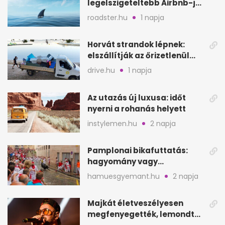
legelszigeteltebb Airbnb-je
a nyílt tengeren
roadster.hu
1 napja
Horvát strandok lépnek:
elszállítják az őrizetlenül
hagyott törölközőket
drive.hu
1 napja
Az utazás új luxusa: időt
nyerni a rohanás helyett
instylemen.hu
2 napja
Pamplonai bikafuttatás:
hagyomány vagy
értelmetlen vérontás?
hamuesgyemant.hu
2 napja
Majkát életveszélyesen
megfenyegették, lemondta