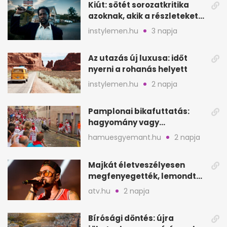
Kiút: sötét sorozatkritika
azoknak, akik a részleteket
keresik
instylemen.hu
3 napja
Az utazás új luxusa: időt
nyerni a rohanás helyett
instylemen.hu
2 napja
Pamplonai bikafuttatás:
hagyomány vagy
értelmetlen vérontás?
hamuesgyemant.hu
2 napja
Majkát életveszélyesen
megfenyegették, lemondta
a sepsiszentgyörgyi
atv.hu
2 napja
koncertet
Bírósági döntés: újra