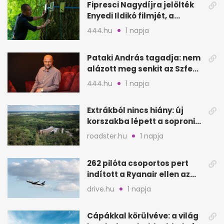
Fipresci Nagydíjra jelölték
Enyedi Ildikó filmjét, a
Csendes barátot
444.hu
1 napja
Pataki András tagadja: nem
alázott meg senkit az Szfe
felvételijén
444.hu
1 napja
Extrákból nincs hiány: új
korszakba lépett a soproni
Fagus Hotel
roadster.hu
1 napja
262 pilóta csoportos pert
indított a Ryanair ellen az
Egyesült Királyságban
drive.hu
1 napja
Cápákkal körülvéve: a világ