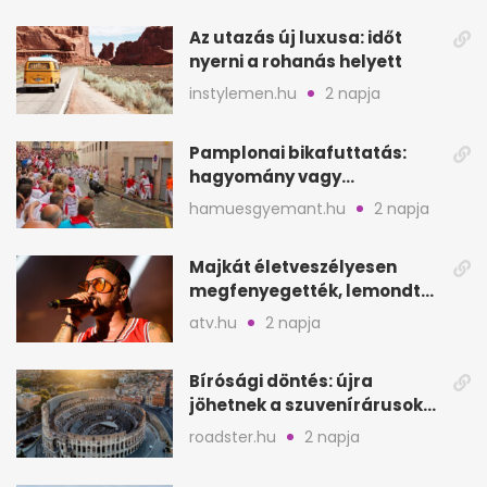
Az utazás új luxusa: időt
nyerni a rohanás helyett
instylemen.hu
2 napja
Pamplonai bikafuttatás:
hagyomány vagy
értelmetlen vérontás?
hamuesgyemant.hu
2 napja
Majkát életveszélyesen
megfenyegették, lemondta
a sepsiszentgyörgyi
atv.hu
2 napja
koncertet
Bírósági döntés: újra
jöhetnek a szuvenírárusok
Európa ikonikus helyére
roadster.hu
2 napja