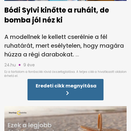
Bódi Sylvi kinőtte a ruháit, de
bomba jól néz ki
A modellnek le kellett cserélnie a fél
ruhatárát, mert esélytelen, hogy magára
húzza a régi darabokat.
24.hu
9 éve
Eredeti cikk megnyitása