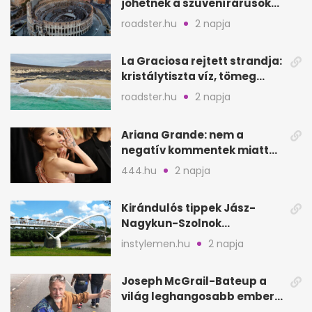
jöhetnek a szuvenírárusok
Európa ikonikus helyére
roadster.hu
2 napja
La Graciosa rejtett strandja:
kristálytiszta víz, tömeg
nélkül
roadster.hu
2 napja
Ariana Grande: nem a
negatív kommentek miatt
vonul vissza
444.hu
2 napja
Kirándulós tippek Jász-
Nagykun-Szolnok
megyében: 6 kihagyhatatlan
instylemen.hu
2 napja
hely
Joseph McGrail-Bateup a
világ leghangosabb embere
lett Ausztráliából