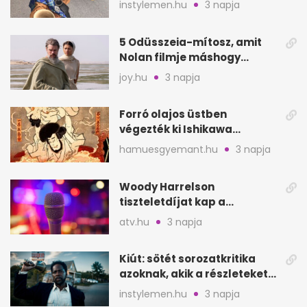
instylemen.hu
3 napja
5 Odüsszeia-mítosz, amit
Nolan filmje máshogy
mutat, mint Homérosz
joy.hu
3 napja
Forró olajos üstben
végezték ki Ishikawa
Goemont, Japán Robin
hamuesgyemant.hu
3 napja
Hoodját
Woody Harrelson
tiszteletdíjat kap a
Szarajevói Filmfesztiválon
atv.hu
3 napja
Kiút: sötét sorozatkritika
azoknak, akik a részleteket
keresik
instylemen.hu
3 napja