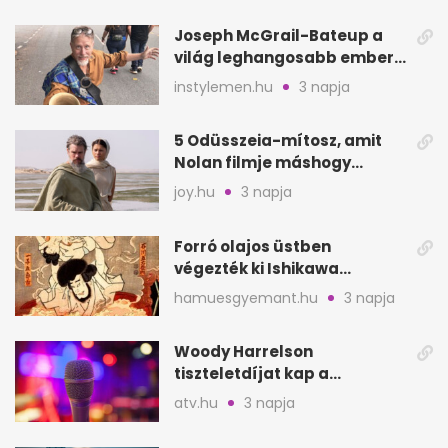
Joseph McGrail-Bateup a
világ leghangosabb embere
lett Ausztráliából
instylemen.hu
3 napja
5 Odüsszeia-mítosz, amit
Nolan filmje máshogy
mutat, mint Homérosz
joy.hu
3 napja
Forró olajos üstben
végezték ki Ishikawa
Goemont, Japán Robin
hamuesgyemant.hu
3 napja
Hoodját
Woody Harrelson
tiszteletdíjat kap a
Szarajevói Filmfesztiválon
atv.hu
3 napja