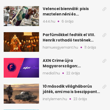
Velencei biennálé: pisis
meztelen néni és
kölcsönbabák, sirályok közt
444.hu
6 órája
Parfümökkel fedték el VIII.
Henrik rothadó testének
szagát
hamuesgyemant.hu
11 órája
AXN Crime újra
Magyarországon:
szeptembertől a Viasat Film
media1.hu
22 órája
helyén
10 második világháborús
játék, ami ma is beszippant
a képernyő elé
instylemen.hu
23 órája