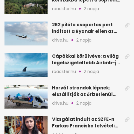
Fagus Hotel
roadster.hu
2 napja
262 pilóta csoportos pert
indított a Ryanair ellen az
Egyesült Királyságban
drive.hu
2 napja
Cápákkal körülvéve: a világ
legelszigeteltebb Airbnb-je
a nyílt tengeren
roadster.hu
2 napja
Horvát strandok lépnek:
elszállítják az őrizetlenül
hagyott törölközőket
drive.hu
2 napja
Vizsgálat indult az SZFE-n
Farkas Franciska felvételi
videója után