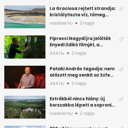
La Graciosa rejtett strandja:
kristálytiszta víz, tömeg
nélkül
roadster.hu
3 napja
Fipresci Nagydíjra jelölték
Enyedi Ildikó filmjét, a
Csendes barátot
444.hu
2 napja
Pataki András tagadja: nem
alázott meg senkit az Szfe
felvételijén
444.hu
2 napja
Extrákból nincs hiány: új
korszakba lépett a soproni
Fagus Hotel
roadster.hu
2 napja