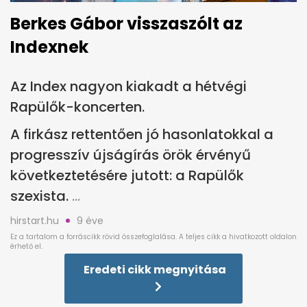
Berkes Gábor visszaszólt az
Indexnek
Az Index nagyon kiakadt a hétvégi
Rapülők-koncerten.
A firkász rettentően jó hasonlatokkal a
progresszív újságírás örök érvényű
következtetésére jutott: a Rapülők
szexista.
hirstart.hu
9 éve
Eredeti cikk megnyitása