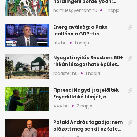
nördlingeni bordélyban:
verés, éheztetés
hamuesgyemant.hu
1 napja
Energiaválság: a Paks
leállása a GDP-t is
megütheti, int az
atv.hu
1 napja
Oeconomus
Nyugati nyitás Bécsben: 50+
ritkán látogatható épület
nyílik meg
roadster.hu
1 napja
Fipresci Nagydíjra jelölték
Enyedi Ildikó filmjét, a
Csendes barátot
444.hu
2 napja
Pataki András tagadja: nem
alázott meg senkit az Szfe
felvételijén