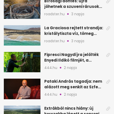
Bírósági döntés: újra
jöhetnek a szuvenírárusok
Európa ikonikus helyére
roadster.hu
3 napja
La Graciosa rejtett strandja:
kristálytiszta víz, tömeg
nélkül
roadster.hu
3 napja
Fipresci Nagydíjra jelölték
Enyedi Ildikó filmjét, a
Csendes barátot
444.hu
2 napja
Pataki András tagadja: nem
alázott meg senkit az Szfe
felvételijén
444.hu
2 napja
Extrákból nincs hiány: új
korszakba lépett a soproni