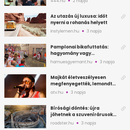
444.hu
2 napja
Az utazás új luxusa: időt
nyerni a rohanás helyett
instylemen.hu
3 napja
Pamplonai bikafuttatás:
hagyomány vagy
értelmetlen vérontás?
hamuesgyemant.hu
3 napja
Majkát életveszélyesen
megfenyegették, lemondta
a sepsiszentgyörgyi
atv.hu
3 napja
koncertet
Bírósági döntés: újra
jöhetnek a szuvenírárusok
Európa ikonikus helyére
roadster.hu
3 napja