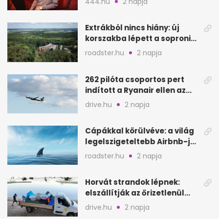
444.hu
2 napja
Extrákból nincs hiány: új
korszakba lépett a soproni
Fagus Hotel
roadster.hu
2 napja
262 pilóta csoportos pert
indított a Ryanair ellen az
Egyesült Királyságban
drive.hu
2 napja
Cápákkal körülvéve: a világ
legelszigeteltebb Airbnb-je
a nyílt tengeren
roadster.hu
2 napja
Horvát strandok lépnek:
elszállítják az őrizetlenül
hagyott törölközőket
drive.hu
2 napja