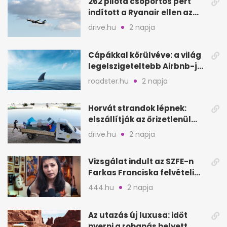
262 pilóta csoportos pert
indított a Ryanair ellen az
Egyesült Királyságban
drive.hu
2 napja
Cápákkal körülvéve: a világ
legelszigeteltebb Airbnb-je
a nyílt tengeren
roadster.hu
2 napja
Horvát strandok lépnek:
elszállítják az őrizetlenül
hagyott törölközőket
drive.hu
2 napja
Vizsgálat indult az SZFE-n
Farkas Franciska felvételi
videója után
444.hu
2 napja
Az utazás új luxusa: időt
nyerni a rohanás helyett