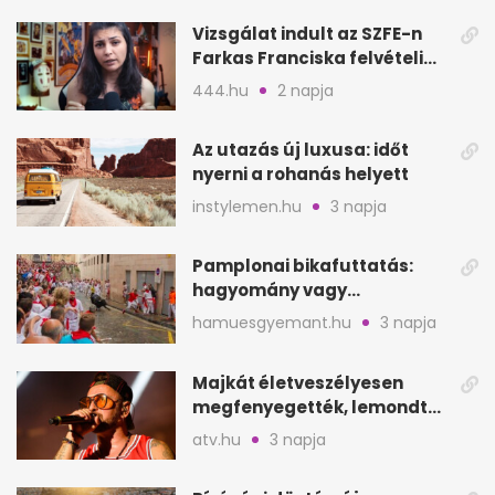
Vizsgálat indult az SZFE-n
Farkas Franciska felvételi
videója után
444.hu
2 napja
Az utazás új luxusa: időt
nyerni a rohanás helyett
instylemen.hu
3 napja
Pamplonai bikafuttatás:
hagyomány vagy
értelmetlen vérontás?
hamuesgyemant.hu
3 napja
Majkát életveszélyesen
megfenyegették, lemondta
a sepsiszentgyörgyi
atv.hu
3 napja
koncertet