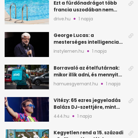
Ezt a fürdőnadrágot több
francia uszodában nem
fogadják el
drive.hu
1 napja
George Lucas: a
mesterséges intelligencia
lehet Hollywood következő
instylemen.hu
1 napja
lépése
Borravaló az ételfutárnak:
mikor illik adni, és mennyit
rendeléskor?
hamuesgyemant.hu
1 napja
Vitézy: 65 ezres jegyeladás
Balázs DJ-szettjére, mint
metró nélküli Puskás-meccs
444.hu
1 napja
Kegyetlen rend a 15. századi