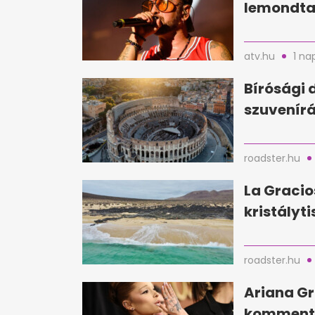
lemondta 
atv.hu
1 na
Bírósági 
szuvenírá
roadster.hu
La Gracio
kristályti
roadster.hu
Ariana Gr
kommente