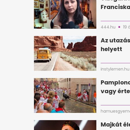
Franciska
444.hu
19 
Az utazás
helyett
instylemen.hu
Pamplona
vagy érte
hamuesgyema
Majkát é