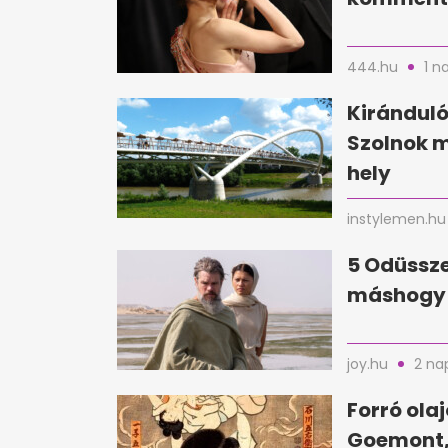
444.hu
1 n
Kirándul
Szolnok 
hely
instylemen.hu
5 Odüssze
máshogy 
joy.hu
2 na
Forró ola
Goemont,