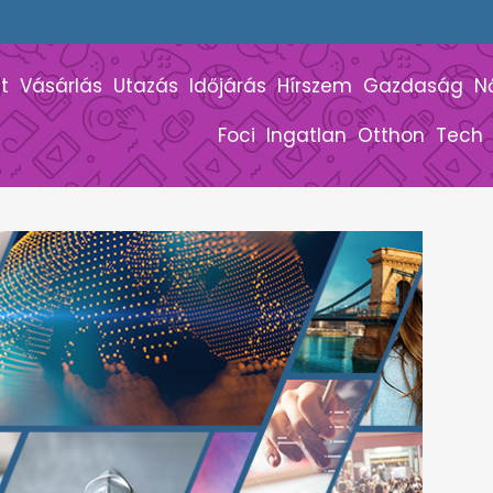
t
Vásárlás
Utazás
Időjárás
Hírszem
Gazdaság
N
Foci
Ingatlan
Otthon
Tech