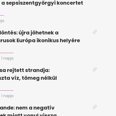
a sepsiszentgyörgyi koncertet
pja
döntés: újra jöhetnek a
rusok Európa ikonikus helyére
1 napja
sa rejtett strandja:
szta víz, tömeg nélkül
1 napja
ande: nem a negatív
k miatt vonul vissza