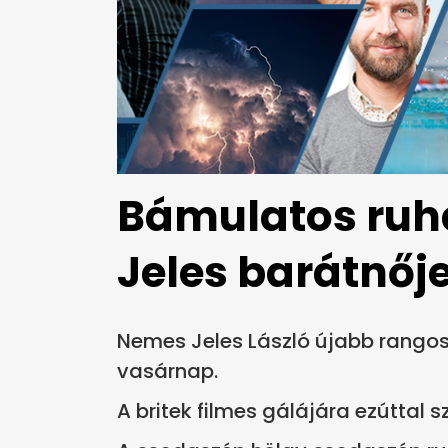
Bámulatos ru
Jeles barátnőj
Nemes Jeles László újabb rangos 
vasárnap.
A britek filmes gálájára ezúttal s