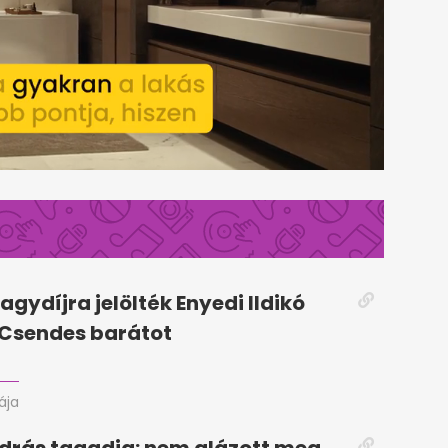
agydíjra jelölték Enyedi Ildikó
A Csendes barátot
rája