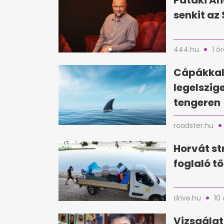
Pataki An
senkit az 
444.hu
1 ó
Cápákkal 
legelszig
tengeren
roadster.hu
Horvát st
foglaló tö
drive.hu
10 
Vizsgálat