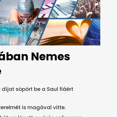
hában Nemes
e
díjat söpört be a Saul fiáért
zerelmét is magával vitte.