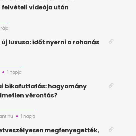
 felvételi videója után
órája
 új luxusa: időt nyerni a rohanás
1 napja
i bikafuttatás: hagyomány
lmetlen vérontás?
nt.hu
1 napja
letveszélyesen megfenyegették,