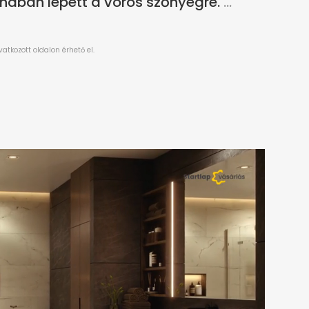
ában lépett a vörös szőnyegre.