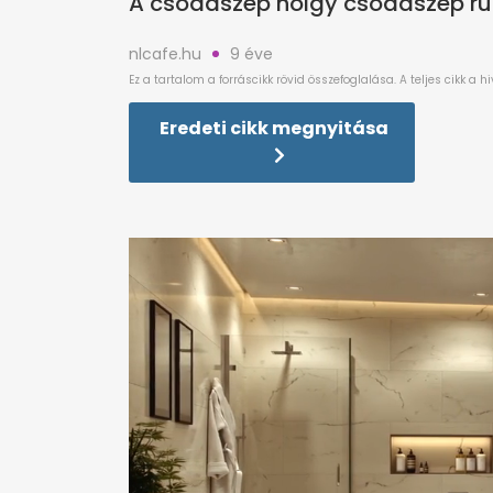
A csodaszép hölgy csodaszép ruh
nlcafe.hu
9 éve
Eredeti cikk megnyitása