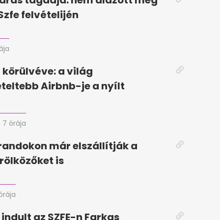
drás tagadja: nem alázott meg
Szfe felvételijén
rája
körülvéve: a világ
eteltebb Airbnb-je a nyílt
7 órája
randokon már elszállítják a
rölközőket is
órája
 indult az SZFE-n Farkas