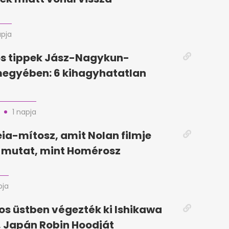
apja
ós tippek Jász-Nagykun-
megyében: 6 kihagyhatatlan
1 napja
ia-mítosz, amit Nolan filmje
mutat, mint Homérosz
pja
jos üstben végezték ki Ishikawa
 Japán Robin Hoodját