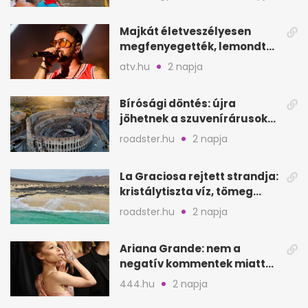
Majkát életveszélyesen
megfenyegették, lemondta
a sepsiszentgyörgyi
atv.hu
2 napja
koncertet
Bírósági döntés: újra
jöhetnek a szuvenírárusok
Európa ikonikus helyére
roadster.hu
2 napja
La Graciosa rejtett strandja:
kristálytiszta víz, tömeg
nélkül
roadster.hu
2 napja
Ariana Grande: nem a
negatív kommentek miatt
vonul vissza
444.hu
2 napja