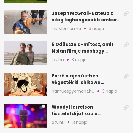
hely
Joseph McGrail-Bateup a
világ leghangosabb embere
lett Ausztráliából
instylemen.hu
3 napja
5 Odüsszeia-mítosz, amit
Nolan filmje máshogy
mutat, mint Homérosz
joy.hu
3 napja
Forró olajos üstben
végezték ki Ishikawa
Goemont, Japán Robin
hamuesgyemant.hu
3 napja
Hoodját
Woody Harrelson
tiszteletdíjat kap a
Szarajevói Filmfesztiválon
atv.hu
3 napja