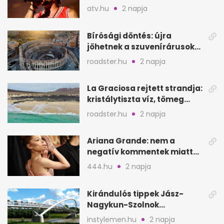
a sepsiszentgyörgyi
atv.hu
2 napja
koncertet
Bírósági döntés: újra
jöhetnek a szuvenírárusok
Európa ikonikus helyére
roadster.hu
2 napja
La Graciosa rejtett strandja:
kristálytiszta víz, tömeg
nélkül
roadster.hu
2 napja
Ariana Grande: nem a
negatív kommentek miatt
vonul vissza
444.hu
2 napja
Kirándulós tippek Jász-
Nagykun-Szolnok
megyében: 6 kihagyhatatlan
instylemen.hu
2 napja