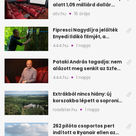
alatt 1,05 milliárd dollár
bevétel
atv.hu
16 órája
Fipresci Nagydíjra jelölték
Enyedi Ildikó filmjét, a
Csendes barátot
444.hu
1 napja
Pataki András tagadja: nem
alázott meg senkit az Szfe
felvételijén
444.hu
1 napja
Extrákból nincs hiány: új
korszakba lépett a soproni
Fagus Hotel
roadster.hu
1 napja
262 pilóta csoportos pert
indított a Ryanair ellen az