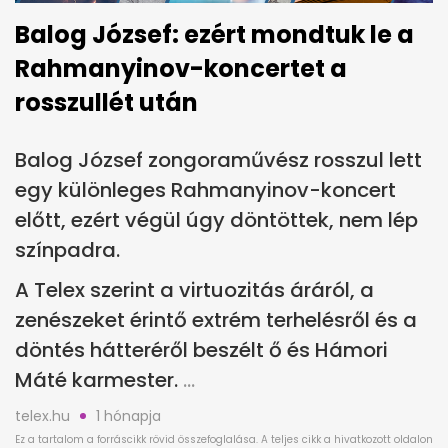
Balog József: ezért mondtuk le a
Rahmanyinov-koncertet a
rosszullét után
Balog József zongoraművész rosszul lett
egy különleges Rahmanyinov-koncert
előtt, ezért végül úgy döntöttek, nem lép
színpadra.
A Telex szerint a virtuozitás áráról, a
zenészeket érintő extrém terhelésről és a
döntés hátteréről beszélt ő és Hámori
Máté karmester.
telex.hu
1 hónapja