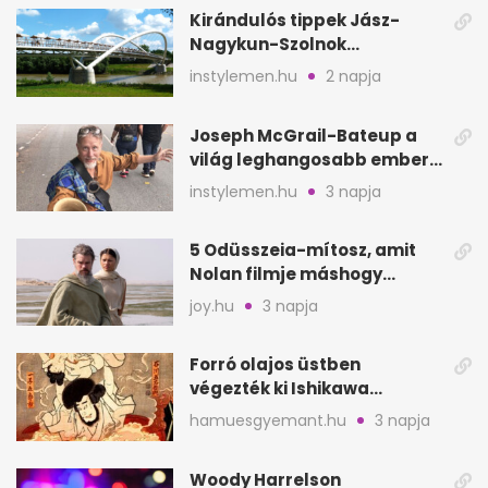
Kirándulós tippek Jász-
Nagykun-Szolnok
megyében: 6 kihagyhatatlan
instylemen.hu
2 napja
hely
Joseph McGrail-Bateup a
világ leghangosabb embere
lett Ausztráliából
instylemen.hu
3 napja
5 Odüsszeia-mítosz, amit
Nolan filmje máshogy
mutat, mint Homérosz
joy.hu
3 napja
Forró olajos üstben
végezték ki Ishikawa
Goemont, Japán Robin
hamuesgyemant.hu
3 napja
Hoodját
Woody Harrelson