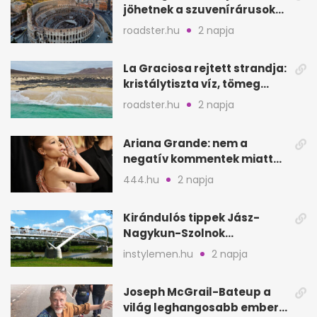
jöhetnek a szuvenírárusok
Európa ikonikus helyére
roadster.hu
2 napja
La Graciosa rejtett strandja:
kristálytiszta víz, tömeg
nélkül
roadster.hu
2 napja
Ariana Grande: nem a
negatív kommentek miatt
vonul vissza
444.hu
2 napja
Kirándulós tippek Jász-
Nagykun-Szolnok
megyében: 6 kihagyhatatlan
instylemen.hu
2 napja
hely
Joseph McGrail-Bateup a
világ leghangosabb embere