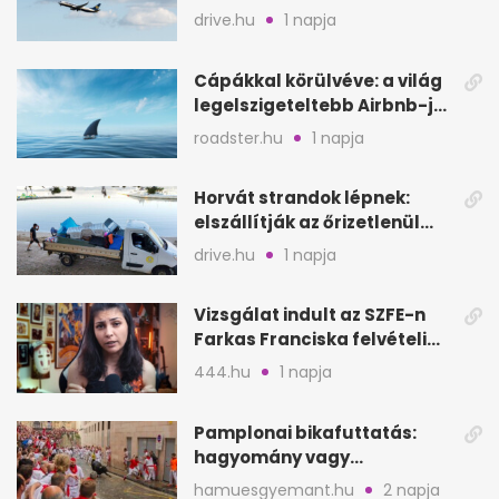
Egyesült Királyságban
drive.hu
1 napja
Cápákkal körülvéve: a világ
legelszigeteltebb Airbnb-je
a nyílt tengeren
roadster.hu
1 napja
Horvát strandok lépnek:
elszállítják az őrizetlenül
hagyott törölközőket
drive.hu
1 napja
Vizsgálat indult az SZFE-n
Farkas Franciska felvételi
videója után
444.hu
1 napja
Pamplonai bikafuttatás:
hagyomány vagy
értelmetlen vérontás?
hamuesgyemant.hu
2 napja