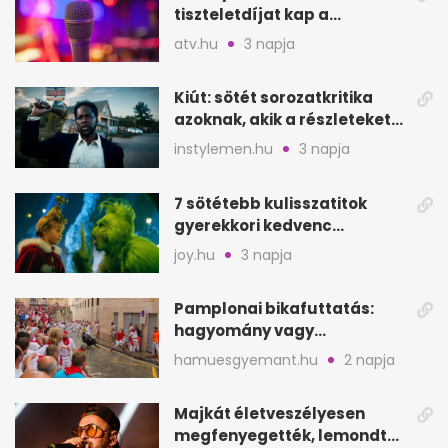
tiszteletdíjat kap a
Szarajevói Filmfesztiválon
atv.hu
3 napja
Kiút: sötét sorozatkritika
azoknak, akik a részleteket
keresik
instylemen.hu
3 napja
7 sötétebb kulisszatitok
gyerekkori kedvenc
filmjeinkről a Joy szerint
joy.hu
3 napja
Pamplonai bikafuttatás:
hagyomány vagy
értelmetlen vérontás?
hamuesgyemant.hu
2 napja
Majkát életveszélyesen
megfenyegették, lemondta