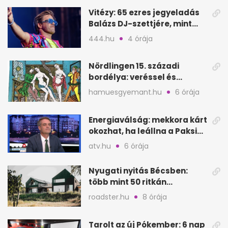
Vitézy: 65 ezres jegyeladás
Balázs DJ-szettjére, mint
Puskás teltház metró nélkül
444.hu
4 órája
Nördlingen 15. századi
bordélya: veréssel és
éheztetéssel tartották
hamuesgyemant.hu
6 órája
fogva a nőket
Energiaválság: mekkora kárt
okozhat, ha leállna a Paksi
Atomerőmű?
atv.hu
6 órája
Nyugati nyitás Bécsben:
több mint 50 ritkán
látogatható épület
roadster.hu
8 órája
megnyílik
Tarolt az új Pókember: 6 nap