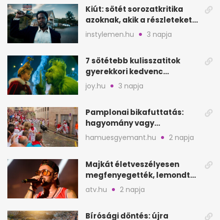
Kiút: sötét sorozatkritika
azoknak, akik a részleteket
keresik
instylemen.hu
3 napja
7 sötétebb kulisszatitok
gyerekkori kedvenc
filmjeinkről a Joy szerint
joy.hu
3 napja
Pamplonai bikafuttatás:
hagyomány vagy
értelmetlen vérontás?
hamuesgyemant.hu
2 napja
Majkát életveszélyesen
megfenyegették, lemondta
a sepsiszentgyörgyi
atv.hu
2 napja
koncertet
Bírósági döntés: újra