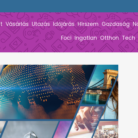
t
Vásárlás
Utazás
Időjárás
Hírszem
Gazdaság
N
Foci
Ingatlan
Otthon
Tech