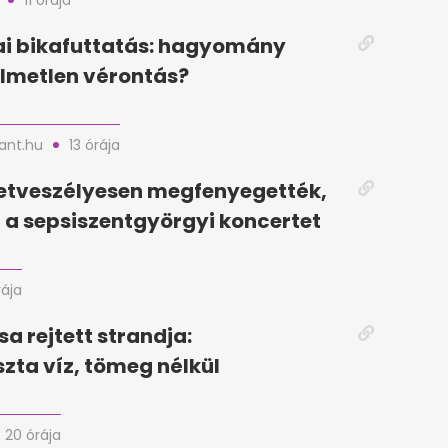
11 órája
i bikafuttatás: hagyomány
lmetlen vérontás?
nt.hu
13 órája
letveszélyesen megfenyegették,
a sepsiszentgyörgyi koncertet
rája
sa rejtett strandja:
szta víz, tömeg nélkül
20 órája