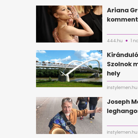
Ariana Gr
kommente
444.hu
1 n
Kirándul
Szolnok 
hely
instylemen.hu
Joseph Mc
leghangos
instylemen.hu