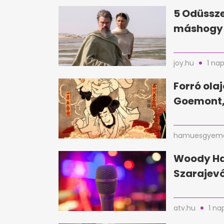
5 Odüssze
máshogy 
joy.hu
1 nap
Forró ola
Goemont,
hamuesgyema
Woody Har
Szarajevó
atv.hu
1 na