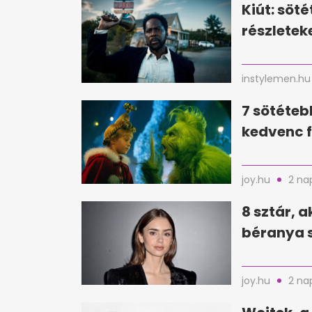
Kiút: söté
részletek
instylemen.hu
7 sötéteb
kedvenc f
joy.hu
2 na
8 sztár, a
béranya s
joy.hu
2 na