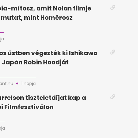
ia-mítosz, amit Nolan filmje
mutat, mint Homérosz
ja
jos üstben végezték ki Ishikawa
 Japán Robin Hoodját
nt.hu
1 napja
relson tiszteletdíjat kap a
i Filmfesztiválon
pja