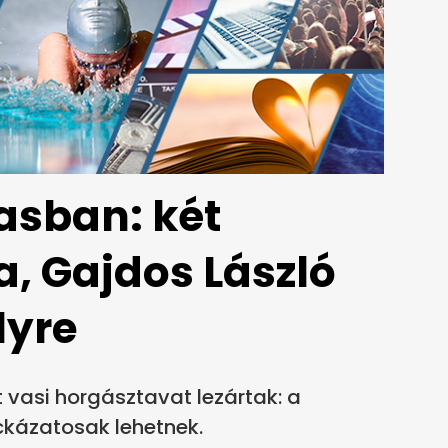
Vasban: két
a, Gajdos László
lyre
 vasi horgásztavat lezártak: a
ckázatosak lehetnek.