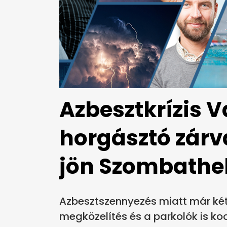
Azbesztkrízis 
horgásztó zárv
jön Szombathe
Azbesztszennyezés miatt már két
megközelítés és a parkolók is ko