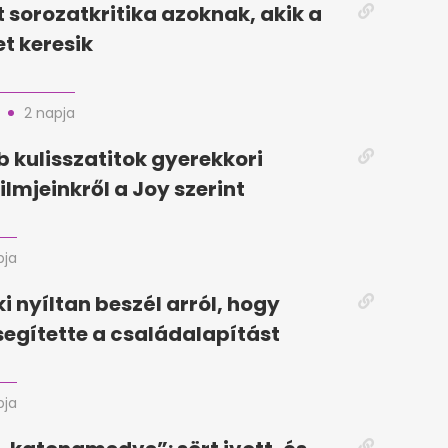
t sorozatkritika azoknak, akik a
et keresik
2 napja
b kulisszatitok gyerekkori
ilmjeinkről a Joy szerint
pja
ki nyíltan beszél arról, hogy
egítette a családalapítást
pja