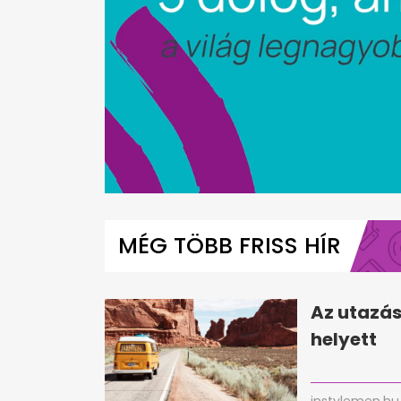
0
seconds
of
MÉG TÖBB FRISS HÍR
47
seconds
Volume
0%
Az utazás
helyett