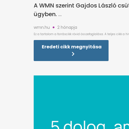
A WMN szerint Gajdos László csü
ügyben.
wmn.hu
2 hónapja
Eredeti cikk megnyitása