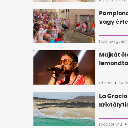
instylemen.hu
Pamplona
vagy érte
hamuesgyema
Majkát é
lemondta 
atv.hu
14 ó
La Gracio
kristályti
roadster.hu