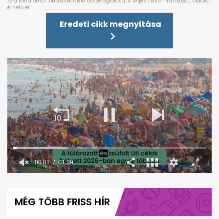
Eredeti cikk megnyitása
00:02
01:39
0
seconds
of
MÉG TÖBB FRISS HÍR
1
minute,
39