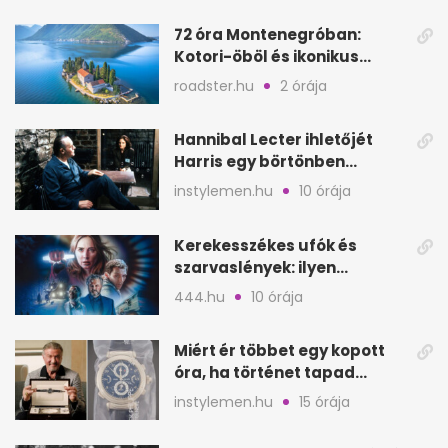
seconds
72 óra Montenegróban:
Kotori-öböl és ikonikus
tengerpart 3 nap alatt
roadster.hu
2 órája
Hannibal Lecter ihletőjét
Harris egy börtönben
ismerte meg
instylemen.hu
10 órája
Kerekesszékes ufók és
szarvaslények: ilyen
Spielberg új filmje
444.hu
10 órája
Miért ér többet egy kopott
óra, ha történet tapad
hozzá?
instylemen.hu
15 órája