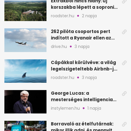
Extrákból nincs hiány: új
korszakba lépett a soproni
Fagus Hotel
roadster.hu
2 napja
262 pilóta csoportos pert
indított a Ryanair ellen az
Egyesült Királyságban
drive.hu
3 napja
Cápákkal körülvéve: a világ
legelszigeteltebb Airbnb-je
a nyílt tengeren
roadster.hu
3 napja
George Lucas: a
mesterséges intelligencia
lehet Hollywood következő
instylemen.hu
1 napja
lépése
Borravaló az ételfutárnak:
mikor illik adni, és mennyit