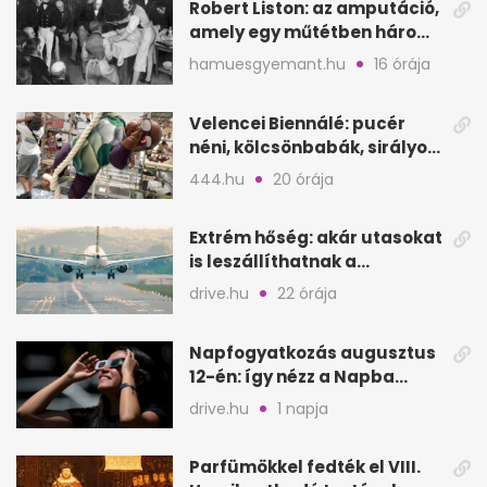
Robert Liston: az amputáció,
amely egy műtétben három
életet követelt
hamuesgyemant.hu
16 órája
Velencei Biennálé: pucér
néni, kölcsönbabák, sirályok,
és kész a családi program
444.hu
20 órája
Extrém hőség: akár utasokat
is leszállíthatnak a
repülőgépről
drive.hu
22 órája
Napfogyatkozás augusztus
12-én: így nézz a Napba
biztonságosan
drive.hu
1 napja
Parfümökkel fedték el VIII.