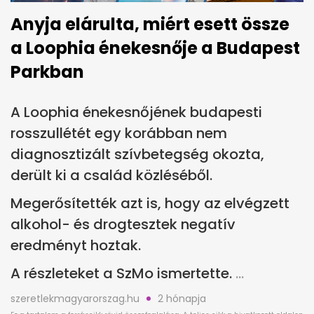
Anyja elárulta, miért esett össze
a Loophia énekesnője a Budapest
Parkban
A Loophia énekesnőjének budapesti
rosszullétét egy korábban nem
diagnosztizált szívbetegség okozta,
derült ki a család közléséből.
Megerősítették azt is, hogy az elvégzett
alkohol- és drogtesztek negatív
eredményt hoztak.
A részleteket a SzMo ismertette.
szeretlekmagyarorszag.hu
2 hónapja