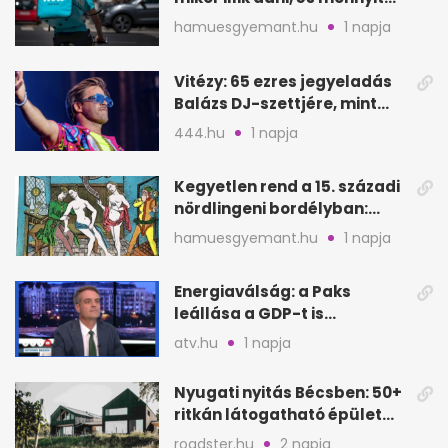
rendeléskor?
hamuesgyemant.hu
1 napja
Vitézy: 65 ezres jegyeladás
Balázs DJ-szettjére, mint
metró nélküli Puskás-meccs
444.hu
1 napja
Kegyetlen rend a 15. századi
nördlingeni bordélyban:
verés, éheztetés
hamuesgyemant.hu
1 napja
Energiaválság: a Paks
leállása a GDP-t is
megütheti, int az
atv.hu
1 napja
Oeconomus
Nyugati nyitás Bécsben: 50+
ritkán látogatható épület
nyílik meg
roadster.hu
2 napja