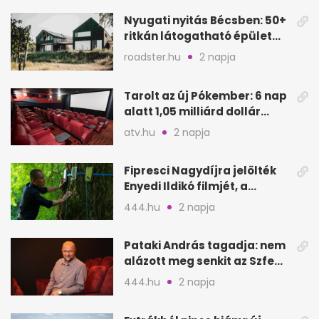
Nyugati nyitás Bécsben: 50+
ritkán látogatható épület
nyílik meg
roadster.hu
2 napja
Tarolt az új Pókember: 6 nap
alatt 1,05 milliárd dollár
bevétel
atv.hu
2 napja
Fipresci Nagydíjra jelölték
Enyedi Ildikó filmjét, a
Csendes barátot
444.hu
2 napja
Pataki András tagadja: nem
alázott meg senkit az Szfe
felvételijén
444.hu
2 napja