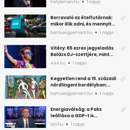
instylemen.hu
1 napja
lépése
Borravaló az ételfutárnak:
mikor illik adni, és mennyit
rendeléskor?
hamuesgyemant.hu
1 napja
Vitézy: 65 ezres jegyeladás
Balázs DJ-szettjére, mint
metró nélküli Puskás-meccs
444.hu
1 napja
Kegyetlen rend a 15. századi
nördlingeni bordélyban:
verés, éheztetés
hamuesgyemant.hu
1 napja
Energiaválság: a Paks
leállása a GDP-t is
megütheti, int az
atv.hu
1 napja
Oeconomus