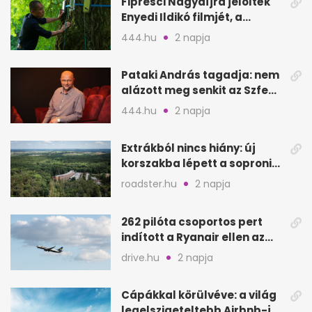
Fipresci Nagydíjra jelölték
Enyedi Ildikó filmjét, a
Csendes barátot
444.hu
2 napja
Pataki András tagadja: nem
alázott meg senkit az Szfe
felvételijén
444.hu
2 napja
Extrákból nincs hiány: új
korszakba lépett a soproni
Fagus Hotel
roadster.hu
2 napja
262 pilóta csoportos pert
indított a Ryanair ellen az
Egyesült Királyságban
drive.hu
2 napja
Cápákkal körülvéve: a világ
legelszigeteltebb Airbnb-je