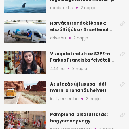
a nyílt tengeren
roadster.hu
2 napja
Horvát strandok lépnek:
elszállítják az őrizetlenül
hagyott törölközőket
drive.hu
2 napja
Vizsgálat indult az SZFE-n
Farkas Franciska felvételi
videója után
444.hu
3 napja
Az utazás új luxusa: időt
nyerni a rohanás helyett
instylemen.hu
3 napja
Pamplonai bikafuttatás:
hagyomány vagy
értelmetlen vérontás?