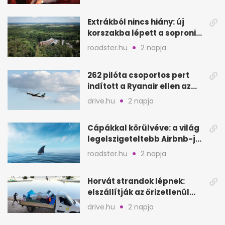
Extrákból nincs hiány: új
korszakba lépett a soproni
Fagus Hotel
roadster.hu
2 napja
262 pilóta csoportos pert
indított a Ryanair ellen az
Egyesült Királyságban
drive.hu
2 napja
Cápákkal körülvéve: a világ
legelszigeteltebb Airbnb-je
a nyílt tengeren
roadster.hu
2 napja
Horvát strandok lépnek:
elszállítják az őrizetlenül
hagyott törölközőket
drive.hu
2 napja