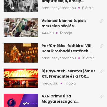
amputációja, amely
állítólag három életet
hamuesgyemant.hu
8 órája
követelt
Velencei biennálé: pisis
meztelen néni és
kölcsönbabák, sirályok közt
444.hu
12 órája
Parfümökkel fedték el VIII.
Henrik rothadó testének
szagát
hamuesgyemant.hu
16 órája
Új Baywatch-sorozat jön: az
RTL Fremantle és a FOX
készíti
media1.hu
1 napja
AXN Crime újra
Magyarországon:
szeptembertől a Viasat Film