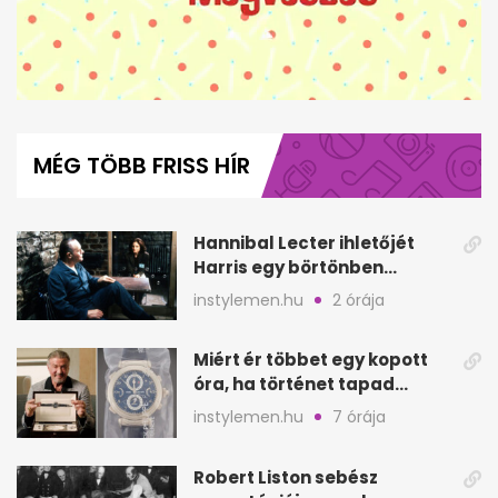
0
of
6
MÉG TÖBB FRISS HÍR
minutes,
38
seconds
Hannibal Lecter ihletőjét
Harris egy börtönben
ismerte meg
instylemen.hu
2 órája
Miért ér többet egy kopott
óra, ha történet tapad
hozzá?
instylemen.hu
7 órája
Robert Liston sebész