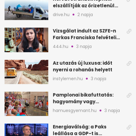
elszállítják az őrizetlenül
hagyott törölközőket
drive.hu
2 napja
Vizsgálat indult az SZFE-n
Farkas Franciska felvételi
videója után
444.hu
3 napja
Az utazás új luxusa: időt
nyerni a rohanás helyett
instylemen.hu
3 napja
Pamplonai bikafuttatás:
hagyomány vagy
értelmetlen vérontás?
hamuesgyemant.hu
3 napja
Energiaválság: a Paks
leállása a GDP-t is