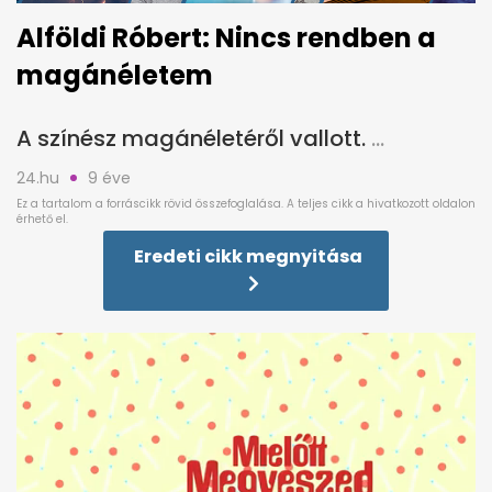
Alföldi Róbert: Nincs rendben a
magánéletem
A színész magánéletéről vallott.
24.hu
9 éve
Eredeti cikk megnyitása