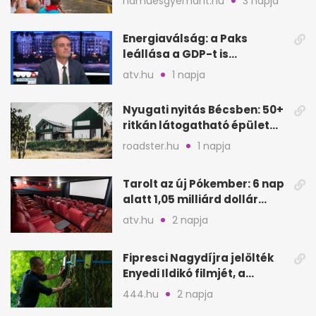
hamuesgyemant.hu
3 napja
Energiaválság: a Paks
leállása a GDP-t is
megütheti, int az
atv.hu
1 napja
Oeconomus
Nyugati nyitás Bécsben: 50+
ritkán látogatható épület
nyílik meg
roadster.hu
1 napja
Tarolt az új Pókember: 6 nap
alatt 1,05 milliárd dollár
bevétel
atv.hu
2 napja
Fipresci Nagydíjra jelölték
Enyedi Ildikó filmjét, a
Csendes barátot
444.hu
2 napja