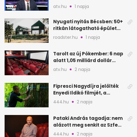
megütheti, int az
atv.hu
1 napja
Oeconomus
Nyugati nyitás Bécsben: 50+
ritkán látogatható épület
nyílik meg
roadster.hu
1 napja
Tarolt az új Pókember: 6 nap
alatt 1,05 milliárd dollár
bevétel
atv.hu
2 napja
Fipresci Nagydíjra jelölték
Enyedi Ildikó filmjét, a
Csendes barátot
444.hu
2 napja
Pataki András tagadja: nem
alázott meg senkit az Szfe
felvételijén
444.hu
2 napja