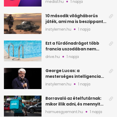
media1.hu
1 napja
helyén
10 második világháborús
játék, ami ma is beszippant
a képernyő elé
instylemen.hu
1 napja
Ezt a fürdőnadrágot több
francia uszodában nem
fogadják el
drive.hu
1 napja
George Lucas: a
mesterséges intelligencia
lehet Hollywood következő
instylemen.hu
1 napja
lépése
Borravaló az ételfutárnak:
mikor illik adni, és mennyit
rendeléskor?
hamuesgyemant.hu
1 napja