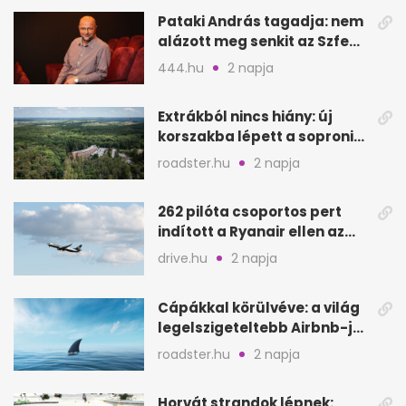
Pataki András tagadja: nem
alázott meg senkit az Szfe
felvételijén
444.hu
2 napja
Extrákból nincs hiány: új
korszakba lépett a soproni
Fagus Hotel
roadster.hu
2 napja
262 pilóta csoportos pert
indított a Ryanair ellen az
Egyesült Királyságban
drive.hu
2 napja
Cápákkal körülvéve: a világ
legelszigeteltebb Airbnb-je
a nyílt tengeren
roadster.hu
2 napja
Horvát strandok lépnek: