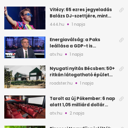
Vitézy: 65 ezres jegyeladás
Balázs DJ-szettjére, mint
metró nélküli Puskás-meccs
444.hu
1 napja
Energiaválság: a Paks
leállása a GDP-t is
megütheti, int az
atv.hu
1 napja
Oeconomus
Nyugati nyitás Bécsben: 50+
ritkán látogatható épület
nyílik meg
roadster.hu
1 napja
Tarolt az új Pókember: 6 nap
alatt 1,05 milliárd dollár
bevétel
atv.hu
2 napja