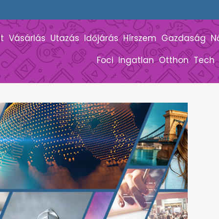
t
Vásárlás
Utazás
Időjárás
Hírszem
Gazdaság
N
Foci
Ingatlan
Otthon
Tech