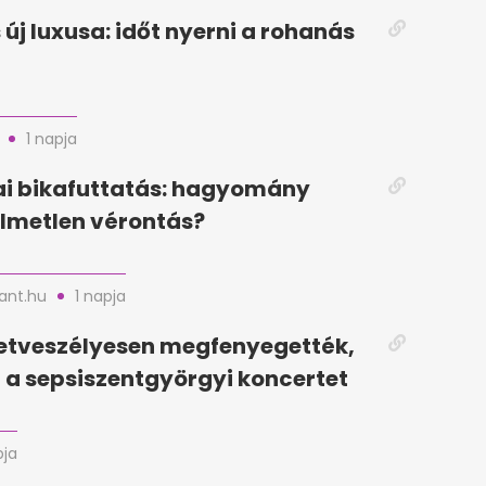
 új luxusa: időt nyerni a rohanás
1 napja
i bikafuttatás: hagyomány
lmetlen vérontás?
nt.hu
1 napja
letveszélyesen megfenyegették,
a sepsiszentgyörgyi koncertet
pja