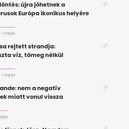
döntés: újra jöhetnek a
rusok Európa ikonikus helyére
1 napja
sa rejtett strandja:
szta víz, tömeg nélkül
1 napja
ande: nem a negatív
k miatt vonul vissza
apja