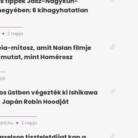
ós tippek Jász-Nagykun-
megyében: 6 kihagyhatatlan
2 napja
ia-mítosz, amit Nolan filmje
mutat, mint Homérosz
pja
jos üstben végezték ki Ishikawa
 Japán Robin Hoodját
nt.hu
2 napja
relson tiszteletdíjat kap a