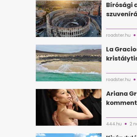
Bírósági 
szuvenírá
roadster.hu
La Gracio
kristályti
roadster.hu
Ariana Gr
kommente
444.hu
2 n