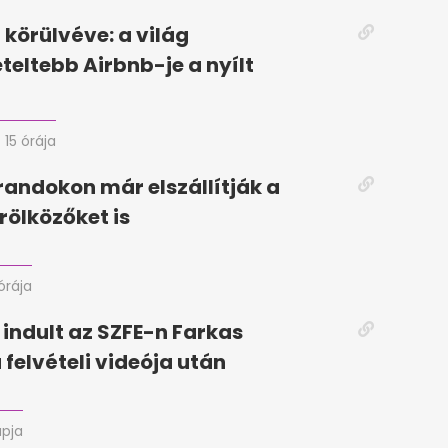
körülvéve: a világ
eteltebb Airbnb-je a nyílt
15 órája
randokon már elszállítják a
rölközőket is
órája
 indult az SZFE-n Farkas
 felvételi videója után
apja