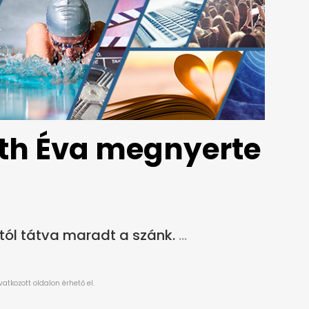
áth Éva megnyerte
tól tátva maradt a szánk.