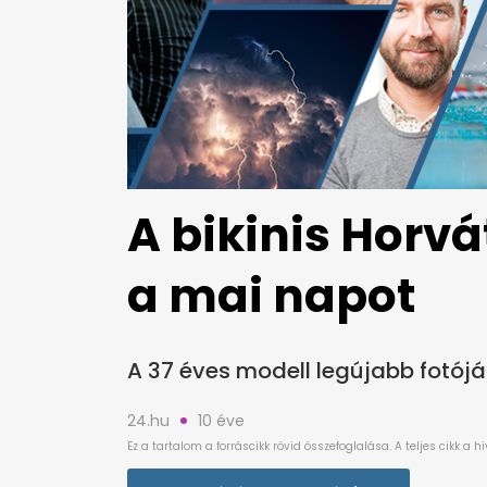
A bikinis Horv
a mai napot
A 37 éves modell legújabb fotójá
24.hu
10 éve