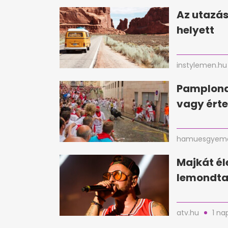
Az utazás
helyett
instylemen.hu
Pamplona
vagy érte
hamuesgyema
Majkát é
lemondta 
atv.hu
1 na