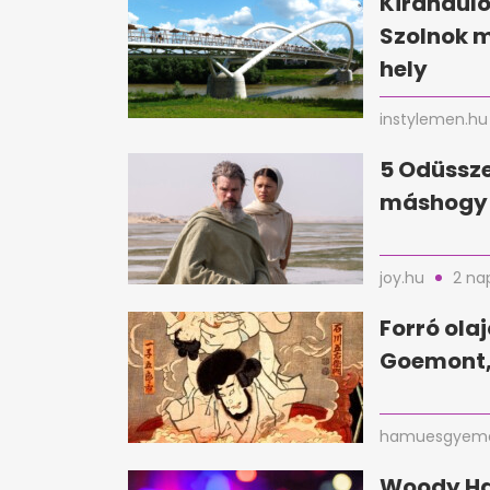
Kirándul
Szolnok 
hely
instylemen.hu
5 Odüssze
máshogy 
joy.hu
2 na
Forró ola
Goemont,
hamuesgyema
Woody Har