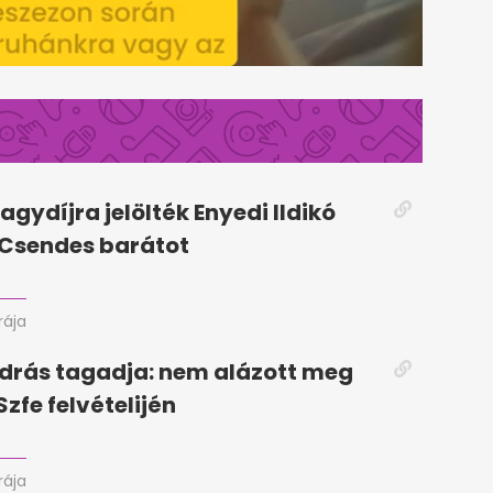
agydíjra jelölték Enyedi Ildikó
A Csendes barátot
rája
drás tagadja: nem alázott meg
Szfe felvételijén
rája