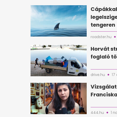
Cápákkal 
legelszig
tengeren
roadster.hu
Horvát st
foglaló tö
drive.hu
17 
Vizsgálat
Franciska
444.hu
1 n