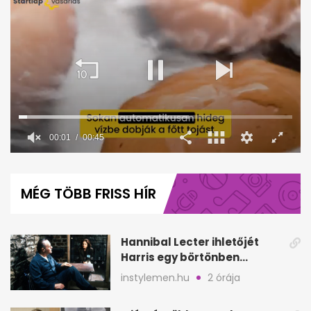
00:02
00:45
0
seconds
of
MÉG TÖBB FRISS HÍR
45
seconds
Hannibal Lecter ihletőjét
Harris egy börtönben
ismerte meg
instylemen.hu
2 órája