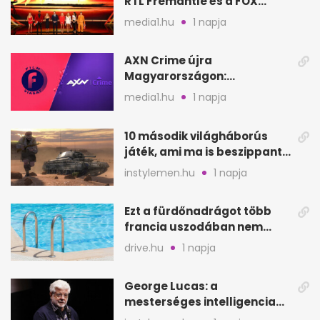
RTL Fremantle és a FOX
készíti
media1.hu
1 napja
AXN Crime újra
Magyarországon:
szeptembertől a Viasat Film
media1.hu
1 napja
helyén
10 második világháborús
játék, ami ma is beszippant
a képernyő elé
instylemen.hu
1 napja
Ezt a fürdőnadrágot több
francia uszodában nem
fogadják el
drive.hu
1 napja
George Lucas: a
mesterséges intelligencia
lehet Hollywood következő