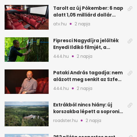
Tarolt az új Pókember: 6 nap
alatt 1,05 milliárd dollár
bevétel
atv.hu
2 napja
Fipresci Nagydíjra jelölték
Enyedi Ildikó filmjét, a
Csendes barátot
444.hu
2 napja
Pataki András tagadja: nem
alázott meg senkit az Szfe
felvételijén
444.hu
2 napja
Extrákból nincs hiány: új
korszakba lépett a soproni
Fagus Hotel
roadster.hu
2 napja