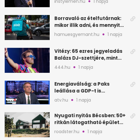
instylemen.hu
1 napja
lépése
Borravaló az ételfutárnak:
mikor illik adni, és mennyit
rendeléskor?
hamuesgyemant.hu
1 napja
Vitézy: 65 ezres jegyeladás
Balázs DJ-szettjére, mint
metró nélküli Puskás-meccs
444.hu
1 napja
Energiaválság: a Paks
leállása a GDP-t is
megütheti, int az
atv.hu
1 napja
Oeconomus
Nyugati nyitás Bécsben: 50+
ritkán látogatható épület
nyílik meg
roadster.hu
1 napja