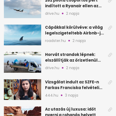
262 pilóta csoportos pert
indított a Ryanair ellen az
Egyesült Királyságban
drive.hu
2 napja
Cápákkal körülvéve: a világ
legelszigeteltebb Airbnb-je
a nyílt tengeren
roadster.hu
2 napja
Horvát strandok lépnek:
elszállítják az őrizetlenül
hagyott törölközőket
drive.hu
2 napja
Vizsgálat indult az SZFE-n
Farkas Franciska felvételi
videója után
444.hu
3 napja
Az utazás új luxusa: időt
nyerni a rohanás helyett