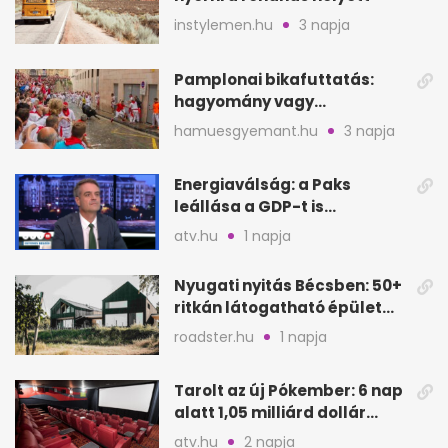
instylemen.hu
3 napja
Pamplonai bikafuttatás:
hagyomány vagy
értelmetlen vérontás?
hamuesgyemant.hu
3 napja
Energiaválság: a Paks
leállása a GDP-t is
megütheti, int az
atv.hu
1 napja
Oeconomus
Nyugati nyitás Bécsben: 50+
ritkán látogatható épület
nyílik meg
roadster.hu
1 napja
Tarolt az új Pókember: 6 nap
alatt 1,05 milliárd dollár
bevétel
atv.hu
2 napja