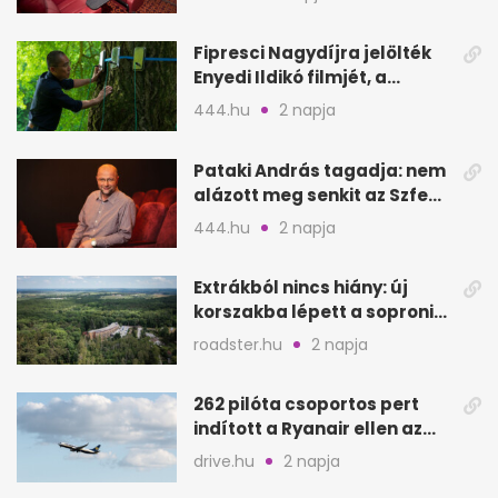
Fipresci Nagydíjra jelölték
Enyedi Ildikó filmjét, a
Csendes barátot
444.hu
2 napja
Pataki András tagadja: nem
alázott meg senkit az Szfe
felvételijén
444.hu
2 napja
Extrákból nincs hiány: új
korszakba lépett a soproni
Fagus Hotel
roadster.hu
2 napja
262 pilóta csoportos pert
indított a Ryanair ellen az
Egyesült Királyságban
drive.hu
2 napja