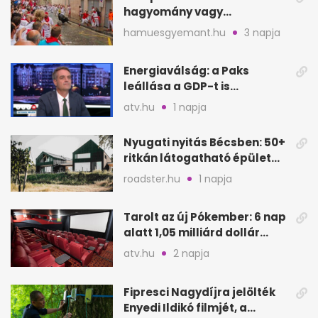
hagyomány vagy
értelmetlen vérontás?
hamuesgyemant.hu
3 napja
Energiaválság: a Paks
leállása a GDP-t is
megütheti, int az
atv.hu
1 napja
Oeconomus
Nyugati nyitás Bécsben: 50+
ritkán látogatható épület
nyílik meg
roadster.hu
1 napja
Tarolt az új Pókember: 6 nap
alatt 1,05 milliárd dollár
bevétel
atv.hu
2 napja
Fipresci Nagydíjra jelölték
Enyedi Ildikó filmjét, a