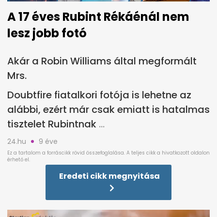
A 17 éves Rubint Rékáénál nem
lesz jobb fotó
Akár a Robin Williams által megformált
Mrs.
Doubtfire fiatalkori fotója is lehetne az
alábbi, ezért már csak emiatt is hatalmas
tisztelet Rubintnak
24.hu
9 éve
Eredeti cikk megnyitása