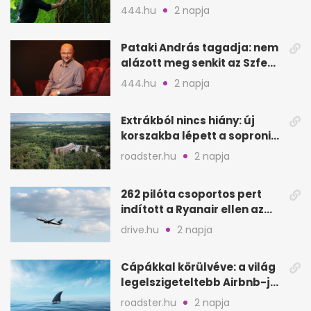
Csendes barátot
444.hu
2 napja
Pataki András tagadja: nem
alázott meg senkit az Szfe
felvételijén
444.hu
2 napja
Extrákból nincs hiány: új
korszakba lépett a soproni
Fagus Hotel
roadster.hu
2 napja
262 pilóta csoportos pert
indított a Ryanair ellen az
Egyesült Királyságban
drive.hu
2 napja
Cápákkal körülvéve: a világ
legelszigeteltebb Airbnb-je
a nyílt tengeren
roadster.hu
2 napja