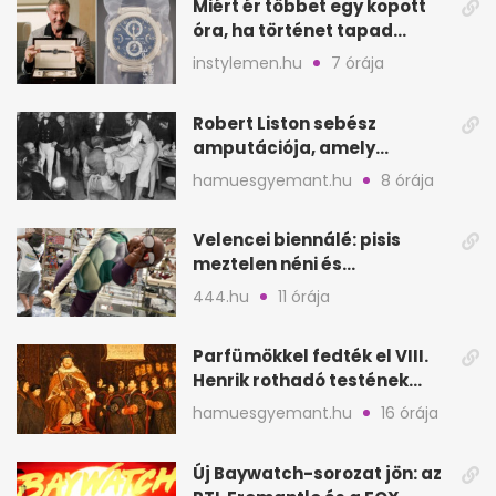
Miért ér többet egy kopott
óra, ha történet tapad
hozzá?
instylemen.hu
7 órája
Robert Liston sebész
amputációja, amely
állítólag három életet
hamuesgyemant.hu
8 órája
követelt
Velencei biennálé: pisis
meztelen néni és
kölcsönbabák, sirályok közt
444.hu
11 órája
Parfümökkel fedték el VIII.
Henrik rothadó testének
szagát
hamuesgyemant.hu
16 órája
Új Baywatch-sorozat jön: az