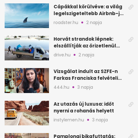
Cápákkal körülvéve: a világ
legelszigeteltebb Airbnb-je
a nyílt tengeren
roadster.hu
2 napja
Horvát strandok lépnek:
elszállítják az őrizetlenül
hagyott törölközőket
drive.hu
2 napja
Vizsgálat indult az SZFE-n
Farkas Franciska felvételi
videója után
444.hu
3 napja
Az utazás új luxusa: időt
nyerni a rohanás helyett
instylemen.hu
3 napja
Pamplonai bikafuttatás: