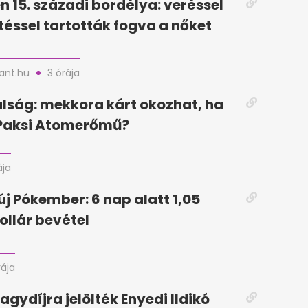
n 15. századi bordélya: veréssel
téssel tartották fogva a nőket
nt.hu
3 órája
lság: mekkora kárt okozhat, ha
 Paksi Atomerőmű?
ája
új Pókember: 6 nap alatt 1,05
ollár bevétel
rája
agydíjra jelölték Enyedi Ildikó