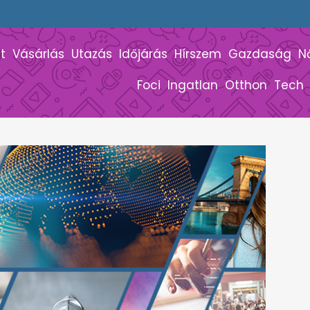
t
Vásárlás
Utazás
Időjárás
Hírszem
Gazdaság
N
Foci
Ingatlan
Otthon
Tech