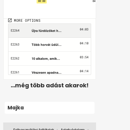
...még több adást akarok!
Majka
Felhasználási feltételek
Adatvédelem