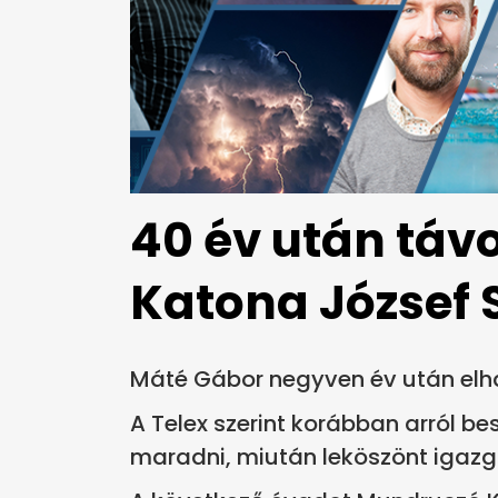
40 év után táv
Katona József 
Máté Gábor negyven év után elha
A Telex szerint korábban arról be
maradni, miután leköszönt igazg