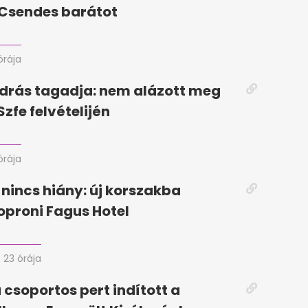
a Csendes barátot
órája
drás tagadja: nem alázott meg
Szfe felvételijén
órája
 nincs hiány: új korszakba
soproni Fagus Hotel
23 órája
 csoportos pert indított a