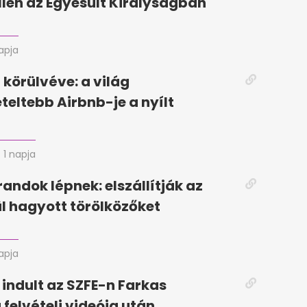
llen az Egyesült Királyságban
napja
körülvéve: a világ
eteltebb Airbnb-je a nyílt
1 napja
randok lépnek: elszállítják az
ül hagyott törölközőket
napja
 indult az SZFE-n Farkas
 felvételi videója után