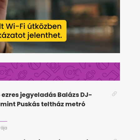
5 ezres jegyeladás Balázs DJ-
, mint Puskás teltház metró
rája