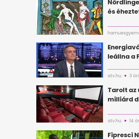
Nördlinge
és éhezte
hamuesgyema
Energiavá
leállna a
atv.hu
3 ór
Tarolt az 
milliárd d
atv.hu
14 ó
Fipresci N