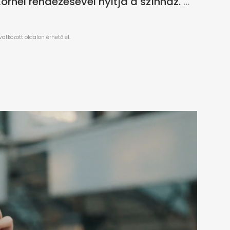
rnél rendezésével nyitja a színház.