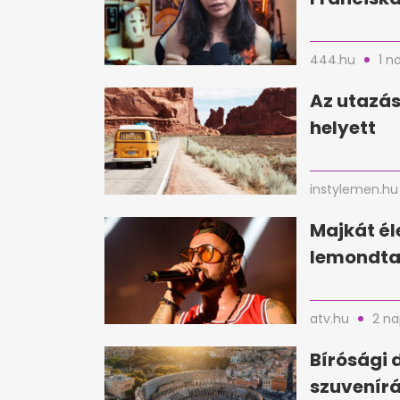
444.hu
1 n
Az utazás
helyett
instylemen.hu
Majkát é
lemondta 
atv.hu
2 na
Bírósági 
szuvenírá