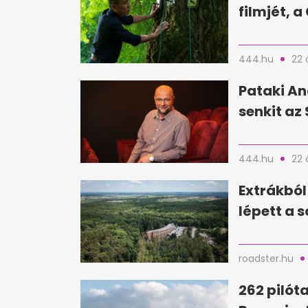
filmjét, 
444.hu
22 
Pataki An
senkit az 
444.hu
22 
Extrákból
lépett a 
roadster.hu
262 pilóta