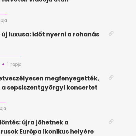
apja
 új luxusa: időt nyerni a rohanás
1 napja
letveszélyesen megfenyegették,
a sepsiszentgyörgyi koncertet
pja
döntés: újra jöhetnek a
rusok Európa ikonikus helyére