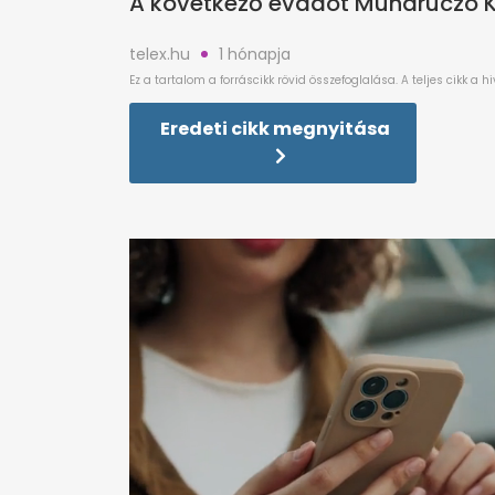
A következő évadot Mundruczó Ko
telex.hu
1 hónapja
Eredeti cikk megnyitása