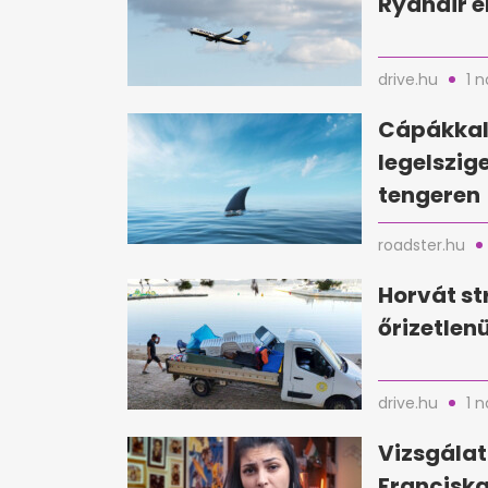
Ryanair e
drive.hu
1 
Cápákkal 
legelszig
tengeren
roadster.hu
Horvát st
őrizetlen
drive.hu
1 
Vizsgálat
Franciska