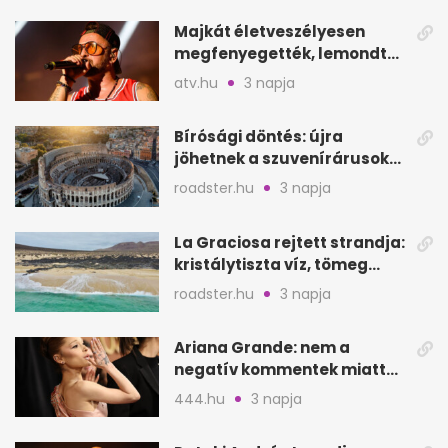
Majkát életveszélyesen
megfenyegették, lemondta
a sepsiszentgyörgyi
atv.hu
3 napja
koncertet
Bírósági döntés: újra
jöhetnek a szuvenírárusok
Európa ikonikus helyére
roadster.hu
3 napja
La Graciosa rejtett strandja:
kristálytiszta víz, tömeg
nélkül
roadster.hu
3 napja
Ariana Grande: nem a
negatív kommentek miatt
vonul vissza
444.hu
3 napja