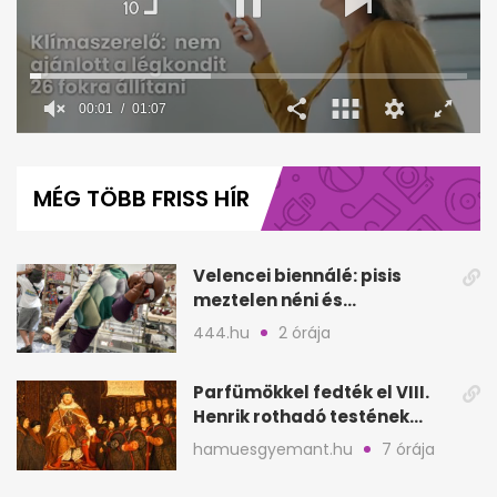
00:02
01:07
0
seconds
of
MÉG TÖBB FRISS HÍR
1
minute,
7
seconds
Velencei biennálé: pisis
meztelen néni és
kölcsönbabák, sirályok közt
444.hu
2 órája
Parfümökkel fedték el VIII.
Henrik rothadó testének
szagát
hamuesgyemant.hu
7 órája