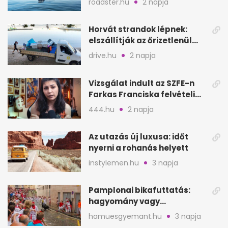
roadster.hu
2 napja
Horvát strandok lépnek:
elszállítják az őrizetlenül
hagyott törölközőket
drive.hu
2 napja
Vizsgálat indult az SZFE-n
Farkas Franciska felvételi
videója után
444.hu
2 napja
Az utazás új luxusa: időt
nyerni a rohanás helyett
instylemen.hu
3 napja
Pamplonai bikafuttatás:
hagyomány vagy
értelmetlen vérontás?
hamuesgyemant.hu
3 napja