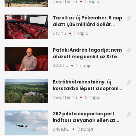
roadster.hu
1 napja
Tarolt az új Pókember: 6 nap
alatt 1,05 milliárd dollár
bevétel
atv.hu
1 napja
Pataki András tagadja: nem
alázott meg senkit az Szfe
felvételijén
444.hu
2 napja
Extrákból nincs hiány: új
korszakba lépett a soproni
Fagus Hotel
roadster.hu
2 napja
262 pilóta csoportos pert
indított a Ryanair ellen az
Egyesült Királyságban
drive.hu
2 napja