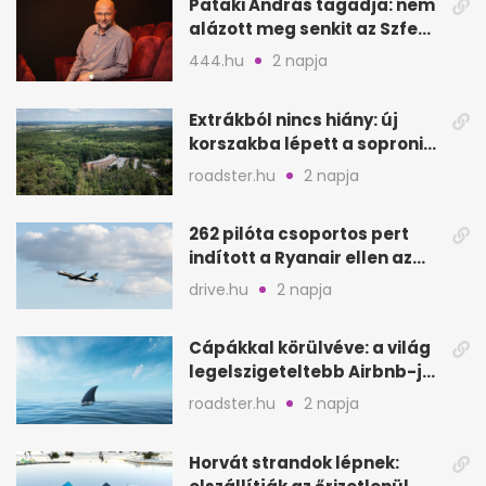
Pataki András tagadja: nem
alázott meg senkit az Szfe
felvételijén
444.hu
2 napja
Extrákból nincs hiány: új
korszakba lépett a soproni
Fagus Hotel
roadster.hu
2 napja
262 pilóta csoportos pert
indított a Ryanair ellen az
Egyesült Királyságban
drive.hu
2 napja
Cápákkal körülvéve: a világ
legelszigeteltebb Airbnb-je
a nyílt tengeren
roadster.hu
2 napja
Horvát strandok lépnek: