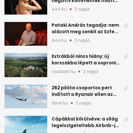
negatív kommentek miatt
vonul vissza
444.hu
3 napja
Pataki András tagadja: nem
alázott meg senkit az Szfe
felvételijén
444.hu
2 napja
Extrákból nincs hiány: új
korszakba lépett a soproni
Fagus Hotel
roadster.hu
2 napja
262 pilóta csoportos pert
indított a Ryanair ellen az
Egyesült Királyságban
drive.hu
2 napja
Cápákkal körülvéve: a világ
legelszigeteltebb Airbnb-je
a nyílt tengeren