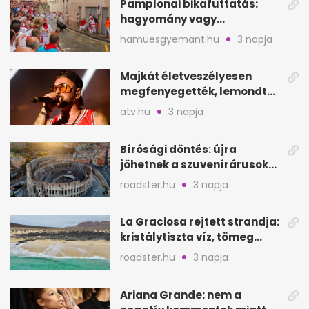
Pamplonai bikafuttatás:
hagyomány vagy
értelmetlen vérontás?
hamuesgyemant.hu
3 napja
Majkát életveszélyesen
megfenyegették, lemondta
a sepsiszentgyörgyi
atv.hu
3 napja
koncertet
Bírósági döntés: újra
jöhetnek a szuvenírárusok
Európa ikonikus helyére
roadster.hu
3 napja
La Graciosa rejtett strandja:
kristálytiszta víz, tömeg
nélkül
roadster.hu
3 napja
Ariana Grande: nem a