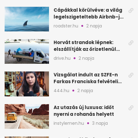
Cápákkal körülvéve: a világ
legelszigeteltebb Airbnb-je
a nyílt tengeren
roadster.hu
2 napja
Horvát strandok lépnek:
elszállítják az őrizetlenül
hagyott törölközőket
drive.hu
2 napja
Vizsgálat indult az SZFE-n
Farkas Franciska felvételi
videója után
444.hu
2 napja
Az utazás új luxusa: időt
nyerni a rohanás helyett
instylemen.hu
3 napja