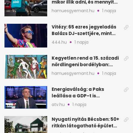
mikor illik adni, és mennyit
rendeléskor?
hamuesgyemant.hu
1 napja
Vitézy: 65 ezres jegyeladás
Balázs DJ-szettjére, mint
metró nélküli Puskás-meccs
444.hu
1 napja
Kegyetlen rend a 15. századi
nördlingeni bordélyban:
verés, éheztetés
hamuesgyemant.hu
1 napja
Energiaválság: a Paks
leállása a GDP-t is
megütheti, int az
atv.hu
1 napja
Oeconomus
Nyugati nyitás Bécsben: 50+
ritkán látogatható épület
nyílik meg