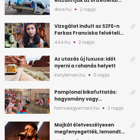
elszállítják az őrizetlenül
hagyott törölközőket
drive.hu
2 napja
Vizsgálat indult az SZFE-n
Farkas Franciska felvételi
videója után
444.hu
2 napja
Az utazás új luxusa: időt
nyerni a rohanás helyett
instylemen.hu
3 napja
Pamplonai bikafuttatás:
hagyomány vagy
értelmetlen vérontás?
hamuesgyemant.hu
3 napja
Majkát életveszélyesen
megfenyegették, lemondta
a sepsiszentgyörgyi