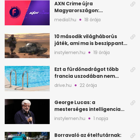
AXN Crime újra
Magyarországon:
szeptembertől a Viasat Film
media1.hu
18 órája
helyén
10 második világháborús
játék, ami ma is beszippant
a képernyő elé
instylemen.hu
19 órája
Ezt a fürdőnadrágot több
francia uszodában nem
fogadják el
drive.hu
22 órája
George Lucas: a
mesterséges intelligencia
lehet Hollywood következő
instylemen.hu
1 napja
lépése
Borravaló az ételfutárnak: