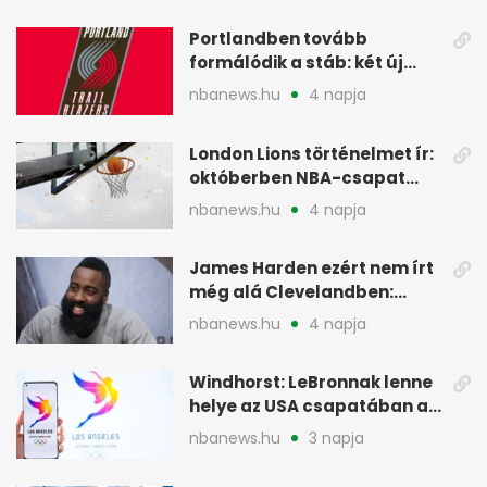
Portlandben tovább
formálódik a stáb: két új
szakember a Blazersnél
nbanews.hu
4 napja
London Lions történelmet ír:
októberben NBA-csapat
ellen lép pályára
nbanews.hu
4 napja
James Harden ezért nem írt
még alá Clevelandben:
pénzügyi okok
nbanews.hu
4 napja
Windhorst: LeBronnak lenne
helye az USA csapatában a
2028-as olimpián
nbanews.hu
3 napja