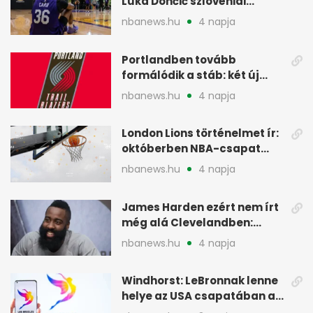
Luka Dončić szlovéniai
minicampjét
nbanews.hu
4 napja
Portlandben tovább
formálódik a stáb: két új
szakember a Blazersnél
nbanews.hu
4 napja
London Lions történelmet ír:
októberben NBA-csapat
ellen lép pályára
nbanews.hu
4 napja
James Harden ezért nem írt
még alá Clevelandben:
pénzügyi okok
nbanews.hu
4 napja
Windhorst: LeBronnak lenne
helye az USA csapatában a
2028-as olimpián