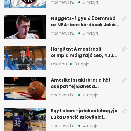
Raptorshoz igazolt
nbanews.hu
3 napja
Nuggets-figyelő üzemmód
az NBA-ben: kérdések Jokić
jövőjéről
nbanews.hu
3 napja
Hargitay: A montreali
olimpia máig fájó seb, 400
vegyesen 4. lett
telex.hu
3 napja
Amerikai szakíró: ez a hét
csapat fejlődhet a
legtöbbet az NBA-ben
nbanews.hu
4 napja
Egy Lakers-játékos kihagyja
Luka Dončić szlovéniai
minicampjét
nbanews.hu
4 napja