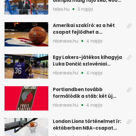
olimpia máig fájó seb, 400
vegyesen 4. lett
telex.hu
3 napja
Amerikai szakíró: ez a hét
csapat fejlődhet a
legtöbbet az NBA-ben
nbanews.hu
4 napja
Egy Lakers-játékos kihagyja
Luka Dončić szlovéniai
minicampjét
nbanews.hu
4 napja
Portlandben tovább
formálódik a stáb: két új
szakember a Blazersnél
nbanews.hu
4 napja
London Lions történelmet ír:
októberben NBA-csapat
ellen lép pályára