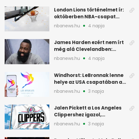
London Lions történelmet ír:
októberben NBA-csapat
ellen lép pályára
nbanews.hu
4 napja
James Harden ezért nem írt
még alá Clevelandben:
pénzügyi okok
nbanews.hu
4 napja
Windhorst: LeBronnak lenne
helye az USA csapatában a
2028-as olimpián
nbanews.hu
3 napja
Jalen Pickett a Los Angeles
Clippershez igazol,
kétirányú szerződéssel
nbanews.hu
3 napja