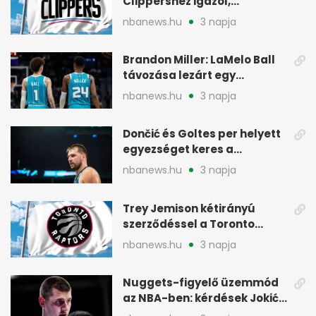
Clippershez igazol,
kétirányú szerződéssel
nbanews.hu
3 napja
Brandon Miller: LaMelo Ball
távozása lezárt egy
korszakot a Hornetsnél
nbanews.hu
3 napja
Dončić és Goltes per helyett
egyezséget keres a
gyerekügyben
nbanews.hu
3 napja
Trey Jemison kétirányú
szerződéssel a Toronto
Raptorshoz igazolt
nbanews.hu
3 napja
Nuggets-figyelő üzemmód
az NBA-ben: kérdések Jokić
jövőjéről