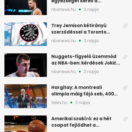
egyezséget keres a
gyerekügyben
nbanews.hu
3 napja
Trey Jemison kétirányú
szerződéssel a Toronto
Raptorshoz igazolt
nbanews.hu
3 napja
Nuggets-figyelő üzemmód
az NBA-ben: kérdések Jokić
jövőjéről
nbanews.hu
3 napja
Hargitay: A montreali
olimpia máig fájó seb, 400
vegyesen 4. lett
telex.hu
3 napja
Amerikai szakíró: ez a hét
csapat fejlődhet a
legtöbbet az NBA-ben