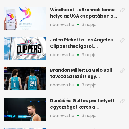
Windhorst: LeBronnak lenne
helye az USA csapatában a
2028-as olimpián
nbanews.hu
3 napja
Jalen Pickett a Los Angeles
Clippershez igazol,
kétirányú szerződéssel
nbanews.hu
3 napja
Brandon Miller: LaMelo Ball
távozása lezárt egy
korszakot a Hornetsnél
nbanews.hu
3 napja
Dončić és Goltes per helyett
egyezséget keres a
gyerekügyben
nbanews.hu
3 napja