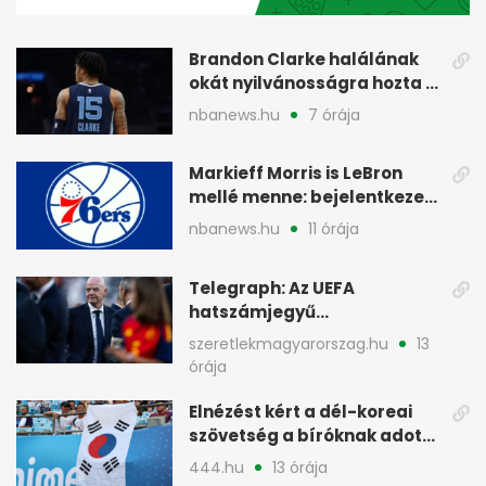
32
seconds
Brandon Clarke halálának
okát nyilvánosságra hozta a
halottkém
nbanews.hu
7 órája
Markieff Morris is LeBron
mellé menne: bejelentkezett
a Sixershez
nbanews.hu
11 órája
Telegraph: Az UEFA
hatszámjegyű
végkielégítést adott egy női
szeretlekmagyarorszag.hu
13
dolgozónak
órája
Elnézést kért a dél-koreai
szövetség a bíróknak adott
szexmasszázsokért
444.hu
13 órája