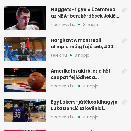
Nuggets-figyelő üzemmód
az NBA-ben: kérdések Jokić
jövőjéről
nbanews.hu
3 napja
Hargitay: A montreali
olimpia máig fájó seb, 400
vegyesen 4. lett
telex.hu
3 napja
Amerikai szakíró: ez a hét
csapat fejlődhet a
legtöbbet az NBA-ben
nbanews.hu
4 napja
Egy Lakers-játékos kihagyja
Luka Dončić szlovéniai
minicampjét
nbanews.hu
4 napja