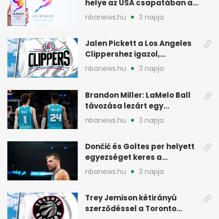
helye az USA csapatában a
2028-as olimpián
nbanews.hu
3 napja
Jalen Pickett a Los Angeles
Clippershez igazol,
kétirányú szerződéssel
nbanews.hu
3 napja
Brandon Miller: LaMelo Ball
távozása lezárt egy
korszakot a Hornetsnél
nbanews.hu
3 napja
Dončić és Goltes per helyett
egyezséget keres a
gyerekügyben
nbanews.hu
3 napja
Trey Jemison kétirányú
szerződéssel a Toronto