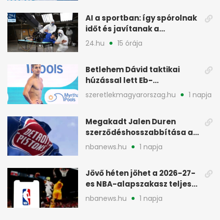
AI a sportban: így spórolnak
időt és javítanak a
teljesítményen
24.hu
15 órája
Betlehem Dávid taktikai
húzással lett Eb-
aranyérmes Párizsban
szeretlekmagyarorszag.hu
1 napja
Megakadt Jalen Duren
szerződéshosszabbítása a
Detroit Pistonsnál
nbanews.hu
1 napja
Jövő héten jöhet a 2026-27-
es NBA-alapszakasz teljes
menetrendje
nbanews.hu
1 napja