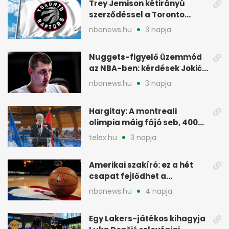
Trey Jemison kétirányú
szerződéssel a Toronto
Raptorshoz igazolt
nbanews.hu
3 napja
Nuggets-figyelő üzemmód
az NBA-ben: kérdések Jokić
jövőjéről
nbanews.hu
3 napja
Hargitay: A montreali
olimpia máig fájó seb, 400
vegyesen 4. lett
telex.hu
3 napja
Amerikai szakíró: ez a hét
csapat fejlődhet a
legtöbbet az NBA-ben
nbanews.hu
4 napja
Egy Lakers-játékos kihagyja