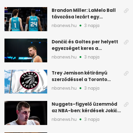
Brandon Miller: LaMelo Ball
távozása lezárt egy
korszakot a Hornetsnél
nbanews.hu
3 napja
Dončić és Goltes per helyett
egyezséget keres a
gyerekügyben
nbanews.hu
3 napja
Trey Jemison kétirányú
szerződéssel a Toronto
Raptorshoz igazolt
nbanews.hu
3 napja
Nuggets-figyelő üzemmód
az NBA-ben: kérdések Jokić
jövőjéről
nbanews.hu
3 napja