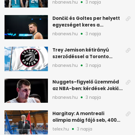
nbanews.hu
3 napja
Dončić és Goltes per helyett
egyezséget keres a
gyerekügyben
nbanews.hu
3 napja
Trey Jemison kétirányú
szerződéssel a Toronto
Raptorshoz igazolt
nbanews.hu
3 napja
Nuggets-figyelő üzemmód
az NBA-ben: kérdések Jokić
jövőjéről
nbanews.hu
3 napja
Hargitay: A montreali
olimpia máig fájó seb, 400
vegyesen 4. lett
telex.hu
3 napja