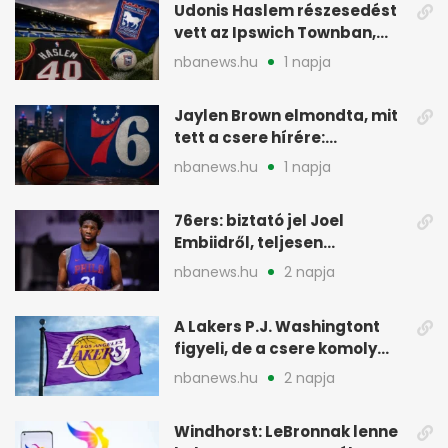
Udonis Haslem részesedést
vett az Ipswich Townban,
Premier League-szereplés
nbanews.hu
1 napja
előtt
Jaylen Brown elmondta, mit
tett a csere hírére:
elhajította a telefonját
nbanews.hu
1 napja
76ers: biztató jel Joel
Embiidről, teljesen
egészségesen készül
nbanews.hu
2 napja
A Lakers P.J. Washingtont
figyeli, de a csere komoly
akadályokba ütközhet
nbanews.hu
2 napja
Windhorst: LeBronnak lenne