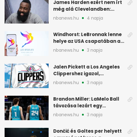
James Harden ezért nem írt
még alá Clevelandben:
pénzügyi okok
nbanews.hu
4 napja
Windhorst: LeBronnak lenne
helye az USA csapatában a
2028-as olimpián
nbanews.hu
3 napja
Jalen Pickett a Los Angeles
Clippershez igazol,
kétirányú szerződéssel
nbanews.hu
3 napja
Brandon Miller: LaMelo Ball
távozása lezárt egy
korszakot a Hornetsnél
nbanews.hu
3 napja
Dončić és Goltes per helyett