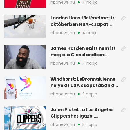
szakember a Blazersnél
nbanews.hu
4 napja
London Lions történelmet ír:
októberben NBA-csapat
ellen lép pályára
nbanews.hu
4 napja
James Harden ezért nem írt
még alá Clevelandben:
pénzügyi okok
nbanews.hu
4 napja
Windhorst: LeBronnak lenne
helye az USA csapatában a
2028-as olimpián
nbanews.hu
3 napja
Jalen Pickett a Los Angeles
Clippershez igazol,
kétirányú szerződéssel
nbanews.hu
3 napja