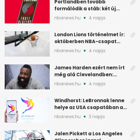
Portlandben tovább
formálódik a stáb: két új
szakember a Blazersnél
nbanews.hu
4 napja
London Lions történelmet ír:
októberben NBA-csapat
ellen lép pályára
nbanews.hu
4 napja
James Harden ezért nem írt
még alá Clevelandben:
pénzügyi okok
nbanews.hu
4 napja
Windhorst: LeBronnak lenne
helye az USA csapatában a
2028-as olimpián
nbanews.hu
3 napja
Jalen Pickett a Los Angeles