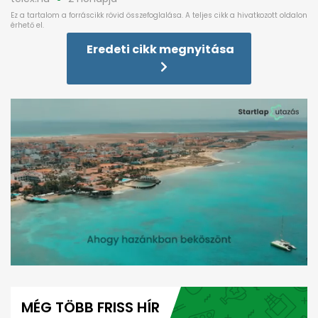
Eredeti cikk megnyitása
0
seconds
of
MÉG TÖBB FRISS HÍR
1
minute,