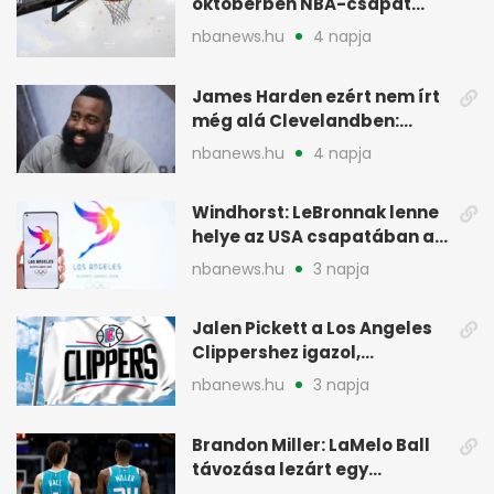
októberben NBA-csapat
ellen lép pályára
nbanews.hu
4 napja
James Harden ezért nem írt
még alá Clevelandben:
pénzügyi okok
nbanews.hu
4 napja
Windhorst: LeBronnak lenne
helye az USA csapatában a
2028-as olimpián
nbanews.hu
3 napja
Jalen Pickett a Los Angeles
Clippershez igazol,
kétirányú szerződéssel
nbanews.hu
3 napja
Brandon Miller: LaMelo Ball
távozása lezárt egy
korszakot a Hornetsnél