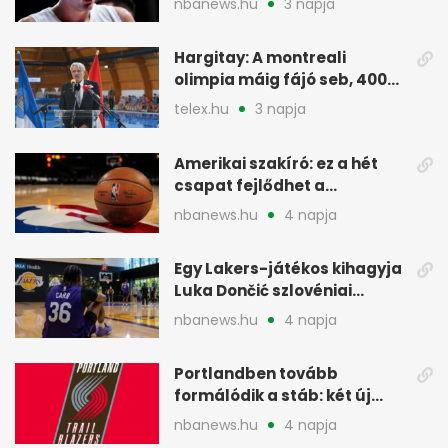
nbanews.hu
3 napja
Hargitay: A montreali
olimpia máig fájó seb, 400
vegyesen 4. lett
telex.hu
3 napja
Amerikai szakíró: ez a hét
csapat fejlődhet a
legtöbbet az NBA-ben
nbanews.hu
4 napja
Egy Lakers-játékos kihagyja
Luka Dončić szlovéniai
minicampjét
nbanews.hu
4 napja
Portlandben tovább
formálódik a stáb: két új
szakember a Blazersnél
nbanews.hu
4 napja