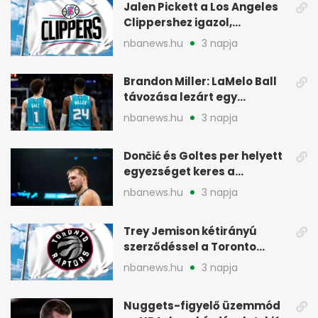
Jalen Pickett a Los Angeles
Clippershez igazol,
kétirányú szerződéssel
nbanews.hu
3 napja
Brandon Miller: LaMelo Ball
távozása lezárt egy
korszakot a Hornetsnél
nbanews.hu
3 napja
Dončić és Goltes per helyett
egyezséget keres a
gyerekügyben
nbanews.hu
3 napja
Trey Jemison kétirányú
szerződéssel a Toronto
Raptorshoz igazolt
nbanews.hu
3 napja
Nuggets-figyelő üzemmód