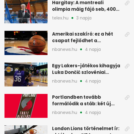
Hargitay: A montreali
olimpia máig fájó seb, 400
vegyesen 4. lett
telex.hu
3 napja
Amerikai szakíró: ez a hét
csapat fejlődhet a
legtöbbet az NBA-ben
nbanews.hu
4 napja
Egy Lakers-játékos kihagyja
Luka Dončić szlovéniai
minicampjét
nbanews.hu
4 napja
Portlandben tovább
formálódik a stáb: két új
szakember a Blazersnél
nbanews.hu
4 napja
London Lions történelmet ír: