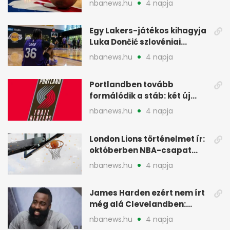
nbanews.hu
4 napja
Egy Lakers-játékos kihagyja
Luka Dončić szlovéniai
minicampjét
nbanews.hu
4 napja
Portlandben tovább
formálódik a stáb: két új
szakember a Blazersnél
nbanews.hu
4 napja
London Lions történelmet ír:
októberben NBA-csapat
ellen lép pályára
nbanews.hu
4 napja
James Harden ezért nem írt
még alá Clevelandben:
pénzügyi okok
nbanews.hu
4 napja