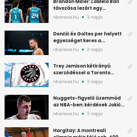
Brandon Miller: LaMelo Ball
távozása lezárt egy
korszakot a Hornetsnél
nbanews.hu
3 napja
Dončić és Goltes per helyett
egyezséget keres a
gyerekügyben
nbanews.hu
3 napja
Trey Jemison kétirányú
szerződéssel a Toronto
Raptorshoz igazolt
nbanews.hu
3 napja
Nuggets-figyelő üzemmód
az NBA-ben: kérdések Jokić
jövőjéről
nbanews.hu
3 napja
Hargitay: A montreali