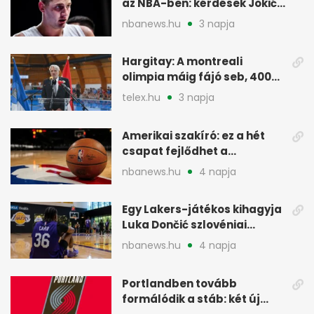
az NBA-ben: kérdések Jokić
jövőjéről
nbanews.hu
3 napja
Hargitay: A montreali
olimpia máig fájó seb, 400
vegyesen 4. lett
telex.hu
3 napja
Amerikai szakíró: ez a hét
csapat fejlődhet a
legtöbbet az NBA-ben
nbanews.hu
4 napja
Egy Lakers-játékos kihagyja
Luka Dončić szlovéniai
minicampjét
nbanews.hu
4 napja
Portlandben tovább
formálódik a stáb: két új