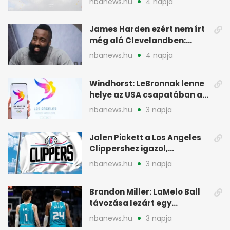
nbanews.hu
4 napja
James Harden ezért nem írt
még alá Clevelandben:
pénzügyi okok
nbanews.hu
4 napja
Windhorst: LeBronnak lenne
helye az USA csapatában a
2028-as olimpián
nbanews.hu
3 napja
Jalen Pickett a Los Angeles
Clippershez igazol,
kétirányú szerződéssel
nbanews.hu
3 napja
Brandon Miller: LaMelo Ball
távozása lezárt egy
korszakot a Hornetsnél
nbanews.hu
3 napja