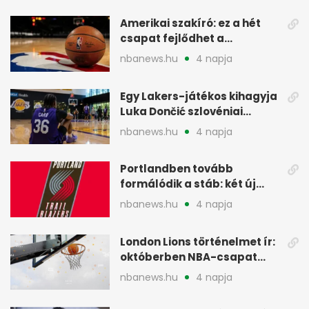
Amerikai szakíró: ez a hét
csapat fejlődhet a
legtöbbet az NBA-ben
nbanews.hu
4 napja
Egy Lakers-játékos kihagyja
Luka Dončić szlovéniai
minicampjét
nbanews.hu
4 napja
Portlandben tovább
formálódik a stáb: két új
szakember a Blazersnél
nbanews.hu
4 napja
London Lions történelmet ír:
októberben NBA-csapat
ellen lép pályára
nbanews.hu
4 napja