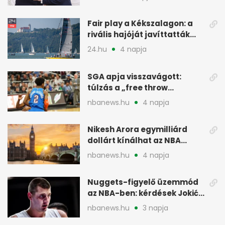
menesztés
Fair play a Kékszalagon: a
rivális hajóját javíttatták
meg
24.hu
4 napja
SGA apja visszavágott:
túlzás a „free throw
merchant” címke?
nbanews.hu
4 napja
Nikesh Arora egymilliárd
dollárt kínálhat az NBA
Europe londoni csapatáért
nbanews.hu
4 napja
Nuggets-figyelő üzemmód
az NBA-ben: kérdések Jokić
jövőjéről
nbanews.hu
3 napja