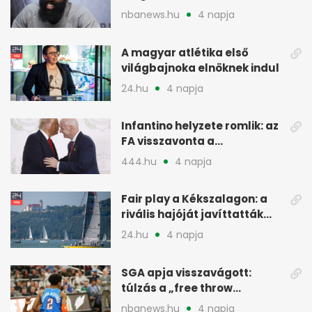
pénzügyi okok
nbanews.hu
4 napja
A magyar atlétika első
világbajnoka elnöknek indul
24.hu
4 napja
Infantino helyzete romlik: az
FA visszavonta a
támogatását, jöhet a
444.hu
4 napja
menesztés
Fair play a Kékszalagon: a
rivális hajóját javíttatták
meg
24.hu
4 napja
SGA apja visszavágott:
túlzás a „free throw
merchant” címke?
nbanews.hu
4 napja