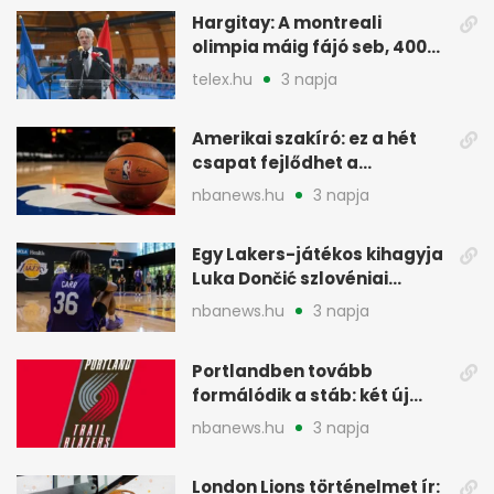
Hargitay: A montreali
olimpia máig fájó seb, 400
vegyesen 4. lett
telex.hu
3 napja
Amerikai szakíró: ez a hét
csapat fejlődhet a
legtöbbet az NBA-ben
nbanews.hu
3 napja
Egy Lakers-játékos kihagyja
Luka Dončić szlovéniai
minicampjét
nbanews.hu
3 napja
Portlandben tovább
formálódik a stáb: két új
szakember a Blazersnél
nbanews.hu
3 napja
London Lions történelmet ír: