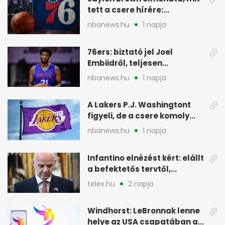
tett a csere hírére:
elhajította a telefonját
nbanews.hu
1 napja
76ers: biztató jel Joel
Embiidről, teljesen
egészségesen készül
nbanews.hu
1 napja
A Lakers P.J. Washingtont
figyeli, de a csere komoly
akadályokba ütközhet
nbanews.hu
1 napja
Infantino elnézést kért: elállt
a befektetős tervtől,
maradhat FIFA-elnök
telex.hu
2 napja
Windhorst: LeBronnak lenne
helye az USA csapatában a