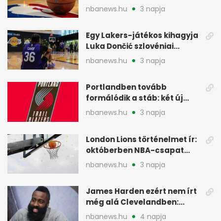
legtöbbet az NBA-ben
nbanews.hu
3 napja
Egy Lakers-játékos kihagyja
Luka Dončić szlovéniai
minicampjét
nbanews.hu
3 napja
Portlandben tovább
formálódik a stáb: két új
szakember a Blazersnél
nbanews.hu
3 napja
London Lions történelmet ír:
októberben NBA-csapat
ellen lép pályára
nbanews.hu
3 napja
James Harden ezért nem írt
még alá Clevelandben:
pénzügyi okok
nbanews.hu
4 napja