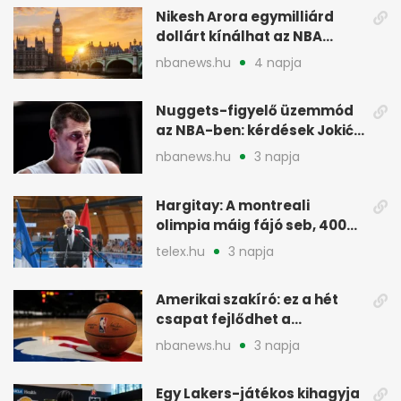
Nikesh Arora egymilliárd
dollárt kínálhat az NBA
Europe londoni csapatáért
nbanews.hu
4 napja
Nuggets-figyelő üzemmód
az NBA-ben: kérdések Jokić
jövőjéről
nbanews.hu
3 napja
Hargitay: A montreali
olimpia máig fájó seb, 400
vegyesen 4. lett
telex.hu
3 napja
Amerikai szakíró: ez a hét
csapat fejlődhet a
legtöbbet az NBA-ben
nbanews.hu
3 napja
Egy Lakers-játékos kihagyja