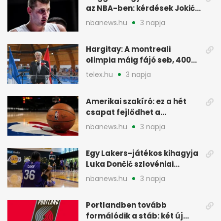
az NBA-ben: kérdések Jokić
jövőjéről
nbanews.hu
3 napja
Hargitay: A montreali
olimpia máig fájó seb, 400
vegyesen 4. lett
telex.hu
3 napja
Amerikai szakíró: ez a hét
csapat fejlődhet a
legtöbbet az NBA-ben
nbanews.hu
3 napja
Egy Lakers-játékos kihagyja
Luka Dončić szlovéniai
minicampjét
nbanews.hu
3 napja
Portlandben tovább
formálódik a stáb: két új