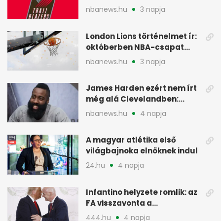
szakember a Blazersnél
nbanews.hu
3 napja
London Lions történelmet ír:
októberben NBA-csapat
ellen lép pályára
nbanews.hu
3 napja
James Harden ezért nem írt
még alá Clevelandben:
pénzügyi okok
nbanews.hu
4 napja
A magyar atlétika első
világbajnoka elnöknek indul
24.hu
4 napja
Infantino helyzete romlik: az
FA visszavonta a
támogatását, jöhet a
444.hu
4 napja