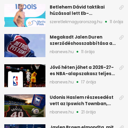
Betlehem Dávid taktikai
húzással lett Eb-
aranyérmes Párizsban
szeretlekmagyarorszag.hu
11 órája
Megakadt Jalen Duren
szerződéshosszabbítása a
Detroit Pistonsnál
nbanews.hu
11 órája
Jövő héten jöhet a 2026-27-
es NBA-alapszakasz teljes
menetrendje
nbanews.hu
17 órája
Udonis Haslem részesedést
vett az Ipswich Townban,
Premier League-szereplés
nbanews.hu
21 órája
előtt
Jaylen Brown elmondta, mit