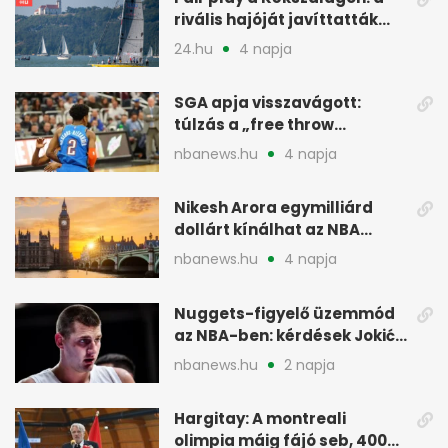
rivális hajóját javíttatták
meg
24.hu
4 napja
SGA apja visszavágott:
túlzás a „free throw
merchant” címke?
nbanews.hu
4 napja
Nikesh Arora egymilliárd
dollárt kínálhat az NBA
Europe londoni csapatáért
nbanews.hu
4 napja
Nuggets-figyelő üzemmód
az NBA-ben: kérdések Jokić
jövőjéről
nbanews.hu
2 napja
Hargitay: A montreali
olimpia máig fájó seb, 400