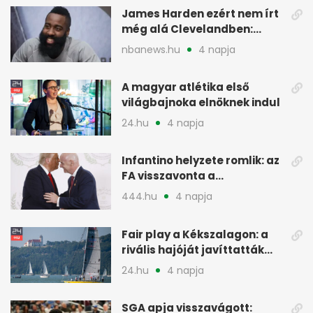
James Harden ezért nem írt
még alá Clevelandben:
pénzügyi okok
nbanews.hu
4 napja
A magyar atlétika első
világbajnoka elnöknek indul
24.hu
4 napja
Infantino helyzete romlik: az
FA visszavonta a
támogatását, jöhet a
444.hu
4 napja
menesztés
Fair play a Kékszalagon: a
rivális hajóját javíttatták
meg
24.hu
4 napja
SGA apja visszavágott: