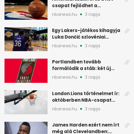
csapat fejlődhet a
legtöbbet az NBA-ben
nbanews.hu
3 napja
Egy Lakers-játékos kihagyja
Luka Dončić szlovéniai
minicampjét
nbanews.hu
3 napja
Portlandben tovább
formálódik a stáb: két új
szakember a Blazersnél
nbanews.hu
3 napja
London Lions történelmet ír:
októberben NBA-csapat
ellen lép pályára
nbanews.hu
3 napja
James Harden ezért nem írt
még alá Clevelandben: