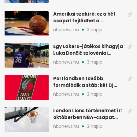
Amerikai szakíró: ez a hét
csapat fejlődhet a
legtöbbet az NBA-ben
nbanews.hu
3 napja
Egy Lakers-játékos kihagyja
Luka Dončić szlovéniai
minicampjét
nbanews.hu
3 napja
Portlandben tovább
formálódik a stáb: két új
szakember a Blazersnél
nbanews.hu
3 napja
London Lions történelmet ír:
októberben NBA-csapat
ellen lép pályára
nbanews.hu
3 napja