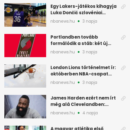
Egy Lakers-játékos kihagyja
Luka Dončić szlovéniai
minicampjét
nbanews.hu
3 napja
Portlandben tovább
formálódik a stáb: két új
szakember a Blazersnél
nbanews.hu
3 napja
London Lions történelmet ír:
októberben NBA-csapat
ellen lép pályára
nbanews.hu
3 napja
James Harden ezért nem írt
még alá Clevelandben:
pénzügyi okok
nbanews.hu
4 napja
A magyar atlétika első