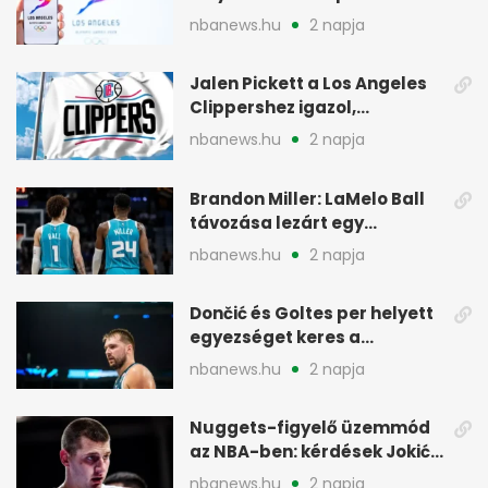
2028-as olimpián
nbanews.hu
2 napja
Jalen Pickett a Los Angeles
Clippershez igazol,
kétirányú szerződéssel
nbanews.hu
2 napja
Brandon Miller: LaMelo Ball
távozása lezárt egy
korszakot a Hornetsnél
nbanews.hu
2 napja
Dončić és Goltes per helyett
egyezséget keres a
gyerekügyben
nbanews.hu
2 napja
Nuggets-figyelő üzemmód
az NBA-ben: kérdések Jokić
jövőjéről
nbanews.hu
2 napja