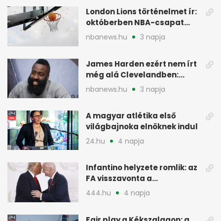
London Lions történelmet ír:
októberben NBA-csapat
ellen lép pályára
nbanews.hu
3 napja
James Harden ezért nem írt
még alá Clevelandben:
pénzügyi okok
nbanews.hu
3 napja
A magyar atlétika első
világbajnoka elnöknek indul
24.hu
4 napja
Infantino helyzete romlik: az
FA visszavonta a
támogatását, jöhet a
444.hu
4 napja
menesztés
Fair play a Kékszalagon: a