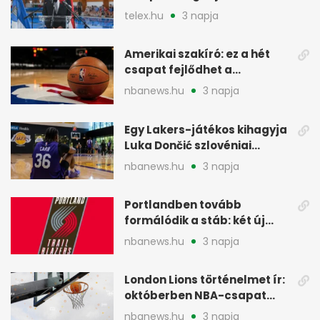
vegyesen 4. lett
telex.hu
3 napja
Amerikai szakíró: ez a hét
csapat fejlődhet a
legtöbbet az NBA-ben
nbanews.hu
3 napja
Egy Lakers-játékos kihagyja
Luka Dončić szlovéniai
minicampjét
nbanews.hu
3 napja
Portlandben tovább
formálódik a stáb: két új
szakember a Blazersnél
nbanews.hu
3 napja
London Lions történelmet ír:
októberben NBA-csapat
ellen lép pályára
nbanews.hu
3 napja