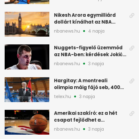
Nikesh Arora egymilliárd
dollárt kínálhat az NBA
Europe londoni csapatáért
nbanews.hu
4 napja
Nuggets-figyelő üzemmód
az NBA-ben: kérdések Jokić
jövőjéről
nbanews.hu
3 napja
Hargitay: A montreali
olimpia máig fájó seb, 400
vegyesen 4. lett
telex.hu
3 napja
Amerikai szakíró: ez a hét
csapat fejlődhet a
legtöbbet az NBA-ben
nbanews.hu
3 napja