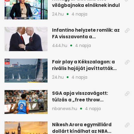
világbajnoka elnöknek indul
24.hu
4 napja
Infantino helyzete romlik: az
FA visszavonta a
támogatását, jöhet a
444.hu
4 napja
menesztés
Fair play a Kékszalagon: a
rivális hajóját javíttatták
meg
24.hu
4 napja
SGA apja visszavágott:
túlzás a „free throw
merchant” címke?
nbanews.hu
4 napja
Nikesh Arora egymilliárd
dollárt kínálhat az NBA