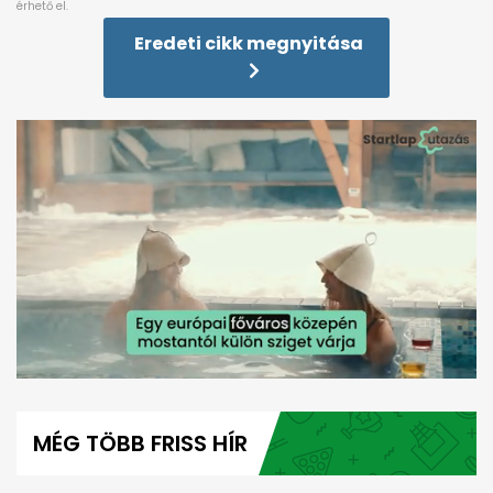
Eredeti cikk megnyitása
0
seconds
of
MÉG TÖBB FRISS HÍR
56
seconds