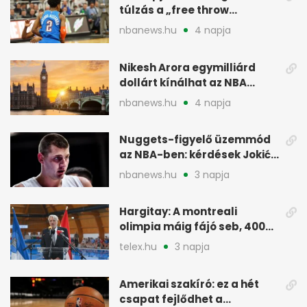
túlzás a „free throw
merchant” címke?
nbanews.hu
4 napja
Nikesh Arora egymilliárd
dollárt kínálhat az NBA
Europe londoni csapatáért
nbanews.hu
4 napja
Nuggets-figyelő üzemmód
az NBA-ben: kérdések Jokić
jövőjéről
nbanews.hu
3 napja
Hargitay: A montreali
olimpia máig fájó seb, 400
vegyesen 4. lett
telex.hu
3 napja
Amerikai szakíró: ez a hét
csapat fejlődhet a