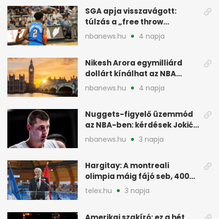
SGA apja visszavágott:
túlzás a „free throw
merchant” címke?
nbanews.hu
4 napja
Nikesh Arora egymilliárd
dollárt kínálhat az NBA
Europe londoni csapatáért
nbanews.hu
4 napja
Nuggets-figyelő üzemmód
az NBA-ben: kérdések Jokić
jövőjéről
nbanews.hu
3 napja
Hargitay: A montreali
olimpia máig fájó seb, 400
vegyesen 4. lett
telex.hu
3 napja
Amerikai szakíró: ez a hét