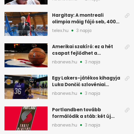
Hargitay: A montreali
olimpia máig fájó seb, 400
vegyesen 4. lett
telex.hu
3 napja
Amerikai szakíró: ez a hét
csapat fejlődhet a
legtöbbet az NBA-ben
nbanews.hu
3 napja
Egy Lakers-játékos kihagyja
Luka Dončić szlovéniai
minicampjét
nbanews.hu
3 napja
Portlandben tovább
formálódik a stáb: két új
szakember a Blazersnél
nbanews.hu
3 napja