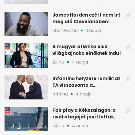
James Harden ezért nem írt
még alá Clevelandben:
pénzügyi okok
nbanews.hu
3 napja
A magyar atlétika első
világbajnoka elnöknek indul
24.hu
4 napja
Infantino helyzete romlik: az
FA visszavonta a
támogatását, jöhet a
444.hu
4 napja
menesztés
Fair play a Kékszalagon: a
rivális hajóját javíttatták
meg
24.hu
4 napja