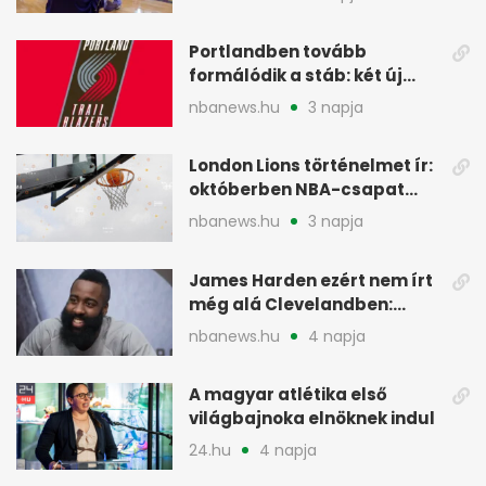
Portlandben tovább
formálódik a stáb: két új
szakember a Blazersnél
nbanews.hu
3 napja
London Lions történelmet ír:
októberben NBA-csapat
ellen lép pályára
nbanews.hu
3 napja
James Harden ezért nem írt
még alá Clevelandben:
pénzügyi okok
nbanews.hu
4 napja
A magyar atlétika első
világbajnoka elnöknek indul
24.hu
4 napja