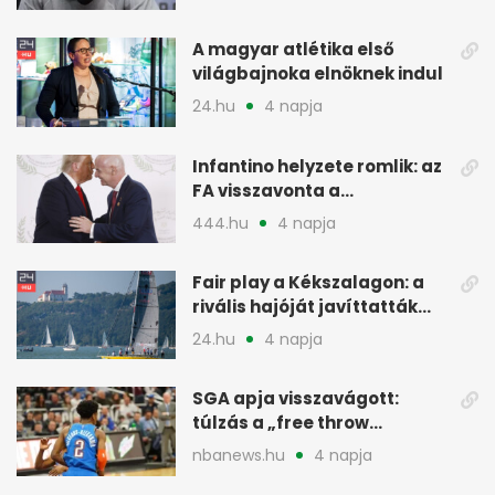
A magyar atlétika első
világbajnoka elnöknek indul
24.hu
4 napja
Infantino helyzete romlik: az
FA visszavonta a
támogatását, jöhet a
444.hu
4 napja
menesztés
Fair play a Kékszalagon: a
rivális hajóját javíttatták
meg
24.hu
4 napja
SGA apja visszavágott:
túlzás a „free throw
merchant” címke?
nbanews.hu
4 napja