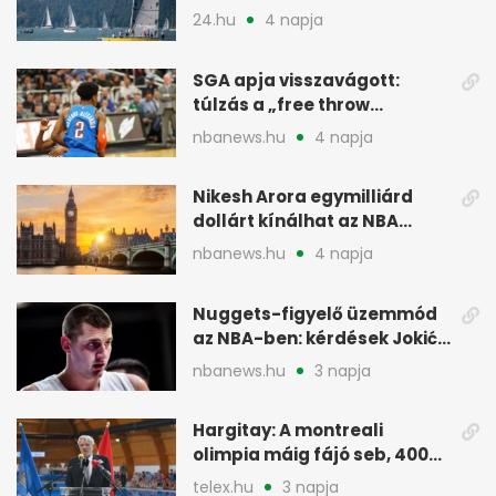
meg
24.hu
4 napja
SGA apja visszavágott:
túlzás a „free throw
merchant” címke?
nbanews.hu
4 napja
Nikesh Arora egymilliárd
dollárt kínálhat az NBA
Europe londoni csapatáért
nbanews.hu
4 napja
Nuggets-figyelő üzemmód
az NBA-ben: kérdések Jokić
jövőjéről
nbanews.hu
3 napja
Hargitay: A montreali
olimpia máig fájó seb, 400
vegyesen 4. lett
telex.hu
3 napja