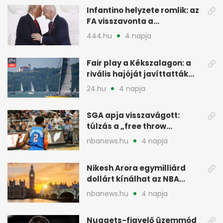
Infantino helyzete romlik: az
FA visszavonta a
támogatását, jöhet a
444.hu
4 napja
menesztés
Fair play a Kékszalagon: a
rivális hajóját javíttatták
meg
24.hu
4 napja
SGA apja visszavágott:
túlzás a „free throw
merchant” címke?
nbanews.hu
4 napja
Nikesh Arora egymilliárd
dollárt kínálhat az NBA
Europe londoni csapatáért
nbanews.hu
4 napja
Nuggets-figyelő üzemmód