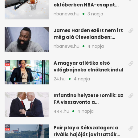
októberben NBA-csapat
ellen lép pályára
nbanews.hu
3 napja
James Harden ezért nem írt
még alá Clevelandben:
pénzügyi okok
nbanews.hu
4 napja
A magyar atlétika első
világbajnoka elnöknek indul
24.hu
4 napja
Infantino helyzete romlik: az
FA visszavonta a
támogatását, jöhet a
444.hu
4 napja
menesztés
Fair play a Kékszalagon: a
rivális hajóját javíttatták