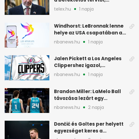
maradhat FIFA-elnök
telex.hu
1 napja
Windhorst: LeBronnak lenne
helye az USA csapatában a
2028-as olimpián
nbanews.hu
1 napja
Jalen Pickett a Los Angeles
Clippershez igazol,
kétirányú szerződéssel
nbanews.hu
1 napja
Brandon Miller: LaMelo Ball
távozása lezárt egy
korszakot a Hornetsnél
nbanews.hu
2 napja
Dončić és Goltes per helyett
egyezséget keres a
gyerekügyben