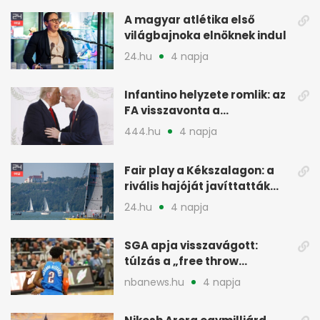
A magyar atlétika első
világbajnoka elnöknek indul
24.hu
4 napja
Infantino helyzete romlik: az
FA visszavonta a
támogatását, jöhet a
444.hu
4 napja
menesztés
Fair play a Kékszalagon: a
rivális hajóját javíttatták
meg
24.hu
4 napja
SGA apja visszavágott:
túlzás a „free throw
merchant” címke?
nbanews.hu
4 napja