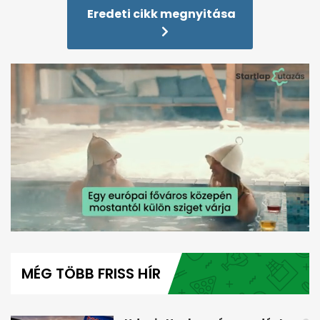
Eredeti cikk megnyitása
0
seconds
of
MÉG TÖBB FRISS HÍR
56
seconds