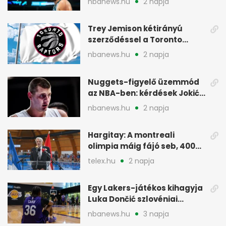
nbanews.hu
2 napja
Trey Jemison kétirányú
szerződéssel a Toronto
Raptorshoz igazolt
nbanews.hu
2 napja
Nuggets-figyelő üzemmód
az NBA-ben: kérdések Jokić
jövőjéről
nbanews.hu
2 napja
Hargitay: A montreali
olimpia máig fájó seb, 400
vegyesen 4. lett
telex.hu
2 napja
Egy Lakers-játékos kihagyja
Luka Dončić szlovéniai
minicampjét
nbanews.hu
3 napja