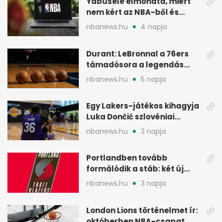
Yabusele elmondta, miért
nem kért az NBA-ből és
miért jött Európába
nbanews.hu
4 napja
Durant: LeBronnal a 76ers
támadósora a legendás
Warriorsra emlékeztet
nbanews.hu
5 napja
Egy Lakers-játékos kihagyja
Luka Dončić szlovéniai
minicampjét
nbanews.hu
3 napja
Portlandben tovább
formálódik a stáb: két új
szakember a Blazersnél
nbanews.hu
3 napja
London Lions történelmet ír:
októberben NBA-csapat