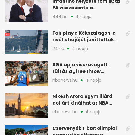
Infantino helyzete romlik: az
FA visszavonta a
támogatását, jöhet a
444.hu
4 napja
menesztés
Fair play a Kékszalagon: a
rivális hajóját javíttatták
meg
24.hu
4 napja
SGA apja visszavágott:
túlzás a „free throw
merchant” címke?
nbanews.hu
4 napja
Nikesh Arora egymilliárd
dollárt kínálhat az NBA
Europe londoni csapatáért
nbanews.hu
4 napja
Cservenyák Tibor: olimpiai
arany után áttörés a