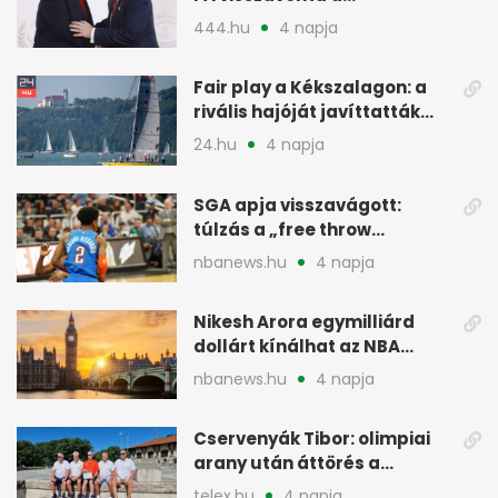
támogatását, jöhet a
444.hu
4 napja
menesztés
Fair play a Kékszalagon: a
rivális hajóját javíttatták
meg
24.hu
4 napja
SGA apja visszavágott:
túlzás a „free throw
merchant” címke?
nbanews.hu
4 napja
Nikesh Arora egymilliárd
dollárt kínálhat az NBA
Europe londoni csapatáért
nbanews.hu
4 napja
Cservenyák Tibor: olimpiai
arany után áttörés a
rákkutatásban
telex.hu
4 napja