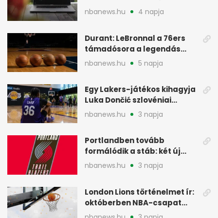
miért jött Európába
nbanews.hu
4 napja
Durant: LeBronnal a 76ers
támadósora a legendás
Warriorsra emlékeztet
nbanews.hu
5 napja
Egy Lakers-játékos kihagyja
Luka Dončić szlovéniai
minicampjét
nbanews.hu
3 napja
Portlandben tovább
formálódik a stáb: két új
szakember a Blazersnél
nbanews.hu
3 napja
London Lions történelmet ír:
októberben NBA-csapat
ellen lép pályára
nbanews.hu
3 napja