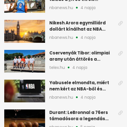
merchant” címke?
nbanews.hu
4 napja
Nikesh Arora egymilliárd
dollárt kínálhat az NBA
Europe londoni csapatáért
nbanews.hu
4 napja
Cservenyák Tibor: olimpiai
arany után áttörés a
rákkutatásban
telex.hu
4 napja
Yabusele elmondta, miért
nem kért az NBA-ből és
miért jött Európába
nbanews.hu
4 napja
Durant: LeBronnal a 76ers
támadósora a legendás
Warriorsra emlékeztet