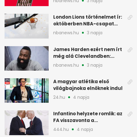
nbanews.hu
3 napja
London Lions történelmet ír:
októberben NBA-csapat
ellen lép pályára
nbanews.hu
3 napja
James Harden ezért nem írt
még alá Clevelandben:
pénzügyi okok
nbanews.hu
3 napja
A magyar atlétika első
világbajnoka elnöknek indul
24.hu
4 napja
Infantino helyzete romlik: az
FA visszavonta a
támogatását, jöhet a
444.hu
4 napja
menesztés