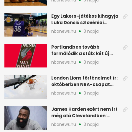
nbanews.hu
5 napja
Egy Lakers-játékos kihagyja
Luka Dončić szlovéniai
minicampjét
nbanews.hu
3 napja
Portlandben tovább
formálódik a stáb: két új
szakember a Blazersnél
nbanews.hu
3 napja
London Lions történelmet ír:
októberben NBA-csapat
ellen lép pályára
nbanews.hu
3 napja
James Harden ezért nem írt
még alá Clevelandben:
pénzügyi okok
nbanews.hu
3 napja