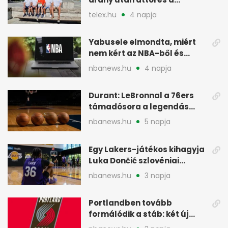
rákkutatásban
telex.hu
4 napja
Yabusele elmondta, miért
nem kért az NBA-ből és
miért jött Európába
nbanews.hu
4 napja
Durant: LeBronnal a 76ers
támadósora a legendás
Warriorsra emlékeztet
nbanews.hu
5 napja
Egy Lakers-játékos kihagyja
Luka Dončić szlovéniai
minicampjét
nbanews.hu
3 napja
Portlandben tovább
formálódik a stáb: két új
szakember a Blazersnél