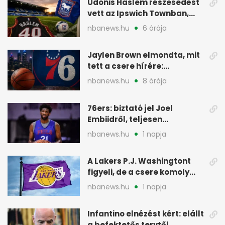
Udonis Haslem részesedést
vett az Ipswich Townban,
Premier League-szereplés
nbanews.hu
6 órája
előtt
Jaylen Brown elmondta, mit
tett a csere hírére:
elhajította a telefonját
nbanews.hu
8 órája
76ers: biztató jel Joel
Embiidről, teljesen
egészségesen készül
nbanews.hu
1 napja
A Lakers P.J. Washingtont
figyeli, de a csere komoly
akadályokba ütközhet
nbanews.hu
1 napja
Infantino elnézést kért: elállt
a befektetős tervtől,