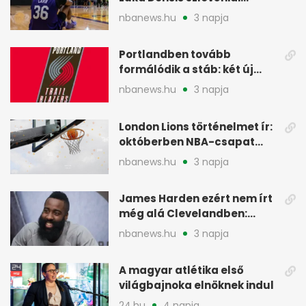
minicampjét
nbanews.hu
3 napja
Portlandben tovább
formálódik a stáb: két új
szakember a Blazersnél
nbanews.hu
3 napja
London Lions történelmet ír:
októberben NBA-csapat
ellen lép pályára
nbanews.hu
3 napja
James Harden ezért nem írt
még alá Clevelandben:
pénzügyi okok
nbanews.hu
3 napja
A magyar atlétika első
világbajnoka elnöknek indul
24.hu
4 napja