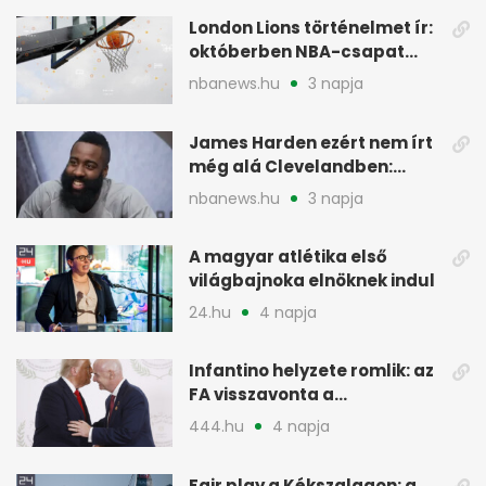
London Lions történelmet ír:
októberben NBA-csapat
ellen lép pályára
nbanews.hu
3 napja
James Harden ezért nem írt
még alá Clevelandben:
pénzügyi okok
nbanews.hu
3 napja
A magyar atlétika első
világbajnoka elnöknek indul
24.hu
4 napja
Infantino helyzete romlik: az
FA visszavonta a
támogatását, jöhet a
444.hu
4 napja
menesztés
Fair play a Kékszalagon: a