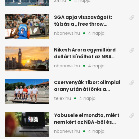
24.hu
4 napja
SGA apja visszavágott:
túlzás a „free throw
merchant” címke?
nbanews.hu
4 napja
Nikesh Arora egymilliárd
dollárt kínálhat az NBA
Europe londoni csapatáért
nbanews.hu
4 napja
Cservenyák Tibor: olimpiai
arany után áttörés a
rákkutatásban
telex.hu
4 napja
Yabusele elmondta, miért
nem kért az NBA-ből és
miért jött Európába
nbanews.hu
4 napja