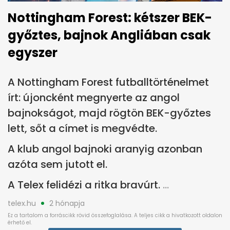
Nottingham Forest: kétszer BEK-
győztes, bajnok Angliában csak
egyszer
A Nottingham Forest futballtörténelmet
írt: újoncként megnyerte az angol
bajnokságot, majd rögtön BEK-győztes
lett, sőt a címet is megvédte.
A klub angol bajnoki aranyig azonban
azóta sem jutott el.
A Telex felidézi a ritka bravúrt.
telex.hu
2 hónapja