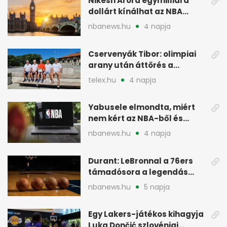
Nikesh Arora egymilliárd
dollárt kínálhat az NBA
Europe londoni csapatáért
nbanews.hu
4 napja
Cservenyák Tibor: olimpiai
arany után áttörés a
rákkutatásban
telex.hu
4 napja
Yabusele elmondta, miért
nem kért az NBA-ből és
miért jött Európába
nbanews.hu
4 napja
Durant: LeBronnal a 76ers
támadósora a legendás
Warriorsra emlékeztet
nbanews.hu
5 napja
Egy Lakers-játékos kihagyja
Luka Dončić szlovéniai