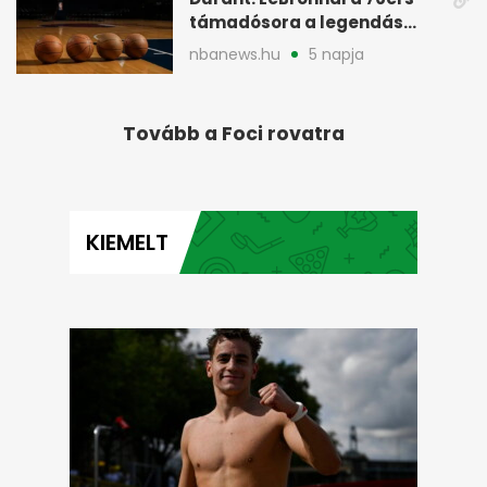
támadósora a legendás
Warriorsra emlékeztet
nbanews.hu
5 napja
Tovább a Foci rovatra
KIEMELT