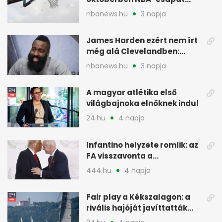
ellen lép pályára
nbanews.hu
3 napja
James Harden ezért nem írt
még alá Clevelandben:
pénzügyi okok
nbanews.hu
3 napja
A magyar atlétika első
világbajnoka elnöknek indul
24.hu
4 napja
Infantino helyzete romlik: az
FA visszavonta a
támogatását, jöhet a
444.hu
4 napja
menesztés
Fair play a Kékszalagon: a
rivális hajóját javíttatták
meg