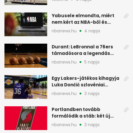
Yabusele elmondta, miért
nem kért az NBA-ből és
miért jött Európába
nbanews.hu
4 napja
Durant: LeBronnal a 76ers
támadósora a legendás
Warriorsra emlékeztet
nbanews.hu
5 napja
Egy Lakers-játékos kihagyja
Luka Dončić szlovéniai
minicampjét
nbanews.hu
3 napja
Portlandben tovább
formálódik a stáb: két új
szakember a Blazersnél
nbanews.hu
3 napja