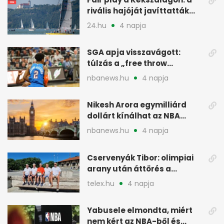
rivális hajóját javíttatták
meg
24.hu
4 napja
SGA apja visszavágott:
túlzás a „free throw
merchant” címke?
nbanews.hu
4 napja
Nikesh Arora egymilliárd
dollárt kínálhat az NBA
Europe londoni csapatáért
nbanews.hu
4 napja
Cservenyák Tibor: olimpiai
arany után áttörés a
rákkutatásban
telex.hu
4 napja
Yabusele elmondta, miért
nem kért az NBA-ből és