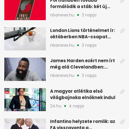
Portlandben tovább
formálódik a stáb: két új
szakember a Blazersnél
nbanews.hu
3 napja
London Lions történelmet ír:
októberben NBA-csapat
ellen lép pályára
nbanews.hu
3 napja
James Harden ezért nem írt
még alá Clevelandben:
pénzügyi okok
nbanews.hu
3 napja
A magyar atlétika első
világbajnoka elnöknek indul
24.hu
4 napja
Infantino helyzete romlik: az
FA visszavonta a