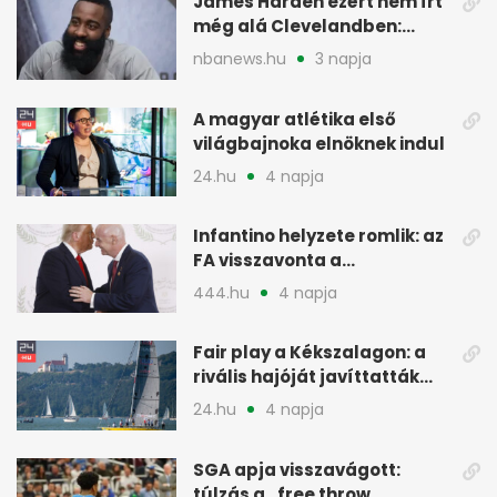
James Harden ezért nem írt
még alá Clevelandben:
pénzügyi okok
nbanews.hu
3 napja
A magyar atlétika első
világbajnoka elnöknek indul
24.hu
4 napja
Infantino helyzete romlik: az
FA visszavonta a
támogatását, jöhet a
444.hu
4 napja
menesztés
Fair play a Kékszalagon: a
rivális hajóját javíttatták
meg
24.hu
4 napja
SGA apja visszavágott:
túlzás a „free throw