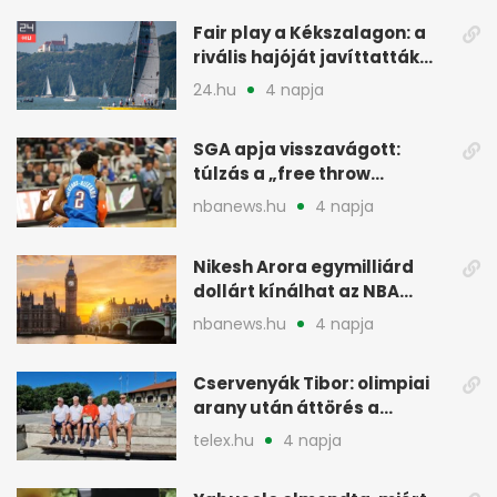
Fair play a Kékszalagon: a
rivális hajóját javíttatták
meg
24.hu
4 napja
SGA apja visszavágott:
túlzás a „free throw
merchant” címke?
nbanews.hu
4 napja
Nikesh Arora egymilliárd
dollárt kínálhat az NBA
Europe londoni csapatáért
nbanews.hu
4 napja
Cservenyák Tibor: olimpiai
arany után áttörés a
rákkutatásban
telex.hu
4 napja