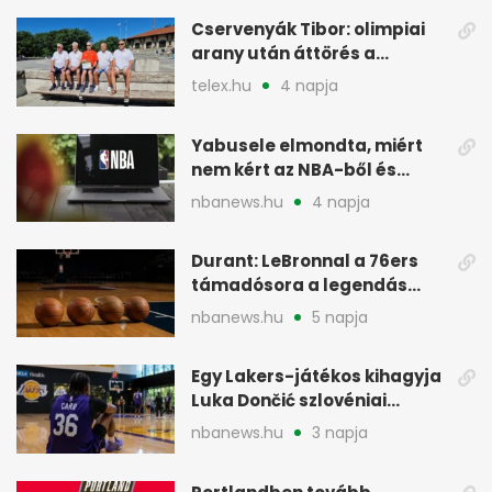
Cservenyák Tibor: olimpiai
arany után áttörés a
rákkutatásban
telex.hu
4 napja
Yabusele elmondta, miért
nem kért az NBA-ből és
miért jött Európába
nbanews.hu
4 napja
Durant: LeBronnal a 76ers
támadósora a legendás
Warriorsra emlékeztet
nbanews.hu
5 napja
Egy Lakers-játékos kihagyja
Luka Dončić szlovéniai
minicampjét
nbanews.hu
3 napja