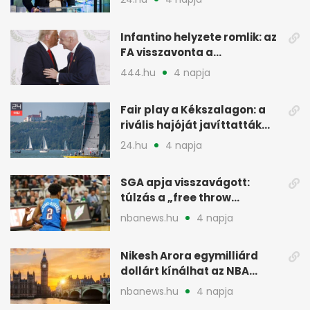
Infantino helyzete romlik: az
FA visszavonta a
támogatását, jöhet a
444.hu
4 napja
menesztés
Fair play a Kékszalagon: a
rivális hajóját javíttatták
meg
24.hu
4 napja
SGA apja visszavágott:
túlzás a „free throw
merchant” címke?
nbanews.hu
4 napja
Nikesh Arora egymilliárd
dollárt kínálhat az NBA
Europe londoni csapatáért
nbanews.hu
4 napja