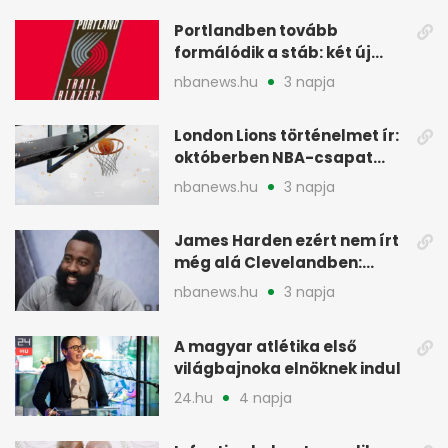
Portlandben tovább
formálódik a stáb: két új
szakember a Blazersnél
nbanews.hu
3 napja
London Lions történelmet ír:
októberben NBA-csapat
ellen lép pályára
nbanews.hu
3 napja
James Harden ezért nem írt
még alá Clevelandben:
pénzügyi okok
nbanews.hu
3 napja
A magyar atlétika első
világbajnoka elnöknek indul
24.hu
4 napja