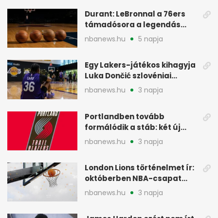
Durant: LeBronnal a 76ers
támadósora a legendás
Warriorsra emlékeztet
nbanews.hu
5 napja
Egy Lakers-játékos kihagyja
Luka Dončić szlovéniai
minicampjét
nbanews.hu
3 napja
Portlandben tovább
formálódik a stáb: két új
szakember a Blazersnél
nbanews.hu
3 napja
London Lions történelmet ír:
októberben NBA-csapat
ellen lép pályára
nbanews.hu
3 napja