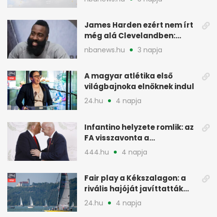
James Harden ezért nem írt
még alá Clevelandben:
pénzügyi okok
nbanews.hu
3 napja
A magyar atlétika első
világbajnoka elnöknek indul
24.hu
4 napja
Infantino helyzete romlik: az
FA visszavonta a
támogatását, jöhet a
444.hu
4 napja
menesztés
Fair play a Kékszalagon: a
rivális hajóját javíttatták
meg
24.hu
4 napja