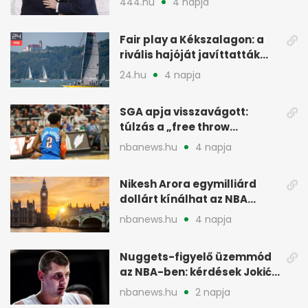
444.hu
4 napja
menesztés
Fair play a Kékszalagon: a
rivális hajóját javíttatták
meg
24.hu
4 napja
SGA apja visszavágott:
túlzás a „free throw
merchant” címke?
nbanews.hu
4 napja
Nikesh Arora egymilliárd
dollárt kínálhat az NBA
Europe londoni csapatáért
nbanews.hu
4 napja
Nuggets-figyelő üzemmód
az NBA-ben: kérdések Jokić
jövőjéről
nbanews.hu
2 napja