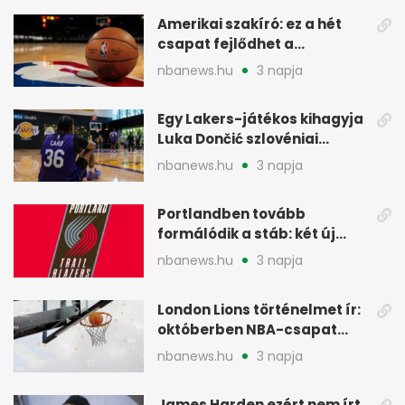
Amerikai szakíró: ez a hét
csapat fejlődhet a
legtöbbet az NBA-ben
nbanews.hu
3 napja
Egy Lakers-játékos kihagyja
Luka Dončić szlovéniai
minicampjét
nbanews.hu
3 napja
Portlandben tovább
formálódik a stáb: két új
szakember a Blazersnél
nbanews.hu
3 napja
London Lions történelmet ír:
októberben NBA-csapat
ellen lép pályára
nbanews.hu
3 napja
James Harden ezért nem írt