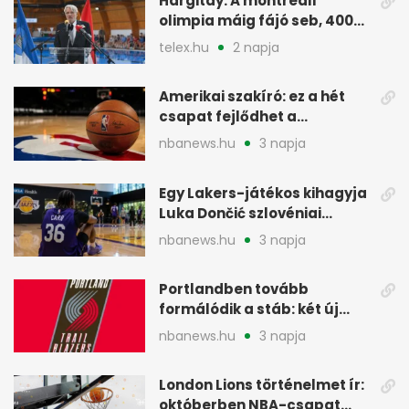
Hargitay: A montreali
olimpia máig fájó seb, 400
vegyesen 4. lett
telex.hu
2 napja
Amerikai szakíró: ez a hét
csapat fejlődhet a
legtöbbet az NBA-ben
nbanews.hu
3 napja
Egy Lakers-játékos kihagyja
Luka Dončić szlovéniai
minicampjét
nbanews.hu
3 napja
Portlandben tovább
formálódik a stáb: két új
szakember a Blazersnél
nbanews.hu
3 napja
London Lions történelmet ír:
októberben NBA-csapat