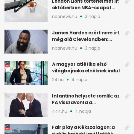
London Lions történelmet ír:
októberben NBA-csapat
ellen lép pályára
nbanews.hu
3 napja
James Harden ezért nem írt
még alá Clevelandben:
pénzügyi okok
nbanews.hu
3 napja
A magyar atlétika első
világbajnoka elnöknek indul
24.hu
4 napja
Infantino helyzete romlik: az
FA visszavonta a
támogatását, jöhet a
444.hu
4 napja
menesztés
Fair play a Kékszalagon: a
rivális hajóját javíttatták