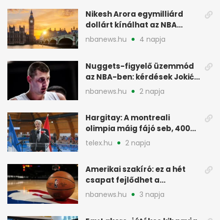
Nikesh Arora egymilliárd
dollárt kínálhat az NBA
Europe londoni csapatáért
nbanews.hu
4 napja
Nuggets-figyelő üzemmód
az NBA-ben: kérdések Jokić
jövőjéről
nbanews.hu
2 napja
Hargitay: A montreali
olimpia máig fájó seb, 400
vegyesen 4. lett
telex.hu
2 napja
Amerikai szakíró: ez a hét
csapat fejlődhet a
legtöbbet az NBA-ben
nbanews.hu
3 napja