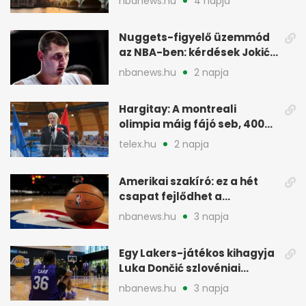
nbanews.hu
4 napja
Nuggets-figyelő üzemmód
az NBA-ben: kérdések Jokić
jövőjéről
nbanews.hu
2 napja
Hargitay: A montreali
olimpia máig fájó seb, 400
vegyesen 4. lett
telex.hu
2 napja
Amerikai szakíró: ez a hét
csapat fejlődhet a
legtöbbet az NBA-ben
nbanews.hu
3 napja
Egy Lakers-játékos kihagyja
Luka Dončić szlovéniai
minicampjét
nbanews.hu
3 napja