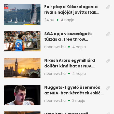
Fair play a Kékszalagon: a
rivális hajóját javíttatták
meg
24.hu
4 napja
SGA apja visszavágott:
túlzás a „free throw
merchant” címke?
nbanews.hu
4 napja
Nikesh Arora egymilliárd
dollárt kínálhat az NBA
Europe londoni csapatáért
nbanews.hu
4 napja
Nuggets-figyelő üzemmód
az NBA-ben: kérdések Jokić
jövőjéről
nbanews.hu
2 napja