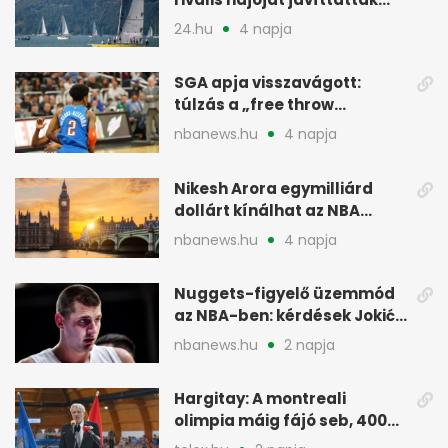
meg
24.hu
4 napja
SGA apja visszavágott:
túlzás a „free throw
merchant” címke?
nbanews.hu
4 napja
Nikesh Arora egymilliárd
dollárt kínálhat az NBA
Europe londoni csapatáért
nbanews.hu
4 napja
Nuggets-figyelő üzemmód
az NBA-ben: kérdések Jokić
jövőjéről
nbanews.hu
2 napja
Hargitay: A montreali
olimpia máig fájó seb, 400
vegyesen 4. lett