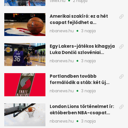
telex.hu
2 napja
Amerikai szakíró: ez a hét
csapat fejlődhet a
legtöbbet az NBA-ben
nbanews.hu
3 napja
Egy Lakers-játékos kihagyja
Luka Dončić szlovéniai
minicampjét
nbanews.hu
3 napja
Portlandben tovább
formálódik a stáb: két új
szakember a Blazersnél
nbanews.hu
3 napja
London Lions történelmet ír:
októberben NBA-csapat
ellen lép pályára
nbanews.hu
3 napja