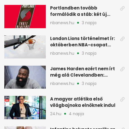
Portlandben tovább
formálódik a stáb: két új
szakember a Blazersnél
nbanews.hu
3 napja
London Lions történelmet ír:
októberben NBA-csapat
ellen lép pályára
nbanews.hu
3 napja
James Harden ezért nem írt
még alá Clevelandben:
pénzügyi okok
nbanews.hu
3 napja
A magyar atlétika első
világbajnoka elnöknek indul
24.hu
4 napja