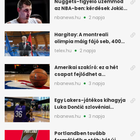
Nuggets-figyelő üzemmód
az NBA-ben: kérdések Jokić
jövőjéről
nbanews.hu
2 napja
Hargitay: A montreali
olimpia máig fájó seb, 400
vegyesen 4. lett
telex.hu
2 napja
Amerikai szakíró: ez a hét
csapat fejlődhet a
legtöbbet az NBA-ben
nbanews.hu
3 napja
Egy Lakers-játékos kihagyja
Luka Dončić szlovéniai
minicampjét
nbanews.hu
3 napja
Portlandben tovább