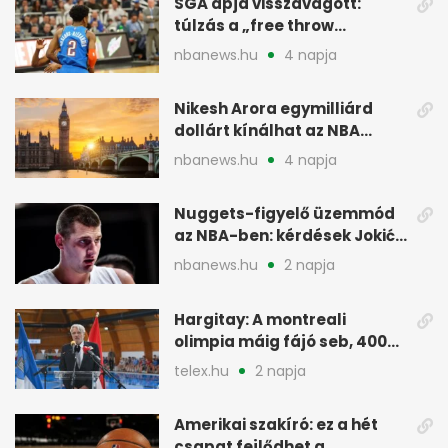
SGA apja visszavágott:
túlzás a „free throw
merchant” címke?
nbanews.hu
4 napja
Nikesh Arora egymilliárd
dollárt kínálhat az NBA
Europe londoni csapatáért
nbanews.hu
4 napja
Nuggets-figyelő üzemmód
az NBA-ben: kérdések Jokić
jövőjéről
nbanews.hu
2 napja
Hargitay: A montreali
olimpia máig fájó seb, 400
vegyesen 4. lett
telex.hu
2 napja
Amerikai szakíró: ez a hét
csapat fejlődhet a