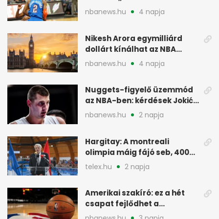
merchant” címke?
nbanews.hu
4 napja
Nikesh Arora egymilliárd
dollárt kínálhat az NBA
Europe londoni csapatáért
nbanews.hu
4 napja
Nuggets-figyelő üzemmód
az NBA-ben: kérdések Jokić
jövőjéről
nbanews.hu
2 napja
Hargitay: A montreali
olimpia máig fájó seb, 400
vegyesen 4. lett
telex.hu
2 napja
Amerikai szakíró: ez a hét
csapat fejlődhet a
legtöbbet az NBA-ben
nbanews.hu
3 napja