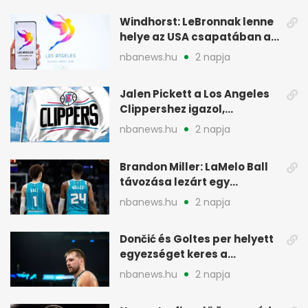
Windhorst: LeBronnak lenne
helye az USA csapatában a
2028-as olimpián
nbanews.hu
2 napja
Jalen Pickett a Los Angeles
Clippershez igazol,
kétirányú szerződéssel
nbanews.hu
2 napja
Brandon Miller: LaMelo Ball
távozása lezárt egy
korszakot a Hornetsnél
nbanews.hu
2 napja
Dončić és Goltes per helyett
egyezséget keres a
gyerekügyben
nbanews.hu
2 napja