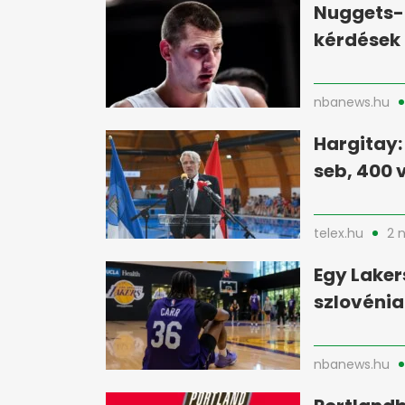
Nuggets-
kérdések 
nbanews.hu
Hargitay:
seb, 400 
telex.hu
2 
Egy Laker
szlovénia
nbanews.hu