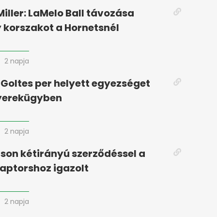
iller: LaMelo Ball távozása
y korszakot a Hornetsnél
2 napja
 Goltes per helyett egyezséget
gyerekügyben
2 napja
son kétirányú szerződéssel a
aptorshoz igazolt
2 napja