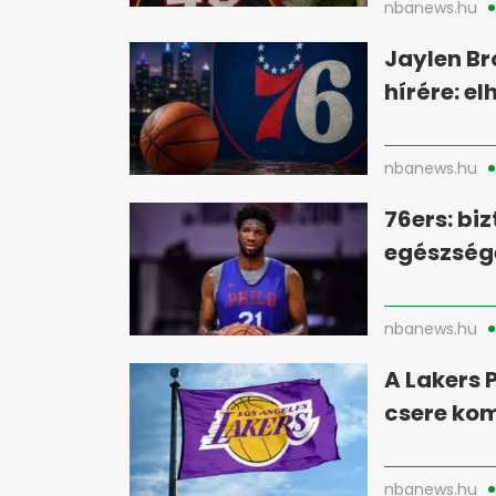
nbanews.hu
Jaylen Br
hírére: el
nbanews.hu
76ers: biz
egészség
nbanews.hu
A Lakers P
csere ko
nbanews.hu