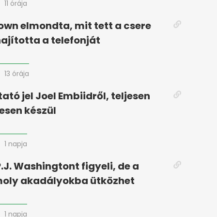
11 órája
own elmondta, mit tett a csere
hajította a telefonját
13 órája
tató jel Joel Embiidről, teljesen
esen készül
1 napja
.J. Washingtont figyeli, de a
moly akadályokba ütközhet
1 napja