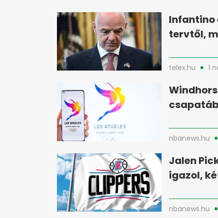
Infantino 
tervtől, 
telex.hu
1 
Windhorst
csapatáb
nbanews.hu
Jalen Pic
igazol, k
nbanews.hu