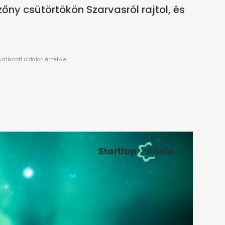
őny csütörtökön Szarvasról rajtol, és