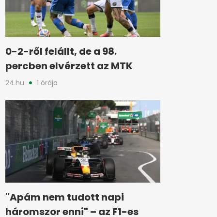
0-2-ről felállt, de a 98.
percben elvérzett az MTK
24.hu
1 órája
"Apám nem tudott napi
háromszor enni" – az F1-es