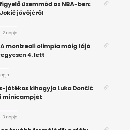
figyelő üzemmód az NBA-ben:
Jokić jövőjéről
2 napja
 A montreali olimpia máig fájó
vegyesen 4. lett
napja
s-játékos kihagyja Luka Dončić
i minicampjét
3 napja