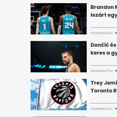
Brandon M
lezárt eg
nbanews.hu
Dončić és
keres a 
nbanews.hu
Trey Jemi
Toronto R
nbanews.hu