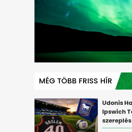
0
seconds
of
MÉG TÖBB FRISS HÍR
1
minute,
56
seconds
Volume
0%
Udonis Ha
Ipswich 
szereplés