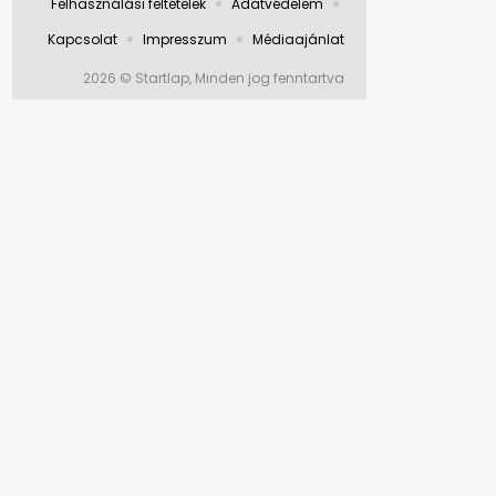
Felhasználási feltételek
Adatvédelem
Kapcsolat
Impresszum
Médiaajánlat
2026 © Startlap, Minden jog fenntartva