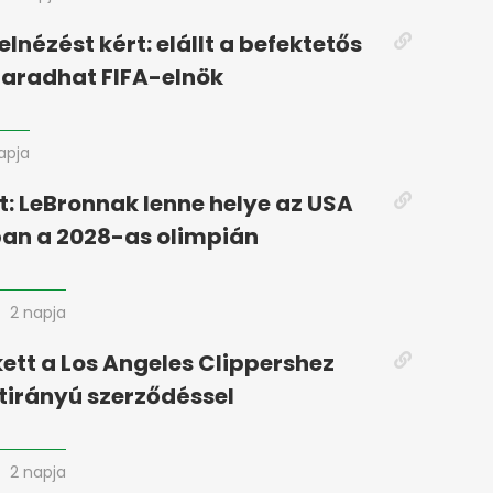
elnézést kért: elállt a befektetős
maradhat FIFA-elnök
napja
: LeBronnak lenne helye az USA
an a 2028-as olimpián
2 napja
kett a Los Angeles Clippershez
étirányú szerződéssel
2 napja