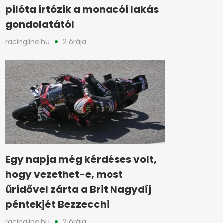
pilóta irtózik a monacói lakás
gondolatától
racingline.hu
2 órája
Egy napja még kérdéses volt,
hogy vezethet-e, most
űridővel zárta a Brit Nagydíj
péntekjét Bezzecchi
racingline.hu
2 órája