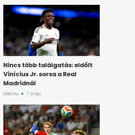
Nincs több találgatás: eldőlt
Vinícius Jr. sorsa a Real
Madridnál
blikk.hu
7 órája