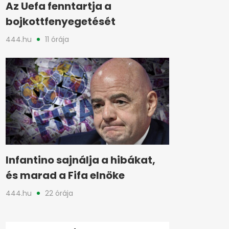
Az Uefa fenntartja a
bojkottfenyegetését
444.hu
11 órája
Infantino sajnálja a hibákat,
és marad a Fifa elnöke
444.hu
22 órája