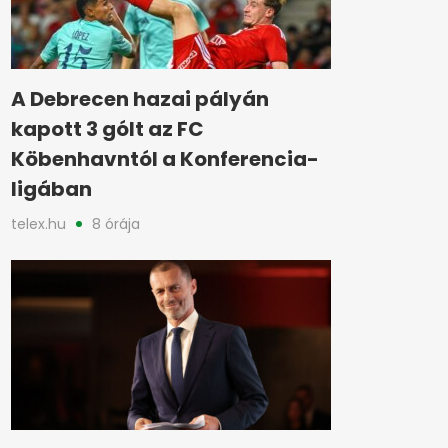
A Debrecen hazai pályán
kapott 3 gólt az FC
Köbenhavntól a Konferencia-
ligában
telex.hu
8 órája