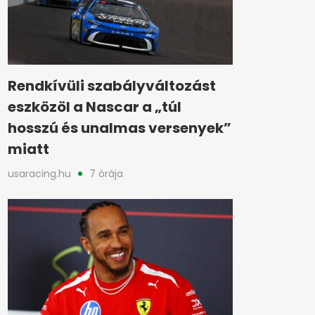
Rendkívüli szabályváltozást
eszközöl a Nascar a „túl
hosszú és unalmas versenyek”
miatt
usaracing.hu
7 órája