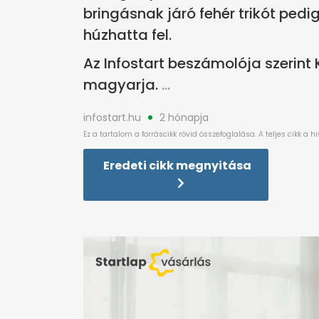
bringásnak járó fehér trikót pedi
húzhatta fel.
Az Infostart beszámolója szerint 
magyarja.
infostart.hu
2 hónapja
Eredeti cikk megnyitása