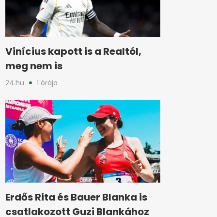
Vinícius kapott is a Realtól,
meg nem is
24.hu
1 órája
Erdős Rita és Bauer Blanka is
csatlakozott Guzi Blankához