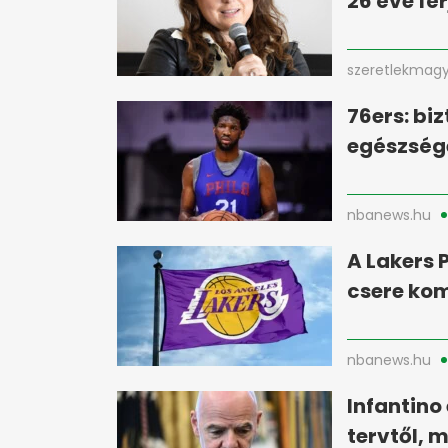
26 éve fé
szeretlekmagy
76ers: biz
egészség
nbanews.hu
A Lakers P
csere ko
nbanews.hu
Infantino 
tervtől, 