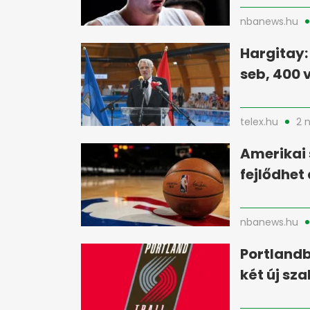
nbanews.hu
Hargitay:
seb, 400 
telex.hu
2 
Amerikai 
fejlődhet
nbanews.hu
Portlandb
két új sz