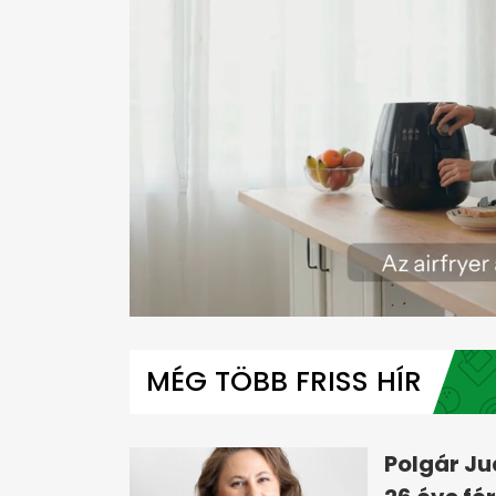
0
seconds
of
MÉG TÖBB FRISS HÍR
2
minutes,
30
seconds
Volume
0%
Polgár Ju