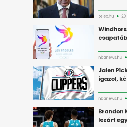
telex.hu
23
Windhorst
csapatáb
nbanews.hu
Jalen Pic
igazol, k
nbanews.hu
Brandon M
lezárt eg