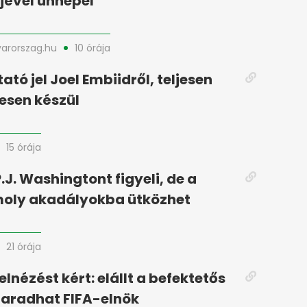
rjével ünnepel
arorszag.hu
10 órája
tató jel Joel Embiidről, teljesen
esen készül
15 órája
.J. Washingtont figyeli, de a
moly akadályokba ütközhet
21 órája
elnézést kért: elállt a befektetős
maradhat FIFA-elnök