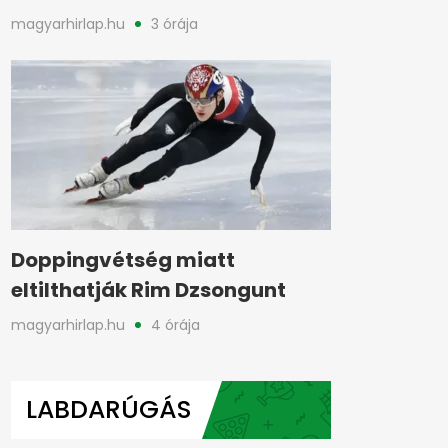
magyarhirlap.hu
3 órája
Doppingvétség miatt
eltilthatják Rim Dzsongunt
magyarhirlap.hu
4 órája
LABDARÚGÁS