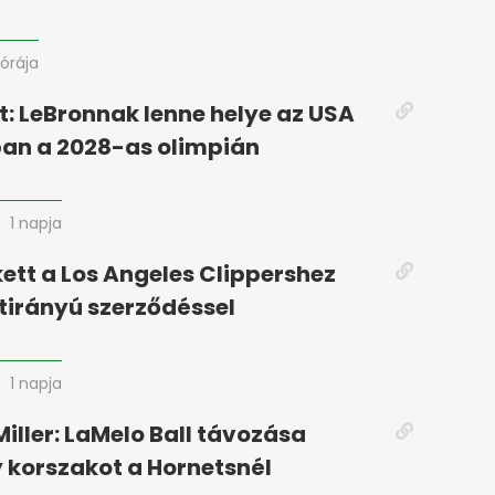
 órája
: LeBronnak lenne helye az USA
an a 2028-as olimpián
1 napja
kett a Los Angeles Clippershez
étirányú szerződéssel
1 napja
iller: LaMelo Ball távozása
y korszakot a Hornetsnél