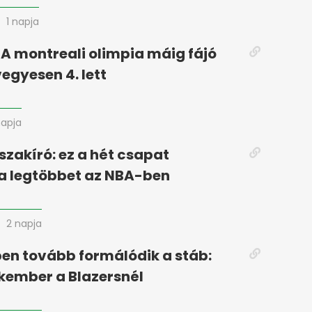
1 napja
 A montreali olimpia máig fájó
vegyesen 4. lett
napja
szakíró: ez a hét csapat
 a legtöbbet az NBA-ben
2 napja
en tovább formálódik a stáb:
akember a Blazersnél