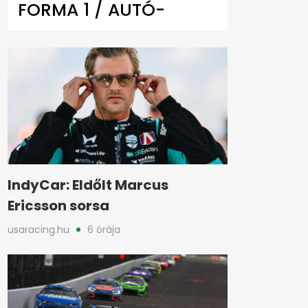
FORMA 1 / AUTÓ-
MOTOR
IndyCar: Eldőlt Marcus
Ericsson sorsa
usaracing.hu
6 órája