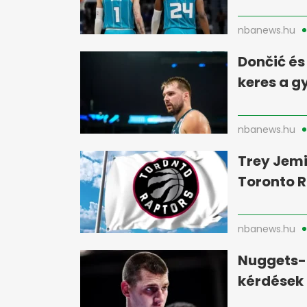
nbanews.hu
Dončić és
keres a 
nbanews.hu
Trey Jemi
Toronto R
nbanews.hu
Nuggets-
kérdések 