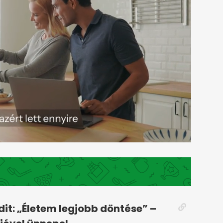
dit: „Életem legjobb döntése” –