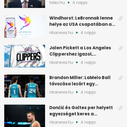
maradhat FIFA-elnök
telex.hu
4 napja
Windhorst: LeBronnak lenne
helye az USA csapatában a
2028-as olimpián
nbanews.hu
4 napja
Jalen Pickett a Los Angeles
Clippershez igazol,
kétirányú szerződéssel
nbanews.hu
4 napja
Brandon Miller: LaMelo Ball
távozása lezárt egy
korszakot a Hornetsnél
nbanews.hu
4 napja
Dončić és Goltes per helyett
egyezséget keres a
gyerekügyben
nbanews.hu
4 napja