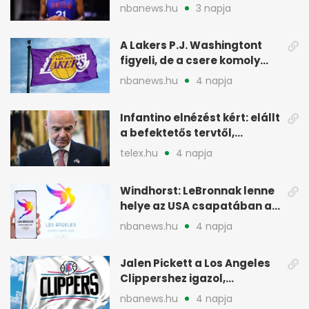
egészségesen készül
nbanews.hu
3 napja
A Lakers P.J. Washingtont
figyeli, de a csere komoly
akadályokba ütközhet
nbanews.hu
4 napja
Infantino elnézést kért: elállt
a befektetős tervtől,
maradhat FIFA-elnök
telex.hu
4 napja
Windhorst: LeBronnak lenne
helye az USA csapatában a
2028-as olimpián
nbanews.hu
4 napja
Jalen Pickett a Los Angeles
Clippershez igazol,
kétirányú szerződéssel
nbanews.hu
4 napja