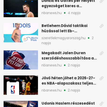
Dončić és Goltes per helyett
egyezséget keres a
gyerekügyben
nbanews.hu
4 napja
Betlehem Dávid taktikai
húzással lett Eb-
aranyérmes Párizsban
szeretlekmagyarorszag.hu
2
napja
Megakadt Jalen Duren
szerződéshosszabbítása a
Detroit Pistonsnál
nbanews.hu
2 napja
Jövő héten jöhet a 2026-27-
es NBA-alapszakasz teljes
menetrendje
nbanews.hu
2 napja
Udonis Haslem részesedést