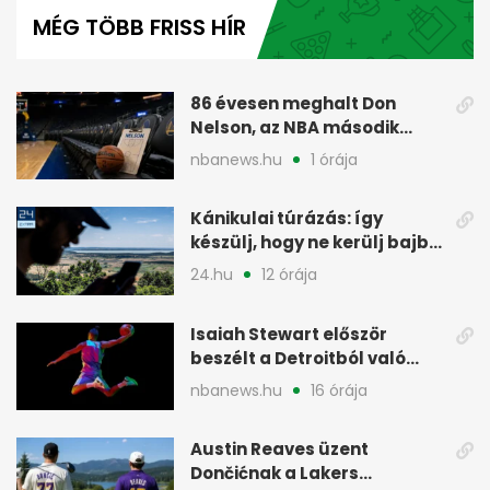
of
MÉG TÖBB FRISS HÍR
4
minutes,
26
seconds
86 évesen meghalt Don
Nelson, az NBA második
legsikeresebb edzője
nbanews.hu
1 órája
Kánikulai túrázás: így
készülj, hogy ne kerülj bajba
az úton
24.hu
12 órája
Isaiah Stewart először
beszélt a Detroitból való
távozásáról
nbanews.hu
16 órája
Austin Reaves üzent
Dončićnak a Lakers