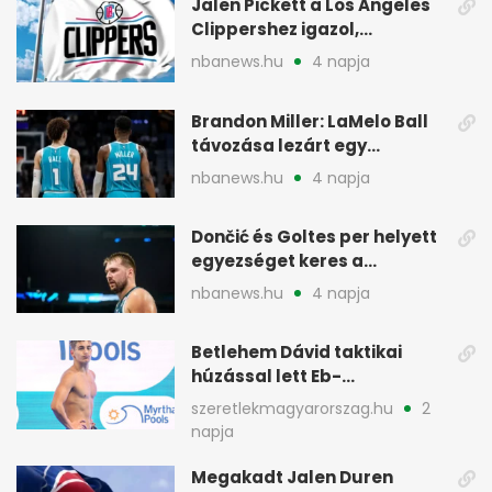
Jalen Pickett a Los Angeles
Clippershez igazol,
kétirányú szerződéssel
nbanews.hu
4 napja
Brandon Miller: LaMelo Ball
távozása lezárt egy
korszakot a Hornetsnél
nbanews.hu
4 napja
Dončić és Goltes per helyett
egyezséget keres a
gyerekügyben
nbanews.hu
4 napja
Betlehem Dávid taktikai
húzással lett Eb-
aranyérmes Párizsban
szeretlekmagyarorszag.hu
2
napja
Megakadt Jalen Duren