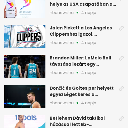
helye az USA csapatában a
2028-as olimpián
nbanews.hu
4 napja
Jalen Pickett a Los Angeles
Clippershez igazol,
kétirányú szerződéssel
nbanews.hu
4 napja
Brandon Miller: LaMelo Ball
távozása lezárt egy
korszakot a Hornetsnél
nbanews.hu
4 napja
Dončić és Goltes per helyett
egyezséget keres a
gyerekügyben
nbanews.hu
4 napja
Betlehem Dávid taktikai
húzással lett Eb-