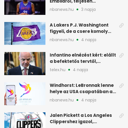
Embiidről, teljesen
egészségesen készül
nbanews.hu
3 napja
A Lakers P.J. Washingtont
figyeli, de a csere komoly
akadályokba ütközhet
nbanews.hu
4 napja
Infantino elnézést kért: elállt
a befektetős tervtől,
maradhat FIFA-elnök
telex.hu
4 napja
Windhorst: LeBronnak lenne
helye az USA csapatában a
2028-as olimpián
nbanews.hu
4 napja
Jalen Pickett a Los Angeles
Clippershez igazol,
kétirányú szerződéssel