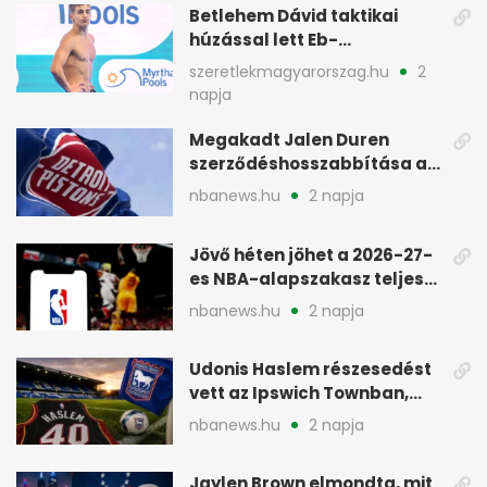
Betlehem Dávid taktikai
húzással lett Eb-
aranyérmes Párizsban
szeretlekmagyarorszag.hu
2
napja
Megakadt Jalen Duren
szerződéshosszabbítása a
Detroit Pistonsnál
nbanews.hu
2 napja
Jövő héten jöhet a 2026-27-
es NBA-alapszakasz teljes
menetrendje
nbanews.hu
2 napja
Udonis Haslem részesedést
vett az Ipswich Townban,
Premier League-szereplés
nbanews.hu
2 napja
előtt
Jaylen Brown elmondta, mit