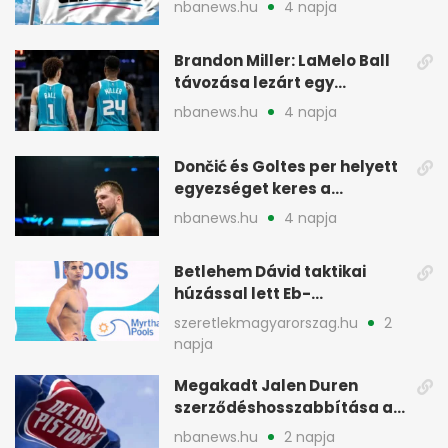
nbanews.hu
4 napja
Brandon Miller: LaMelo Ball
távozása lezárt egy
korszakot a Hornetsnél
nbanews.hu
4 napja
Dončić és Goltes per helyett
egyezséget keres a
gyerekügyben
nbanews.hu
4 napja
Betlehem Dávid taktikai
húzással lett Eb-
aranyérmes Párizsban
szeretlekmagyarorszag.hu
2
napja
Megakadt Jalen Duren
szerződéshosszabbítása a
Detroit Pistonsnál
nbanews.hu
2 napja