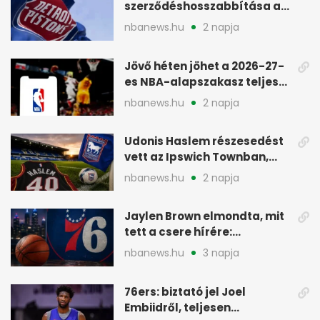
szerződéshosszabbítása a
Detroit Pistonsnál
nbanews.hu
2 napja
Jövő héten jöhet a 2026-27-
es NBA-alapszakasz teljes
menetrendje
nbanews.hu
2 napja
Udonis Haslem részesedést
vett az Ipswich Townban,
Premier League-szereplés
nbanews.hu
2 napja
előtt
Jaylen Brown elmondta, mit
tett a csere hírére:
elhajította a telefonját
nbanews.hu
3 napja
76ers: biztató jel Joel
Embiidről, teljesen