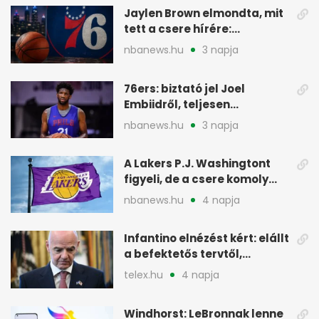
Jaylen Brown elmondta, mit
tett a csere hírére:
elhajította a telefonját
nbanews.hu
3 napja
76ers: biztató jel Joel
Embiidről, teljesen
egészségesen készül
nbanews.hu
3 napja
A Lakers P.J. Washingtont
figyeli, de a csere komoly
akadályokba ütközhet
nbanews.hu
4 napja
Infantino elnézést kért: elállt
a befektetős tervtől,
maradhat FIFA-elnök
telex.hu
4 napja
Windhorst: LeBronnak lenne