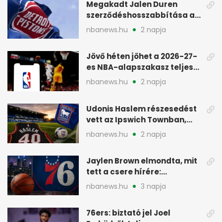
Megakadt Jalen Duren
szerződéshosszabbítása a
Detroit Pistonsnál
nbanews.hu
2 napja
Jövő héten jöhet a 2026-27-
es NBA-alapszakasz teljes
menetrendje
nbanews.hu
2 napja
Udonis Haslem részesedést
vett az Ipswich Townban,
Premier League-szereplés
nbanews.hu
2 napja
előtt
Jaylen Brown elmondta, mit
tett a csere hírére:
elhajította a telefonját
nbanews.hu
3 napja
76ers: biztató jel Joel