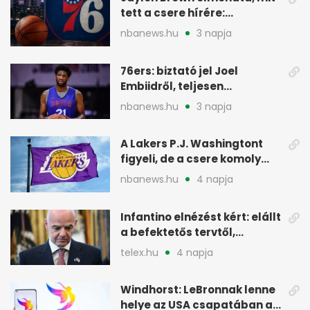
tett a csere hírére:
elhajította a telefonját
nbanews.hu
3 napja
76ers: biztató jel Joel
Embiidről, teljesen
egészségesen készül
nbanews.hu
3 napja
A Lakers P.J. Washingtont
figyeli, de a csere komoly
akadályokba ütközhet
nbanews.hu
4 napja
Infantino elnézést kért: elállt
a befektetős tervtől,
maradhat FIFA-elnök
telex.hu
4 napja
Windhorst: LeBronnak lenne
helye az USA csapatában a