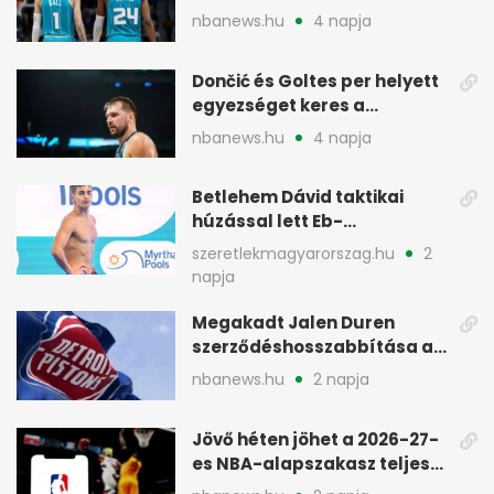
korszakot a Hornetsnél
nbanews.hu
4 napja
Dončić és Goltes per helyett
egyezséget keres a
gyerekügyben
nbanews.hu
4 napja
Betlehem Dávid taktikai
húzással lett Eb-
aranyérmes Párizsban
szeretlekmagyarorszag.hu
2
napja
Megakadt Jalen Duren
szerződéshosszabbítása a
Detroit Pistonsnál
nbanews.hu
2 napja
Jövő héten jöhet a 2026-27-
es NBA-alapszakasz teljes
menetrendje