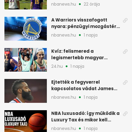
szlovéniai útja előtt
nbanews.hu
22 órája
A Warriors visszafogott
nyara: pénzügyi mozgástér
a 2027-es tervhez
nbanews.hu
1 napja
Kvíz: felismered a
legismertebb magyar
úszókat a fotókról?
24.hu
1 napja
Ejtették a fegyverrel
kapcsolatos vádat James
Harden ellen Texasban
nbanews.hu
1 napja
NBA luxusadó: így működik a
Luxury Tax és mikor kell
fizetni
nbanews.hu
1 napja