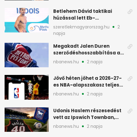
Betlehem Dávid taktikai
húzással lett Eb-
aranyérmes Párizsban
szeretlekmagyarorszag.hu
2
napja
Megakadt Jalen Duren
szerződéshosszabbítása a
Detroit Pistonsnál
nbanews.hu
2 napja
Jövő héten jöhet a 2026-27-
es NBA-alapszakasz teljes
menetrendje
nbanews.hu
2 napja
Udonis Haslem részesedést
vett az Ipswich Townban,
Premier League-szereplés
nbanews.hu
2 napja
előtt