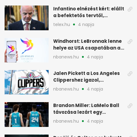
Infantino elnézést kért: elállt
a befektetős tervtől,
maradhat FIFA-elnök
telex.hu
4 napja
Windhorst: LeBronnak lenne
helye az USA csapatában a
2028-as olimpián
nbanews.hu
4 napja
Jalen Pickett a Los Angeles
Clippershez igazol,
kétirányú szerződéssel
nbanews.hu
4 napja
Brandon Miller: LaMelo Ball
távozása lezárt egy
korszakot a Hornetsnél
nbanews.hu
4 napja