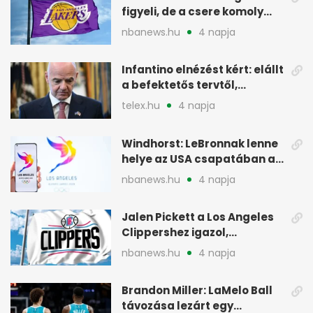
figyeli, de a csere komoly
akadályokba ütközhet
nbanews.hu
4 napja
Infantino elnézést kért: elállt
a befektetős tervtől,
maradhat FIFA-elnök
telex.hu
4 napja
Windhorst: LeBronnak lenne
helye az USA csapatában a
2028-as olimpián
nbanews.hu
4 napja
Jalen Pickett a Los Angeles
Clippershez igazol,
kétirányú szerződéssel
nbanews.hu
4 napja
Brandon Miller: LaMelo Ball
távozása lezárt egy