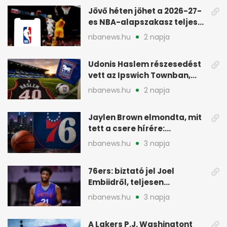
Jövő héten jöhet a 2026-27-
es NBA-alapszakasz teljes
menetrendje
nbanews.hu
2 napja
Udonis Haslem részesedést
vett az Ipswich Townban,
Premier League-szereplés
nbanews.hu
2 napja
előtt
Jaylen Brown elmondta, mit
tett a csere hírére:
elhajította a telefonját
nbanews.hu
3 napja
76ers: biztató jel Joel
Embiidről, teljesen
egészségesen készül
nbanews.hu
3 napja
A Lakers P.J. Washingtont