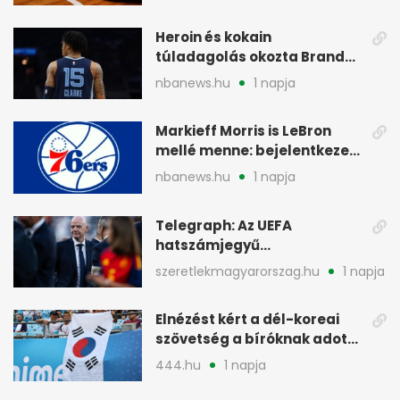
Heroin és kokain
túladagolás okozta Brandon
Clarke halálát
nbanews.hu
1 napja
Markieff Morris is LeBron
mellé menne: bejelentkezett
a Sixershez
nbanews.hu
1 napja
Telegraph: Az UEFA
hatszámjegyű
végkielégítést adott egy női
szeretlekmagyarorszag.hu
1 napja
dolgozónak
Elnézést kért a dél-koreai
szövetség a bíróknak adott
szexmasszázsokért
444.hu
1 napja