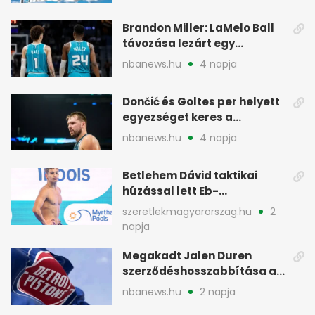
Brandon Miller: LaMelo Ball
távozása lezárt egy
korszakot a Hornetsnél
nbanews.hu
4 napja
Dončić és Goltes per helyett
egyezséget keres a
gyerekügyben
nbanews.hu
4 napja
Betlehem Dávid taktikai
húzással lett Eb-
aranyérmes Párizsban
szeretlekmagyarorszag.hu
2
napja
Megakadt Jalen Duren
szerződéshosszabbítása a
Detroit Pistonsnál
nbanews.hu
2 napja