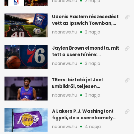
nbanews.hu
2 napja
Udonis Haslem részesedést
vett az Ipswich Townban,
Premier League-szereplés
nbanews.hu
2 napja
előtt
Jaylen Brown elmondta, mit
tett a csere hírére:
elhajította a telefonját
nbanews.hu
3 napja
76ers: biztató jel Joel
Embiidről, teljesen
egészségesen készül
nbanews.hu
3 napja
A Lakers P.J. Washingtont
figyeli, de a csere komoly
akadályokba ütközhet
nbanews.hu
4 napja