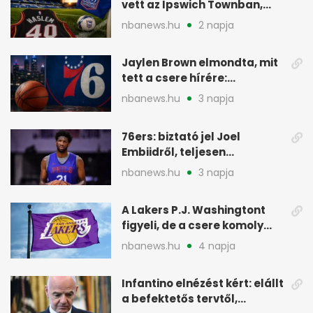
vett az Ipswich Townban,
Premier League-szereplés
nbanews.hu
2 napja
előtt
Jaylen Brown elmondta, mit
tett a csere hírére:
elhajította a telefonját
nbanews.hu
3 napja
76ers: biztató jel Joel
Embiidről, teljesen
egészségesen készül
nbanews.hu
3 napja
A Lakers P.J. Washingtont
figyeli, de a csere komoly
akadályokba ütközhet
nbanews.hu
4 napja
Infantino elnézést kért: elállt
a befektetős tervtől,