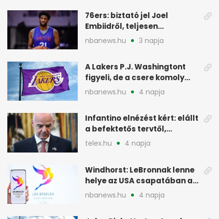
76ers: biztató jel Joel
Embiidről, teljesen
egészségesen készül
nbanews.hu
3 napja
A Lakers P.J. Washingtont
figyeli, de a csere komoly
akadályokba ütközhet
nbanews.hu
4 napja
Infantino elnézést kért: elállt
a befektetős tervtől,
maradhat FIFA-elnök
telex.hu
4 napja
Windhorst: LeBronnak lenne
helye az USA csapatában a
2028-as olimpián
nbanews.hu
4 napja