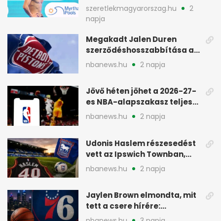
aranyérmes Párizsban
szeretlekmagyarorszag.hu
2
napja
Megakadt Jalen Duren
szerződéshosszabbítása a
Detroit Pistonsnál
nbanews.hu
2 napja
Jövő héten jöhet a 2026-27-
es NBA-alapszakasz teljes
menetrendje
nbanews.hu
2 napja
Udonis Haslem részesedést
vett az Ipswich Townban,
Premier League-szereplés
nbanews.hu
2 napja
előtt
Jaylen Brown elmondta, mit
tett a csere hírére:
elhajította a telefonját
nbanews.hu
3 napja