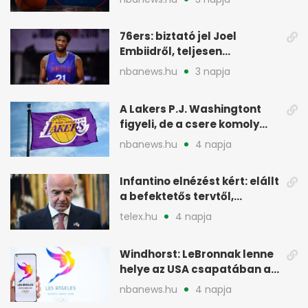
76ers: biztató jel Joel
Embiidről, teljesen
egészségesen készül
nbanews.hu
3 napja
A Lakers P.J. Washingtont
figyeli, de a csere komoly
akadályokba ütközhet
nbanews.hu
4 napja
Infantino elnézést kért: elállt
a befektetős tervtől,
maradhat FIFA-elnök
telex.hu
4 napja
Windhorst: LeBronnak lenne
helye az USA csapatában a
2028-as olimpián
nbanews.hu
4 napja