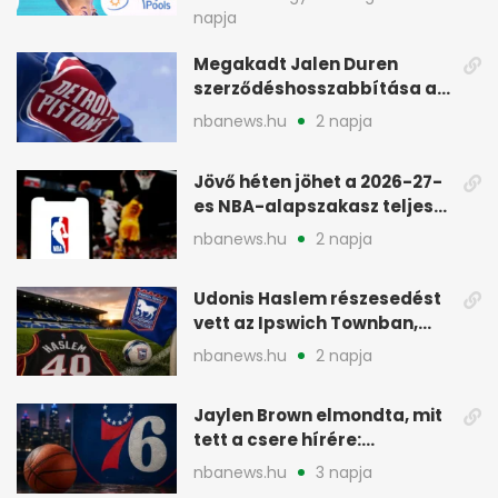
napja
Megakadt Jalen Duren
szerződéshosszabbítása a
Detroit Pistonsnál
nbanews.hu
2 napja
Jövő héten jöhet a 2026-27-
es NBA-alapszakasz teljes
menetrendje
nbanews.hu
2 napja
Udonis Haslem részesedést
vett az Ipswich Townban,
Premier League-szereplés
nbanews.hu
2 napja
előtt
Jaylen Brown elmondta, mit
tett a csere hírére:
elhajította a telefonját
nbanews.hu
3 napja