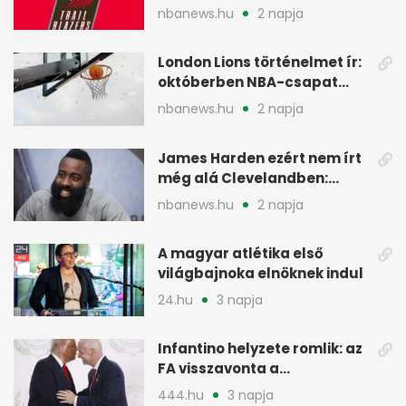
szakember a Blazersnél
nbanews.hu
2 napja
London Lions történelmet ír:
októberben NBA-csapat
ellen lép pályára
nbanews.hu
2 napja
James Harden ezért nem írt
még alá Clevelandben:
pénzügyi okok
nbanews.hu
2 napja
A magyar atlétika első
világbajnoka elnöknek indul
24.hu
3 napja
Infantino helyzete romlik: az
FA visszavonta a
támogatását, jöhet a
444.hu
3 napja