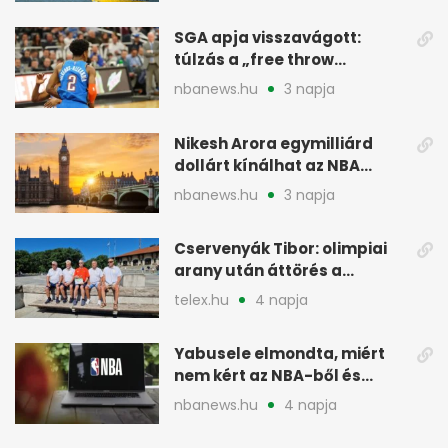
SGA apja visszavágott:
túlzás a „free throw
merchant” címke?
nbanews.hu
3 napja
Nikesh Arora egymilliárd
dollárt kínálhat az NBA
Europe londoni csapatáért
nbanews.hu
3 napja
Cservenyák Tibor: olimpiai
arany után áttörés a
rákkutatásban
telex.hu
4 napja
Yabusele elmondta, miért
nem kért az NBA-ből és
miért jött Európába
nbanews.hu
4 napja