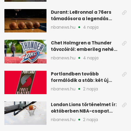
Durant: LeBronnal a 76ers
támadósora a legendás
Warriorsra emlékeztet
nbanews.hu
4 napja
Chet Holmgren a Thunder
távozóiról: emberileg nehéz,
de bízik
nbanews.hu
4 napja
Portlandben tovább
formálódik a stáb: két új
szakember a Blazersnél
nbanews.hu
2 napja
London Lions történelmet ír:
októberben NBA-csapat
ellen lép pályára
nbanews.hu
2 napja