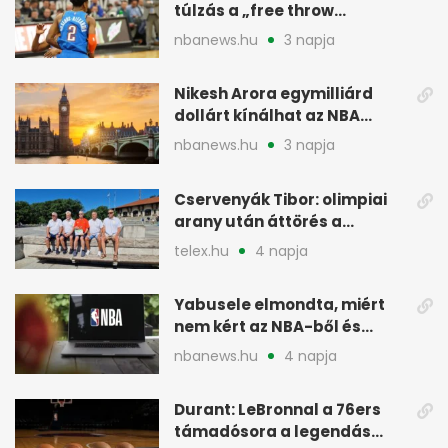
túlzás a „free throw
merchant” címke?
nbanews.hu
3 napja
Nikesh Arora egymilliárd
dollárt kínálhat az NBA
Europe londoni csapatáért
nbanews.hu
3 napja
Cservenyák Tibor: olimpiai
arany után áttörés a
rákkutatásban
telex.hu
4 napja
Yabusele elmondta, miért
nem kért az NBA-ből és
miért jött Európába
nbanews.hu
4 napja
Durant: LeBronnal a 76ers
támadósora a legendás