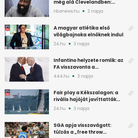
még alá Clevelandben:
pénzügyi okok
nbanews.hu
2 napja
A magyar atlétika első
világbajnoka elnöknek indul
24.hu
3 napja
Infantino helyzete romlik: az
FA visszavonta a
támogatását, jöhet a
444.hu
3 napja
menesztés
Fair play a Kékszalagon: a
rivális hajóját javíttatták
meg
24.hu
3 napja
SGA apja visszavágott:
túlzás a „free throw