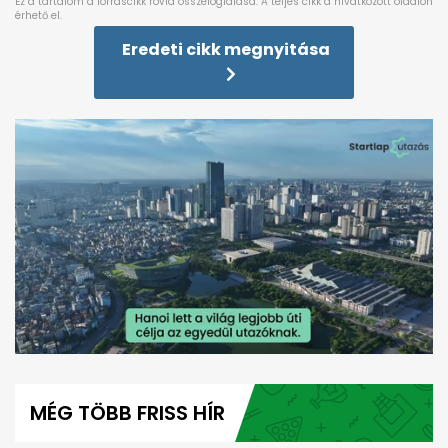
Eredeti cikk megnyitása
0
seconds
of
MÉG TÖBB FRISS HÍR
1
minute,
58