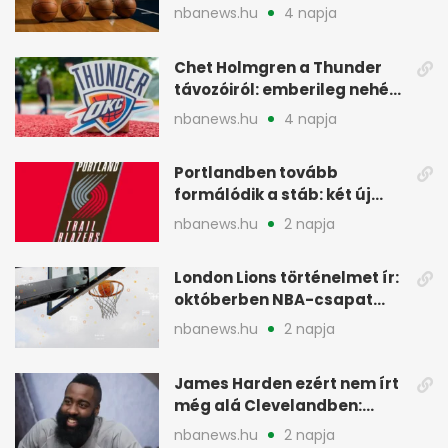
Warriorsra emlékeztet
nbanews.hu
4 napja
Chet Holmgren a Thunder
távozóiról: emberileg nehéz,
de bízik
nbanews.hu
4 napja
Portlandben tovább
formálódik a stáb: két új
szakember a Blazersnél
nbanews.hu
2 napja
London Lions történelmet ír:
októberben NBA-csapat
ellen lép pályára
nbanews.hu
2 napja
James Harden ezért nem írt
még alá Clevelandben:
pénzügyi okok
nbanews.hu
2 napja