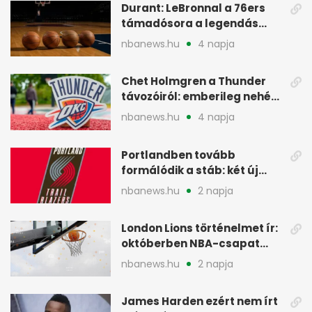
Durant: LeBronnal a 76ers
támadósora a legendás
Warriorsra emlékeztet
nbanews.hu
4 napja
Chet Holmgren a Thunder
távozóiról: emberileg nehéz,
de bízik
nbanews.hu
4 napja
Portlandben tovább
formálódik a stáb: két új
szakember a Blazersnél
nbanews.hu
2 napja
London Lions történelmet ír:
októberben NBA-csapat
ellen lép pályára
nbanews.hu
2 napja
James Harden ezért nem írt