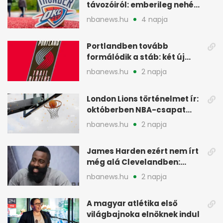
távozóiról: emberileg nehéz,
de bízik
nbanews.hu
4 napja
Portlandben tovább
formálódik a stáb: két új
szakember a Blazersnél
nbanews.hu
2 napja
London Lions történelmet ír:
októberben NBA-csapat
ellen lép pályára
nbanews.hu
2 napja
James Harden ezért nem írt
még alá Clevelandben:
pénzügyi okok
nbanews.hu
2 napja
A magyar atlétika első
világbajnoka elnöknek indul