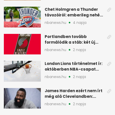
Chet Holmgren a Thunder
távozóiról: emberileg nehéz,
de bízik
nbanews.hu
4 napja
Portlandben tovább
formálódik a stáb: két új
szakember a Blazersnél
nbanews.hu
2 napja
London Lions történelmet ír:
októberben NBA-csapat
ellen lép pályára
nbanews.hu
2 napja
James Harden ezért nem írt
még alá Clevelandben:
pénzügyi okok
nbanews.hu
2 napja