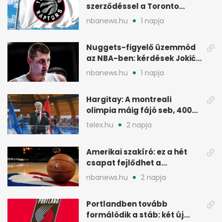
szerződéssel a Toronto
Raptorshoz igazolt
nbanews.hu
1 napja
Nuggets-figyelő üzemmód
az NBA-ben: kérdések Jokić
jövőjéről
nbanews.hu
1 napja
Hargitay: A montreali
olimpia máig fájó seb, 400
vegyesen 4. lett
telex.hu
2 napja
Amerikai szakíró: ez a hét
csapat fejlődhet a
legtöbbet az NBA-ben
nbanews.hu
2 napja
Portlandben tovább
formálódik a stáb: két új