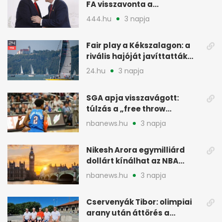
FA visszavonta a
támogatását, jöhet a
444.hu
3 napja
menesztés
Fair play a Kékszalagon: a
rivális hajóját javíttatták
meg
24.hu
3 napja
SGA apja visszavágott:
túlzás a „free throw
merchant” címke?
nbanews.hu
3 napja
Nikesh Arora egymilliárd
dollárt kínálhat az NBA
Europe londoni csapatáért
nbanews.hu
3 napja
Cservenyák Tibor: olimpiai
arany után áttörés a