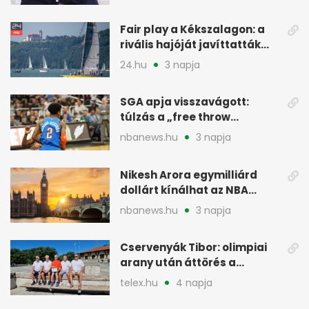
menesztés
Fair play a Kékszalagon: a
rivális hajóját javíttatták
meg
24.hu
3 napja
SGA apja visszavágott:
túlzás a „free throw
merchant” címke?
nbanews.hu
3 napja
Nikesh Arora egymilliárd
dollárt kínálhat az NBA
Europe londoni csapatáért
nbanews.hu
3 napja
Cservenyák Tibor: olimpiai
arany után áttörés a
rákkutatásban
telex.hu
4 napja