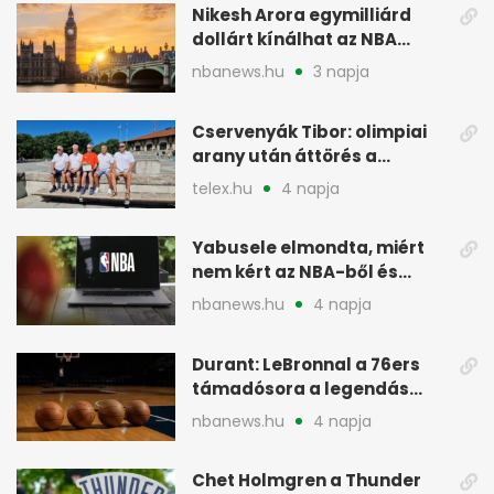
Nikesh Arora egymilliárd
dollárt kínálhat az NBA
Europe londoni csapatáért
nbanews.hu
3 napja
Cservenyák Tibor: olimpiai
arany után áttörés a
rákkutatásban
telex.hu
4 napja
Yabusele elmondta, miért
nem kért az NBA-ből és
miért jött Európába
nbanews.hu
4 napja
Durant: LeBronnal a 76ers
támadósora a legendás
Warriorsra emlékeztet
nbanews.hu
4 napja
Chet Holmgren a Thunder