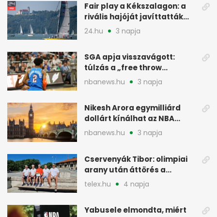
Fair play a Kékszalagon: a
rivális hajóját javíttatták
meg
24.hu
3 napja
SGA apja visszavágott:
túlzás a „free throw
merchant” címke?
nbanews.hu
3 napja
Nikesh Arora egymilliárd
dollárt kínálhat az NBA
Europe londoni csapatáért
nbanews.hu
3 napja
Cservenyák Tibor: olimpiai
arany után áttörés a
rákkutatásban
telex.hu
4 napja
Yabusele elmondta, miért