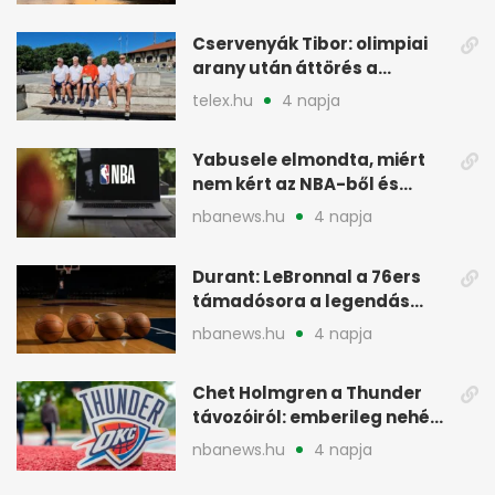
Cservenyák Tibor: olimpiai
arany után áttörés a
rákkutatásban
telex.hu
4 napja
Yabusele elmondta, miért
nem kért az NBA-ből és
miért jött Európába
nbanews.hu
4 napja
Durant: LeBronnal a 76ers
támadósora a legendás
Warriorsra emlékeztet
nbanews.hu
4 napja
Chet Holmgren a Thunder
távozóiról: emberileg nehéz,
de bízik
nbanews.hu
4 napja