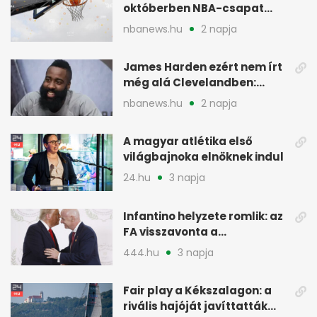
októberben NBA-csapat
ellen lép pályára
nbanews.hu
2 napja
James Harden ezért nem írt
még alá Clevelandben:
pénzügyi okok
nbanews.hu
2 napja
A magyar atlétika első
világbajnoka elnöknek indul
24.hu
3 napja
Infantino helyzete romlik: az
FA visszavonta a
támogatását, jöhet a
444.hu
3 napja
menesztés
Fair play a Kékszalagon: a
rivális hajóját javíttatták