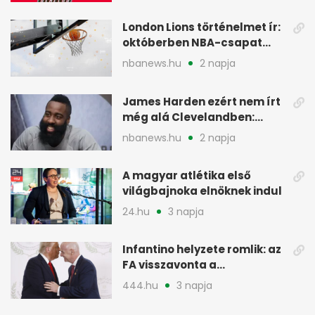
London Lions történelmet ír:
októberben NBA-csapat
ellen lép pályára
nbanews.hu
2 napja
James Harden ezért nem írt
még alá Clevelandben:
pénzügyi okok
nbanews.hu
2 napja
A magyar atlétika első
világbajnoka elnöknek indul
24.hu
3 napja
Infantino helyzete romlik: az
FA visszavonta a
támogatását, jöhet a
444.hu
3 napja
menesztés