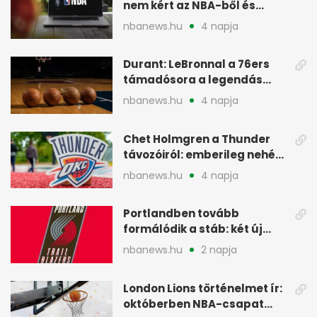
nem kért az NBA-ből és
miért jött Európába
nbanews.hu
4 napja
Durant: LeBronnal a 76ers
támadósora a legendás
Warriorsra emlékeztet
nbanews.hu
4 napja
Chet Holmgren a Thunder
távozóiról: emberileg nehéz,
de bízik
nbanews.hu
4 napja
Portlandben tovább
formálódik a stáb: két új
szakember a Blazersnél
nbanews.hu
2 napja
London Lions történelmet ír:
októberben NBA-csapat