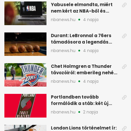
Yabusele elmondta, miért
nem kért az NBA-ből és
miért jött Európába
nbanews.hu
4 napja
Durant: LeBronnal a 76ers
támadósora a legendás
Warriorsra emlékeztet
nbanews.hu
4 napja
Chet Holmgren a Thunder
távozóiról: emberileg nehéz,
de bízik
nbanews.hu
4 napja
Portlandben tovább
formálódik a stáb: két új
szakember a Blazersnél
nbanews.hu
2 napja
London Lions történelmet ír: