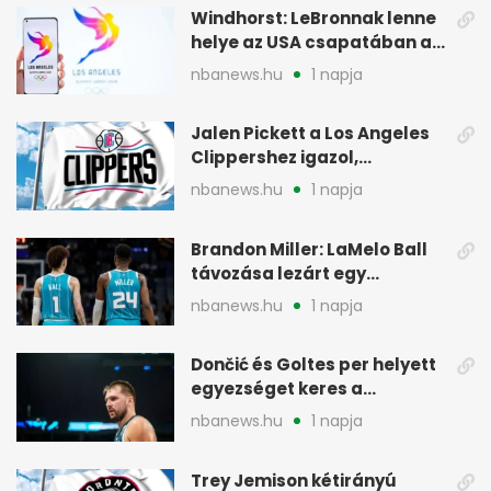
Windhorst: LeBronnak lenne
helye az USA csapatában a
2028-as olimpián
nbanews.hu
1 napja
Jalen Pickett a Los Angeles
Clippershez igazol,
kétirányú szerződéssel
nbanews.hu
1 napja
Brandon Miller: LaMelo Ball
távozása lezárt egy
korszakot a Hornetsnél
nbanews.hu
1 napja
Dončić és Goltes per helyett
egyezséget keres a
gyerekügyben
nbanews.hu
1 napja
Trey Jemison kétirányú