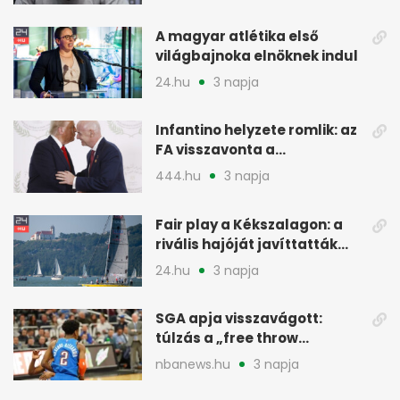
A magyar atlétika első
világbajnoka elnöknek indul
24.hu
3 napja
Infantino helyzete romlik: az
FA visszavonta a
támogatását, jöhet a
444.hu
3 napja
menesztés
Fair play a Kékszalagon: a
rivális hajóját javíttatták
meg
24.hu
3 napja
SGA apja visszavágott:
túlzás a „free throw
merchant” címke?
nbanews.hu
3 napja