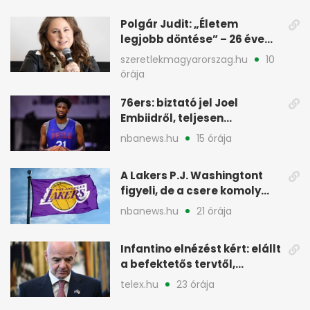
seconds
Polgár Judit: „Életem
legjobb döntése” – 26 éve
férjével ünnepel
szeretlekmagyarorszag.hu
10
órája
76ers: biztató jel Joel
Embiidről, teljesen
egészségesen készül
nbanews.hu
15 órája
A Lakers P.J. Washingtont
figyeli, de a csere komoly
akadályokba ütközhet
nbanews.hu
21 órája
Infantino elnézést kért: elállt
a befektetős tervtől,
maradhat FIFA-elnök
telex.hu
23 órája