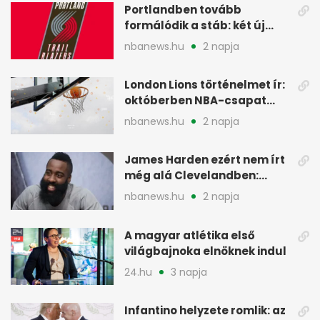
Portlandben tovább
formálódik a stáb: két új
szakember a Blazersnél
nbanews.hu
2 napja
London Lions történelmet ír:
októberben NBA-csapat
ellen lép pályára
nbanews.hu
2 napja
James Harden ezért nem írt
még alá Clevelandben:
pénzügyi okok
nbanews.hu
2 napja
A magyar atlétika első
világbajnoka elnöknek indul
24.hu
3 napja
Infantino helyzete romlik: az