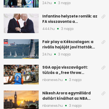
24.hu
3 napja
Infantino helyzete romlik: az
FA visszavonta a
támogatását, jöhet a
444.hu
3 napja
menesztés
Fair play a Kékszalagon: a
rivális hajóját javíttatták
meg
24.hu
3 napja
SGA apja visszavágott:
túlzás a „free throw
merchant” címke?
nbanews.hu
3 napja
Nikesh Arora egymilliárd
dollárt kínálhat az NBA
Europe londoni csapatáért
nbanews.hu
3 napja