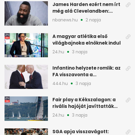
James Harden ezért nem írt
még alá Clevelandben:
pénzügyi okok
nbanews.hu
2 napja
A magyar atlétika első
világbajnoka elnöknek indul
24.hu
3 napja
Infantino helyzete romlik: az
FA visszavonta a
támogatását, jöhet a
444.hu
3 napja
menesztés
Fair play a Kékszalagon: a
rivális hajóját javíttatták
meg
24.hu
3 napja
SGA apja visszavágott: