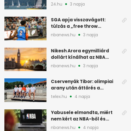
meg
24.hu
3 napja
SGA apja visszavágott:
túlzás a „free throw
merchant” címke?
nbanews.hu
3 napja
Nikesh Arora egymilliárd
dollárt kínálhat az NBA
Europe londoni csapatáért
nbanews.hu
3 napja
Cservenyák Tibor: olimpiai
arany után áttörés a
rákkutatásban
telex.hu
4 napja
Yabusele elmondta, miért
nem kért az NBA-ből és
miért jött Európába
nbanews.hu
4 napja