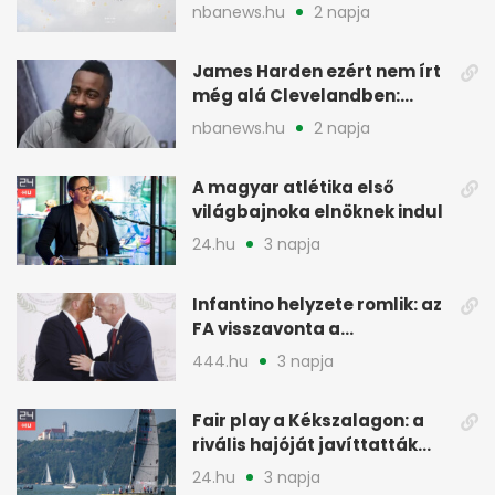
ellen lép pályára
nbanews.hu
2 napja
James Harden ezért nem írt
még alá Clevelandben:
pénzügyi okok
nbanews.hu
2 napja
A magyar atlétika első
világbajnoka elnöknek indul
24.hu
3 napja
Infantino helyzete romlik: az
FA visszavonta a
támogatását, jöhet a
444.hu
3 napja
menesztés
Fair play a Kékszalagon: a
rivális hajóját javíttatták
meg
24.hu
3 napja