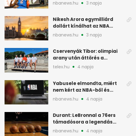
merchant” címke?
nbanews.hu
3 napja
Nikesh Arora egymilliárd
dollárt kínálhat az NBA
Europe londoni csapatáért
nbanews.hu
3 napja
Cservenyák Tibor: olimpiai
arany után áttörés a
rákkutatásban
telex.hu
4 napja
Yabusele elmondta, miért
nem kért az NBA-ből és
miért jött Európába
nbanews.hu
4 napja
Durant: LeBronnal a 76ers
támadósora a legendás
Warriorsra emlékeztet
nbanews.hu
4 napja