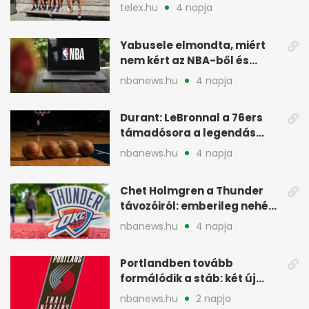
rákkutatásban
telex.hu
4 napja
Yabusele elmondta, miért
nem kért az NBA-ből és
miért jött Európába
nbanews.hu
4 napja
Durant: LeBronnal a 76ers
támadósora a legendás
Warriorsra emlékeztet
nbanews.hu
4 napja
Chet Holmgren a Thunder
távozóiról: emberileg nehéz,
de bízik
nbanews.hu
4 napja
Portlandben tovább
formálódik a stáb: két új
szakember a Blazersnél
nbanews.hu
2 napja