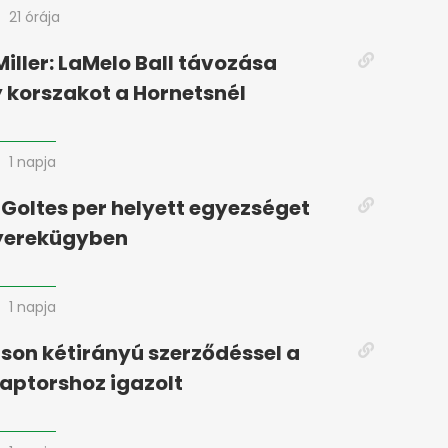
21 órája
iller: LaMelo Ball távozása
y korszakot a Hornetsnél
1 napja
 Goltes per helyett egyezséget
gyerekügyben
1 napja
son kétirányú szerződéssel a
aptorshoz igazolt