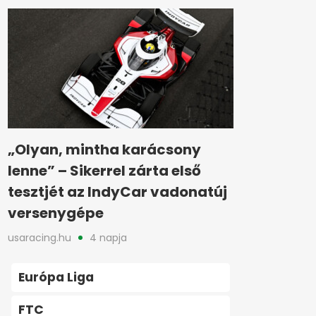
„Olyan, mintha karácsony
lenne” – Sikerrel zárta első
tesztjét az IndyCar vadonatúj
versenygépe
usaracing.hu
4 napja
Európa Liga
FTC