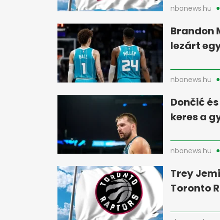
nbanews.hu
Brandon M
lezárt eg
nbanews.hu
Dončić és
keres a 
nbanews.hu
Trey Jemi
Toronto R