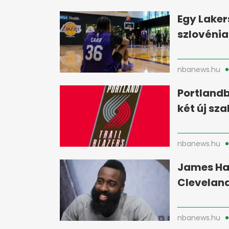
Egy Laker
szlovénia
nbanews.hu
Portlandb
két új sz
nbanews.hu
James Har
Clevelan
nbanews.hu