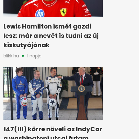
Lewis Hamilton ismét gazdi
lesz: már a nevét is tudni az új
kiskutyájának
blikk.hu
1 napja
147(!!!) körre növeli az IndyCar
a washingtoni utcai futam