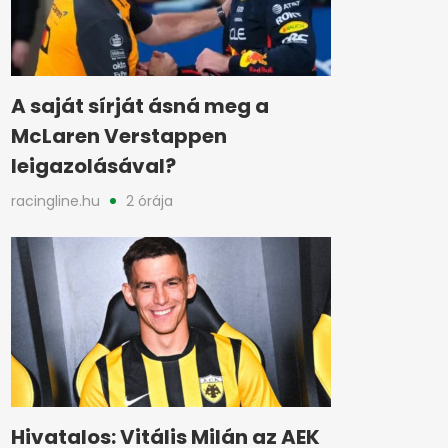
A saját sírját ásná meg a
McLaren Verstappen
leigazolásával?
racingline.hu
2 órája
Hivatalos: Vitális Milán az AEK