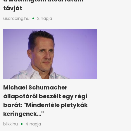
távját
usaracing.hu
2 napja
Michael Schumacher
állapotáról beszélt egy régi
barát: "Mindenféle pletykák
keringenek..."
blikk.hu
4 napja