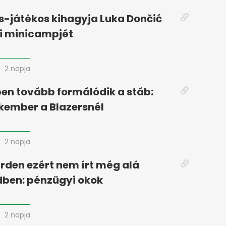
s-játékos kihagyja Luka Dončić
i minicampjét
2 napja
en tovább formálódik a stáb:
akember a Blazersnél
2 napja
den ezért nem írt még alá
dben: pénzügyi okok
2 napja