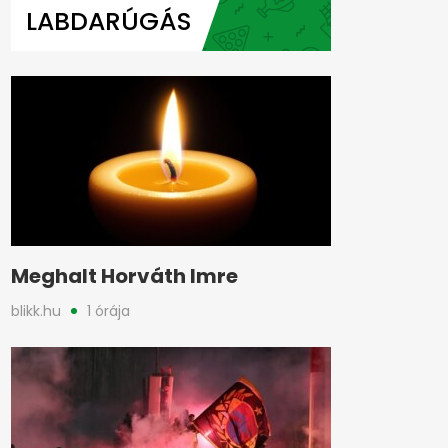
LABDARÚGÁS
Meghalt Horváth Imre
blikk.hu
1 órája