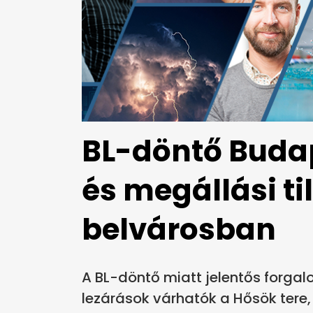
BL-döntő Budap
és megállási t
belvárosban
A BL-döntő miatt jelentős forga
lezárások várhatók a Hősök tere,