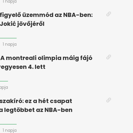
1 napja
figyelő üzemmód az NBA-ben:
Jokić jövőjéről
1 napja
 A montreali olimpia máig fájó
vegyesen 4. lett
napja
szakíró: ez a hét csapat
 a legtöbbet az NBA-ben
1 napja