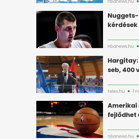
nbanews.hu
Nuggets-
kérdések 
nbanews.hu
Hargitay:
seb, 400 
telex.hu
1 
Amerikai 
fejlődhet
nbanews.hu