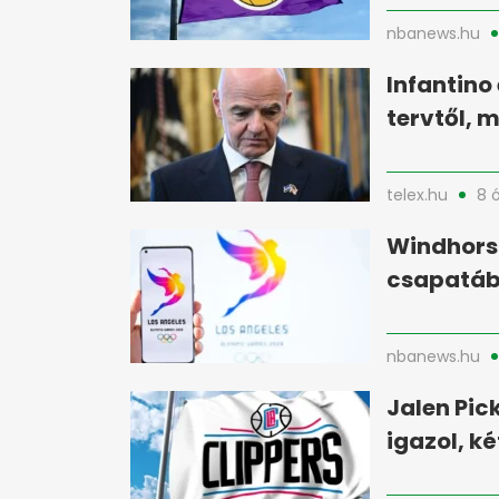
nbanews.hu
Infantino 
tervtől, 
telex.hu
8 
Windhorst
csapatáb
nbanews.hu
Jalen Pic
igazol, k