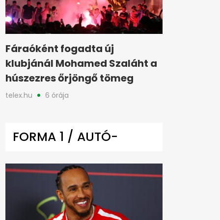
Fáraóként fogadta új
klubjánál Mohamed Szaláht a
húszezres őrjöngő tömeg
telex.hu
6 órája
FORMA 1 / AUTÓ-
MOTOR