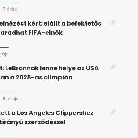
7 órája
elnézést kért: elállt a befektetős
maradhat FIFA-elnök
órája
: LeBronnak lenne helye az USA
an a 2028-as olimpián
19 órája
kett a Los Angeles Clippershez
étirányú szerződéssel