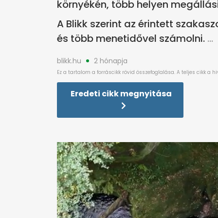
környékén, több helyen megállási
A Blikk szerint az érintett szaka
és több menetidővel számolni.
blikk.hu
2 hónapja
Eredeti cikk megnyitása