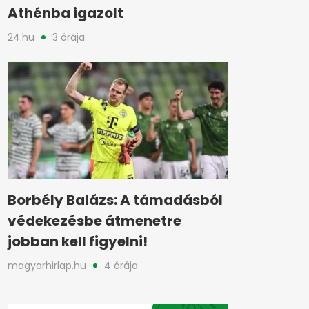
Athénba igazolt
24.hu
3 órája
Borbély Balázs: A támadásból
védekezésbe átmenetre
jobban kell figyelni!
magyarhirlap.hu
4 órája