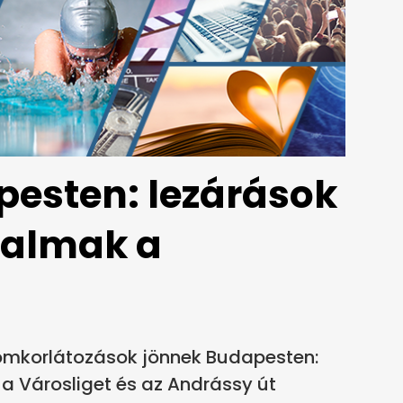
esten: lezárások
ilalmak a
lomkorlátozások jönnek Budapesten:
 a Városliget és az Andrássy út