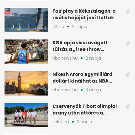
Fair play a Kékszalagon: a
rivális hajóját javíttatták
meg
24.hu
2 napja
SGA apja visszavágott:
túlzás a „free throw
merchant” címke?
nbanews.hu
2 napja
Nikesh Arora egymilliárd
dollárt kínálhat az NBA
Europe londoni csapatáért
nbanews.hu
3 napja
Cservenyák Tibor: olimpiai
arany után áttörés a
rákkutatásban
telex.hu
3 napja