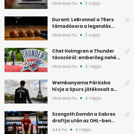
miért jött Európába
nbanews.hu
3 napja
Durant: LeBronnal a 76ers
támadósora a legendás
Warriorsra emlékeztet
nbanews.hu
3 napja
Chet Holmgren a Thunder
távozóiról: emberileg nehéz,
de bízik
nbanews.hu
4 napja
Wembanyama Párizsba
hívja a Spurs játékosait a
szezonrajtra
nbanews.hu
4 napja
Szongoth Domán a Sabres
draftja után az OHL-ben
léphet nagyot az NHL felé
444.hu
4 napja