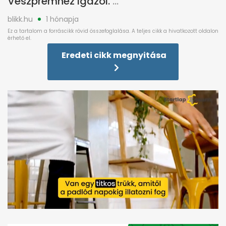
Veszprémhez igazol.
blikk.hu
1 hónapja
Eredeti cikk megnyitása
0
seconds