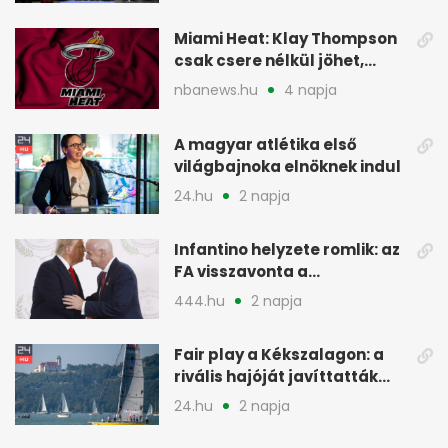
Miami Heat: Klay Thompson
csak csere nélkül jöhet,
kivárnak
nbanews.hu
4 napja
A magyar atlétika első
világbajnoka elnöknek indul
24.hu
2 napja
Infantino helyzete romlik: az
FA visszavonta a
támogatását, jöhet a
444.hu
2 napja
menesztés
Fair play a Kékszalagon: a
rivális hajóját javíttatták
meg
24.hu
2 napja