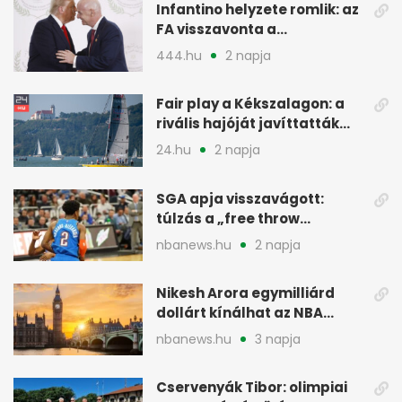
Infantino helyzete romlik: az
FA visszavonta a
támogatását, jöhet a
444.hu
2 napja
menesztés
Fair play a Kékszalagon: a
rivális hajóját javíttatták
meg
24.hu
2 napja
SGA apja visszavágott:
túlzás a „free throw
merchant” címke?
nbanews.hu
2 napja
Nikesh Arora egymilliárd
dollárt kínálhat az NBA
Europe londoni csapatáért
nbanews.hu
3 napja
Cservenyák Tibor: olimpiai