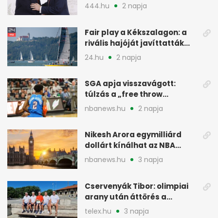
támogatását, jöhet a
444.hu
2 napja
menesztés
Fair play a Kékszalagon: a
rivális hajóját javíttatták
meg
24.hu
2 napja
SGA apja visszavágott:
túlzás a „free throw
merchant” címke?
nbanews.hu
2 napja
Nikesh Arora egymilliárd
dollárt kínálhat az NBA
Europe londoni csapatáért
nbanews.hu
3 napja
Cservenyák Tibor: olimpiai
arany után áttörés a
rákkutatásban
telex.hu
3 napja