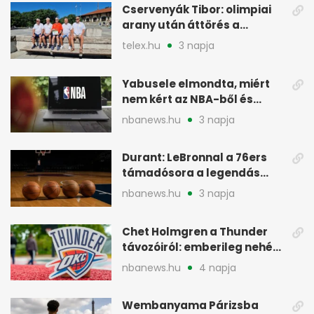
Cservenyák Tibor: olimpiai
arany után áttörés a
rákkutatásban
telex.hu
3 napja
Yabusele elmondta, miért
nem kért az NBA-ből és
miért jött Európába
nbanews.hu
3 napja
Durant: LeBronnal a 76ers
támadósora a legendás
Warriorsra emlékeztet
nbanews.hu
3 napja
Chet Holmgren a Thunder
távozóiról: emberileg nehéz,
de bízik
nbanews.hu
4 napja
Wembanyama Párizsba