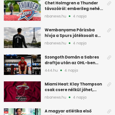
Chet Holmgren a Thunder
távozóiról: emberileg nehéz,
de bízik
nbanews.hu
4 napja
Wembanyama Párizsba
hívja a Spurs játékosait a
szezonrajtra
nbanews.hu
4 napja
Szongoth Domán a Sabres
draftja után az OHL-ben
léphet nagyot az NHL felé
444.hu
4 napja
Miami Heat: Klay Thompson
csak csere nélkül jöhet,
kivárnak
nbanews.hu
4 napja
A magyar atlétika első