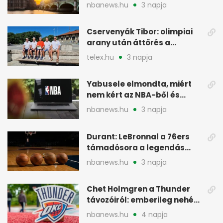
Europe londoni csapatáért
nbanews.hu
3 napja
Cservenyák Tibor: olimpiai
arany után áttörés a
rákkutatásban
telex.hu
3 napja
Yabusele elmondta, miért
nem kért az NBA-ből és
miért jött Európába
nbanews.hu
3 napja
Durant: LeBronnal a 76ers
támadósora a legendás
Warriorsra emlékeztet
nbanews.hu
3 napja
Chet Holmgren a Thunder
távozóiról: emberileg nehéz,
de bízik
nbanews.hu
4 napja