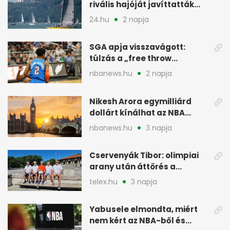
rivális hajóját javíttatták
meg
24.hu
2 napja
SGA apja visszavágott:
túlzás a „free throw
merchant” címke?
nbanews.hu
2 napja
Nikesh Arora egymilliárd
dollárt kínálhat az NBA
Europe londoni csapatáért
nbanews.hu
3 napja
Cservenyák Tibor: olimpiai
arany után áttörés a
rákkutatásban
telex.hu
3 napja
Yabusele elmondta, miért
nem kért az NBA-ből és