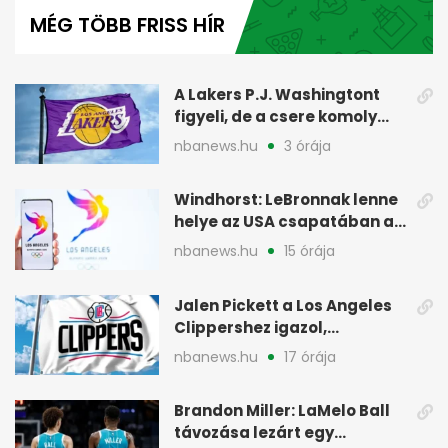
of
MÉG TÖBB FRISS HÍR
50
seconds
A Lakers P.J. Washingtont
figyeli, de a csere komoly
akadályokba ütközhet
nbanews.hu
3 órája
Windhorst: LeBronnak lenne
helye az USA csapatában a
2028-as olimpián
nbanews.hu
15 órája
Jalen Pickett a Los Angeles
Clippershez igazol,
kétirányú szerződéssel
nbanews.hu
17 órája
Brandon Miller: LaMelo Ball
távozása lezárt egy