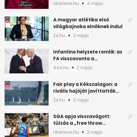
kivárnak
nbanews.hu
4 napja
A magyar atlétika első
világbajnoka elnöknek indul
24.hu
2 napja
Infantino helyzete romlik: az
FA visszavonta a
támogatását, jöhet a
444.hu
2 napja
menesztés
Fair play a Kékszalagon: a
rivális hajóját javíttatták
meg
24.hu
2 napja
SGA apja visszavágott:
túlzás a „free throw
merchant” címke?
nbanews.hu
2 napja