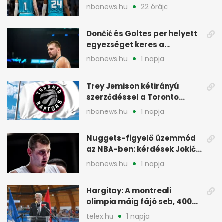
korszakot a Hornetsnél
nbanews.hu
22 órája
Dončić és Goltes per helyett
egyezséget keres a
gyerekügyben
nbanews.hu
1 napja
Trey Jemison kétirányú
szerződéssel a Toronto
Raptorshoz igazolt
nbanews.hu
1 napja
Nuggets-figyelő üzemmód
az NBA-ben: kérdések Jokić
jövőjéről
nbanews.hu
1 napja
Hargitay: A montreali
olimpia máig fájó seb, 400
vegyesen 4. lett
telex.hu
1 napja