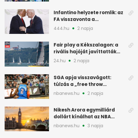
Infantino helyzete romlik: az
FA visszavonta a
támogatását, jöhet a
444.hu
2 napja
menesztés
Fair play a Kékszalagon: a
rivális hajóját javíttatták
meg
24.hu
2 napja
SGA apja visszavágott:
túlzás a „free throw
merchant” címke?
nbanews.hu
2 napja
Nikesh Arora egymilliárd
dollárt kínálhat az NBA
Europe londoni csapatáért
nbanews.hu
3 napja