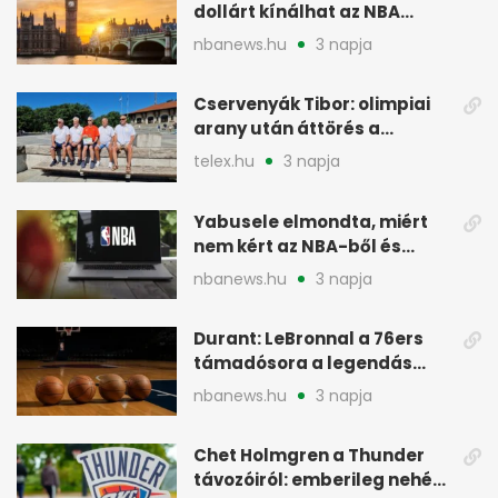
dollárt kínálhat az NBA
Europe londoni csapatáért
nbanews.hu
3 napja
Cservenyák Tibor: olimpiai
arany után áttörés a
rákkutatásban
telex.hu
3 napja
Yabusele elmondta, miért
nem kért az NBA-ből és
miért jött Európába
nbanews.hu
3 napja
Durant: LeBronnal a 76ers
támadósora a legendás
Warriorsra emlékeztet
nbanews.hu
3 napja
Chet Holmgren a Thunder
távozóiról: emberileg nehéz,