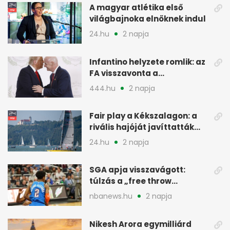
A magyar atlétika első
világbajnoka elnöknek indul
24.hu
2 napja
Infantino helyzete romlik: az
FA visszavonta a
támogatását, jöhet a
444.hu
2 napja
menesztés
Fair play a Kékszalagon: a
rivális hajóját javíttatták
meg
24.hu
2 napja
SGA apja visszavágott:
túlzás a „free throw
merchant” címke?
nbanews.hu
2 napja
Nikesh Arora egymilliárd