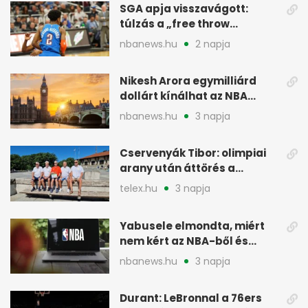
SGA apja visszavágott:
túlzás a „free throw
merchant” címke?
nbanews.hu
2 napja
Nikesh Arora egymilliárd
dollárt kínálhat az NBA
Europe londoni csapatáért
nbanews.hu
3 napja
Cservenyák Tibor: olimpiai
arany után áttörés a
rákkutatásban
telex.hu
3 napja
Yabusele elmondta, miért
nem kért az NBA-ből és
miért jött Európába
nbanews.hu
3 napja
Durant: LeBronnal a 76ers