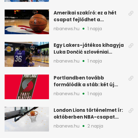
Amerikai szakíró: ez a hét
csapat fejlődhet a
legtöbbet az NBA-ben
nbanews.hu
1 napja
Egy Lakers-játékos kihagyja
Luka Dončić szlovéniai
minicampjét
nbanews.hu
1 napja
Portlandben tovább
formálódik a stáb: két új
szakember a Blazersnél
nbanews.hu
1 napja
London Lions történelmet ír:
októberben NBA-csapat
ellen lép pályára
nbanews.hu
2 napja