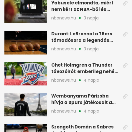
Yabusele elmondta, miért
nem kért az NBA-ből és
miért jött Európába
nbanews.hu
3 napja
Durant: LeBronnal a 76ers
támadósora a legendás
Warriorsra emlékeztet
nbanews.hu
3 napja
Chet Holmgren a Thunder
távozóiról: emberileg nehéz,
de bízik
nbanews.hu
4 napja
Wembanyama Párizsba
hívja a Spurs játékosait a
szezonrajtra
nbanews.hu
4 napja
Szongoth Domán a Sabres