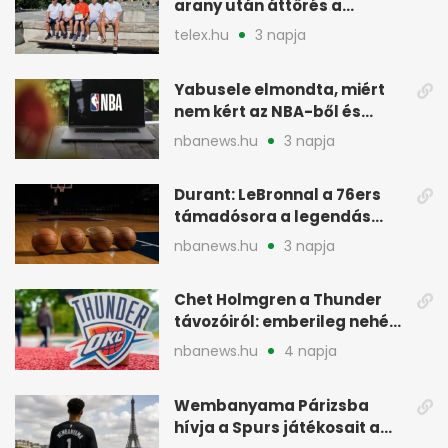
arany után áttörés a
rákkutatásban
telex.hu
3 napja
Yabusele elmondta, miért
nem kért az NBA-ből és
miért jött Európába
nbanews.hu
3 napja
Durant: LeBronnal a 76ers
támadósora a legendás
Warriorsra emlékeztet
nbanews.hu
3 napja
Chet Holmgren a Thunder
távozóiról: emberileg nehéz,
de bízik
nbanews.hu
4 napja
Wembanyama Párizsba
hívja a Spurs játékosait a