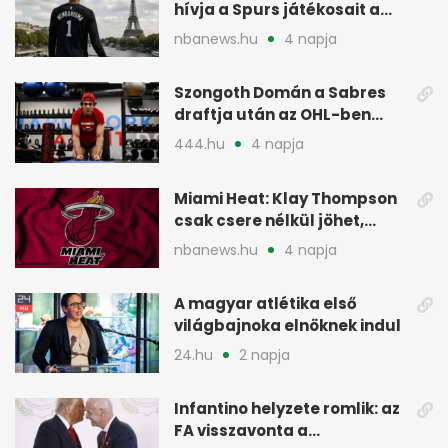
hívja a Spurs játékosait a
szezonrajtra
nbanews.hu
4 napja
Szongoth Domán a Sabres
draftja után az OHL-ben
léphet nagyot az NHL felé
444.hu
4 napja
Miami Heat: Klay Thompson
csak csere nélkül jöhet,
kivárnak
nbanews.hu
4 napja
A magyar atlétika első
világbajnoka elnöknek indul
24.hu
2 napja
Infantino helyzete romlik: az
FA visszavonta a