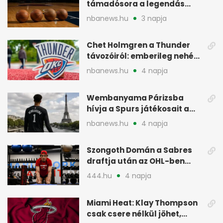
támadósora a legendás
Warriorsra emlékeztet
nbanews.hu
3 napja
Chet Holmgren a Thunder
távozóiról: emberileg nehéz,
de bízik
nbanews.hu
4 napja
Wembanyama Párizsba
hívja a Spurs játékosait a
szezonrajtra
nbanews.hu
4 napja
Szongoth Domán a Sabres
draftja után az OHL-ben
léphet nagyot az NHL felé
444.hu
4 napja
Miami Heat: Klay Thompson
csak csere nélkül jöhet,