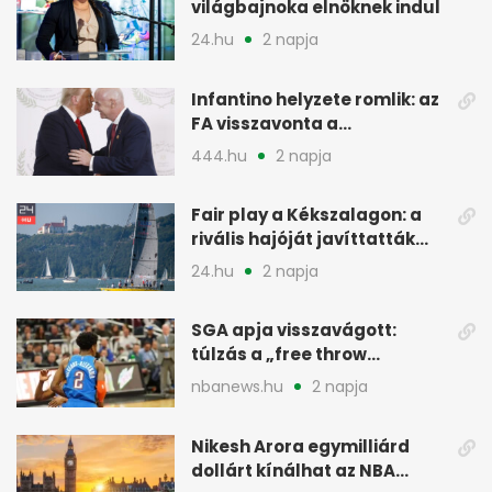
világbajnoka elnöknek indul
24.hu
2 napja
Infantino helyzete romlik: az
FA visszavonta a
támogatását, jöhet a
444.hu
2 napja
menesztés
Fair play a Kékszalagon: a
rivális hajóját javíttatták
meg
24.hu
2 napja
SGA apja visszavágott:
túlzás a „free throw
merchant” címke?
nbanews.hu
2 napja
Nikesh Arora egymilliárd
dollárt kínálhat az NBA