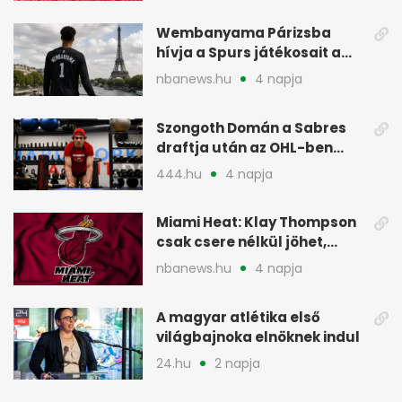
Wembanyama Párizsba
hívja a Spurs játékosait a
szezonrajtra
nbanews.hu
4 napja
Szongoth Domán a Sabres
draftja után az OHL-ben
léphet nagyot az NHL felé
444.hu
4 napja
Miami Heat: Klay Thompson
csak csere nélkül jöhet,
kivárnak
nbanews.hu
4 napja
A magyar atlétika első
világbajnoka elnöknek indul
24.hu
2 napja