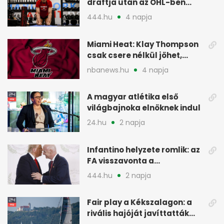
draftja után az OHL-ben
léphet nagyot az NHL felé
444.hu
4 napja
Miami Heat: Klay Thompson
csak csere nélkül jöhet,
kivárnak
nbanews.hu
4 napja
A magyar atlétika első
világbajnoka elnöknek indul
24.hu
2 napja
Infantino helyzete romlik: az
FA visszavonta a
támogatását, jöhet a
444.hu
2 napja
menesztés
Fair play a Kékszalagon: a
rivális hajóját javíttatták