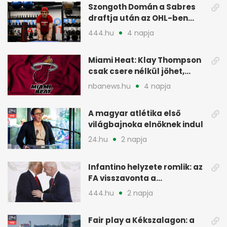
Szongoth Domán a Sabres
draftja után az OHL-ben
léphet nagyot az NHL felé
444.hu
4 napja
Miami Heat: Klay Thompson
csak csere nélkül jöhet,
kivárnak
nbanews.hu
4 napja
A magyar atlétika első
világbajnoka elnöknek indul
24.hu
2 napja
Infantino helyzete romlik: az
FA visszavonta a
támogatását, jöhet a
444.hu
2 napja
menesztés
Fair play a Kékszalagon: a