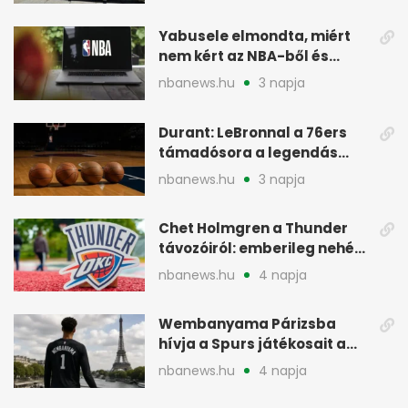
Yabusele elmondta, miért
nem kért az NBA-ből és
miért jött Európába
nbanews.hu
3 napja
Durant: LeBronnal a 76ers
támadósora a legendás
Warriorsra emlékeztet
nbanews.hu
3 napja
Chet Holmgren a Thunder
távozóiról: emberileg nehéz,
de bízik
nbanews.hu
4 napja
Wembanyama Párizsba
hívja a Spurs játékosait a
szezonrajtra
nbanews.hu
4 napja