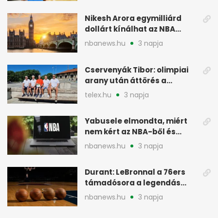
Nikesh Arora egymilliárd
dollárt kínálhat az NBA
Europe londoni csapatáért
nbanews.hu
3 napja
Cservenyák Tibor: olimpiai
arany után áttörés a
rákkutatásban
telex.hu
3 napja
Yabusele elmondta, miért
nem kért az NBA-ből és
miért jött Európába
nbanews.hu
3 napja
Durant: LeBronnal a 76ers
támadósora a legendás
Warriorsra emlékeztet
nbanews.hu
3 napja