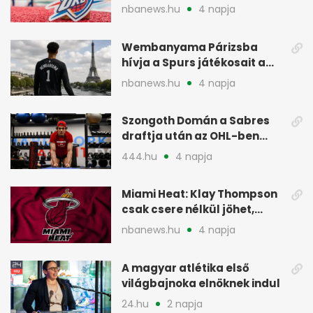
de bízik
nbanews.hu
4 napja
Wembanyama Párizsba
hívja a Spurs játékosait a
szezonrajtra
nbanews.hu
4 napja
Szongoth Domán a Sabres
draftja után az OHL-ben
léphet nagyot az NHL felé
444.hu
4 napja
Miami Heat: Klay Thompson
csak csere nélkül jöhet,
kivárnak
nbanews.hu
4 napja
A magyar atlétika első
világbajnoka elnöknek indul
24.hu
2 napja