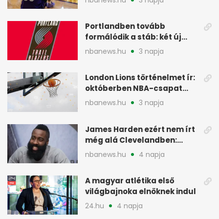
Portlandben tovább
formálódik a stáb: két új
szakember a Blazersnél
nbanews.hu
3 napja
London Lions történelmet ír:
októberben NBA-csapat
ellen lép pályára
nbanews.hu
3 napja
James Harden ezért nem írt
még alá Clevelandben:
pénzügyi okok
nbanews.hu
4 napja
A magyar atlétika első
világbajnoka elnöknek indul
24.hu
4 napja