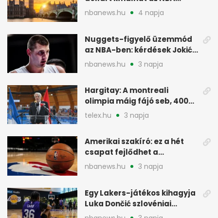
Europe londoni csapatáért
nbanews.hu
4 napja
Nuggets-figyelő üzemmód
az NBA-ben: kérdések Jokić
jövőjéről
nbanews.hu
3 napja
Hargitay: A montreali
olimpia máig fájó seb, 400
vegyesen 4. lett
telex.hu
3 napja
Amerikai szakíró: ez a hét
csapat fejlődhet a
legtöbbet az NBA-ben
nbanews.hu
3 napja
Egy Lakers-játékos kihagyja
Luka Dončić szlovéniai
minicampjét
nbanews.hu
3 napja