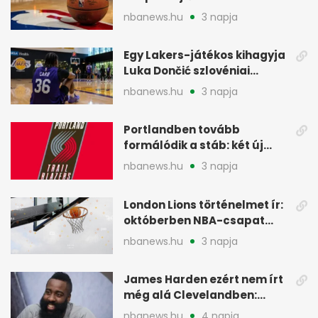
legtöbbet az NBA-ben
nbanews.hu
3 napja
Egy Lakers-játékos kihagyja
Luka Dončić szlovéniai
minicampjét
nbanews.hu
3 napja
Portlandben tovább
formálódik a stáb: két új
szakember a Blazersnél
nbanews.hu
3 napja
London Lions történelmet ír:
októberben NBA-csapat
ellen lép pályára
nbanews.hu
3 napja
James Harden ezért nem írt
még alá Clevelandben:
pénzügyi okok
nbanews.hu
4 napja