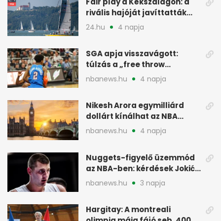
Fair play a Kékszalagon: a
rivális hajóját javíttatták
meg
24.hu
4 napja
SGA apja visszavágott:
túlzás a „free throw
merchant” címke?
nbanews.hu
4 napja
Nikesh Arora egymilliárd
dollárt kínálhat az NBA
Europe londoni csapatáért
nbanews.hu
4 napja
Nuggets-figyelő üzemmód
az NBA-ben: kérdések Jokić
jövőjéről
nbanews.hu
3 napja
Hargitay: A montreali
olimpia máig fájó seb, 400