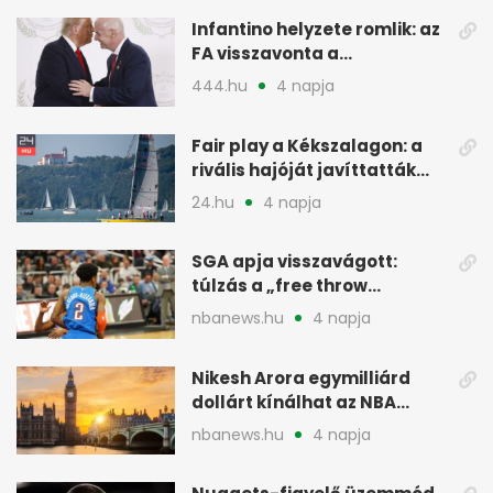
Infantino helyzete romlik: az
FA visszavonta a
támogatását, jöhet a
444.hu
4 napja
menesztés
Fair play a Kékszalagon: a
rivális hajóját javíttatták
meg
24.hu
4 napja
SGA apja visszavágott:
túlzás a „free throw
merchant” címke?
nbanews.hu
4 napja
Nikesh Arora egymilliárd
dollárt kínálhat az NBA
Europe londoni csapatáért
nbanews.hu
4 napja