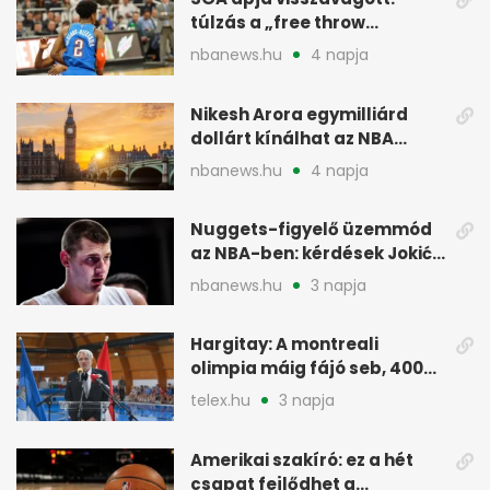
túlzás a „free throw
merchant” címke?
nbanews.hu
4 napja
Nikesh Arora egymilliárd
dollárt kínálhat az NBA
Europe londoni csapatáért
nbanews.hu
4 napja
Nuggets-figyelő üzemmód
az NBA-ben: kérdések Jokić
jövőjéről
nbanews.hu
3 napja
Hargitay: A montreali
olimpia máig fájó seb, 400
vegyesen 4. lett
telex.hu
3 napja
Amerikai szakíró: ez a hét
csapat fejlődhet a