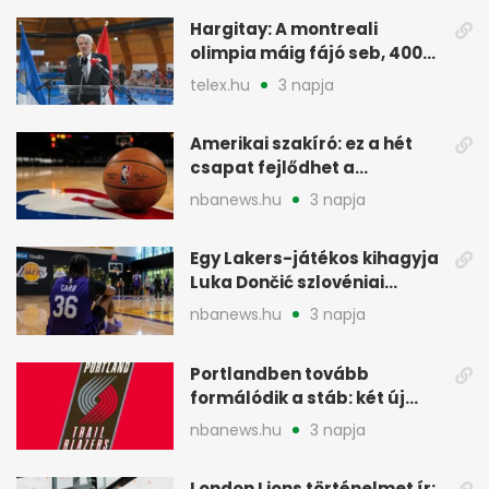
Hargitay: A montreali
olimpia máig fájó seb, 400
vegyesen 4. lett
telex.hu
3 napja
Amerikai szakíró: ez a hét
csapat fejlődhet a
legtöbbet az NBA-ben
nbanews.hu
3 napja
Egy Lakers-játékos kihagyja
Luka Dončić szlovéniai
minicampjét
nbanews.hu
3 napja
Portlandben tovább
formálódik a stáb: két új
szakember a Blazersnél
nbanews.hu
3 napja
London Lions történelmet ír: