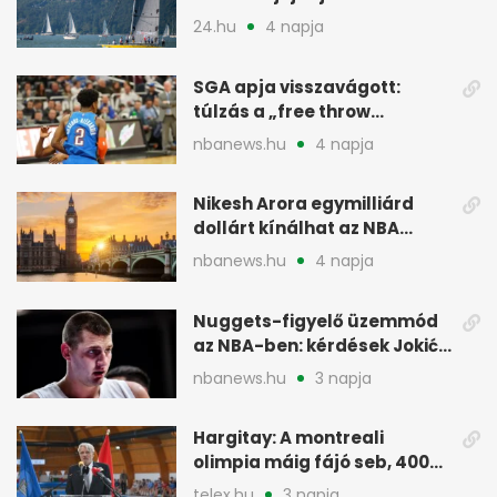
meg
24.hu
4 napja
SGA apja visszavágott:
túlzás a „free throw
merchant” címke?
nbanews.hu
4 napja
Nikesh Arora egymilliárd
dollárt kínálhat az NBA
Europe londoni csapatáért
nbanews.hu
4 napja
Nuggets-figyelő üzemmód
az NBA-ben: kérdések Jokić
jövőjéről
nbanews.hu
3 napja
Hargitay: A montreali
olimpia máig fájó seb, 400
vegyesen 4. lett
telex.hu
3 napja