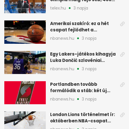
vegyesen 4. lett
telex.hu
3 napja
Amerikai szakíró: ez a hét
csapat fejlődhet a
legtöbbet az NBA-ben
nbanews.hu
3 napja
Egy Lakers-játékos kihagyja
Luka Dončić szlovéniai
minicampjét
nbanews.hu
3 napja
Portlandben tovább
formálódik a stáb: két új
szakember a Blazersnél
nbanews.hu
3 napja
London Lions történelmet ír:
októberben NBA-csapat
ellen lép pályára