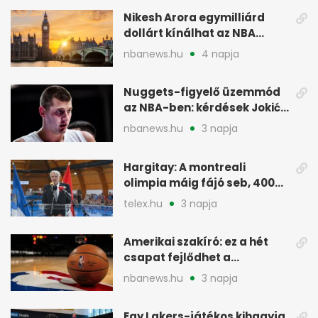
Nikesh Arora egymilliárd
dollárt kínálhat az NBA
Europe londoni csapatáért
nbanews.hu
4 napja
Nuggets-figyelő üzemmód
az NBA-ben: kérdések Jokić
jövőjéről
nbanews.hu
3 napja
Hargitay: A montreali
olimpia máig fájó seb, 400
vegyesen 4. lett
telex.hu
3 napja
Amerikai szakíró: ez a hét
csapat fejlődhet a
legtöbbet az NBA-ben
nbanews.hu
3 napja
Egy Lakers-játékos kihagyja