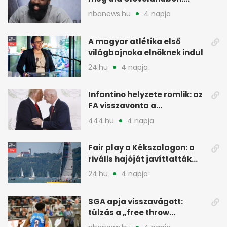
pénzügyi okok
nbanews.hu
4 napja
A magyar atlétika első
világbajnoka elnöknek indul
24.hu
4 napja
Infantino helyzete romlik: az
FA visszavonta a
támogatását, jöhet a
444.hu
4 napja
menesztés
Fair play a Kékszalagon: a
rivális hajóját javíttatták
meg
24.hu
4 napja
SGA apja visszavágott:
túlzás a „free throw
merchant” címke?