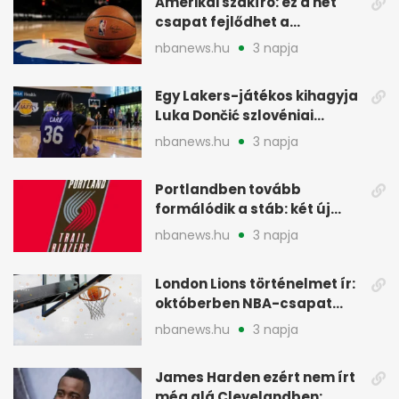
Amerikai szakíró: ez a hét
csapat fejlődhet a
legtöbbet az NBA-ben
nbanews.hu
3 napja
Egy Lakers-játékos kihagyja
Luka Dončić szlovéniai
minicampjét
nbanews.hu
3 napja
Portlandben tovább
formálódik a stáb: két új
szakember a Blazersnél
nbanews.hu
3 napja
London Lions történelmet ír:
októberben NBA-csapat
ellen lép pályára
nbanews.hu
3 napja
James Harden ezért nem írt
még alá Clevelandben: