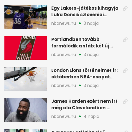
Egy Lakers-játékos kihagyja
Luka Dončić szlovéniai
minicampjét
nbanews.hu
3 napja
Portlandben tovább
formálódik a stáb: két új
szakember a Blazersnél
nbanews.hu
3 napja
London Lions történelmet ír:
októberben NBA-csapat
ellen lép pályára
nbanews.hu
3 napja
James Harden ezért nem írt
még alá Clevelandben:
pénzügyi okok
nbanews.hu
4 napja