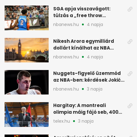
SGA apja visszavágott:
túlzás a „free throw
merchant” címke?
nbanews.hu
4 napja
Nikesh Arora egymilliárd
dollárt kínálhat az NBA
Europe londoni csapatáért
nbanews.hu
4 napja
Nuggets-figyelő üzemmód
az NBA-ben: kérdések Jokić
jövőjéről
nbanews.hu
3 napja
Hargitay: A montreali
olimpia máig fájó seb, 400
vegyesen 4. lett
telex.hu
3 napja