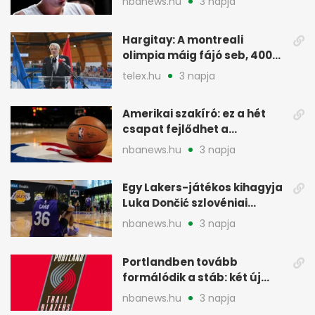
nbanews.hu
3 napja
Hargitay: A montreali
olimpia máig fájó seb, 400
vegyesen 4. lett
telex.hu
3 napja
Amerikai szakíró: ez a hét
csapat fejlődhet a
legtöbbet az NBA-ben
nbanews.hu
3 napja
Egy Lakers-játékos kihagyja
Luka Dončić szlovéniai
minicampjét
nbanews.hu
3 napja
Portlandben tovább
formálódik a stáb: két új
szakember a Blazersnél
nbanews.hu
3 napja