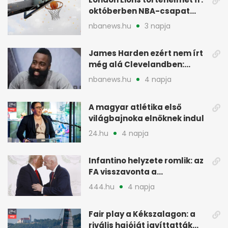
októberben NBA-csapat
ellen lép pályára
nbanews.hu
3 napja
James Harden ezért nem írt
még alá Clevelandben:
pénzügyi okok
nbanews.hu
4 napja
A magyar atlétika első
világbajnoka elnöknek indul
24.hu
4 napja
Infantino helyzete romlik: az
FA visszavonta a
támogatását, jöhet a
444.hu
4 napja
menesztés
Fair play a Kékszalagon: a
rivális hajóját javíttatták