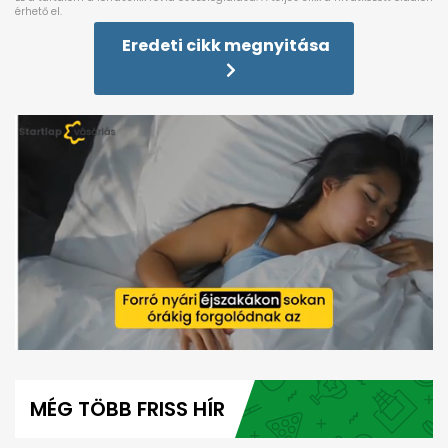
Eredeti cikk megnyitása
0
seconds
of
MÉG TÖBB FRISS HÍR
1
minute,
12