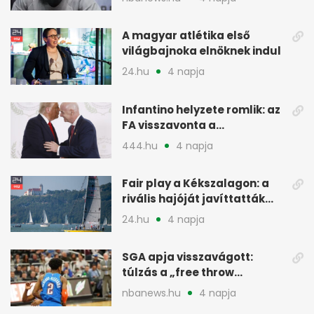
A magyar atlétika első
világbajnoka elnöknek indul
24.hu
4 napja
Infantino helyzete romlik: az
FA visszavonta a
támogatását, jöhet a
444.hu
4 napja
menesztés
Fair play a Kékszalagon: a
rivális hajóját javíttatták
meg
24.hu
4 napja
SGA apja visszavágott:
túlzás a „free throw
merchant” címke?
nbanews.hu
4 napja