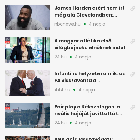
James Harden ezért nem írt
még alá Clevelandben:
pénzügyi okok
nbanews.hu
4 napja
A magyar atlétika első
világbajnoka elnöknek indul
24.hu
4 napja
Infantino helyzete romlik: az
FA visszavonta a
támogatását, jöhet a
444.hu
4 napja
menesztés
Fair play a Kékszalagon: a
rivális hajóját javíttatták
meg
24.hu
4 napja
SGA apja visszavágott: