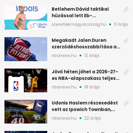
seconds
Betlehem Dávid taktikai
húzással lett Eb-
aranyérmes Párizsban
szeretlekmagyarorszag.hu
11 órája
Megakadt Jalen Duren
szerződéshosszabbítása a
Detroit Pistonsnál
nbanews.hu
12 órája
Jövő héten jöhet a 2026-27-
es NBA-alapszakasz teljes
menetrendje
nbanews.hu
18 órája
Udonis Haslem részesedést
vett az Ipswich Townban,
Premier League-szereplés
nbanews.hu
22 órája
előtt