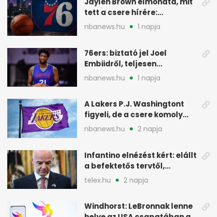
Jaylen Brown elmondta, mit
tett a csere hírére:
elhajította a telefonját
nbanews.hu
1 napja
76ers: biztató jel Joel
Embiidről, teljesen
egészségesen készül
nbanews.hu
1 napja
A Lakers P.J. Washingtont
figyeli, de a csere komoly
akadályokba ütközhet
nbanews.hu
2 napja
Infantino elnézést kért: elállt
a befektetős tervtől,
maradhat FIFA-elnök
telex.hu
2 napja
Windhorst: LeBronnak lenne
helye az USA csapatában a