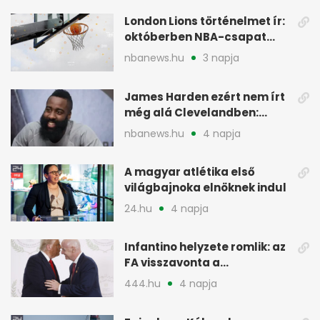
London Lions történelmet ír:
októberben NBA-csapat
ellen lép pályára
nbanews.hu
3 napja
James Harden ezért nem írt
még alá Clevelandben:
pénzügyi okok
nbanews.hu
4 napja
A magyar atlétika első
világbajnoka elnöknek indul
24.hu
4 napja
Infantino helyzete romlik: az
FA visszavonta a
támogatását, jöhet a
444.hu
4 napja
menesztés