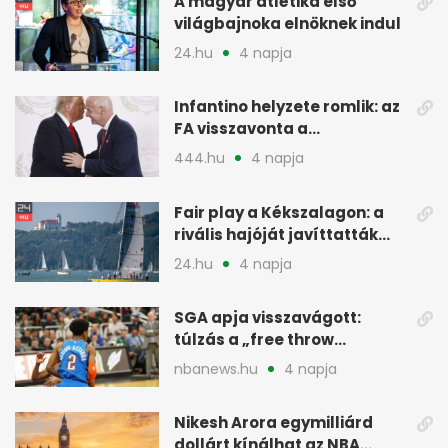
A magyar atlétika első
világbajnoka elnöknek indul
24.hu
4 napja
Infantino helyzete romlik: az
FA visszavonta a
támogatását, jöhet a
444.hu
4 napja
menesztés
Fair play a Kékszalagon: a
rivális hajóját javíttatták
meg
24.hu
4 napja
SGA apja visszavágott:
túlzás a „free throw
merchant” címke?
nbanews.hu
4 napja
Nikesh Arora egymilliárd
dollárt kínálhat az NBA