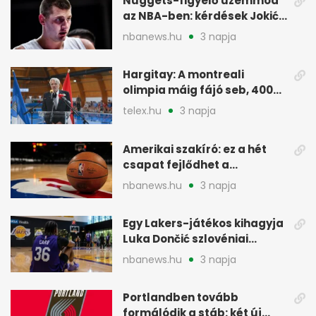
Nuggets-figyelő üzemmód
az NBA-ben: kérdések Jokić
jövőjéről
nbanews.hu
3 napja
Hargitay: A montreali
olimpia máig fájó seb, 400
vegyesen 4. lett
telex.hu
3 napja
Amerikai szakíró: ez a hét
csapat fejlődhet a
legtöbbet az NBA-ben
nbanews.hu
3 napja
Egy Lakers-játékos kihagyja
Luka Dončić szlovéniai
minicampjét
nbanews.hu
3 napja
Portlandben tovább
formálódik a stáb: két új