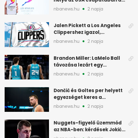
2028-as olimpián
nbanews.hu
2 napja
Jalen Pickett a Los Angeles
Clippershez igazol,
kétirányú szerződéssel
nbanews.hu
2 napja
Brandon Miller: LaMelo Ball
távozása lezárt egy
korszakot a Hornetsnél
nbanews.hu
2 napja
Dončić és Goltes per helyett
egyezséget keres a
gyerekügyben
nbanews.hu
2 napja
Nuggets-figyelő üzemmód
az NBA-ben: kérdések Jokić
jövőjéről