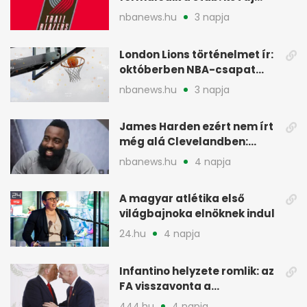
szakember a Blazersnél
nbanews.hu
3 napja
London Lions történelmet ír:
októberben NBA-csapat
ellen lép pályára
nbanews.hu
3 napja
James Harden ezért nem írt
még alá Clevelandben:
pénzügyi okok
nbanews.hu
4 napja
A magyar atlétika első
világbajnoka elnöknek indul
24.hu
4 napja
Infantino helyzete romlik: az
FA visszavonta a
támogatását, jöhet a
444.hu
4 napja