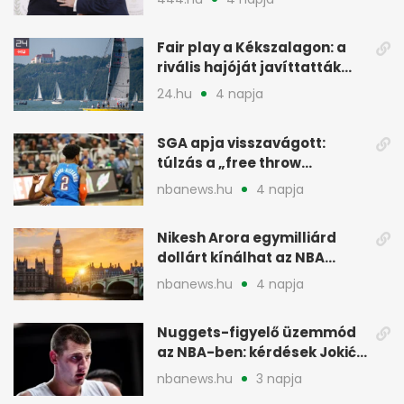
menesztés
Fair play a Kékszalagon: a
rivális hajóját javíttatták
meg
24.hu
4 napja
SGA apja visszavágott:
túlzás a „free throw
merchant” címke?
nbanews.hu
4 napja
Nikesh Arora egymilliárd
dollárt kínálhat az NBA
Europe londoni csapatáért
nbanews.hu
4 napja
Nuggets-figyelő üzemmód
az NBA-ben: kérdések Jokić
jövőjéről
nbanews.hu
3 napja