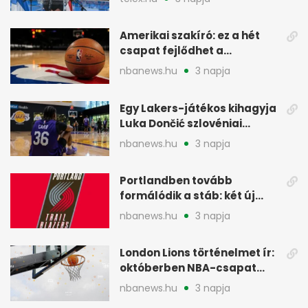
Amerikai szakíró: ez a hét
csapat fejlődhet a
legtöbbet az NBA-ben
nbanews.hu
3 napja
Egy Lakers-játékos kihagyja
Luka Dončić szlovéniai
minicampjét
nbanews.hu
3 napja
Portlandben tovább
formálódik a stáb: két új
szakember a Blazersnél
nbanews.hu
3 napja
London Lions történelmet ír:
októberben NBA-csapat
ellen lép pályára
nbanews.hu
3 napja