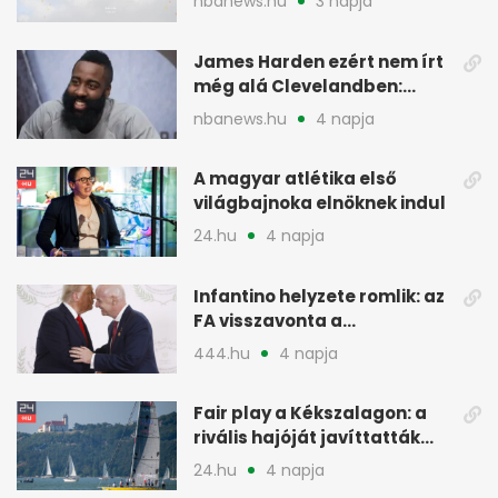
nbanews.hu
3 napja
James Harden ezért nem írt
még alá Clevelandben:
pénzügyi okok
nbanews.hu
4 napja
A magyar atlétika első
világbajnoka elnöknek indul
24.hu
4 napja
Infantino helyzete romlik: az
FA visszavonta a
támogatását, jöhet a
444.hu
4 napja
menesztés
Fair play a Kékszalagon: a
rivális hajóját javíttatták
meg
24.hu
4 napja