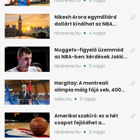
nbanews.hu
4 napja
Nikesh Arora egymilliárd
dollárt kínálhat az NBA
Europe londoni csapatáért
nbanews.hu
4 napja
Nuggets-figyelő üzemmód
az NBA-ben: kérdések Jokić
jövőjéről
nbanews.hu
3 napja
Hargitay: A montreali
olimpia máig fájó seb, 400
vegyesen 4. lett
telex.hu
3 napja
Amerikai szakíró: ez a hét
csapat fejlődhet a
legtöbbet az NBA-ben
nbanews.hu
3 napja